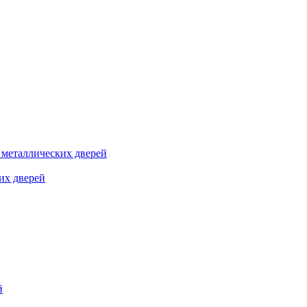
я металлических дверей
их дверей
й