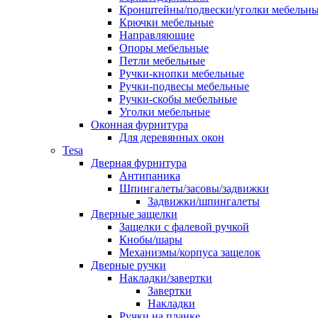
Кронштейны/подвески/уголки мебельн
Крючки мебельные
Направляющие
Опоры мебельные
Петли мебельные
Ручки-кнопки мебельные
Ручки-подвесы мебельные
Ручки-скобы мебельные
Уголки мебельные
Оконная фурнитура
Для деревянных окон
Tesa
Дверная фурнитура
Антипаника
Шпингалеты/засовы/задвижки
Задвижки/шпингалеты
Дверные защелки
Защелки с фалевой ручкой
Кнобы/шары
Механизмы/корпуса защелок
Дверные ручки
Накладки/завертки
Завертки
Накладки
Ручки на планке