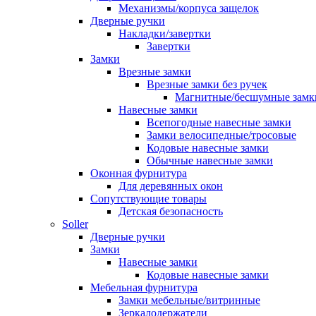
Механизмы/корпуса защелок
Дверные ручки
Накладки/завертки
Завертки
Замки
Врезные замки
Врезные замки без ручек
Магнитные/бесшумные замк
Навесные замки
Всепогодные навесные замки
Замки велосипедные/тросовые
Кодовые навесные замки
Обычные навесные замки
Оконная фурнитура
Для деревянных окон
Сопутствующие товары
Детская безопасность
Soller
Дверные ручки
Замки
Навесные замки
Кодовые навесные замки
Мебельная фурнитура
Замки мебельные/витринные
Зеркалодержатели