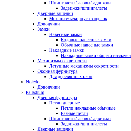
Шпингалеты/засовы/задвижки
Задвижки/шпингалеты
Дверные защелки
Механизмы/корпуса защелок
Доводчики
Замки
Навесные замки
Кодовые навесные замки
Обычные навесные замки
Накладные замки
Накладные замки общего назначе
Механизмы секретности
Латунные механизмы секретности
Оконная фурнитура
Для деревянных окон
Notedo
Доводчики
Palladium
Дверная фурнитура
Петли дверные
Петли накладные обычные
Разные петли
Шпингалеты/засовы/задвижки
Задвижки/шпингалеты
Дверные защелки