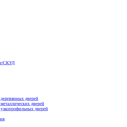
ые/СКУД
я деревянных дверей
я металлических дверей
я узкопрофильных дверей
ния