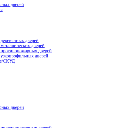
рных дверей
ия
я деревянных дверей
я металлических дверей
я противопожарных дверей
я узкопрофильных дверей
ые/СКУД
рных дверей
я противопожарных дверей