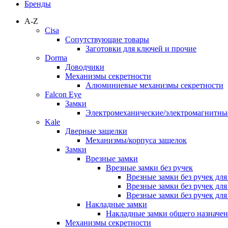
Бренды
A-Z
Cisa
Сопутствующие товары
Заготовки для ключей и прочие
Dorma
Доводчики
Механизмы секретности
Алюминиевые механизмы секретности
Falcon Eye
Замки
Электромеханические/электромагнитн
Kale
Дверные защелки
Механизмы/корпуса защелок
Замки
Врезные замки
Врезные замки без ручек
Врезные замки без ручек дл
Врезные замки без ручек дл
Врезные замки без ручек дл
Накладные замки
Накладные замки общего назначе
Механизмы секретности