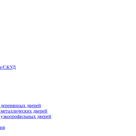
ые/СКУД
я деревянных дверей
я металлических дверей
я узкопрофильных дверей
ния