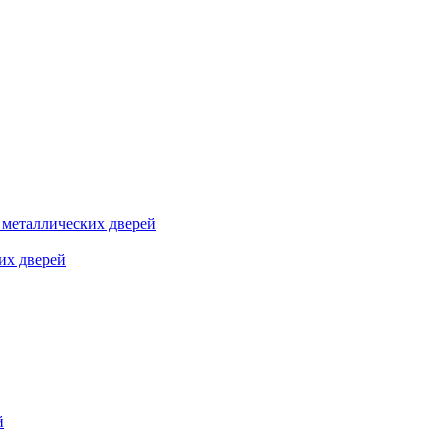
я металлических дверей
их дверей
й