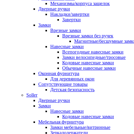
Механизмы/корпуса защелок
Дверные ручки
Накладки/завертки
Завертки
Замки
Врезные замки
Врезные замки без ручек
Магнитные/бесшумные замк
Навесные замки
Всепогодные навесные замки
Замки велосипедные/тросовые
Кодовые навесные замки
Обычные навесные замки
Оконная фурнитура
Для деревянных окон
Сопутствующие товары
Детская безопасность
Soller
Дверные ручки
Замки
Навесные замки
Кодовые навесные замки
Мебельная фурнитура
Замки мебельные/витринные
Зеркалодержатели