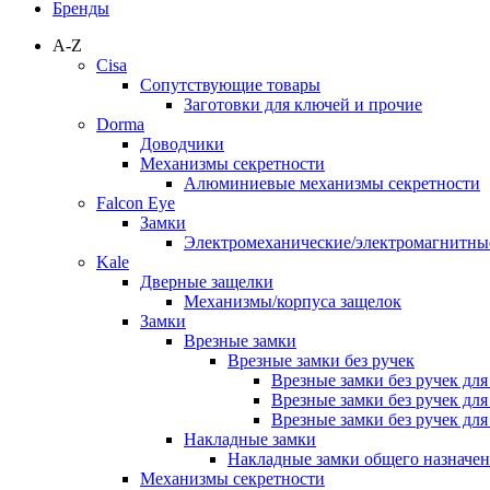
Бренды
A-Z
Cisa
Сопутствующие товары
Заготовки для ключей и прочие
Dorma
Доводчики
Механизмы секретности
Алюминиевые механизмы секретности
Falcon Eye
Замки
Электромеханические/электромагнитн
Kale
Дверные защелки
Механизмы/корпуса защелок
Замки
Врезные замки
Врезные замки без ручек
Врезные замки без ручек дл
Врезные замки без ручек дл
Врезные замки без ручек дл
Накладные замки
Накладные замки общего назначе
Механизмы секретности