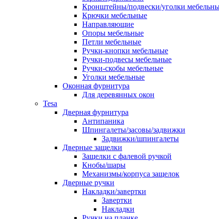
Кронштейны/подвески/уголки мебельн
Крючки мебельные
Направляющие
Опоры мебельные
Петли мебельные
Ручки-кнопки мебельные
Ручки-подвесы мебельные
Ручки-скобы мебельные
Уголки мебельные
Оконная фурнитура
Для деревянных окон
Tesa
Дверная фурнитура
Антипаника
Шпингалеты/засовы/задвижки
Задвижки/шпингалеты
Дверные защелки
Защелки с фалевой ручкой
Кнобы/шары
Механизмы/корпуса защелок
Дверные ручки
Накладки/завертки
Завертки
Накладки
Ручки на планке