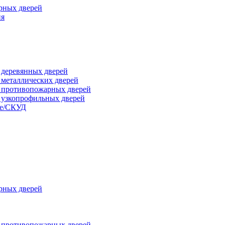
рных дверей
ия
я деревянных дверей
я металлических дверей
я противопожарных дверей
я узкопрофильных дверей
ые/СКУД
рных дверей
я противопожарных дверей