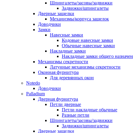
Шпингалеты/засовы/задвижки
Задвижки/шпингалеты
Дверные защелки
Механизмы/корпуса защелок
Доводчики
Замки
Навесные замки
Кодовые навесные замки
Обычные навесные замки
Накладные замки
Накладные замки общего назначе
Механизмы секретности
Латунные механизмы секретности
Оконная фурнитура
Для деревянных окон
Notedo
Доводчики
Palladium
Дверная фурнитура
Петли дверные
Петли накладные обычные
Разные петли
Шпингалеты/засовы/задвижки
Задвижки/шпингалеты
Дверные защелки