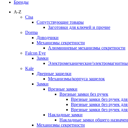
Бренды
A-Z
Cisa
Сопутствующие товары
Заготовки для ключей и прочие
Dorma
Доводчики
Механизмы секретности
Алюминиевые механизмы секретности
Falcon Eye
Замки
Электромеханические/электромагнитн
Kale
Дверные защелки
Механизмы/корпуса защелок
Замки
Врезные замки
Врезные замки без ручек
Врезные замки без ручек дл
Врезные замки без ручек дл
Врезные замки без ручек дл
Накладные замки
Накладные замки общего назначе
Механизмы секретности