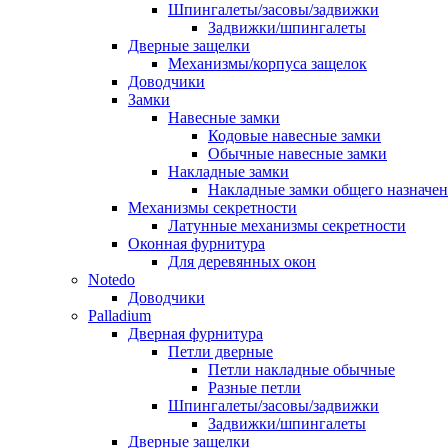
Шпингалеты/засовы/задвижки
Задвижки/шпингалеты
Дверные защелки
Механизмы/корпуса защелок
Доводчики
Замки
Навесные замки
Кодовые навесные замки
Обычные навесные замки
Накладные замки
Накладные замки общего назначе
Механизмы секретности
Латунные механизмы секретности
Оконная фурнитура
Для деревянных окон
Notedo
Доводчики
Palladium
Дверная фурнитура
Петли дверные
Петли накладные обычные
Разные петли
Шпингалеты/засовы/задвижки
Задвижки/шпингалеты
Дверные защелки