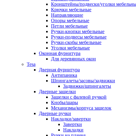
Кронштейны/подвески/уголки мебельн
Крючки мебельные
Направляющие
Опоры мебельные
Петли мебельные
Ручки-кнопки мебельные
Ручки-подвесы мебельные
Ручки-скобы мебельные
Уголки мебельные
Оконная фурнитура
Для деревянных окон
Tesa
Дверная фурнитура
Антипаника
Шпингалеты/засовы/задвижки
Задвижки/шпингалеты
Дверные защелки
Защелки с фалевой ручкой
Кнобы/шары
Механизмы/корпуса защелок
Дверные ручки
Накладки/завертки
Завертки
Накладки
Ручки на планке