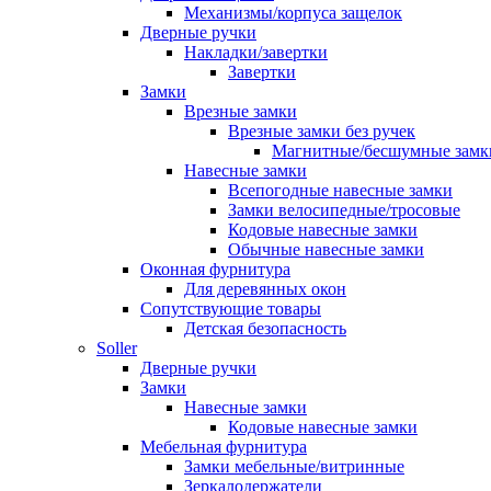
Механизмы/корпуса защелок
Дверные ручки
Накладки/завертки
Завертки
Замки
Врезные замки
Врезные замки без ручек
Магнитные/бесшумные замк
Навесные замки
Всепогодные навесные замки
Замки велосипедные/тросовые
Кодовые навесные замки
Обычные навесные замки
Оконная фурнитура
Для деревянных окон
Сопутствующие товары
Детская безопасность
Soller
Дверные ручки
Замки
Навесные замки
Кодовые навесные замки
Мебельная фурнитура
Замки мебельные/витринные
Зеркалодержатели