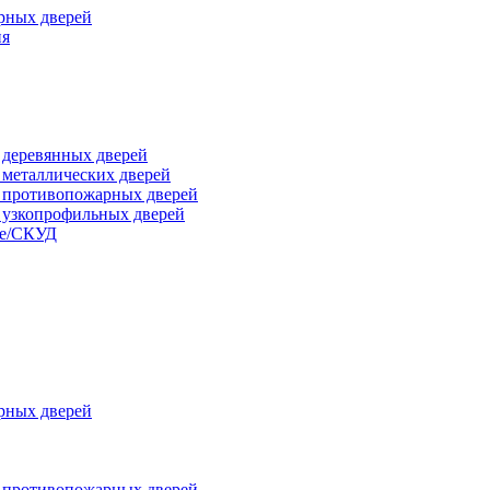
рных дверей
ия
я деревянных дверей
я металлических дверей
я противопожарных дверей
я узкопрофильных дверей
ые/СКУД
рных дверей
я противопожарных дверей