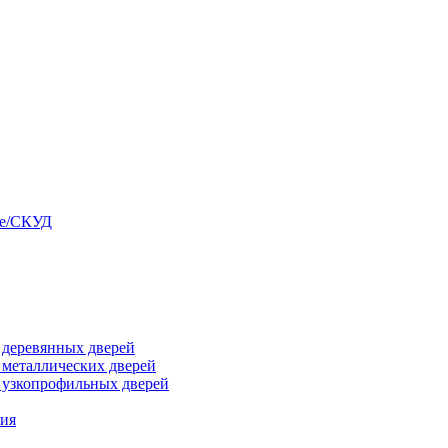
ые/СКУД
я деревянных дверей
я металлических дверей
я узкопрофильных дверей
ния