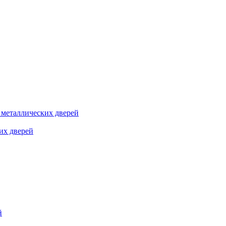
я металлических дверей
их дверей
й