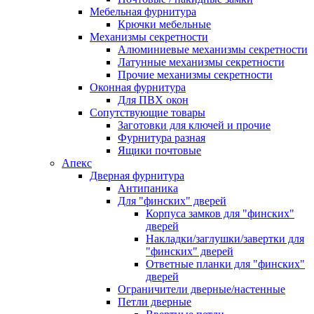
Мебельная фурнитура
Крючки мебельные
Механизмы секретности
Алюминиевые механизмы секретности
Латунные механизмы секретности
Прочие механизмы секретности
Оконная фурнитура
Для ПВХ окон
Сопутствующие товары
Заготовки для ключей и прочие
Фурнитура разная
Ящики почтовые
Апекс
Дверная фурнитура
Антипаника
Для "финских" дверей
Корпуса замков для "финских"
дверей
Накладки/заглушки/завертки для
"финских" дверей
Ответные планки для "финских"
дверей
Ограничители дверные/настенные
Петли дверные