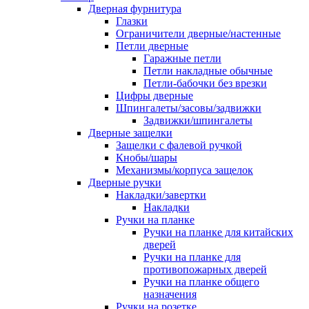
Дверная фурнитура
Глазки
Ограничители дверные/настенные
Петли дверные
Гаражные петли
Петли накладные обычные
Петли-бабочки без врезки
Цифры дверные
Шпингалеты/засовы/задвижки
Задвижки/шпингалеты
Дверные защелки
Защелки с фалевой ручкой
Кнобы/шары
Механизмы/корпуса защелок
Дверные ручки
Накладки/завертки
Накладки
Ручки на планке
Ручки на планке для китайских
дверей
Ручки на планке для
противопожарных дверей
Ручки на планке общего
назначения
Ручки на розетке