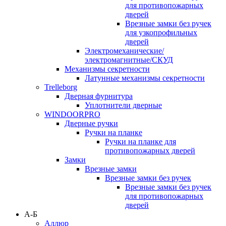
для противопожарных
дверей
Врезные замки без ручек
для узкопрофильных
дверей
Электромеханические/
электромагнитные/СКУД
Механизмы секретности
Латунные механизмы секретности
Trelleborg
Дверная фурнитура
Уплотнители дверные
WINDOORPRO
Дверные ручки
Ручки на планке
Ручки на планке для
противопожарных дверей
Замки
Врезные замки
Врезные замки без ручек
Врезные замки без ручек
для противопожарных
дверей
А-Б
Аллюр