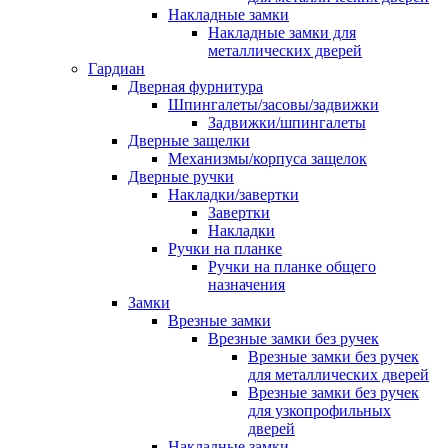
Накладные замки
Накладные замки для
металлических дверей
Гардиан
Дверная фурнитура
Шпингалеты/засовы/задвижки
Задвижки/шпингалеты
Дверные защелки
Механизмы/корпуса защелок
Дверные ручки
Накладки/завертки
Завертки
Накладки
Ручки на планке
Ручки на планке общего
назначения
Замки
Врезные замки
Врезные замки без ручек
Врезные замки без ручек
для металлических дверей
Врезные замки без ручек
для узкопрофильных
дверей
Накладные замки