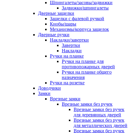
Шпингалеты/засовы/задвижки
Задвижки/шпингалеты
Дверные защелки
Защелки с фалевой ручкой
Кнобы/шары
Механизмы/корпуса защелок
Дверные ручки
Накладки/завертки
Завертки
Накладки
Ручки на планке
Ручки на планке для
противопожарных дверей
Ручки на планке общего
назначения
Ручки на розетке
Доводчики
Замки
Врезные замки
Врезные замки без ручек
Врезные замки без ручек
для деревянных дверей
Врезные замки без ручек
для металлических дверей
Врезные замки без ручек