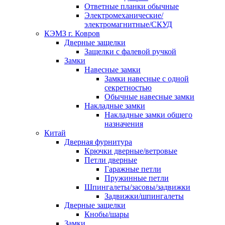
Ответные планки обычные
Электромеханические/
электромагнитные/СКУД
КЭМЗ г. Ковров
Дверные защелки
Защелки с фалевой ручкой
Замки
Навесные замки
Замки навесные с одной
секретностью
Обычные навесные замки
Накладные замки
Накладные замки общего
назначения
Китай
Дверная фурнитура
Крючки дверные/ветровые
Петли дверные
Гаражные петли
Пружинные петли
Шпингалеты/засовы/задвижки
Задвижки/шпингалеты
Дверные защелки
Кнобы/шары
Замки