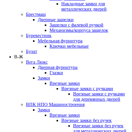
Накладные замки для
металлических дверей
Брестмаш
Дверные защелки
Защелки с фалевой ручкой
Механизмы/корпуса защелок
Буревестник
Мебельная фурнитура
Крючки мебельные
Булат
В-Ж
Вега Люкс
Дверная фурнитура
Глазки
Замки
Врезные замки
Врезные замки с ручками
Врезные замки с ручками
для деревянных дверей
ВПК НПО Машиностроения
Замки
Врезные замки
Врезные замки без ручек
Врезные замки без ручек
для металлических дверей