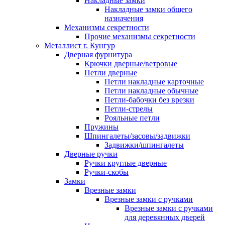
Накладные замки
Накладные замки общего
назначения
Механизмы секретности
Прочие механизмы секретности
Металлист г. Кунгур
Дверная фурнитура
Крючки дверные/ветровые
Петли дверные
Петли накладные карточные
Петли накладные обычные
Петли-бабочки без врезки
Петли-стрелы
Рояльные петли
Пружины
Шпингалеты/засовы/задвижки
Задвижки/шпингалеты
Дверные ручки
Ручки круглые дверные
Ручки-скобы
Замки
Врезные замки
Врезные замки с ручками
Врезные замки с ручками
для деревянных дверей