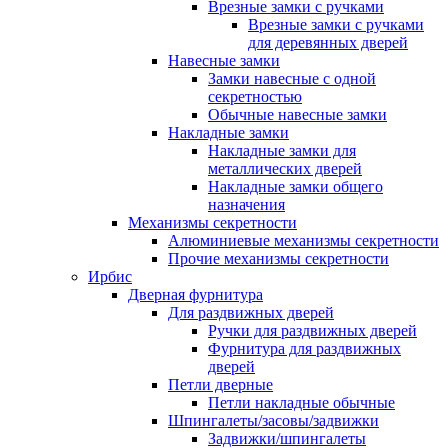
Врезные замки с ручками
Врезные замки с ручками
для деревянных дверей
Навесные замки
Замки навесные с одной
секретностью
Обычные навесные замки
Накладные замки
Накладные замки для
металлических дверей
Накладные замки общего
назначения
Механизмы секретности
Алюминиевые механизмы секретности
Прочие механизмы секретности
Ирбис
Дверная фурнитура
Для раздвижных дверей
Ручки для раздвижных дверей
Фурнитура для раздвижных
дверей
Петли дверные
Петли накладные обычные
Шпингалеты/засовы/задвижки
Задвижки/шпингалеты