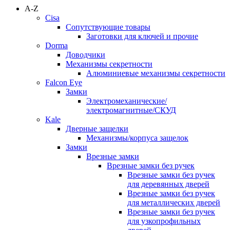
A-Z
Cisa
Сопутствующие товары
Заготовки для ключей и прочие
Dorma
Доводчики
Механизмы секретности
Алюминиевые механизмы секретности
Falcon Eye
Замки
Электромеханические/
электромагнитные/СКУД
Kale
Дверные защелки
Механизмы/корпуса защелок
Замки
Врезные замки
Врезные замки без ручек
Врезные замки без ручек
для деревянных дверей
Врезные замки без ручек
для металлических дверей
Врезные замки без ручек
для узкопрофильных