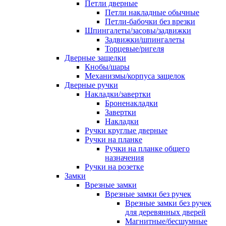
Петли дверные
Петли накладные обычные
Петли-бабочки без врезки
Шпингалеты/засовы/задвижки
Задвижки/шпингалеты
Торцевые/ригеля
Дверные защелки
Кнобы/шары
Механизмы/корпуса защелок
Дверные ручки
Накладки/завертки
Броненакладки
Завертки
Накладки
Ручки круглые дверные
Ручки на планке
Ручки на планке общего
назначения
Ручки на розетке
Замки
Врезные замки
Врезные замки без ручек
Врезные замки без ручек
для деревянных дверей
Магнитные/бесшумные