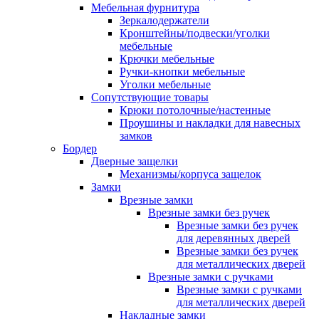
Мебельная фурнитура
Зеркалодержатели
Кронштейны/подвески/уголки
мебельные
Крючки мебельные
Ручки-кнопки мебельные
Уголки мебельные
Сопутствующие товары
Крюки потолочные/настенные
Проушины и накладки для навесных
замков
Бордер
Дверные защелки
Механизмы/корпуса защелок
Замки
Врезные замки
Врезные замки без ручек
Врезные замки без ручек
для деревянных дверей
Врезные замки без ручек
для металлических дверей
Врезные замки с ручками
Врезные замки с ручками
для металлических дверей
Накладные замки