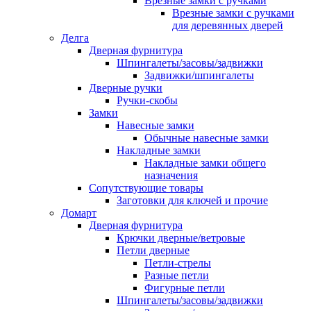
Врезные замки с ручками
Врезные замки с ручками
для деревянных дверей
Делга
Дверная фурнитура
Шпингалеты/засовы/задвижки
Задвижки/шпингалеты
Дверные ручки
Ручки-скобы
Замки
Навесные замки
Обычные навесные замки
Накладные замки
Накладные замки общего
назначения
Сопутствующие товары
Заготовки для ключей и прочие
Домарт
Дверная фурнитура
Крючки дверные/ветровые
Петли дверные
Петли-стрелы
Разные петли
Фигурные петли
Шпингалеты/засовы/задвижки