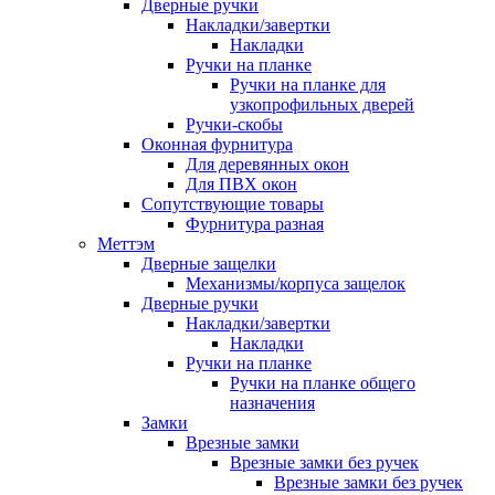
Дверные ручки
Накладки/завертки
Накладки
Ручки на планке
Ручки на планке для
узкопрофильных дверей
Ручки-скобы
Оконная фурнитура
Для деревянных окон
Для ПВХ окон
Сопутствующие товары
Фурнитура разная
Меттэм
Дверные защелки
Механизмы/корпуса защелок
Дверные ручки
Накладки/завертки
Накладки
Ручки на планке
Ручки на планке общего
назначения
Замки
Врезные замки
Врезные замки без ручек
Врезные замки без ручек