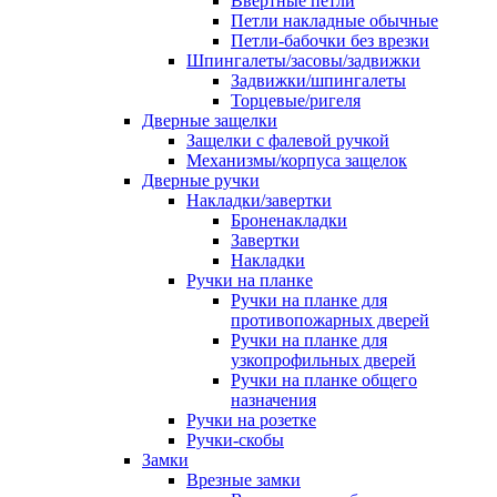
Ввертные петли
Петли накладные обычные
Петли-бабочки без врезки
Шпингалеты/засовы/задвижки
Задвижки/шпингалеты
Торцевые/ригеля
Дверные защелки
Защелки с фалевой ручкой
Механизмы/корпуса защелок
Дверные ручки
Накладки/завертки
Броненакладки
Завертки
Накладки
Ручки на планке
Ручки на планке для
противопожарных дверей
Ручки на планке для
узкопрофильных дверей
Ручки на планке общего
назначения
Ручки на розетке
Ручки-скобы
Замки
Врезные замки