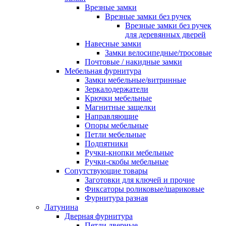
Врезные замки
Врезные замки без ручек
Врезные замки без ручек
для деревянных дверей
Навесные замки
Замки велосипедные/тросовые
Почтовые / накидные замки
Мебельная фурнитура
Замки мебельные/витринные
Зеркалодержатели
Крючки мебельные
Магнитные защелки
Направляющие
Опоры мебельные
Петли мебельные
Подпятники
Ручки-кнопки мебельные
Ручки-скобы мебельные
Сопутствующие товары
Заготовки для ключей и прочие
Фиксаторы роликовые/шариковые
Фурнитура разная
Латунина
Дверная фурнитура
Петли дверные