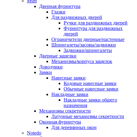
Msm
Дверная фурнитура
Глазки
Для раздвижных дверей
Ручки для раздвижных дверей
Фурнитура для раздвижных
дверей
Ограничители дверные/настенные
Шпингалеты/засовы/задвижки
Задвижки/шпингалеты
Дверные защелки
Механизмы/корпуса защелок
Доводчики
Замки
Навесные замки
Кодовые навесные замки
Обычные навесные замки
Накладные замки
Накладные замки общего
назначения
Механизмы секретности
Латунные механизмы секретности
Оконная фурнитура
Для деревянных окон
Notedo