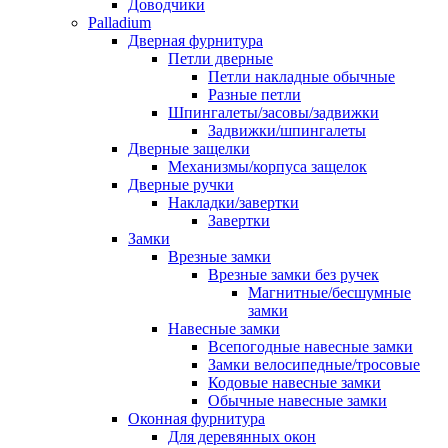
Доводчики
Palladium
Дверная фурнитура
Петли дверные
Петли накладные обычные
Разные петли
Шпингалеты/засовы/задвижки
Задвижки/шпингалеты
Дверные защелки
Механизмы/корпуса защелок
Дверные ручки
Накладки/завертки
Завертки
Замки
Врезные замки
Врезные замки без ручек
Магнитные/бесшумные
замки
Навесные замки
Всепогодные навесные замки
Замки велосипедные/тросовые
Кодовые навесные замки
Обычные навесные замки
Оконная фурнитура
Для деревянных окон