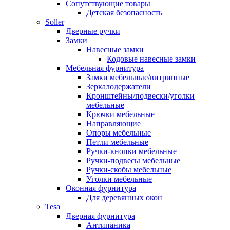
Сопутствующие товары
Детская безопасность
Soller
Дверные ручки
Замки
Навесные замки
Кодовые навесные замки
Мебельная фурнитура
Замки мебельные/витринные
Зеркалодержатели
Кронштейны/подвески/уголки
мебельные
Крючки мебельные
Направляющие
Опоры мебельные
Петли мебельные
Ручки-кнопки мебельные
Ручки-подвесы мебельные
Ручки-скобы мебельные
Уголки мебельные
Оконная фурнитура
Для деревянных окон
Tesa
Дверная фурнитура
Антипаника