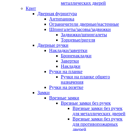
металлических дверей
Крит
Дверная фурнитура
Антипаника
Ограничители дверные/настенные
Шпингалеты/засовы/задвижки
Задвижки/шпингалеты
Торцевые/ригеля
Дверные ручки
Накладки/завертки
Броненакладки
Завертки
Накладки
Ручки на планке
Ручки на планке общего
назначения
Ручки на розетке
Замки
Врезные замки
Врезные замки без ручек
Врезные замки без ручек
для металлических дверей
Врезные замки без ручек
для противопожарных
дверей