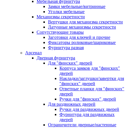
Мебельная фурнитура
Замки мебельные/витринные
Уголки мебельные
Механизмы секретности
Вертушки для механизма секретности
Латунные механизмы секретности
Сопутствующие товары
Заготовки для ключей и прочие
Фиксаторы роликовые/шариковые
Фурнитура разная
Арсенал
Дверная фурнитура
Для "финских" дверей
Корпуса замков для "финских"
дверей
Накладки/заглушки/завертки для
"финских" дверей
Ответные планки для "финских"
дверей
Ручки для "финских" дверей
Для раздвижных дверей
Ручки для раздвижных дверей
Фурнитура для раздвижных
дверей
Ограничители дверные/настенные