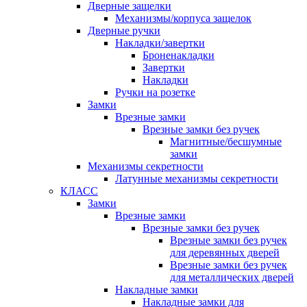
Дверные защелки
Механизмы/корпуса защелок
Дверные ручки
Накладки/завертки
Броненакладки
Завертки
Накладки
Ручки на розетке
Замки
Врезные замки
Врезные замки без ручек
Магнитные/бесшумные
замки
Механизмы секретности
Латунные механизмы секретности
КЛАСС
Замки
Врезные замки
Врезные замки без ручек
Врезные замки без ручек
для деревянных дверей
Врезные замки без ручек
для металлических дверей
Накладные замки
Накладные замки для