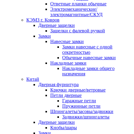
Ответные планки обычные
Электромеханические/
электромагнитные/СКУД
КЭМЗ г. Ковров
Дверные защелки
Защелки с фалевой ручкой
Замки
Навесные замки
Замки навесные с одной
секретностью
Обычные навесные замки
Накладные замки
Накладные замки общего
назначения
Китай
Дверная фурнитура
Крючки дверные/ветровые
Петли дверные
Гаражные петли
Пружинные петли
Шпингалеты/засовы/задвижки
Задвижки/шпингалеты
Дверные защелки
Кнобы/шары
Замки