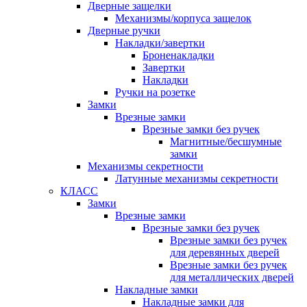
Дверные защелки
Механизмы/корпуса защелок
Дверные ручки
Накладки/завертки
Броненакладки
Завертки
Накладки
Ручки на розетке
Замки
Врезные замки
Врезные замки без ручек
Магнитные/бесшумные
замки
Механизмы секретности
Латунные механизмы секретности
КЛАСС
Замки
Врезные замки
Врезные замки без ручек
Врезные замки без ручек
для деревянных дверей
Врезные замки без ручек
для металлических дверей
Накладные замки
Накладные замки для