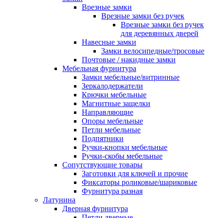
Врезные замки
Врезные замки без ручек
Врезные замки без ручек
для деревянных дверей
Навесные замки
Замки велосипедные/тросовые
Почтовые / накидные замки
Мебельная фурнитура
Замки мебельные/витринные
Зеркалодержатели
Крючки мебельные
Магнитные защелки
Направляющие
Опоры мебельные
Петли мебельные
Подпятники
Ручки-кнопки мебельные
Ручки-скобы мебельные
Сопутствующие товары
Заготовки для ключей и прочие
Фиксаторы роликовые/шариковые
Фурнитура разная
Латунина
Дверная фурнитура
Петли дверные