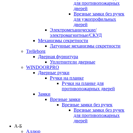
для противопожарных
дверей
Врезные замки без ручек
для узкопрофильных
дверей
Электромеханические/
электромагнитные/СКУД
Механизмы секретности
Латунные механизмы секретности
Trelleborg
Дверная фурнитура
Уплотнители дверные
WINDOORPRO
Дверные ручки
Ручки на планке
Ручки на планке для
противопожарных дверей
Замки
Врезные замки
Врезные замки без ручек
Врезные замки без ручек
для противопожарных
дверей
А-Б
Аллюр