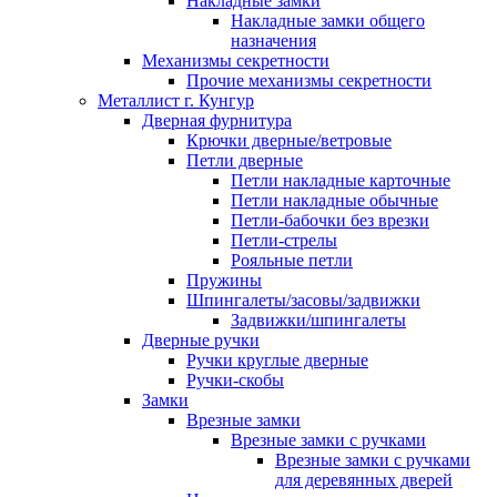
Накладные замки
Накладные замки общего
назначения
Механизмы секретности
Прочие механизмы секретности
Металлист г. Кунгур
Дверная фурнитура
Крючки дверные/ветровые
Петли дверные
Петли накладные карточные
Петли накладные обычные
Петли-бабочки без врезки
Петли-стрелы
Рояльные петли
Пружины
Шпингалеты/засовы/задвижки
Задвижки/шпингалеты
Дверные ручки
Ручки круглые дверные
Ручки-скобы
Замки
Врезные замки
Врезные замки с ручками
Врезные замки с ручками
для деревянных дверей