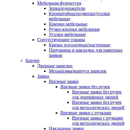
Мебельная фурнитура
Зеркалодержатели
Кронштейны/подвески/уголки
мебельные
Крючки мебельные
Ручки-кнопки мебельные
Уголки мебельные
Сопутствующие товары
Крюки потолочные/настенные
Проушины и накладки для навесных
замков
Бордер
Дверные защелки
Механизмы/корпуса защелок
Замки
Врезные замки
Врезные замки без ручек
Врезные замки без ручек
для деревянных дверей
Врезные замки без ручек
для металлических дверей
Врезные замки с ручками
Врезные замки с ручками
для металлических дверей
Накладные замки