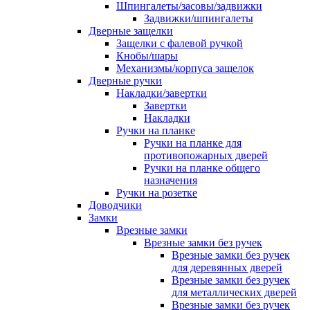
Шпингалеты/засовы/задвижки
Задвижки/шпингалеты
Дверные защелки
Защелки с фалевой ручкой
Кнобы/шары
Механизмы/корпуса защелок
Дверные ручки
Накладки/завертки
Завертки
Накладки
Ручки на планке
Ручки на планке для
противопожарных дверей
Ручки на планке общего
назначения
Ручки на розетке
Доводчики
Замки
Врезные замки
Врезные замки без ручек
Врезные замки без ручек
для деревянных дверей
Врезные замки без ручек
для металлических дверей
Врезные замки без ручек