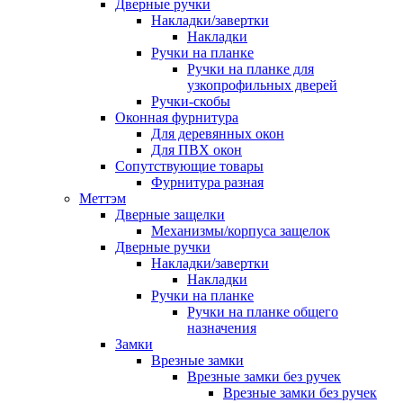
Дверные ручки
Накладки/завертки
Накладки
Ручки на планке
Ручки на планке для
узкопрофильных дверей
Ручки-скобы
Оконная фурнитура
Для деревянных окон
Для ПВХ окон
Сопутствующие товары
Фурнитура разная
Меттэм
Дверные защелки
Механизмы/корпуса защелок
Дверные ручки
Накладки/завертки
Накладки
Ручки на планке
Ручки на планке общего
назначения
Замки
Врезные замки
Врезные замки без ручек
Врезные замки без ручек