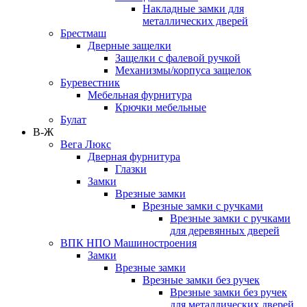
Накладные замки для
металлических дверей
Брестмаш
Дверные защелки
Защелки с фалевой ручкой
Механизмы/корпуса защелок
Буревестник
Мебельная фурнитура
Крючки мебельные
Булат
В-Ж
Вега Люкс
Дверная фурнитура
Глазки
Замки
Врезные замки
Врезные замки с ручками
Врезные замки с ручками
для деревянных дверей
ВПК НПО Машиностроения
Замки
Врезные замки
Врезные замки без ручек
Врезные замки без ручек
для металлических дверей