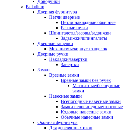
Доводчики
Palladium
Дверная фурнитура
Петли дверные
Петли накладные обычные
Разные петли
Шпингалеты/засовы/задвижки
Задвижки/шпингалеты
Дверные защелки
Механизмы/корпуса защелок
Дверные ручки
Накладки/завертки
Завертки
Замки
Врезные замки
Врезные замки без ручек
Магнитные/бесшумные
замки
Навесные замки
Всепогодные навесные замки
Замки велосипедные/тросовые
Кодовые навесные замки
Обычные навесные замки
Оконная фурнитура
Для деревянных окон