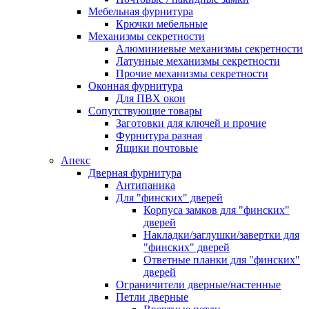
Мебельная фурнитура
Крючки мебельные
Механизмы секретности
Алюминиевые механизмы секретности
Латунные механизмы секретности
Прочие механизмы секретности
Оконная фурнитура
Для ПВХ окон
Сопутствующие товары
Заготовки для ключей и прочие
Фурнитура разная
Ящики почтовые
Апекс
Дверная фурнитура
Антипаника
Для "финских" дверей
Корпуса замков для "финских"
дверей
Накладки/заглушки/завертки для
"финских" дверей
Ответные планки для "финских"
дверей
Ограничители дверные/настенные
Петли дверные