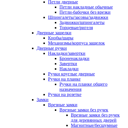
Петли дверные
Петли накладные обычные
Петли-бабочки без врезки
Шпингалеты/засовы/задвижки
Задвижки/шпингалеты
Торцевые/ригеля
Дверные защелки
Кнобы/шары
Механизмы/корпуса защелок
Дверные ручки
Накладки/завертки
Броненакладки
Завертки
Накладки
Ручки круглые дверные
Ручки на планке
Ручки на планке общего
назначения
Ручки на розетке
Замки
Врезные замки
Врезные замки без ручек
Врезные замки без ручек
для деревянных дверей
Магнитные/бесшумные