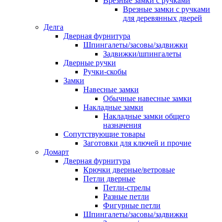
Врезные замки с ручками
Врезные замки с ручками
для деревянных дверей
Делга
Дверная фурнитура
Шпингалеты/засовы/задвижки
Задвижки/шпингалеты
Дверные ручки
Ручки-скобы
Замки
Навесные замки
Обычные навесные замки
Накладные замки
Накладные замки общего
назначения
Сопутствующие товары
Заготовки для ключей и прочие
Домарт
Дверная фурнитура
Крючки дверные/ветровые
Петли дверные
Петли-стрелы
Разные петли
Фигурные петли
Шпингалеты/засовы/задвижки