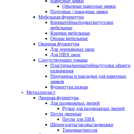
Навесные замки
Обычные навесные замки
Почтовые / накидные замки
Мебельная фурнитура
Кронштейны/подвески/уголки
мебельные
Крючки мебельные
Опоры мебельные
Оконная фурнитура
Для деревянных окон
Для ПВХ окон
Сопутствующие товары
Пластины/кронштейны/уголки общего
назначения
Проушины и накладки для навесных
замков
Фурнитура разная
Металлопласт
Дверная фурнитура
Для раздвижных дверей
Ручки для раздвижных дверей
Петли дверные
Петли для ПВХ
Шпингалеты/засовы/задвижки
Торцевые/ригеля