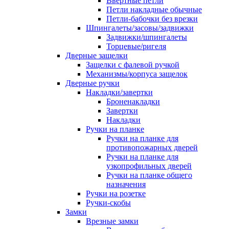
Ввертные петли
Петли накладные обычные
Петли-бабочки без врезки
Шпингалеты/засовы/задвижки
Задвижки/шпингалеты
Торцевые/ригеля
Дверные защелки
Защелки с фалевой ручкой
Механизмы/корпуса защелок
Дверные ручки
Накладки/завертки
Броненакладки
Завертки
Накладки
Ручки на планке
Ручки на планке для
противопожарных дверей
Ручки на планке для
узкопрофильных дверей
Ручки на планке общего
назначения
Ручки на розетке
Ручки-скобы
Замки
Врезные замки