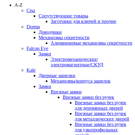
A-Z
Cisa
Сопутствующие товары
Заготовки для ключей и прочие
Dorma
Доводчики
Механизмы секретности
Алюминиевые механизмы секретности
Falcon Eye
Замки
Электромеханические/
электромагнитные/СКУД
Kale
Дверные защелки
Механизмы/корпуса защелок
Замки
Врезные замки
Врезные замки без ручек
Врезные замки без ручек
для деревянных дверей
Врезные замки без ручек
для металлических дверей
Врезные замки без ручек
для узкопрофильных