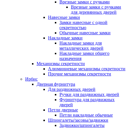
Врезные замки с ручками
Врезные замки с ручками
для деревянных дверей
Навесные замки
Замки навесные с одной
секретностью
Обычные навесные замки
Накладные замки
Накладные замки для
металлических дверей
Накладные замки общего
назначения
Механизмы секретности
Алюминиевые механизмы секретности
Прочие механизмы секретности
Ирбис
Дверная фурнитура
Для раздвижных дверей
Ручки для раздвижных дверей
Фурнитура для раздвижных
дверей
Петли дверные
Петли накладные обычные
Шпингалеты/засовы/задвижки
Задвижки/шпингалеты