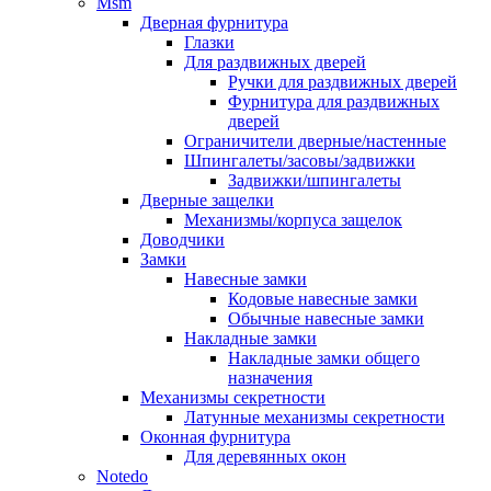
Msm
Дверная фурнитура
Глазки
Для раздвижных дверей
Ручки для раздвижных дверей
Фурнитура для раздвижных
дверей
Ограничители дверные/настенные
Шпингалеты/засовы/задвижки
Задвижки/шпингалеты
Дверные защелки
Механизмы/корпуса защелок
Доводчики
Замки
Навесные замки
Кодовые навесные замки
Обычные навесные замки
Накладные замки
Накладные замки общего
назначения
Механизмы секретности
Латунные механизмы секретности
Оконная фурнитура
Для деревянных окон
Notedo