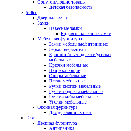
Сопутствующие товары
Детская безопасность
Soller
Дверные ручки
Замки
Навесные замки
Кодовые навесные замки
Мебельная фурнитура
Замки мебельные/витринные
Зеркалодержатели
Кронштейны/подвески/уголки
мебельные
Крючки мебельные
Направляющие
Опоры мебельные
Петли мебельные
Ручки-кнопки мебельные
Ручки-подвесы мебельные
Ручки-скобы мебельные
Уголки мебельные
Оконная фурнитура
Для деревянных окон
Tesa
Дверная фурнитура
Антипаника