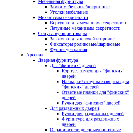
Мебельная фурнитура
Замки мебельные/витринные
Уголки мебельные
Механизмы секретности
Вертушки для механизма секретности
Латунные механизмы секретности
Сопутствующие товары
Заготовки для ключей и прочие
Фиксаторы роликовые/шариковые
Фурнитура разная
Арсенал
Дверная фурнитура
Для "финских" дверей
Корпуса замков для "финских"
дверей
Накладки/заглушки/завертки для
"финских" дверей
Ответные планки для "финских"
дверей
Ручки для "финских" дверей
Для раздвижных дверей
Ручки для раздвижных дверей
Фурнитура для раздвижных
дверей
Ограничители дверные/настенные