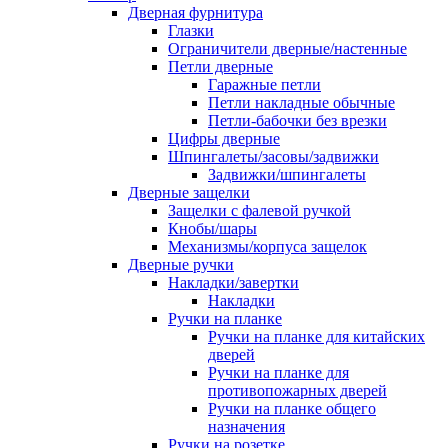
Дверная фурнитура
Глазки
Ограничители дверные/настенные
Петли дверные
Гаражные петли
Петли накладные обычные
Петли-бабочки без врезки
Цифры дверные
Шпингалеты/засовы/задвижки
Задвижки/шпингалеты
Дверные защелки
Защелки с фалевой ручкой
Кнобы/шары
Механизмы/корпуса защелок
Дверные ручки
Накладки/завертки
Накладки
Ручки на планке
Ручки на планке для китайских
дверей
Ручки на планке для
противопожарных дверей
Ручки на планке общего
назначения
Ручки на розетке