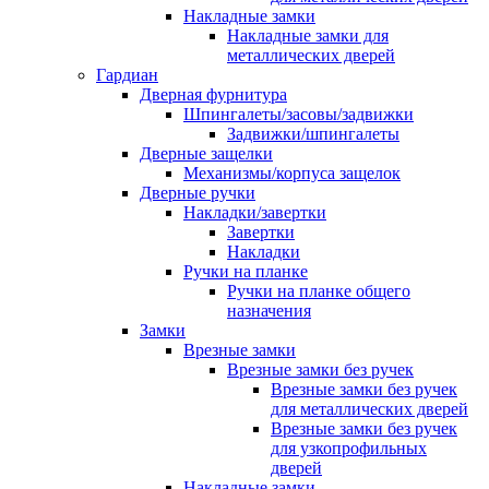
Накладные замки
Накладные замки для
металлических дверей
Гардиан
Дверная фурнитура
Шпингалеты/засовы/задвижки
Задвижки/шпингалеты
Дверные защелки
Механизмы/корпуса защелок
Дверные ручки
Накладки/завертки
Завертки
Накладки
Ручки на планке
Ручки на планке общего
назначения
Замки
Врезные замки
Врезные замки без ручек
Врезные замки без ручек
для металлических дверей
Врезные замки без ручек
для узкопрофильных
дверей
Накладные замки