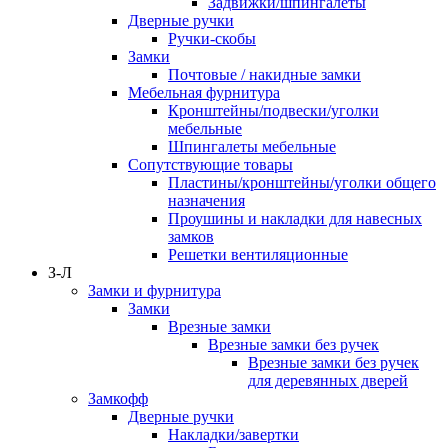
Задвижки/шпингалеты
Дверные ручки
Ручки-скобы
Замки
Почтовые / накидные замки
Мебельная фурнитура
Кронштейны/подвески/уголки
мебельные
Шпингалеты мебельные
Сопутствующие товары
Пластины/кронштейны/уголки общего
назначения
Проушины и накладки для навесных
замков
Решетки вентиляционные
З-Л
Замки и фурнитура
Замки
Врезные замки
Врезные замки без ручек
Врезные замки без ручек
для деревянных дверей
Замкофф
Дверные ручки
Накладки/завертки