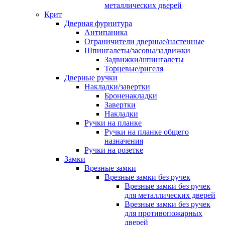
металлических дверей
Крит
Дверная фурнитура
Антипаника
Ограничители дверные/настенные
Шпингалеты/засовы/задвижки
Задвижки/шпингалеты
Торцевые/ригеля
Дверные ручки
Накладки/завертки
Броненакладки
Завертки
Накладки
Ручки на планке
Ручки на планке общего
назначения
Ручки на розетке
Замки
Врезные замки
Врезные замки без ручек
Врезные замки без ручек
для металлических дверей
Врезные замки без ручек
для противопожарных
дверей