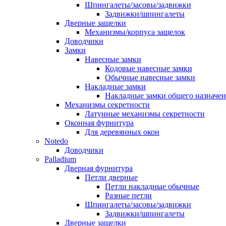
Шпингалеты/засовы/задвижки
Задвижки/шпингалеты
Дверные защелки
Механизмы/корпуса защелок
Доводчики
Замки
Навесные замки
Кодовые навесные замки
Обычные навесные замки
Накладные замки
Накладные замки общего назначе
Механизмы секретности
Латунные механизмы секретности
Оконная фурнитура
Для деревянных окон
Notedo
Доводчики
Palladium
Дверная фурнитура
Петли дверные
Петли накладные обычные
Разные петли
Шпингалеты/засовы/задвижки
Задвижки/шпингалеты
Дверные защелки