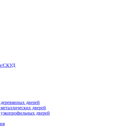
ые/СКУД
я деревянных дверей
я металлических дверей
я узкопрофильных дверей
ния