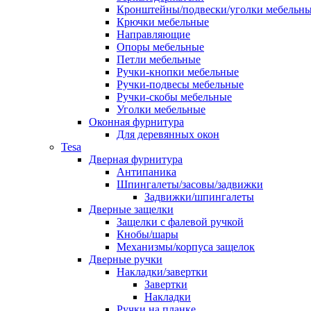
Кронштейны/подвески/уголки мебельн
Крючки мебельные
Направляющие
Опоры мебельные
Петли мебельные
Ручки-кнопки мебельные
Ручки-подвесы мебельные
Ручки-скобы мебельные
Уголки мебельные
Оконная фурнитура
Для деревянных окон
Tesa
Дверная фурнитура
Антипаника
Шпингалеты/засовы/задвижки
Задвижки/шпингалеты
Дверные защелки
Защелки с фалевой ручкой
Кнобы/шары
Механизмы/корпуса защелок
Дверные ручки
Накладки/завертки
Завертки
Накладки
Ручки на планке