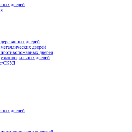
рных дверей
ия
я деревянных дверей
я металлических дверей
я противопожарных дверей
я узкопрофильных дверей
ые/СКУД
рных дверей
я противопожарных дверей