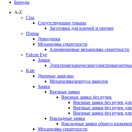
Бренды
A-Z
Cisa
Сопутствующие товары
Заготовки для ключей и прочие
Dorma
Доводчики
Механизмы секретности
Алюминиевые механизмы секретности
Falcon Eye
Замки
Электромеханические/электромагнитн
Kale
Дверные защелки
Механизмы/корпуса защелок
Замки
Врезные замки
Врезные замки без ручек
Врезные замки без ручек дл
Врезные замки без ручек дл
Врезные замки без ручек дл
Накладные замки
Накладные замки общего назначе
Механизмы секретности