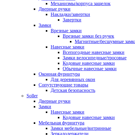
Механизмы/корпуса защелок
Дверные ручки
Накладки/завертки
Завертки
Замки
Врезные замки
Врезные замки без ручек
Магнитные/бесшумные замк
Навесные замки
Всепогодные навесные замки
Замки велосипедные/тросовые
Кодовые навесные замки
Обычные навесные замки
Оконная фурнитура
Для деревянных окон
Сопутствующие товары
Детская безопасность
Soller
Дверные ручки
Замки
Навесные замки
Кодовые навесные замки
Мебельная фурнитура
Замки мебельные/витринные
Зеркалодержатели