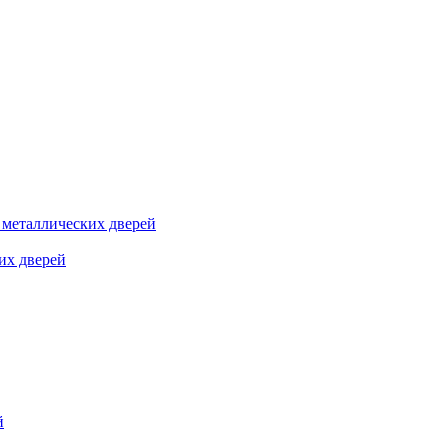
я металлических дверей
их дверей
й