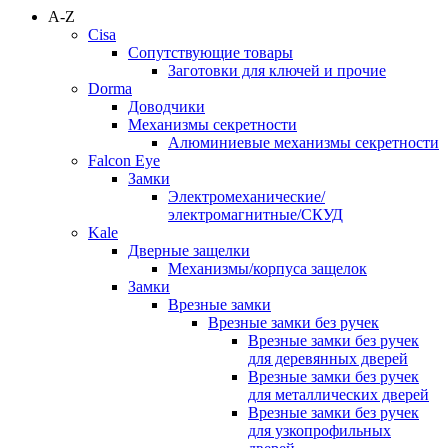
A-Z
Cisa
Сопутствующие товары
Заготовки для ключей и прочие
Dorma
Доводчики
Механизмы секретности
Алюминиевые механизмы секретности
Falcon Eye
Замки
Электромеханические/
электромагнитные/СКУД
Kale
Дверные защелки
Механизмы/корпуса защелок
Замки
Врезные замки
Врезные замки без ручек
Врезные замки без ручек
для деревянных дверей
Врезные замки без ручек
для металлических дверей
Врезные замки без ручек
для узкопрофильных