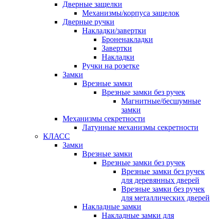
Дверные защелки
Механизмы/корпуса защелок
Дверные ручки
Накладки/завертки
Броненакладки
Завертки
Накладки
Ручки на розетке
Замки
Врезные замки
Врезные замки без ручек
Магнитные/бесшумные
замки
Механизмы секретности
Латунные механизмы секретности
КЛАСС
Замки
Врезные замки
Врезные замки без ручек
Врезные замки без ручек
для деревянных дверей
Врезные замки без ручек
для металлических дверей
Накладные замки
Накладные замки для