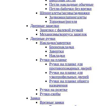
Ввертные петли
Петли накладные обычные
Петли-бабочки без врезки
Шпингалеты/засовы/задвижки
Задвижки/шпингалеты
Торцевые/ригеля
Дверные защелки
Защелки с фалевой ручкой
Механизмы/корпуса защелок
Дверные ручки
Накладки/завертки
Броненакладки
Завертки
Накладки
Ручки на планке
Ручки на планке для
противопожарных дверей
Ручки на планке для
узкопрофильных дверей
Ручки на планке общего
назначения
Ручки на розетке
Ручки-скобы
Замки
Врезные замки