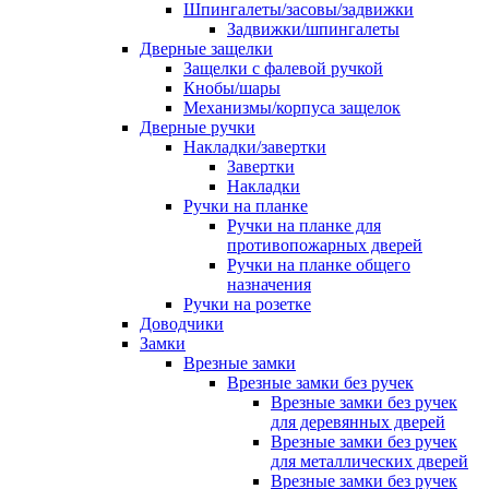
Шпингалеты/засовы/задвижки
Задвижки/шпингалеты
Дверные защелки
Защелки с фалевой ручкой
Кнобы/шары
Механизмы/корпуса защелок
Дверные ручки
Накладки/завертки
Завертки
Накладки
Ручки на планке
Ручки на планке для
противопожарных дверей
Ручки на планке общего
назначения
Ручки на розетке
Доводчики
Замки
Врезные замки
Врезные замки без ручек
Врезные замки без ручек
для деревянных дверей
Врезные замки без ручек
для металлических дверей
Врезные замки без ручек