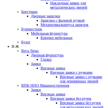
Накладные замки для
металлических дверей
Брестмаш
Дверные защелки
Защелки с фалевой ручкой
Механизмы/корпуса защелок
Буревестник
Мебельная фурнитура
Крючки мебельные
Булат
В-Ж
Вега Люкс
Дверная фурнитура
Глазки
Замки
Врезные замки
Врезные замки с ручками
Врезные замки с ручками
для деревянных дверей
ВПК НПО Машиностроения
Замки
Врезные замки
Врезные замки без ручек
Врезные замки без ручек
для металлических дверей