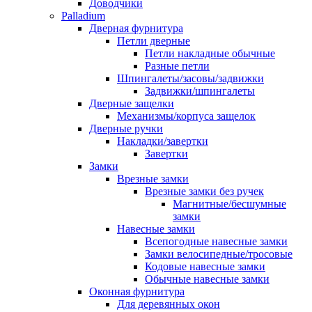
Доводчики
Palladium
Дверная фурнитура
Петли дверные
Петли накладные обычные
Разные петли
Шпингалеты/засовы/задвижки
Задвижки/шпингалеты
Дверные защелки
Механизмы/корпуса защелок
Дверные ручки
Накладки/завертки
Завертки
Замки
Врезные замки
Врезные замки без ручек
Магнитные/бесшумные
замки
Навесные замки
Всепогодные навесные замки
Замки велосипедные/тросовые
Кодовые навесные замки
Обычные навесные замки
Оконная фурнитура
Для деревянных окон