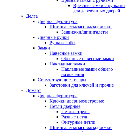
Врезные замки с ручками
Врезные замки с ручками
для деревянных дверей
Делга
Дверная фурнитура
Шпингалеты/засовы/задвижки
Задвижки/шпингалеты
Дверные ручки
Ручки-скобы
Замки
Навесные замки
Обычные навесные замки
Накладные замки
Накладные замки общего
назначения
Сопутствующие товары
Заготовки для ключей и прочие
Домарт
Дверная фурнитура
Крючки дверные/ветровые
Петли дверные
Петли-стрелы
Разные петли
Фигурные петли
Шпингалеты/засовы/задвижки