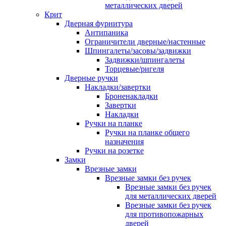
металлических дверей
Крит
Дверная фурнитура
Антипаника
Ограничители дверные/настенные
Шпингалеты/засовы/задвижки
Задвижки/шпингалеты
Торцевые/ригеля
Дверные ручки
Накладки/завертки
Броненакладки
Завертки
Накладки
Ручки на планке
Ручки на планке общего
назначения
Ручки на розетке
Замки
Врезные замки
Врезные замки без ручек
Врезные замки без ручек
для металлических дверей
Врезные замки без ручек
для противопожарных
дверей