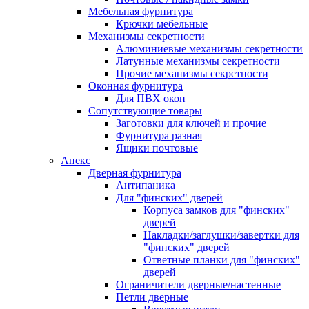
Мебельная фурнитура
Крючки мебельные
Механизмы секретности
Алюминиевые механизмы секретности
Латунные механизмы секретности
Прочие механизмы секретности
Оконная фурнитура
Для ПВХ окон
Сопутствующие товары
Заготовки для ключей и прочие
Фурнитура разная
Ящики почтовые
Апекс
Дверная фурнитура
Антипаника
Для "финских" дверей
Корпуса замков для "финских"
дверей
Накладки/заглушки/завертки для
"финских" дверей
Ответные планки для "финских"
дверей
Ограничители дверные/настенные
Петли дверные