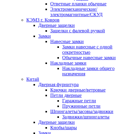
Ответные планки обычные
Электромеханические/
электромагнитные/СКУД
КЭМЗ г. Ковров
Дверные защелки
Защелки с фалевой ручкой
Замки
Навесные замки
Замки навесные с одной
секретностью
Обычные навесные замки
Накладные замки
Накладные замки общего
назначения
Китай
Дверная фурнитура
Крючки дверные/ветровые
Петли дверные
Гаражные петли
Пружинные петли
Шпингалеты/засовы/задвижки
Задвижки/шпингалеты
Дверные защелки
Кнобы/шары
Замки