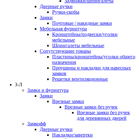
Задвижки/шпингалеты
Дверные ручки
Ручки-скобы
Замки
Почтовые / накидные замки
Мебельная фурнитура
Кронштейны/подвески/уголки
мебельные
Шпингалеты мебельные
Сопутствующие товары
Пластины/кронштейны/уголки общего
назначения
Проушины и накладки для навесных
замков
Решетки вентиляционные
З-Л
Замки и фурнитура
Замки
Врезные замки
Врезные замки без ручек
Врезные замки без ручек
для деревянных дверей
Замкофф
Дверные ручки
Накладки/завертки