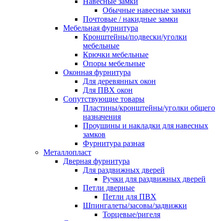
Навесные замки
Обычные навесные замки
Почтовые / накидные замки
Мебельная фурнитура
Кронштейны/подвески/уголки
мебельные
Крючки мебельные
Опоры мебельные
Оконная фурнитура
Для деревянных окон
Для ПВХ окон
Сопутствующие товары
Пластины/кронштейны/уголки общего
назначения
Проушины и накладки для навесных
замков
Фурнитура разная
Металлопласт
Дверная фурнитура
Для раздвижных дверей
Ручки для раздвижных дверей
Петли дверные
Петли для ПВХ
Шпингалеты/засовы/задвижки
Торцевые/ригеля