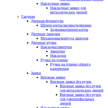
Накладные замки
Накладные замки для
металлических дверей
Гардиан
Дверная фурнитура
Шпингалеты/засовы/задвижки
Задвижки/шпингалеты
Дверные защелки
Механизмы/корпуса защелок
Дверные ручки
Накладки/завертки
Завертки
Накладки
Ручки на планке
Ручки на планке общего
назначения
Замки
Врезные замки
Врезные замки без ручек
Врезные замки без ручек
для металлических дверей
Врезные замки без ручек
для узкопрофильных
дверей
Накладные замки