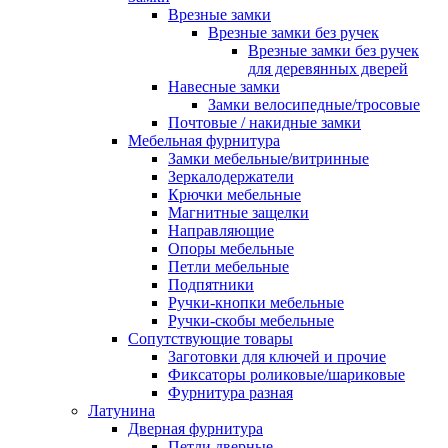
Врезные замки
Врезные замки без ручек
Врезные замки без ручек
для деревянных дверей
Навесные замки
Замки велосипедные/тросовые
Почтовые / накидные замки
Мебельная фурнитура
Замки мебельные/витринные
Зеркалодержатели
Крючки мебельные
Магнитные защелки
Направляющие
Опоры мебельные
Петли мебельные
Подпятники
Ручки-кнопки мебельные
Ручки-скобы мебельные
Сопутствующие товары
Заготовки для ключей и прочие
Фиксаторы роликовые/шариковые
Фурнитура разная
Латунина
Дверная фурнитура
Петли дверные