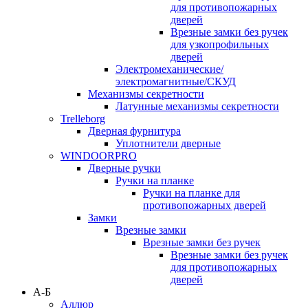
для противопожарных
дверей
Врезные замки без ручек
для узкопрофильных
дверей
Электромеханические/
электромагнитные/СКУД
Механизмы секретности
Латунные механизмы секретности
Trelleborg
Дверная фурнитура
Уплотнители дверные
WINDOORPRO
Дверные ручки
Ручки на планке
Ручки на планке для
противопожарных дверей
Замки
Врезные замки
Врезные замки без ручек
Врезные замки без ручек
для противопожарных
дверей
А-Б
Аллюр