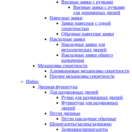
Врезные замки с ручками
Врезные замки с ручками
для деревянных дверей
Навесные замки
Замки навесные с одной
секретностью
Обычные навесные замки
Накладные замки
Накладные замки для
металлических дверей
Накладные замки общего
назначения
Механизмы секретности
Алюминиевые механизмы секретности
Прочие механизмы секретности
Ирбис
Дверная фурнитура
Для раздвижных дверей
Ручки для раздвижных дверей
Фурнитура для раздвижных
дверей
Петли дверные
Петли накладные обычные
Шпингалеты/засовы/задвижки
Задвижки/шпингалеты