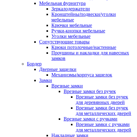
Мебельная фурнитура
Зеркалодержатели
Кронштейны/подвески/уголки
мебельные
Крючки мебельные
Ручки-кнопки мебельные
Уголки мебельные
Сопутствующие товары
Крюки потолочные/настенные
Проушины и накладки для навесных
замков
Бордер
Дверные защелки
Механизмы/корпуса защелок
Замки
Врезные замки
Врезные замки без ручек
Врезные замки без ручек
для деревянных дверей
Врезные замки без ручек
для металлических дверей
Врезные замки с ручками
Врезные замки с ручками
для металлических дверей
Накладные замки