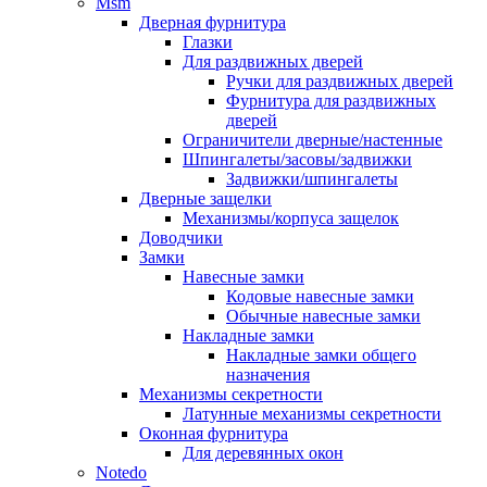
Msm
Дверная фурнитура
Глазки
Для раздвижных дверей
Ручки для раздвижных дверей
Фурнитура для раздвижных
дверей
Ограничители дверные/настенные
Шпингалеты/засовы/задвижки
Задвижки/шпингалеты
Дверные защелки
Механизмы/корпуса защелок
Доводчики
Замки
Навесные замки
Кодовые навесные замки
Обычные навесные замки
Накладные замки
Накладные замки общего
назначения
Механизмы секретности
Латунные механизмы секретности
Оконная фурнитура
Для деревянных окон
Notedo