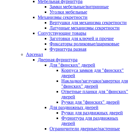
Мебельная фурнитура
Замки мебельные/витринные
Уголки мебельные
Механизмы секретности
Вертушки для механизма секретности
Латунные механизмы секретности
Сопутствующие товары
Заготовки для ключей и прочие
Фиксаторы роликовые/шариковые
Фурнитура разная
Арсенал
Дверная фурнитура
Для "финских" дверей
Корпуса замков для "финских"
дверей
Накладки/заглушки/завертки для
"финских" дверей
Ответные планки для "финских"
дверей
Ручки для "финских" дверей
Для раздвижных дверей
Ручки для раздвижных дверей
Фурнитура для раздвижных
дверей
Ограничители дверные/настенные