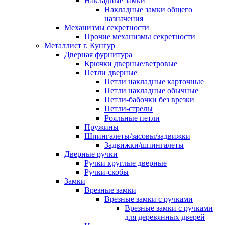
Накладные замки
Накладные замки общего
назначения
Механизмы секретности
Прочие механизмы секретности
Металлист г. Кунгур
Дверная фурнитура
Крючки дверные/ветровые
Петли дверные
Петли накладные карточные
Петли накладные обычные
Петли-бабочки без врезки
Петли-стрелы
Рояльные петли
Пружины
Шпингалеты/засовы/задвижки
Задвижки/шпингалеты
Дверные ручки
Ручки круглые дверные
Ручки-скобы
Замки
Врезные замки
Врезные замки с ручками
Врезные замки с ручками
для деревянных дверей