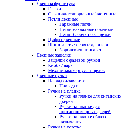
Дверная фурнитура
Глазки
Ограничители дверные/настенные
Петли дверные
Гаражные петли
Петли накладные обычные
Петли-бабочки без врезки
Цифры дверные
Шпингалеты/засовы/задвижки
Задвижки/шпингалеты
Дверные защелки
Защелки с фалевой ручкой
Кнобы/шары
Механизмы/корпуса защелок
Дверные ручки
Накладки/завертки
Накладки
Ручки на планке
Ручки на планке для китайских
дверей
Ручки на планке для
противопожарных дверей
Ручки на планке общего
назначения
Ручки на розетке