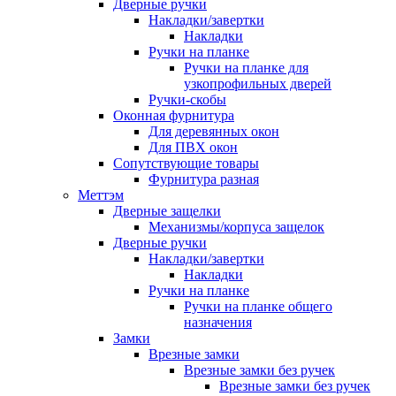
Дверные ручки
Накладки/завертки
Накладки
Ручки на планке
Ручки на планке для
узкопрофильных дверей
Ручки-скобы
Оконная фурнитура
Для деревянных окон
Для ПВХ окон
Сопутствующие товары
Фурнитура разная
Меттэм
Дверные защелки
Механизмы/корпуса защелок
Дверные ручки
Накладки/завертки
Накладки
Ручки на планке
Ручки на планке общего
назначения
Замки
Врезные замки
Врезные замки без ручек
Врезные замки без ручек