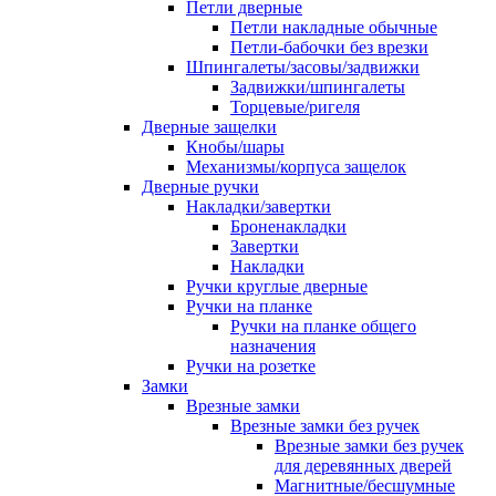
Петли дверные
Петли накладные обычные
Петли-бабочки без врезки
Шпингалеты/засовы/задвижки
Задвижки/шпингалеты
Торцевые/ригеля
Дверные защелки
Кнобы/шары
Механизмы/корпуса защелок
Дверные ручки
Накладки/завертки
Броненакладки
Завертки
Накладки
Ручки круглые дверные
Ручки на планке
Ручки на планке общего
назначения
Ручки на розетке
Замки
Врезные замки
Врезные замки без ручек
Врезные замки без ручек
для деревянных дверей
Магнитные/бесшумные