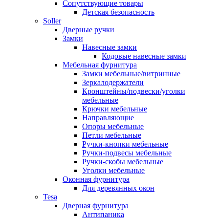
Сопутствующие товары
Детская безопасность
Soller
Дверные ручки
Замки
Навесные замки
Кодовые навесные замки
Мебельная фурнитура
Замки мебельные/витринные
Зеркалодержатели
Кронштейны/подвески/уголки
мебельные
Крючки мебельные
Направляющие
Опоры мебельные
Петли мебельные
Ручки-кнопки мебельные
Ручки-подвесы мебельные
Ручки-скобы мебельные
Уголки мебельные
Оконная фурнитура
Для деревянных окон
Tesa
Дверная фурнитура
Антипаника