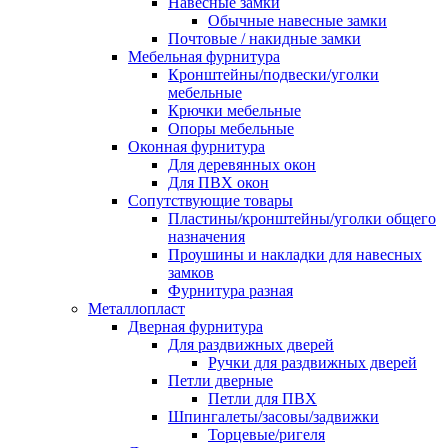
Навесные замки
Обычные навесные замки
Почтовые / накидные замки
Мебельная фурнитура
Кронштейны/подвески/уголки
мебельные
Крючки мебельные
Опоры мебельные
Оконная фурнитура
Для деревянных окон
Для ПВХ окон
Сопутствующие товары
Пластины/кронштейны/уголки общего
назначения
Проушины и накладки для навесных
замков
Фурнитура разная
Металлопласт
Дверная фурнитура
Для раздвижных дверей
Ручки для раздвижных дверей
Петли дверные
Петли для ПВХ
Шпингалеты/засовы/задвижки
Торцевые/ригеля