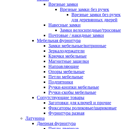
Врезные замки
Врезные замки без ручек
Врезные замки без ручек
для деревянных дверей
Навесные замки
Замки велосипедные/тросовые
Почтовые / накидные замки
Мебельная фурнитура
Замки мебельные/витринные
Зеркалодержатели
Крючки мебельные
Магнитные защелки
Направляющие
Опоры мебельные
Петли мебельные
Подпятники
Ручки-кнопки мебельные
Ручки-скобы мебельные
Сопутствующие товары
Заготовки для ключей и прочие
Фиксаторы роликовые/шариковые
Фурнитура разная
Латунина
Дверная фурнитура
Петли дверные