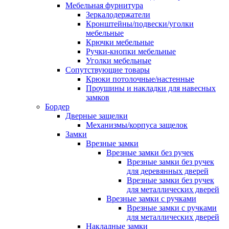
Мебельная фурнитура
Зеркалодержатели
Кронштейны/подвески/уголки
мебельные
Крючки мебельные
Ручки-кнопки мебельные
Уголки мебельные
Сопутствующие товары
Крюки потолочные/настенные
Проушины и накладки для навесных
замков
Бордер
Дверные защелки
Механизмы/корпуса защелок
Замки
Врезные замки
Врезные замки без ручек
Врезные замки без ручек
для деревянных дверей
Врезные замки без ручек
для металлических дверей
Врезные замки с ручками
Врезные замки с ручками
для металлических дверей
Накладные замки