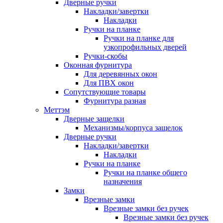
Дверные ручки
Накладки/завертки
Накладки
Ручки на планке
Ручки на планке для
узкопрофильных дверей
Ручки-скобы
Оконная фурнитура
Для деревянных окон
Для ПВХ окон
Сопутствующие товары
Фурнитура разная
Меттэм
Дверные защелки
Механизмы/корпуса защелок
Дверные ручки
Накладки/завертки
Накладки
Ручки на планке
Ручки на планке общего
назначения
Замки
Врезные замки
Врезные замки без ручек
Врезные замки без ручек