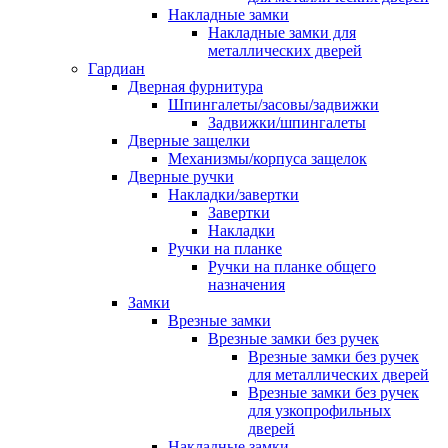
Накладные замки
Накладные замки для
металлических дверей
Гардиан
Дверная фурнитура
Шпингалеты/засовы/задвижки
Задвижки/шпингалеты
Дверные защелки
Механизмы/корпуса защелок
Дверные ручки
Накладки/завертки
Завертки
Накладки
Ручки на планке
Ручки на планке общего
назначения
Замки
Врезные замки
Врезные замки без ручек
Врезные замки без ручек
для металлических дверей
Врезные замки без ручек
для узкопрофильных
дверей
Накладные замки