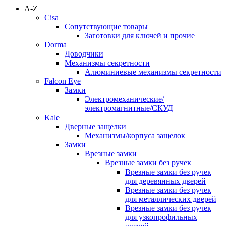
A-Z
Cisa
Сопутствующие товары
Заготовки для ключей и прочие
Dorma
Доводчики
Механизмы секретности
Алюминиевые механизмы секретности
Falcon Eye
Замки
Электромеханические/
электромагнитные/СКУД
Kale
Дверные защелки
Механизмы/корпуса защелок
Замки
Врезные замки
Врезные замки без ручек
Врезные замки без ручек
для деревянных дверей
Врезные замки без ручек
для металлических дверей
Врезные замки без ручек
для узкопрофильных