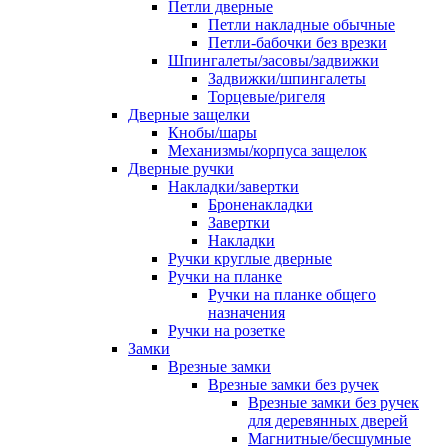
Петли дверные
Петли накладные обычные
Петли-бабочки без врезки
Шпингалеты/засовы/задвижки
Задвижки/шпингалеты
Торцевые/ригеля
Дверные защелки
Кнобы/шары
Механизмы/корпуса защелок
Дверные ручки
Накладки/завертки
Броненакладки
Завертки
Накладки
Ручки круглые дверные
Ручки на планке
Ручки на планке общего
назначения
Ручки на розетке
Замки
Врезные замки
Врезные замки без ручек
Врезные замки без ручек
для деревянных дверей
Магнитные/бесшумные