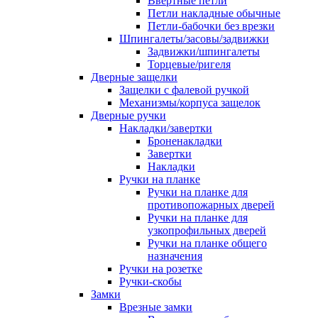
Ввертные петли
Петли накладные обычные
Петли-бабочки без врезки
Шпингалеты/засовы/задвижки
Задвижки/шпингалеты
Торцевые/ригеля
Дверные защелки
Защелки с фалевой ручкой
Механизмы/корпуса защелок
Дверные ручки
Накладки/завертки
Броненакладки
Завертки
Накладки
Ручки на планке
Ручки на планке для
противопожарных дверей
Ручки на планке для
узкопрофильных дверей
Ручки на планке общего
назначения
Ручки на розетке
Ручки-скобы
Замки
Врезные замки