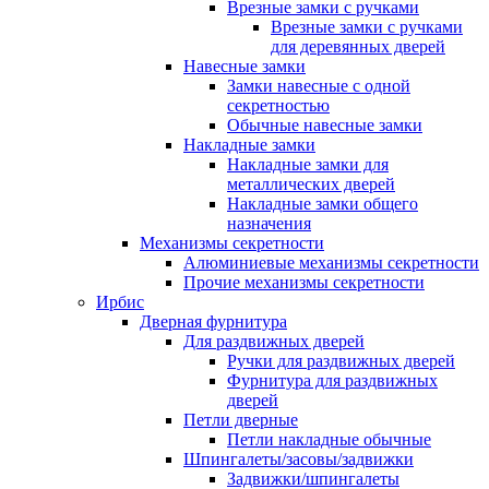
Врезные замки с ручками
Врезные замки с ручками
для деревянных дверей
Навесные замки
Замки навесные с одной
секретностью
Обычные навесные замки
Накладные замки
Накладные замки для
металлических дверей
Накладные замки общего
назначения
Механизмы секретности
Алюминиевые механизмы секретности
Прочие механизмы секретности
Ирбис
Дверная фурнитура
Для раздвижных дверей
Ручки для раздвижных дверей
Фурнитура для раздвижных
дверей
Петли дверные
Петли накладные обычные
Шпингалеты/засовы/задвижки
Задвижки/шпингалеты