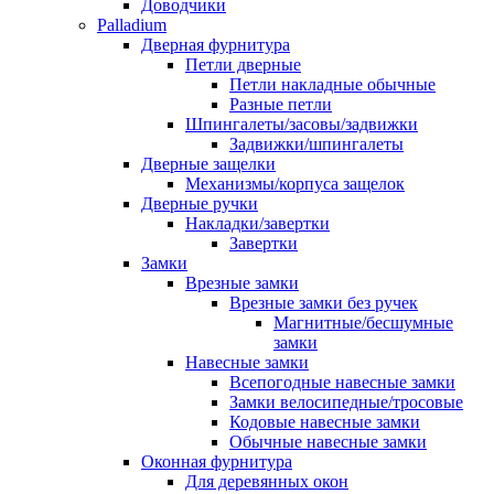
Доводчики
Palladium
Дверная фурнитура
Петли дверные
Петли накладные обычные
Разные петли
Шпингалеты/засовы/задвижки
Задвижки/шпингалеты
Дверные защелки
Механизмы/корпуса защелок
Дверные ручки
Накладки/завертки
Завертки
Замки
Врезные замки
Врезные замки без ручек
Магнитные/бесшумные
замки
Навесные замки
Всепогодные навесные замки
Замки велосипедные/тросовые
Кодовые навесные замки
Обычные навесные замки
Оконная фурнитура
Для деревянных окон