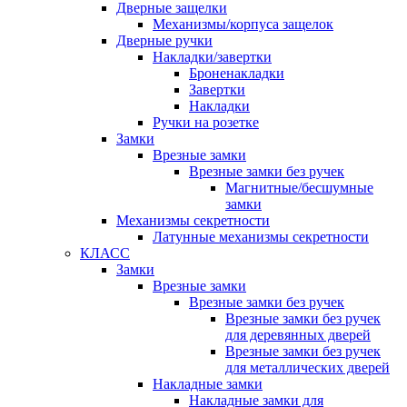
Дверные защелки
Механизмы/корпуса защелок
Дверные ручки
Накладки/завертки
Броненакладки
Завертки
Накладки
Ручки на розетке
Замки
Врезные замки
Врезные замки без ручек
Магнитные/бесшумные
замки
Механизмы секретности
Латунные механизмы секретности
КЛАСС
Замки
Врезные замки
Врезные замки без ручек
Врезные замки без ручек
для деревянных дверей
Врезные замки без ручек
для металлических дверей
Накладные замки
Накладные замки для