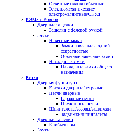
Ответные планки обычные
Электромеханические/
электромагнитные/СКУД
КЭМЗ г. Ковров
Дверные защелки
Защелки с фалевой ручкой
Замки
Навесные замки
Замки навесные с одной
секретностью
Обычные навесные замки
Накладные замки
Накладные замки общего
назначения
Китай
Дверная фурнитура
Крючки дверные/ветровые
Петли дверные
Гаражные петли
Пружинные петли
Шпингалеты/засовы/задвижки
Задвижки/шпингалеты
Дверные защелки
Кнобы/шары
Замки