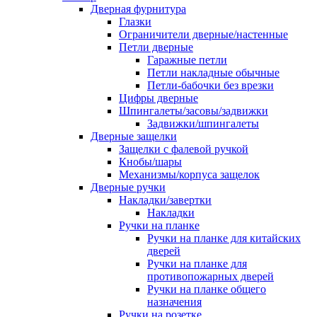
Дверная фурнитура
Глазки
Ограничители дверные/настенные
Петли дверные
Гаражные петли
Петли накладные обычные
Петли-бабочки без врезки
Цифры дверные
Шпингалеты/засовы/задвижки
Задвижки/шпингалеты
Дверные защелки
Защелки с фалевой ручкой
Кнобы/шары
Механизмы/корпуса защелок
Дверные ручки
Накладки/завертки
Накладки
Ручки на планке
Ручки на планке для китайских
дверей
Ручки на планке для
противопожарных дверей
Ручки на планке общего
назначения
Ручки на розетке