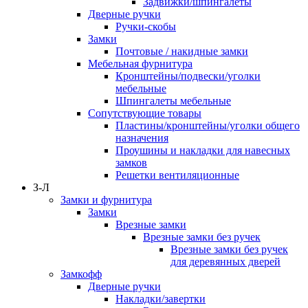
Задвижки/шпингалеты
Дверные ручки
Ручки-скобы
Замки
Почтовые / накидные замки
Мебельная фурнитура
Кронштейны/подвески/уголки
мебельные
Шпингалеты мебельные
Сопутствующие товары
Пластины/кронштейны/уголки общего
назначения
Проушины и накладки для навесных
замков
Решетки вентиляционные
З-Л
Замки и фурнитура
Замки
Врезные замки
Врезные замки без ручек
Врезные замки без ручек
для деревянных дверей
Замкофф
Дверные ручки
Накладки/завертки