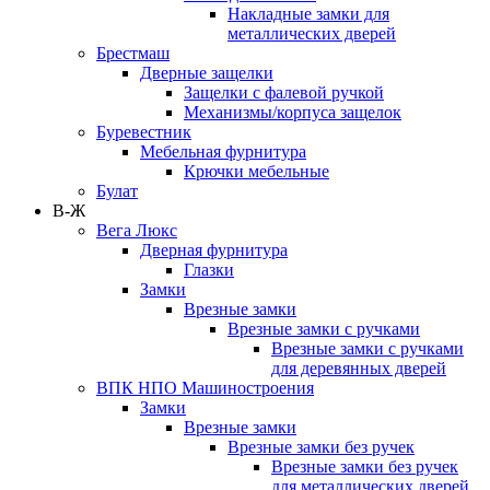
Накладные замки для
металлических дверей
Брестмаш
Дверные защелки
Защелки с фалевой ручкой
Механизмы/корпуса защелок
Буревестник
Мебельная фурнитура
Крючки мебельные
Булат
В-Ж
Вега Люкс
Дверная фурнитура
Глазки
Замки
Врезные замки
Врезные замки с ручками
Врезные замки с ручками
для деревянных дверей
ВПК НПО Машиностроения
Замки
Врезные замки
Врезные замки без ручек
Врезные замки без ручек
для металлических дверей