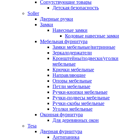
Сопутствующие товары
Детская безопасность
Soller
Дверные ручки
Замки
Навесные замки
Кодовые навесные замки
Мебельная фурнитура
Замки мебельные/витринные
Зеркалодержатели
Кронштейны/подвески/уголки
мебельные
Крючки мебельные
Направляющие
Опоры мебельные
Петли мебельные
Ручки-кнопки мебельные
Ручки-подвесы мебельные
Ручки-скобы мебельные
Уголки мебельные
Оконная фурнитура
Для деревянных окон
Tesa
Дверная фурнитура
Антипаника