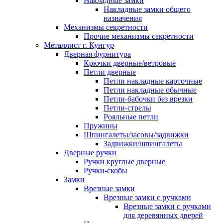
Накладные замки
Накладные замки общего
назначения
Механизмы секретности
Прочие механизмы секретности
Металлист г. Кунгур
Дверная фурнитура
Крючки дверные/ветровые
Петли дверные
Петли накладные карточные
Петли накладные обычные
Петли-бабочки без врезки
Петли-стрелы
Рояльные петли
Пружины
Шпингалеты/засовы/задвижки
Задвижки/шпингалеты
Дверные ручки
Ручки круглые дверные
Ручки-скобы
Замки
Врезные замки
Врезные замки с ручками
Врезные замки с ручками
для деревянных дверей