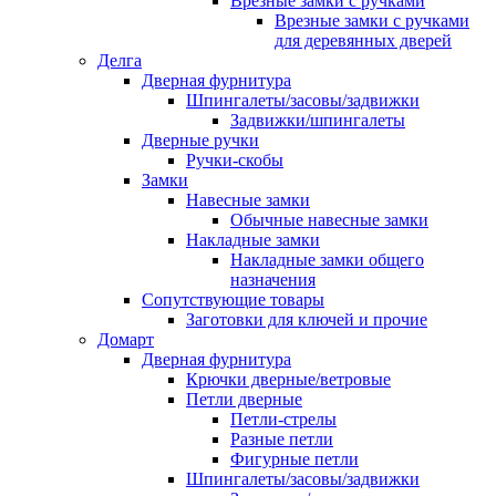
Врезные замки с ручками
Врезные замки с ручками
для деревянных дверей
Делга
Дверная фурнитура
Шпингалеты/засовы/задвижки
Задвижки/шпингалеты
Дверные ручки
Ручки-скобы
Замки
Навесные замки
Обычные навесные замки
Накладные замки
Накладные замки общего
назначения
Сопутствующие товары
Заготовки для ключей и прочие
Домарт
Дверная фурнитура
Крючки дверные/ветровые
Петли дверные
Петли-стрелы
Разные петли
Фигурные петли
Шпингалеты/засовы/задвижки