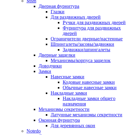
Msm
Дверная фурнитура
Глазки
Для раздвижных дверей
Ручки для раздвижных дверей
Фурнитура для раздвижных
дверей
Ограничители дверные/настенные
Шпингалеты/засовы/задвижки
Задвижки/шпингалеты
Дверные защелки
Механизмы/корпуса защелок
Доводчики
Замки
Навесные замки
Кодовые навесные замки
Обычные навесные замки
Накладные замки
Накладные замки общего
назначения
Механизмы секретности
Латунные механизмы секретности
Оконная фурнитура
Для деревянных окон
Notedo