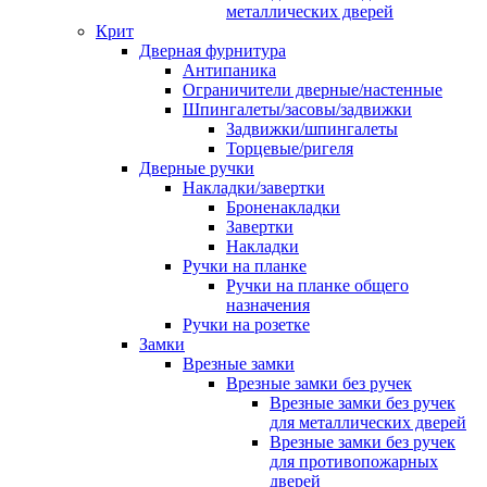
металлических дверей
Крит
Дверная фурнитура
Антипаника
Ограничители дверные/настенные
Шпингалеты/засовы/задвижки
Задвижки/шпингалеты
Торцевые/ригеля
Дверные ручки
Накладки/завертки
Броненакладки
Завертки
Накладки
Ручки на планке
Ручки на планке общего
назначения
Ручки на розетке
Замки
Врезные замки
Врезные замки без ручек
Врезные замки без ручек
для металлических дверей
Врезные замки без ручек
для противопожарных
дверей