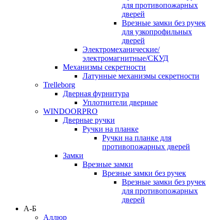
для противопожарных
дверей
Врезные замки без ручек
для узкопрофильных
дверей
Электромеханические/
электромагнитные/СКУД
Механизмы секретности
Латунные механизмы секретности
Trelleborg
Дверная фурнитура
Уплотнители дверные
WINDOORPRO
Дверные ручки
Ручки на планке
Ручки на планке для
противопожарных дверей
Замки
Врезные замки
Врезные замки без ручек
Врезные замки без ручек
для противопожарных
дверей
А-Б
Аллюр