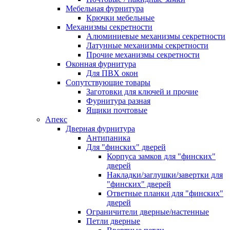
Мебельная фурнитура
Крючки мебельные
Механизмы секретности
Алюминиевые механизмы секретности
Латунные механизмы секретности
Прочие механизмы секретности
Оконная фурнитура
Для ПВХ окон
Сопутствующие товары
Заготовки для ключей и прочие
Фурнитура разная
Ящики почтовые
Апекс
Дверная фурнитура
Антипаника
Для "финских" дверей
Корпуса замков для "финских"
дверей
Накладки/заглушки/завертки для
"финских" дверей
Ответные планки для "финских"
дверей
Ограничители дверные/настенные
Петли дверные