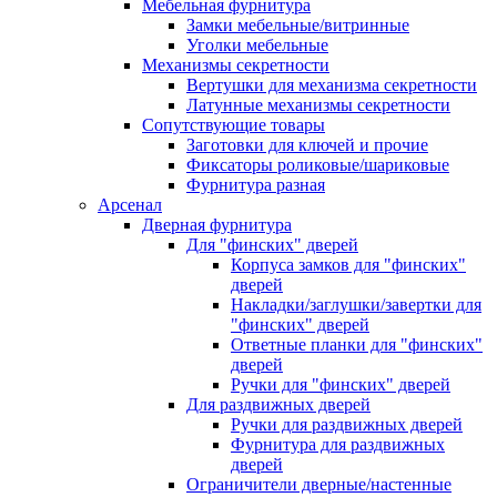
Мебельная фурнитура
Замки мебельные/витринные
Уголки мебельные
Механизмы секретности
Вертушки для механизма секретности
Латунные механизмы секретности
Сопутствующие товары
Заготовки для ключей и прочие
Фиксаторы роликовые/шариковые
Фурнитура разная
Арсенал
Дверная фурнитура
Для "финских" дверей
Корпуса замков для "финских"
дверей
Накладки/заглушки/завертки для
"финских" дверей
Ответные планки для "финских"
дверей
Ручки для "финских" дверей
Для раздвижных дверей
Ручки для раздвижных дверей
Фурнитура для раздвижных
дверей
Ограничители дверные/настенные