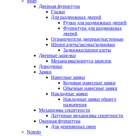
Msm
Дверная фурнитура
Глазки
Для раздвижных дверей
Ручки для раздвижных дверей
Фурнитура для раздвижных
дверей
Ограничители дверные/настенные
Шпингалеты/засовы/задвижки
Задвижки/шпингалеты
Дверные защелки
Механизмы/корпуса защелок
Доводчики
Замки
Навесные замки
Кодовые навесные замки
Обычные навесные замки
Накладные замки
Накладные замки общего
назначения
Механизмы секретности
Латунные механизмы секретности
Оконная фурнитура
Для деревянных окон
Notedo