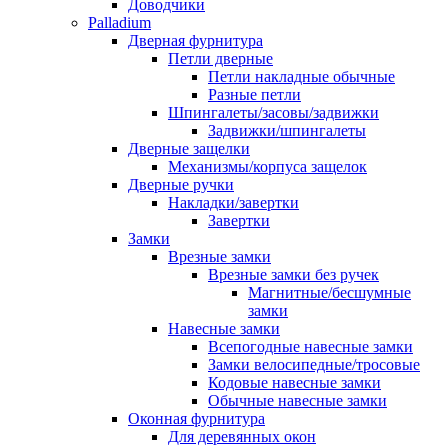
Доводчики
Palladium
Дверная фурнитура
Петли дверные
Петли накладные обычные
Разные петли
Шпингалеты/засовы/задвижки
Задвижки/шпингалеты
Дверные защелки
Механизмы/корпуса защелок
Дверные ручки
Накладки/завертки
Завертки
Замки
Врезные замки
Врезные замки без ручек
Магнитные/бесшумные
замки
Навесные замки
Всепогодные навесные замки
Замки велосипедные/тросовые
Кодовые навесные замки
Обычные навесные замки
Оконная фурнитура
Для деревянных окон