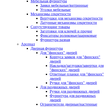
Мебельная фурнитура
Замки мебельные/витринные
Уголки мебельные
Механизмы секретности
Вертушки для механизма секретности
Латунные механизмы секретности
Сопутствующие товары
Заготовки для ключей и прочие
Фиксаторы роликовые/шариковые
Фурнитура разная
Арсенал
Дверная фурнитура
Для "финских" дверей
Корпуса замков для "финских"
дверей
Накладки/заглушки/завертки для
"финских" дверей
Ответные планки для "финских"
дверей
Ручки для "финских" дверей
Для раздвижных дверей
Ручки для раздвижных дверей
Фурнитура для раздвижных
дверей
Ограничители дверные/настенные