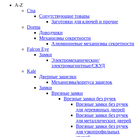
A-Z
Cisa
Сопутствующие товары
Заготовки для ключей и прочие
Dorma
Доводчики
Механизмы секретности
Алюминиевые механизмы секретности
Falcon Eye
Замки
Электромеханические/
электромагнитные/СКУД
Kale
Дверные защелки
Механизмы/корпуса защелок
Замки
Врезные замки
Врезные замки без ручек
Врезные замки без ручек
для деревянных дверей
Врезные замки без ручек
для металлических дверей
Врезные замки без ручек
для узкопрофильных