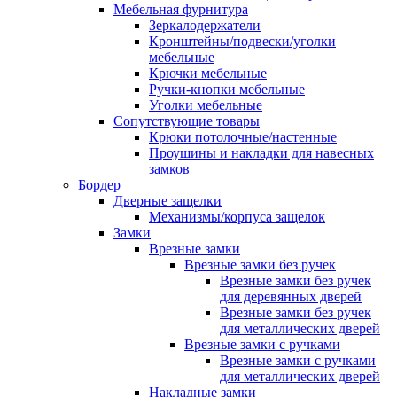
Мебельная фурнитура
Зеркалодержатели
Кронштейны/подвески/уголки
мебельные
Крючки мебельные
Ручки-кнопки мебельные
Уголки мебельные
Сопутствующие товары
Крюки потолочные/настенные
Проушины и накладки для навесных
замков
Бордер
Дверные защелки
Механизмы/корпуса защелок
Замки
Врезные замки
Врезные замки без ручек
Врезные замки без ручек
для деревянных дверей
Врезные замки без ручек
для металлических дверей
Врезные замки с ручками
Врезные замки с ручками
для металлических дверей
Накладные замки