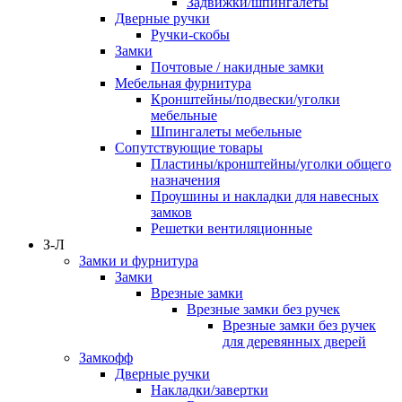
Задвижки/шпингалеты
Дверные ручки
Ручки-скобы
Замки
Почтовые / накидные замки
Мебельная фурнитура
Кронштейны/подвески/уголки
мебельные
Шпингалеты мебельные
Сопутствующие товары
Пластины/кронштейны/уголки общего
назначения
Проушины и накладки для навесных
замков
Решетки вентиляционные
З-Л
Замки и фурнитура
Замки
Врезные замки
Врезные замки без ручек
Врезные замки без ручек
для деревянных дверей
Замкофф
Дверные ручки
Накладки/завертки