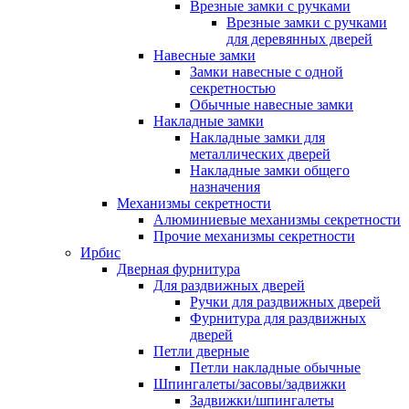
Врезные замки с ручками
Врезные замки с ручками
для деревянных дверей
Навесные замки
Замки навесные с одной
секретностью
Обычные навесные замки
Накладные замки
Накладные замки для
металлических дверей
Накладные замки общего
назначения
Механизмы секретности
Алюминиевые механизмы секретности
Прочие механизмы секретности
Ирбис
Дверная фурнитура
Для раздвижных дверей
Ручки для раздвижных дверей
Фурнитура для раздвижных
дверей
Петли дверные
Петли накладные обычные
Шпингалеты/засовы/задвижки
Задвижки/шпингалеты