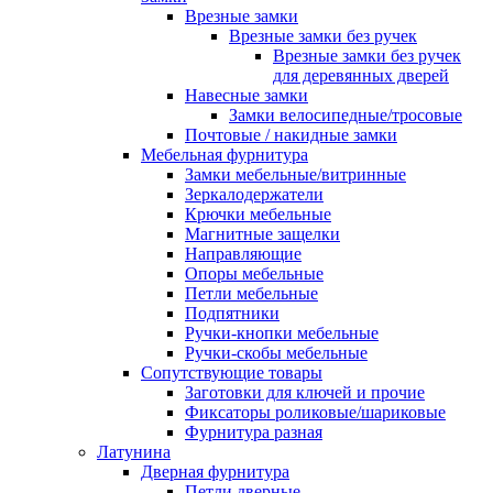
Врезные замки
Врезные замки без ручек
Врезные замки без ручек
для деревянных дверей
Навесные замки
Замки велосипедные/тросовые
Почтовые / накидные замки
Мебельная фурнитура
Замки мебельные/витринные
Зеркалодержатели
Крючки мебельные
Магнитные защелки
Направляющие
Опоры мебельные
Петли мебельные
Подпятники
Ручки-кнопки мебельные
Ручки-скобы мебельные
Сопутствующие товары
Заготовки для ключей и прочие
Фиксаторы роликовые/шариковые
Фурнитура разная
Латунина
Дверная фурнитура
Петли дверные