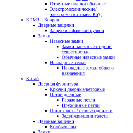
Ответные планки обычные
Электромеханические/
электромагнитные/СКУД
КЭМЗ г. Ковров
Дверные защелки
Защелки с фалевой ручкой
Замки
Навесные замки
Замки навесные с одной
секретностью
Обычные навесные замки
Накладные замки
Накладные замки общего
назначения
Китай
Дверная фурнитура
Крючки дверные/ветровые
Петли дверные
Гаражные петли
Пружинные петли
Шпингалеты/засовы/задвижки
Задвижки/шпингалеты
Дверные защелки
Кнобы/шары
Замки