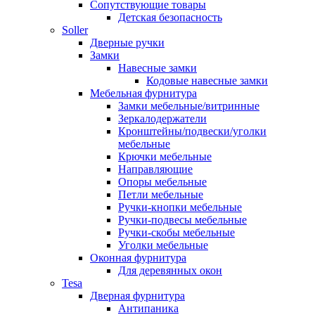
Сопутствующие товары
Детская безопасность
Soller
Дверные ручки
Замки
Навесные замки
Кодовые навесные замки
Мебельная фурнитура
Замки мебельные/витринные
Зеркалодержатели
Кронштейны/подвески/уголки
мебельные
Крючки мебельные
Направляющие
Опоры мебельные
Петли мебельные
Ручки-кнопки мебельные
Ручки-подвесы мебельные
Ручки-скобы мебельные
Уголки мебельные
Оконная фурнитура
Для деревянных окон
Tesa
Дверная фурнитура
Антипаника