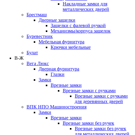
Накладные замки для
металлических дверей
Брестмаш
Дверные защелки
Защелки с фалевой ручкой
Механизмы/корпуса защелок
Буревестник
Мебельная фурнитура
Крючки мебельные
Булат
В-Ж
Вега Люкс
Дверная фурнитура
Глазки
Замки
Врезные замки
Врезные замки с ручками
Врезные замки с ручками
для деревянных дверей
ВПК НПО Машиностроения
Замки
Врезные замки
Врезные замки без ручек
Врезные замки без ручек
для металлических дверей