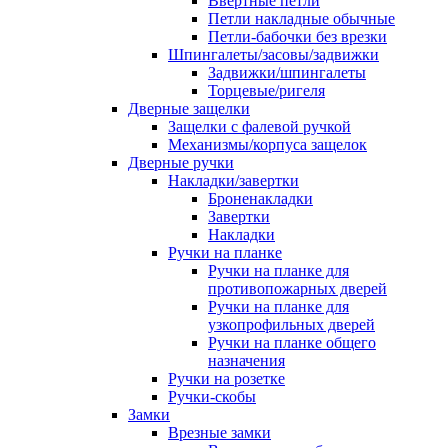
Ввертные петли
Петли накладные обычные
Петли-бабочки без врезки
Шпингалеты/засовы/задвижки
Задвижки/шпингалеты
Торцевые/ригеля
Дверные защелки
Защелки с фалевой ручкой
Механизмы/корпуса защелок
Дверные ручки
Накладки/завертки
Броненакладки
Завертки
Накладки
Ручки на планке
Ручки на планке для
противопожарных дверей
Ручки на планке для
узкопрофильных дверей
Ручки на планке общего
назначения
Ручки на розетке
Ручки-скобы
Замки
Врезные замки