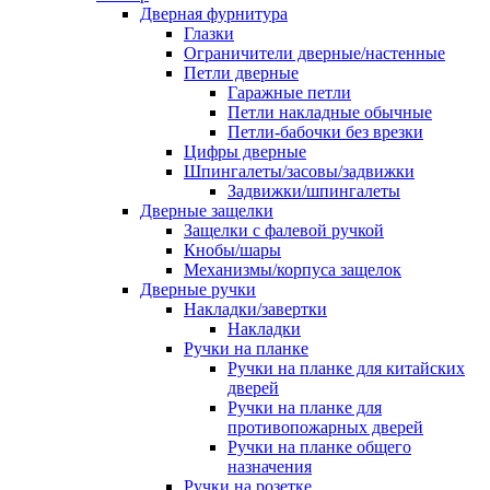
Дверная фурнитура
Глазки
Ограничители дверные/настенные
Петли дверные
Гаражные петли
Петли накладные обычные
Петли-бабочки без врезки
Цифры дверные
Шпингалеты/засовы/задвижки
Задвижки/шпингалеты
Дверные защелки
Защелки с фалевой ручкой
Кнобы/шары
Механизмы/корпуса защелок
Дверные ручки
Накладки/завертки
Накладки
Ручки на планке
Ручки на планке для китайских
дверей
Ручки на планке для
противопожарных дверей
Ручки на планке общего
назначения
Ручки на розетке