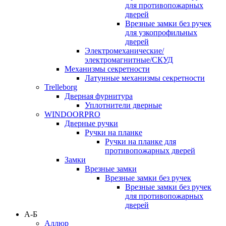
для противопожарных
дверей
Врезные замки без ручек
для узкопрофильных
дверей
Электромеханические/
электромагнитные/СКУД
Механизмы секретности
Латунные механизмы секретности
Trelleborg
Дверная фурнитура
Уплотнители дверные
WINDOORPRO
Дверные ручки
Ручки на планке
Ручки на планке для
противопожарных дверей
Замки
Врезные замки
Врезные замки без ручек
Врезные замки без ручек
для противопожарных
дверей
А-Б
Аллюр