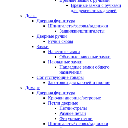
Врезные замки с ручками
Врезные замки с ручками
для деревянных дверей
Делга
Дверная фурнитура
Шпингалеты/засовы/задвижки
Задвижки/шпингалеты
Дверные ручки
Ручки-скобы
Замки
Навесные замки
Обычные навесные замки
Накладные замки
Накладные замки общего
назначения
Сопутствующие товары
Заготовки для ключей и прочие
Домарт
Дверная фурнитура
Крючки дверные/ветровые
Петли дверные
Петли-стрелы
Разные петли
Фигурные петли
Шпингалеты/засовы/задвижки