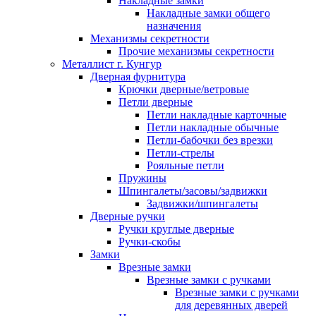
Накладные замки
Накладные замки общего
назначения
Механизмы секретности
Прочие механизмы секретности
Металлист г. Кунгур
Дверная фурнитура
Крючки дверные/ветровые
Петли дверные
Петли накладные карточные
Петли накладные обычные
Петли-бабочки без врезки
Петли-стрелы
Рояльные петли
Пружины
Шпингалеты/засовы/задвижки
Задвижки/шпингалеты
Дверные ручки
Ручки круглые дверные
Ручки-скобы
Замки
Врезные замки
Врезные замки с ручками
Врезные замки с ручками
для деревянных дверей