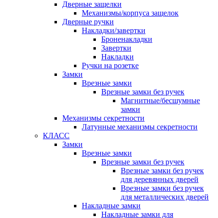
Дверные защелки
Механизмы/корпуса защелок
Дверные ручки
Накладки/завертки
Броненакладки
Завертки
Накладки
Ручки на розетке
Замки
Врезные замки
Врезные замки без ручек
Магнитные/бесшумные
замки
Механизмы секретности
Латунные механизмы секретности
КЛАСС
Замки
Врезные замки
Врезные замки без ручек
Врезные замки без ручек
для деревянных дверей
Врезные замки без ручек
для металлических дверей
Накладные замки
Накладные замки для