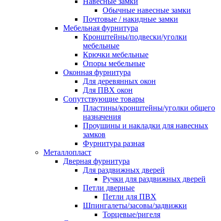
Навесные замки
Обычные навесные замки
Почтовые / накидные замки
Мебельная фурнитура
Кронштейны/подвески/уголки
мебельные
Крючки мебельные
Опоры мебельные
Оконная фурнитура
Для деревянных окон
Для ПВХ окон
Сопутствующие товары
Пластины/кронштейны/уголки общего
назначения
Проушины и накладки для навесных
замков
Фурнитура разная
Металлопласт
Дверная фурнитура
Для раздвижных дверей
Ручки для раздвижных дверей
Петли дверные
Петли для ПВХ
Шпингалеты/засовы/задвижки
Торцевые/ригеля