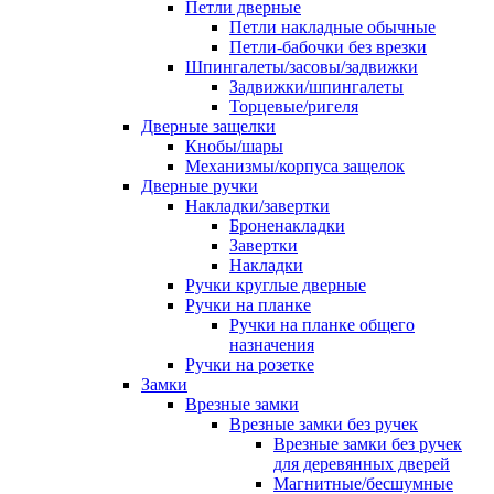
Петли дверные
Петли накладные обычные
Петли-бабочки без врезки
Шпингалеты/засовы/задвижки
Задвижки/шпингалеты
Торцевые/ригеля
Дверные защелки
Кнобы/шары
Механизмы/корпуса защелок
Дверные ручки
Накладки/завертки
Броненакладки
Завертки
Накладки
Ручки круглые дверные
Ручки на планке
Ручки на планке общего
назначения
Ручки на розетке
Замки
Врезные замки
Врезные замки без ручек
Врезные замки без ручек
для деревянных дверей
Магнитные/бесшумные