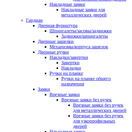
Накладные замки
Накладные замки для
металлических дверей
Гардиан
Дверная фурнитура
Шпингалеты/засовы/задвижки
Задвижки/шпингалеты
Дверные защелки
Механизмы/корпуса защелок
Дверные ручки
Накладки/завертки
Завертки
Накладки
Ручки на планке
Ручки на планке общего
назначения
Замки
Врезные замки
Врезные замки без ручек
Врезные замки без ручек
для металлических дверей
Врезные замки без ручек
для узкопрофильных
дверей
Накладные замки