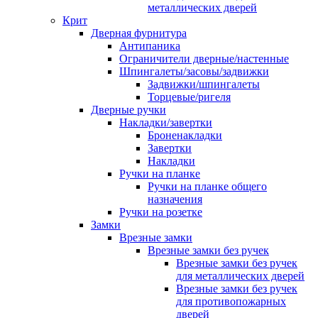
металлических дверей
Крит
Дверная фурнитура
Антипаника
Ограничители дверные/настенные
Шпингалеты/засовы/задвижки
Задвижки/шпингалеты
Торцевые/ригеля
Дверные ручки
Накладки/завертки
Броненакладки
Завертки
Накладки
Ручки на планке
Ручки на планке общего
назначения
Ручки на розетке
Замки
Врезные замки
Врезные замки без ручек
Врезные замки без ручек
для металлических дверей
Врезные замки без ручек
для противопожарных
дверей