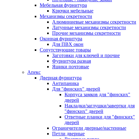
Мебельная фурнитура
Крючки мебельные
Механизмы секретности
Алюминиевые механизмы секретности
Латунные механизмы секретности
Прочие механизмы секретности
Оконная фурнитура
Для ПВХ окон
Сопутствующие товары
Заготовки для ключей и прочие
Фурнитура разная
Ящики почтовые
Апекс
Дверная фурнитура
Антипаника
Для "финских" дверей
Корпуса замков для "финских"
дверей
Накладки/заглушки/завертки для
"финских" дверей
Ответные планки для "финских"
дверей
Ограничители дверные/настенные
Петли дверные