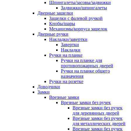
Шпингалеты/засовы/задвижки
Задвижки/шпингалеты
Дверные защелки
Защелки с фалевой ручкой
Кнобы/шары
Механизмы/корпуса защелок
Дверные ручки
Накладки/завертки
Завертки
Накладки
Ручки на планке
Ручки на планке для
противопожарных дверей
Ручки на планке общего
назначения
Ручки на розетке
Доводчики
Замки
Врезные замки
Врезные замки без ручек
Врезные замки без ручек
для деревянных дверей
Врезные замки без ручек
для металлических дверей
Врезные замки без ручек