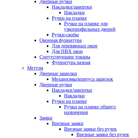
Дверные ручки
Накладки/завертки
Накладки
Ручки на планке
Ручки на планке для
узкопрофильных дверей
Ручки-скобы
Оконная фурнитура
Для деревянных окон
Для ПВХ окон
Сопутствующие товары
Фурнитура разная
Меттэм
Дверные защелки
Механизмы/корпуса защелок
Дверные ручки
Накладки/завертки
Накладки
Ручки на планке
Ручки на планке общего
назначения
Замки
Врезные замки
Врезные замки без ручек
Врезные замки без ручек