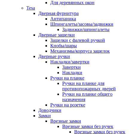
Для деревянных окон
Tesa
Дверная фурнитура
Антипаника
Шпингалеты/засовы/задвижки
Задвижки/шпингалеты
Дверные защелки
Защелки с фалевой ручкой
Кнобы/шары
Механизмы/корпуса защелок
Дверные ручки
Накладки/завертки
Завертки
Накладки
Ручки на планке
Ручки на планке для
противопожарных дверей
Ручки на планке общего
назначения
Ручки на розетке
Доводчики
Замки
Врезные замки
Врезные замки без ручек
Врезные замки без ручек