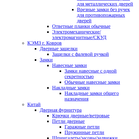
для металлических дверей
Врезные замки без ручек
для противопожарных
дверей
Ответные планки обычные
Электромеханические/
электромагнитные/СКУД
КЭМЗ г. Ковров
Дверные защелки
Защелки с фалевой ручкой
Замки
Навесные замки
Замки навесные с одной
секретностью
Обычные навесные замки
Накладные замки
Накладные замки общего
назначения
Китай
Дверная фурнитура
Крючки дверные/ветровые
Петли дверные
Гаражные петли
Пружинные петли
Шпингалеты/засовы/задвижки