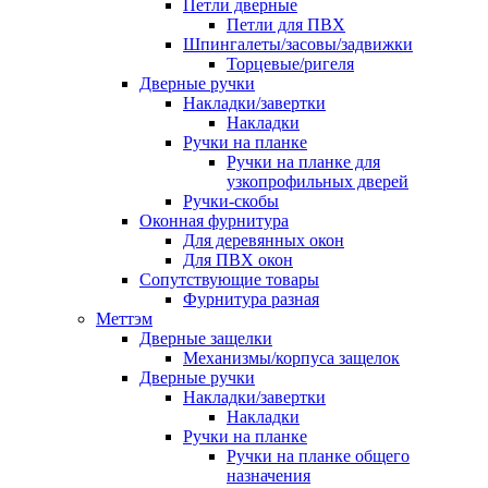
Петли дверные
Петли для ПВХ
Шпингалеты/засовы/задвижки
Торцевые/ригеля
Дверные ручки
Накладки/завертки
Накладки
Ручки на планке
Ручки на планке для
узкопрофильных дверей
Ручки-скобы
Оконная фурнитура
Для деревянных окон
Для ПВХ окон
Сопутствующие товары
Фурнитура разная
Меттэм
Дверные защелки
Механизмы/корпуса защелок
Дверные ручки
Накладки/завертки
Накладки
Ручки на планке
Ручки на планке общего
назначения