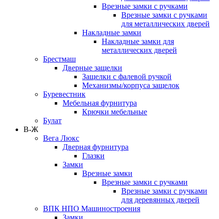
Врезные замки с ручками
Врезные замки с ручками
для металлических дверей
Накладные замки
Накладные замки для
металлических дверей
Брестмаш
Дверные защелки
Защелки с фалевой ручкой
Механизмы/корпуса защелок
Буревестник
Мебельная фурнитура
Крючки мебельные
Булат
В-Ж
Вега Люкс
Дверная фурнитура
Глазки
Замки
Врезные замки
Врезные замки с ручками
Врезные замки с ручками
для деревянных дверей
ВПК НПО Машиностроения
Замки