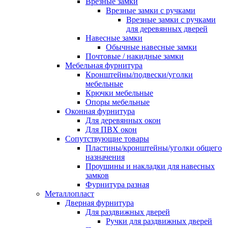
Врезные замки
Врезные замки с ручками
Врезные замки с ручками
для деревянных дверей
Навесные замки
Обычные навесные замки
Почтовые / накидные замки
Мебельная фурнитура
Кронштейны/подвески/уголки
мебельные
Крючки мебельные
Опоры мебельные
Оконная фурнитура
Для деревянных окон
Для ПВХ окон
Сопутствующие товары
Пластины/кронштейны/уголки общего
назначения
Проушины и накладки для навесных
замков
Фурнитура разная
Металлопласт
Дверная фурнитура
Для раздвижных дверей
Ручки для раздвижных дверей