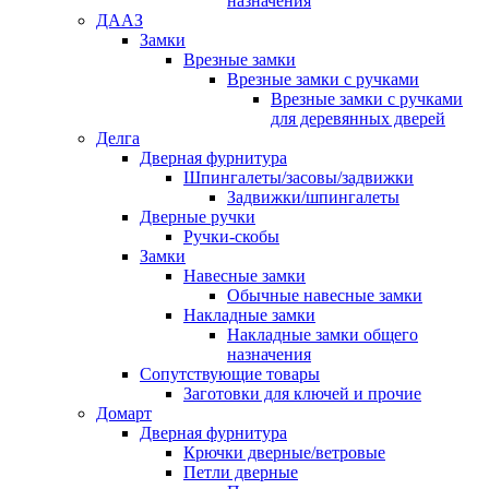
назначения
ДААЗ
Замки
Врезные замки
Врезные замки с ручками
Врезные замки с ручками
для деревянных дверей
Делга
Дверная фурнитура
Шпингалеты/засовы/задвижки
Задвижки/шпингалеты
Дверные ручки
Ручки-скобы
Замки
Навесные замки
Обычные навесные замки
Накладные замки
Накладные замки общего
назначения
Сопутствующие товары
Заготовки для ключей и прочие
Домарт
Дверная фурнитура
Крючки дверные/ветровые
Петли дверные