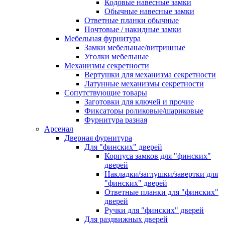
Кодовые навесные замки
Обычные навесные замки
Ответные планки обычные
Почтовые / накидные замки
Мебельная фурнитура
Замки мебельные/витринные
Уголки мебельные
Механизмы секретности
Вертушки для механизма секретности
Латунные механизмы секретности
Сопутствующие товары
Заготовки для ключей и прочие
Фиксаторы роликовые/шариковые
Фурнитура разная
Арсенал
Дверная фурнитура
Для "финских" дверей
Корпуса замков для "финских"
дверей
Накладки/заглушки/завертки для
"финских" дверей
Ответные планки для "финских"
дверей
Ручки для "финских" дверей
Для раздвижных дверей