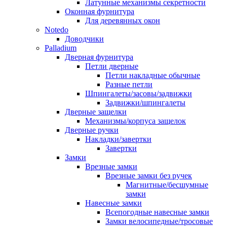
Латунные механизмы секретности
Оконная фурнитура
Для деревянных окон
Notedo
Доводчики
Palladium
Дверная фурнитура
Петли дверные
Петли накладные обычные
Разные петли
Шпингалеты/засовы/задвижки
Задвижки/шпингалеты
Дверные защелки
Механизмы/корпуса защелок
Дверные ручки
Накладки/завертки
Завертки
Замки
Врезные замки
Врезные замки без ручек
Магнитные/бесшумные
замки
Навесные замки
Всепогодные навесные замки
Замки велосипедные/тросовые