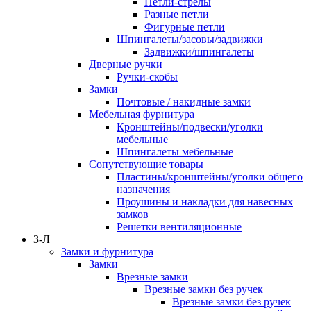
Петли-стрелы
Разные петли
Фигурные петли
Шпингалеты/засовы/задвижки
Задвижки/шпингалеты
Дверные ручки
Ручки-скобы
Замки
Почтовые / накидные замки
Мебельная фурнитура
Кронштейны/подвески/уголки
мебельные
Шпингалеты мебельные
Сопутствующие товары
Пластины/кронштейны/уголки общего
назначения
Проушины и накладки для навесных
замков
Решетки вентиляционные
З-Л
Замки и фурнитура
Замки
Врезные замки
Врезные замки без ручек
Врезные замки без ручек