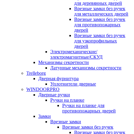
для деревянных дверей
Врезные замки без ручек
для металлических дверей
Врезные замки без ручек
для противопожарных
дверей
Врезные замки без ручек
для узкопрофильных
дверей
Электромеханические/
электромагнитные/СКУД
Механизмы секретности
Латунные механизмы секретности
Trelleborg
Дверная фурнитура
Уплотнители дверные
WINDOORPRO
Дверные ручки
Ручки на планке
Ручки на планке для
противопожарных дверей
Замки
Врезные замки
Врезные замки без ручек
Врезные замки без ручек