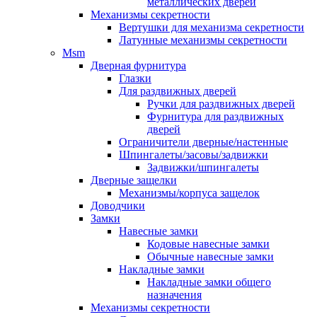
металлических дверей
Механизмы секретности
Вертушки для механизма секретности
Латунные механизмы секретности
Msm
Дверная фурнитура
Глазки
Для раздвижных дверей
Ручки для раздвижных дверей
Фурнитура для раздвижных
дверей
Ограничители дверные/настенные
Шпингалеты/засовы/задвижки
Задвижки/шпингалеты
Дверные защелки
Механизмы/корпуса защелок
Доводчики
Замки
Навесные замки
Кодовые навесные замки
Обычные навесные замки
Накладные замки
Накладные замки общего
назначения
Механизмы секретности