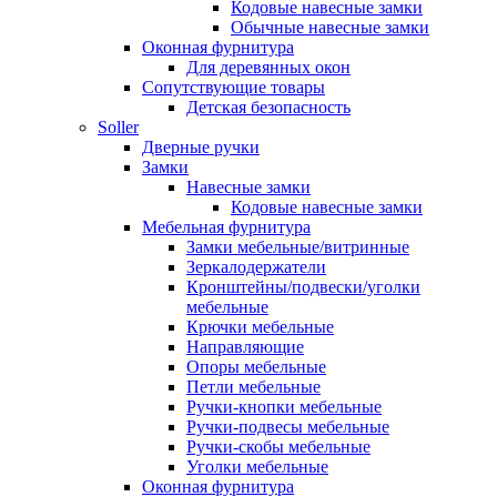
Кодовые навесные замки
Обычные навесные замки
Оконная фурнитура
Для деревянных окон
Сопутствующие товары
Детская безопасность
Soller
Дверные ручки
Замки
Навесные замки
Кодовые навесные замки
Мебельная фурнитура
Замки мебельные/витринные
Зеркалодержатели
Кронштейны/подвески/уголки
мебельные
Крючки мебельные
Направляющие
Опоры мебельные
Петли мебельные
Ручки-кнопки мебельные
Ручки-подвесы мебельные
Ручки-скобы мебельные
Уголки мебельные
Оконная фурнитура