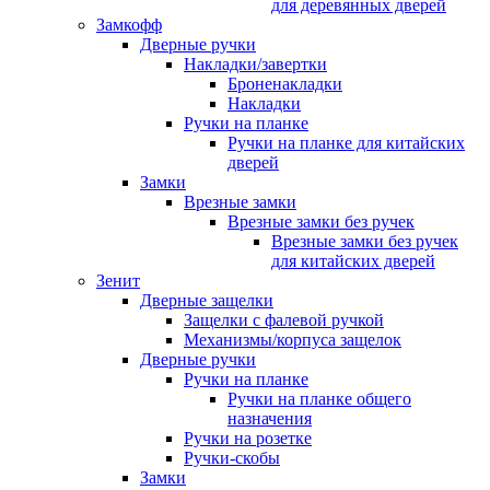
для деревянных дверей
Замкофф
Дверные ручки
Накладки/завертки
Броненакладки
Накладки
Ручки на планке
Ручки на планке для китайских
дверей
Замки
Врезные замки
Врезные замки без ручек
Врезные замки без ручек
для китайских дверей
Зенит
Дверные защелки
Защелки с фалевой ручкой
Механизмы/корпуса защелок
Дверные ручки
Ручки на планке
Ручки на планке общего
назначения
Ручки на розетке
Ручки-скобы
Замки