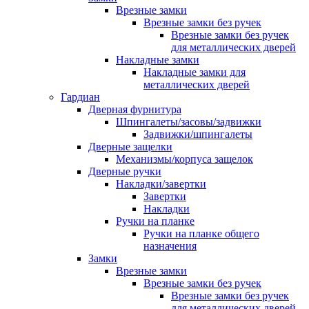
Врезные замки
Врезные замки без ручек
Врезные замки без ручек
для металлических дверей
Накладные замки
Накладные замки для
металлических дверей
Гардиан
Дверная фурнитура
Шпингалеты/засовы/задвижки
Задвижки/шпингалеты
Дверные защелки
Механизмы/корпуса защелок
Дверные ручки
Накладки/завертки
Завертки
Накладки
Ручки на планке
Ручки на планке общего
назначения
Замки
Врезные замки
Врезные замки без ручек
Врезные замки без ручек
для металлических дверей