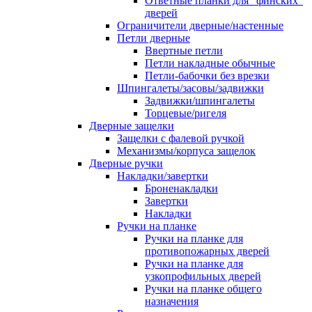
Ответные планки для "финских"
дверей
Ограничители дверные/настенные
Петли дверные
Ввертные петли
Петли накладные обычные
Петли-бабочки без врезки
Шпингалеты/засовы/задвижки
Задвижки/шпингалеты
Торцевые/ригеля
Дверные защелки
Защелки с фалевой ручкой
Механизмы/корпуса защелок
Дверные ручки
Накладки/завертки
Броненакладки
Завертки
Накладки
Ручки на планке
Ручки на планке для
противопожарных дверей
Ручки на планке для
узкопрофильных дверей
Ручки на планке общего
назначения