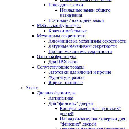
Накладные замки
Накладные замки общего
назначения
Почтовые / накидные замки
Мебельная фурнитура
Крючки мебельные
Механизмы секретности
Алюминиевые механизмы секретности
Латунные механизмы секретности
Прочие механизмы секретности
Оконная фурнитура
Для ПВХ окон
Сопутствующие товары
Заготовки для ключей и прочие
Фурнитура разная
Ящики почтовые
Апекс
Дверная фурнитура
Антипаника
Для "финских" дверей
Корпуса замков для "финских"
дверей
Накладки/заглушки/завертки для
"финских" дверей