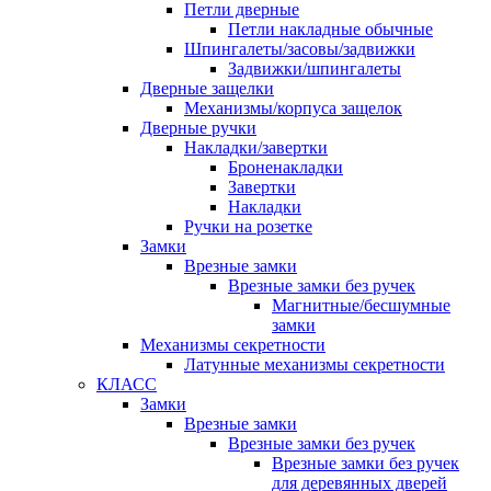
Петли дверные
Петли накладные обычные
Шпингалеты/засовы/задвижки
Задвижки/шпингалеты
Дверные защелки
Механизмы/корпуса защелок
Дверные ручки
Накладки/завертки
Броненакладки
Завертки
Накладки
Ручки на розетке
Замки
Врезные замки
Врезные замки без ручек
Магнитные/бесшумные
замки
Механизмы секретности
Латунные механизмы секретности
КЛАСС
Замки
Врезные замки
Врезные замки без ручек
Врезные замки без ручек
для деревянных дверей