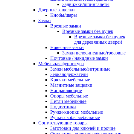
Задвижки/шпингалеты
Дверные защелки
Кнобы/шары
Замки
Врезные замки
Врезные замки без ручек
Врезные замки без ручек
для деревянных дверей
Навесные замки
Замки велосипедные/тросовые
Почтовые / накидные замки
Мебельная фурнитура
Замки мебельные/витринные
Зеркалодержатели
Крючки мебельные
Магнитные защелки
Направляющие
Опоры мебельные
Петли мебельные
Подпятники
Ручки-кнопки мебельные
Ручки-скобы мебельные
Сопутствующие товары
Заготовки для ключей и прочие
Фиксаторы роликовые/шариковые