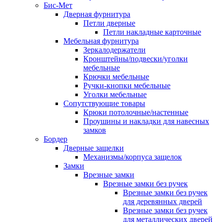
Бис-Мет
Дверная фурнитура
Петли дверные
Петли накладные карточные
Мебельная фурнитура
Зеркалодержатели
Кронштейны/подвески/уголки
мебельные
Крючки мебельные
Ручки-кнопки мебельные
Уголки мебельные
Сопутствующие товары
Крюки потолочные/настенные
Проушины и накладки для навесных
замков
Бордер
Дверные защелки
Механизмы/корпуса защелок
Замки
Врезные замки
Врезные замки без ручек
Врезные замки без ручек
для деревянных дверей
Врезные замки без ручек
для металлических дверей