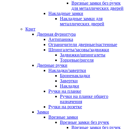
Врезные замки без ручек
для металлических дверей
Накладные замки
Накладные замки для
металлических дверей
Крит
Дверная фурнитура
Антипаника
Ограничители дверные/настенные
Шпингалеты/засовы/задвижки
Задвижки/шпингалеты
Торцевые/ригеля
Дверные ручки
Накладки/завертки
Броненакладки
Завертки
Накладки
Ручки на планке
Ручки на планке общего
назначения
Ручки на розетке
Замки
Врезные замки
Врезные замки без ручек
Врезные замки без ручек