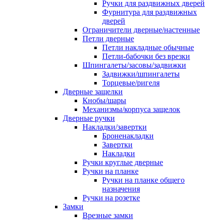
Ручки для раздвижных дверей
Фурнитура для раздвижных
дверей
Ограничители дверные/настенные
Петли дверные
Петли накладные обычные
Петли-бабочки без врезки
Шпингалеты/засовы/задвижки
Задвижки/шпингалеты
Торцевые/ригеля
Дверные защелки
Кнобы/шары
Механизмы/корпуса защелок
Дверные ручки
Накладки/завертки
Броненакладки
Завертки
Накладки
Ручки круглые дверные
Ручки на планке
Ручки на планке общего
назначения
Ручки на розетке
Замки
Врезные замки