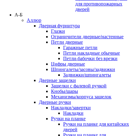
для противопожарных
дверей
А-Б
Аллюр
Дверная фурнитура
Глазки
Ограничители дверные/настенные
Петли дверные
Гаражные петли
Петли накладные обычные
Петли-бабочки без врезки
Цифры дверные
Шпингалеты/засовы/задвижки
Задвижки/шпингалеты
Дверные защелки
Защелки с фалевой ручкой
Кнобы/шары
Механизмы/корпуса защелок
Дверные ручки
Накладки/завертки
Накладки
Ручки на планке
Ручки на планке для китайских
дверей
Ручки на планке для