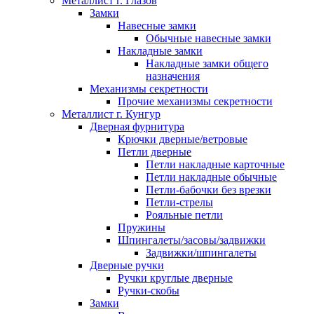
Металлист г. Глазов
Замки
Навесные замки
Обычные навесные замки
Накладные замки
Накладные замки общего
назначения
Механизмы секретности
Прочие механизмы секретности
Металлист г. Кунгур
Дверная фурнитура
Крючки дверные/ветровые
Петли дверные
Петли накладные карточные
Петли накладные обычные
Петли-бабочки без врезки
Петли-стрелы
Рояльные петли
Пружины
Шпингалеты/засовы/задвижки
Задвижки/шпингалеты
Дверные ручки
Ручки круглые дверные
Ручки-скобы
Замки