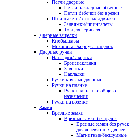
Петли дверные
Петли накладные обычные
Петли-бабочки без врезки
Шпингалеты/засовы/задвижки
Задвижки/шпингалеты
Торцевые/ригеля
Дверные защелки
Кнобы/шары
Механизмы/корпуса защелок
Дверные ручки
Накладки/завертки
Броненакладки
Завертки
Накладки
Ручки круглые дверные
Ручки на планке
Ручки на планке общего
назначения
Ручки на розетке
Замки
Врезные замки
Врезные замки без ручек
Врезные замки без ручек
для деревянных дверей
Магнитные/бесшумные