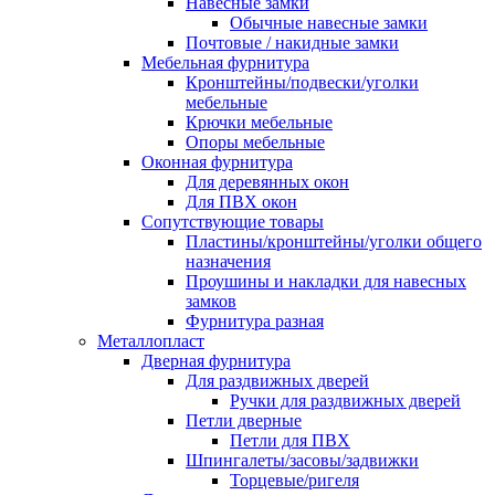
Навесные замки
Обычные навесные замки
Почтовые / накидные замки
Мебельная фурнитура
Кронштейны/подвески/уголки
мебельные
Крючки мебельные
Опоры мебельные
Оконная фурнитура
Для деревянных окон
Для ПВХ окон
Сопутствующие товары
Пластины/кронштейны/уголки общего
назначения
Проушины и накладки для навесных
замков
Фурнитура разная
Металлопласт
Дверная фурнитура
Для раздвижных дверей
Ручки для раздвижных дверей
Петли дверные
Петли для ПВХ
Шпингалеты/засовы/задвижки
Торцевые/ригеля