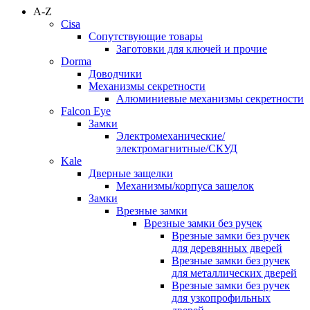
A-Z
Cisa
Сопутствующие товары
Заготовки для ключей и прочие
Dorma
Доводчики
Механизмы секретности
Алюминиевые механизмы секретности
Falcon Eye
Замки
Электромеханические/
электромагнитные/СКУД
Kale
Дверные защелки
Механизмы/корпуса защелок
Замки
Врезные замки
Врезные замки без ручек
Врезные замки без ручек
для деревянных дверей
Врезные замки без ручек
для металлических дверей
Врезные замки без ручек
для узкопрофильных