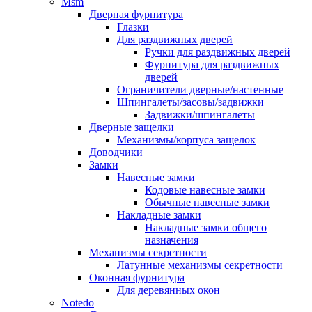
Msm
Дверная фурнитура
Глазки
Для раздвижных дверей
Ручки для раздвижных дверей
Фурнитура для раздвижных
дверей
Ограничители дверные/настенные
Шпингалеты/засовы/задвижки
Задвижки/шпингалеты
Дверные защелки
Механизмы/корпуса защелок
Доводчики
Замки
Навесные замки
Кодовые навесные замки
Обычные навесные замки
Накладные замки
Накладные замки общего
назначения
Механизмы секретности
Латунные механизмы секретности
Оконная фурнитура
Для деревянных окон
Notedo