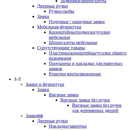
Задвижки/шпингалеты
Дверные ручки
Ручки-скобы
Замки
Почтовые / накидные замки
Мебельная фурнитура
Кронштейны/подвески/уголки
мебельные
Шпингалеты мебельные
Сопутствующие товары
Пластины/кронштейны/уголки общего
назначения
Проушины и накладки для навесных
замков
Решетки вентиляционные
З-Л
Замки и фурнитура
Замки
Врезные замки
Врезные замки без ручек
Врезные замки без ручек
для деревянных дверей
Замкофф
Дверные ручки
Накладки/завертки