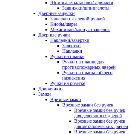
Шпингалеты/засовы/задвижки
Задвижки/шпингалеты
Дверные защелки
Защелки с фалевой ручкой
Кнобы/шары
Механизмы/корпуса защелок
Дверные ручки
Накладки/завертки
Завертки
Накладки
Ручки на планке
Ручки на планке для
противопожарных дверей
Ручки на планке общего
назначения
Ручки на розетке
Доводчики
Замки
Врезные замки
Врезные замки без ручек
Врезные замки без ручек
для деревянных дверей
Врезные замки без ручек
для металлических дверей
Врезные замки без ручек