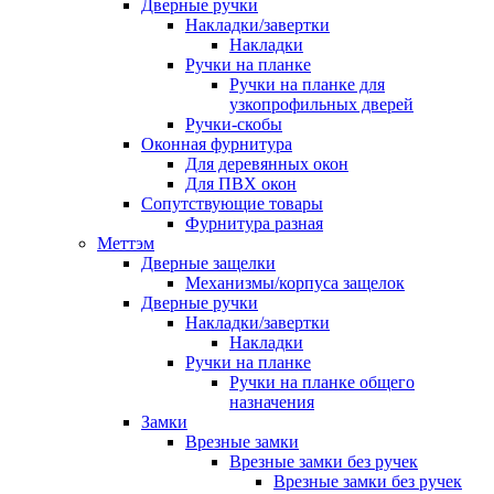
Дверные ручки
Накладки/завертки
Накладки
Ручки на планке
Ручки на планке для
узкопрофильных дверей
Ручки-скобы
Оконная фурнитура
Для деревянных окон
Для ПВХ окон
Сопутствующие товары
Фурнитура разная
Меттэм
Дверные защелки
Механизмы/корпуса защелок
Дверные ручки
Накладки/завертки
Накладки
Ручки на планке
Ручки на планке общего
назначения
Замки
Врезные замки
Врезные замки без ручек
Врезные замки без ручек