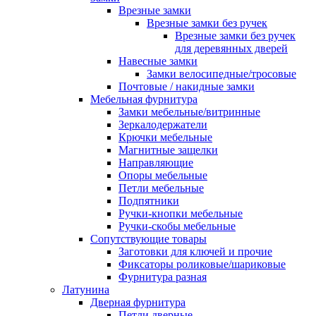
Врезные замки
Врезные замки без ручек
Врезные замки без ручек
для деревянных дверей
Навесные замки
Замки велосипедные/тросовые
Почтовые / накидные замки
Мебельная фурнитура
Замки мебельные/витринные
Зеркалодержатели
Крючки мебельные
Магнитные защелки
Направляющие
Опоры мебельные
Петли мебельные
Подпятники
Ручки-кнопки мебельные
Ручки-скобы мебельные
Сопутствующие товары
Заготовки для ключей и прочие
Фиксаторы роликовые/шариковые
Фурнитура разная
Латунина
Дверная фурнитура
Петли дверные