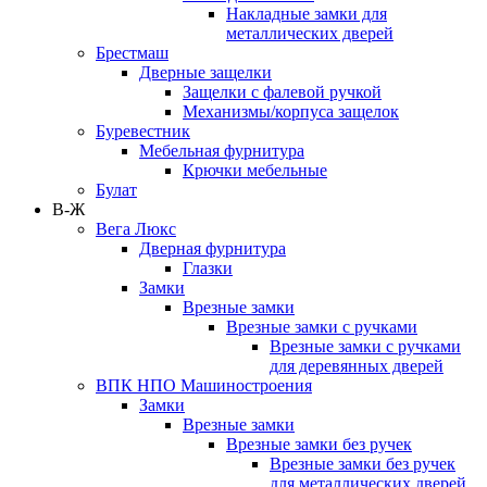
Накладные замки для
металлических дверей
Брестмаш
Дверные защелки
Защелки с фалевой ручкой
Механизмы/корпуса защелок
Буревестник
Мебельная фурнитура
Крючки мебельные
Булат
В-Ж
Вега Люкс
Дверная фурнитура
Глазки
Замки
Врезные замки
Врезные замки с ручками
Врезные замки с ручками
для деревянных дверей
ВПК НПО Машиностроения
Замки
Врезные замки
Врезные замки без ручек
Врезные замки без ручек
для металлических дверей