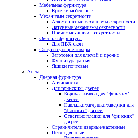
Мебельная фурнитура
Крючки мебельные
Механизмы секретности
Алюминиевые механизмы секретности
Латунные механизмы секретности
Прочие механизмы секретности
Оконная фурнитура
Для ПВХ окон
Сопутствующие товары
Заготовки для ключей и прочие
Фурнитура разная
Ящики почтовые
Апекс
Дверная фурнитура
Антипаника
Для "финских" дверей
Корпуса замков для "финских"
дверей
Накладки/заглушки/завертки для
"финских" дверей
Ответные планки для "финских"
дверей
Ограничители дверные/настенные
Петли дверные