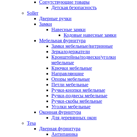
Сопутствующие товары
Детская безопасность
Soller
Дверные ручки
Замки
Навесные замки
Кодовые навесные замки
Мебельная фурнитура
Замки мебельные/витринные
Зеркалодержатели
Кронштейны/подвески/уголки
мебельные
Крючки мебельные
Направляющие
Опоры мебельные
Петли мебельные
Ручки-кнопки мебельные
Ручки-подвесы мебельные
Ручки-скобы мебельные
Уголки мебельные
Оконная фурнитура
Для деревянных окон
Tesa
Дверная фурнитура
Антипаника