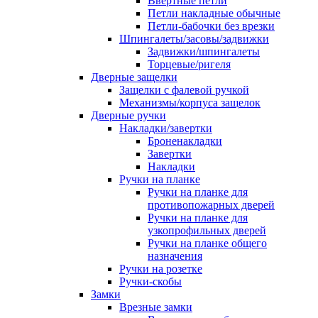
Ввертные петли
Петли накладные обычные
Петли-бабочки без врезки
Шпингалеты/засовы/задвижки
Задвижки/шпингалеты
Торцевые/ригеля
Дверные защелки
Защелки с фалевой ручкой
Механизмы/корпуса защелок
Дверные ручки
Накладки/завертки
Броненакладки
Завертки
Накладки
Ручки на планке
Ручки на планке для
противопожарных дверей
Ручки на планке для
узкопрофильных дверей
Ручки на планке общего
назначения
Ручки на розетке
Ручки-скобы
Замки
Врезные замки