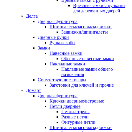
Врезные замки с ручками
Врезные замки с ручками
для деревянных дверей
Делга
Дверная фурнитура
Шпингалеты/засовы/задвижки
Задвижки/шпингалеты
Дверные ручки
Ручки-скобы
Замки
Навесные замки
Обычные навесные замки
Накладные замки
Накладные замки общего
назначения
Сопутствующие товары
Заготовки для ключей и прочие
Домарт
Дверная фурнитура
Крючки дверные/ветровые
Петли дверные
Петли-стрелы
Разные петли
Фигурные петли
Шпингалеты/засовы/задвижки