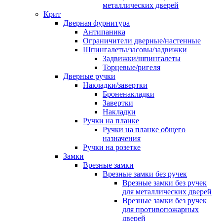
металлических дверей
Крит
Дверная фурнитура
Антипаника
Ограничители дверные/настенные
Шпингалеты/засовы/задвижки
Задвижки/шпингалеты
Торцевые/ригеля
Дверные ручки
Накладки/завертки
Броненакладки
Завертки
Накладки
Ручки на планке
Ручки на планке общего
назначения
Ручки на розетке
Замки
Врезные замки
Врезные замки без ручек
Врезные замки без ручек
для металлических дверей
Врезные замки без ручек
для противопожарных
дверей