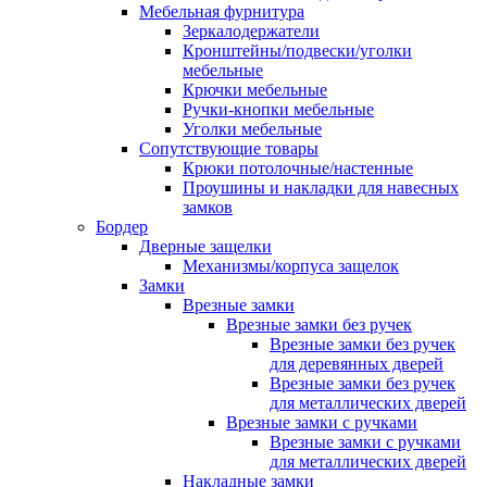
Мебельная фурнитура
Зеркалодержатели
Кронштейны/подвески/уголки
мебельные
Крючки мебельные
Ручки-кнопки мебельные
Уголки мебельные
Сопутствующие товары
Крюки потолочные/настенные
Проушины и накладки для навесных
замков
Бордер
Дверные защелки
Механизмы/корпуса защелок
Замки
Врезные замки
Врезные замки без ручек
Врезные замки без ручек
для деревянных дверей
Врезные замки без ручек
для металлических дверей
Врезные замки с ручками
Врезные замки с ручками
для металлических дверей
Накладные замки