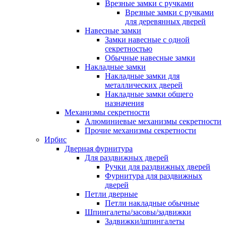
Врезные замки с ручками
Врезные замки с ручками
для деревянных дверей
Навесные замки
Замки навесные с одной
секретностью
Обычные навесные замки
Накладные замки
Накладные замки для
металлических дверей
Накладные замки общего
назначения
Механизмы секретности
Алюминиевые механизмы секретности
Прочие механизмы секретности
Ирбис
Дверная фурнитура
Для раздвижных дверей
Ручки для раздвижных дверей
Фурнитура для раздвижных
дверей
Петли дверные
Петли накладные обычные
Шпингалеты/засовы/задвижки
Задвижки/шпингалеты