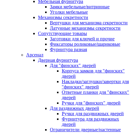
Мебельная фурнитура
Замки мебельные/витринные
Уголки мебельные
Механизмы секретности
Вертушки для механизма секретности
Латунные механизмы секретности
Сопутствующие товары
Заготовки для ключей и прочие
Фиксаторы роликовые/шариковые
Фурнитура разная
Арсенал
Дверная фурнитура
Для "финских" дверей
Корпуса замков для "финских"
дверей
Накладки/заглушки/завертки для
"финских" дверей
Ответные планки для "финских"
дверей
Ручки для "финских" дверей
Для раздвижных дверей
Ручки для раздвижных дверей
Фурнитура для раздвижных
дверей
Ограничители дверные/настенные