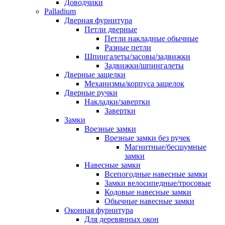
Доводчики
Palladium
Дверная фурнитура
Петли дверные
Петли накладные обычные
Разные петли
Шпингалеты/засовы/задвижки
Задвижки/шпингалеты
Дверные защелки
Механизмы/корпуса защелок
Дверные ручки
Накладки/завертки
Завертки
Замки
Врезные замки
Врезные замки без ручек
Магнитные/бесшумные
замки
Навесные замки
Всепогодные навесные замки
Замки велосипедные/тросовые
Кодовые навесные замки
Обычные навесные замки
Оконная фурнитура
Для деревянных окон