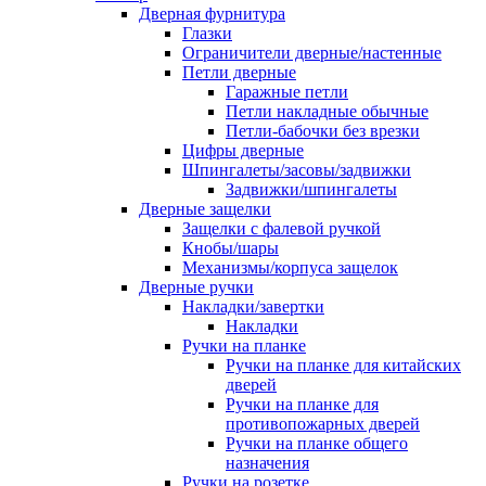
Дверная фурнитура
Глазки
Ограничители дверные/настенные
Петли дверные
Гаражные петли
Петли накладные обычные
Петли-бабочки без врезки
Цифры дверные
Шпингалеты/засовы/задвижки
Задвижки/шпингалеты
Дверные защелки
Защелки с фалевой ручкой
Кнобы/шары
Механизмы/корпуса защелок
Дверные ручки
Накладки/завертки
Накладки
Ручки на планке
Ручки на планке для китайских
дверей
Ручки на планке для
противопожарных дверей
Ручки на планке общего
назначения
Ручки на розетке