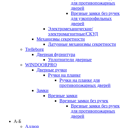
для противопожарных
дверей
Врезные замки без ручек
для узкопрофильных
дверей
Электромеханические/
электромагнитные/СКУД
Механизмы секретности
Латунные механизмы секретности
Trelleborg
Дверная фурнитура
Уплотнители дверные
WINDOORPRO
Дверные ручки
Ручки на планке
Ручки на планке для
противопожарных дверей
Замки
Врезные замки
Врезные замки без ручек
Врезные замки без ручек
для противопожарных
дверей
А-Б
Аллюр