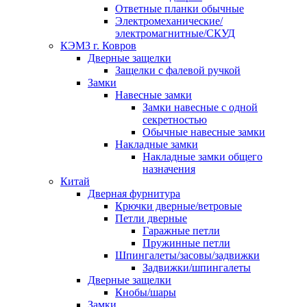
Ответные планки обычные
Электромеханические/
электромагнитные/СКУД
КЭМЗ г. Ковров
Дверные защелки
Защелки с фалевой ручкой
Замки
Навесные замки
Замки навесные с одной
секретностью
Обычные навесные замки
Накладные замки
Накладные замки общего
назначения
Китай
Дверная фурнитура
Крючки дверные/ветровые
Петли дверные
Гаражные петли
Пружинные петли
Шпингалеты/засовы/задвижки
Задвижки/шпингалеты
Дверные защелки
Кнобы/шары
Замки