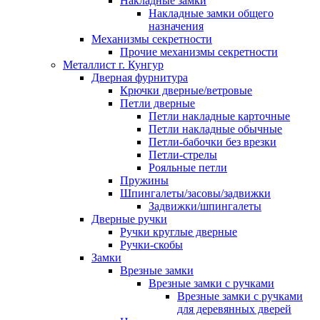
Накладные замки
Накладные замки общего
назначения
Механизмы секретности
Прочие механизмы секретности
Металлист г. Кунгур
Дверная фурнитура
Крючки дверные/ветровые
Петли дверные
Петли накладные карточные
Петли накладные обычные
Петли-бабочки без врезки
Петли-стрелы
Рояльные петли
Пружины
Шпингалеты/засовы/задвижки
Задвижки/шпингалеты
Дверные ручки
Ручки круглые дверные
Ручки-скобы
Замки
Врезные замки
Врезные замки с ручками
Врезные замки с ручками
для деревянных дверей