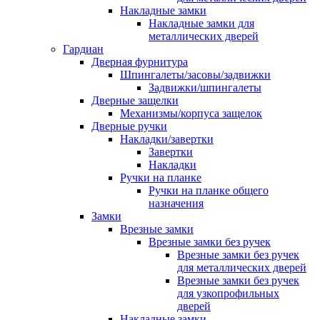
Накладные замки
Накладные замки для
металлических дверей
Гардиан
Дверная фурнитура
Шпингалеты/засовы/задвижки
Задвижки/шпингалеты
Дверные защелки
Механизмы/корпуса защелок
Дверные ручки
Накладки/завертки
Завертки
Накладки
Ручки на планке
Ручки на планке общего
назначения
Замки
Врезные замки
Врезные замки без ручек
Врезные замки без ручек
для металлических дверей
Врезные замки без ручек
для узкопрофильных
дверей
Накладные замки