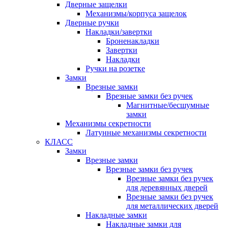
Дверные защелки
Механизмы/корпуса защелок
Дверные ручки
Накладки/завертки
Броненакладки
Завертки
Накладки
Ручки на розетке
Замки
Врезные замки
Врезные замки без ручек
Магнитные/бесшумные
замки
Механизмы секретности
Латунные механизмы секретности
КЛАСС
Замки
Врезные замки
Врезные замки без ручек
Врезные замки без ручек
для деревянных дверей
Врезные замки без ручек
для металлических дверей
Накладные замки
Накладные замки для