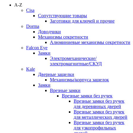
A-Z
Cisa
Сопутствующие товары
Заготовки для ключей и прочие
Dorma
Доводчики
Механизмы секретности
Алюминиевые механизмы секретности
Falcon Eye
Замки
Электромеханические/
электромагнитные/СКУД
Kale
Дверные защелки
Механизмы/корпуса защелок
Замки
Врезные замки
Врезные замки без ручек
Врезные замки без ручек
для деревянных дверей
Врезные замки без ручек
для металлических дверей
Врезные замки без ручек
для узкопрофильных