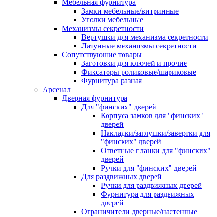
Мебельная фурнитура
Замки мебельные/витринные
Уголки мебельные
Механизмы секретности
Вертушки для механизма секретности
Латунные механизмы секретности
Сопутствующие товары
Заготовки для ключей и прочие
Фиксаторы роликовые/шариковые
Фурнитура разная
Арсенал
Дверная фурнитура
Для "финских" дверей
Корпуса замков для "финских"
дверей
Накладки/заглушки/завертки для
"финских" дверей
Ответные планки для "финских"
дверей
Ручки для "финских" дверей
Для раздвижных дверей
Ручки для раздвижных дверей
Фурнитура для раздвижных
дверей
Ограничители дверные/настенные