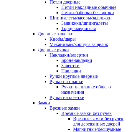
Петли дверные
Петли накладные обычные
Петли-бабочки без врезки
Шпингалеты/засовы/задвижки
Задвижки/шпингалеты
Торцевые/ригеля
Дверные защелки
Кнобы/шары
Механизмы/корпуса защелок
Дверные ручки
Накладки/завертки
Броненакладки
Завертки
Накладки
Ручки круглые дверные
Ручки на планке
Ручки на планке общего
назначения
Ручки на розетке
Замки
Врезные замки
Врезные замки без ручек
Врезные замки без ручек
для деревянных дверей
Магнитные/бесшумные