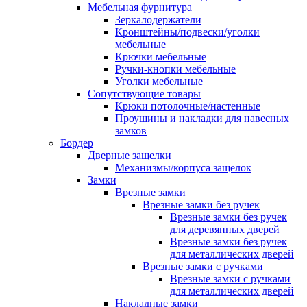
Мебельная фурнитура
Зеркалодержатели
Кронштейны/подвески/уголки
мебельные
Крючки мебельные
Ручки-кнопки мебельные
Уголки мебельные
Сопутствующие товары
Крюки потолочные/настенные
Проушины и накладки для навесных
замков
Бордер
Дверные защелки
Механизмы/корпуса защелок
Замки
Врезные замки
Врезные замки без ручек
Врезные замки без ручек
для деревянных дверей
Врезные замки без ручек
для металлических дверей
Врезные замки с ручками
Врезные замки с ручками
для металлических дверей
Накладные замки