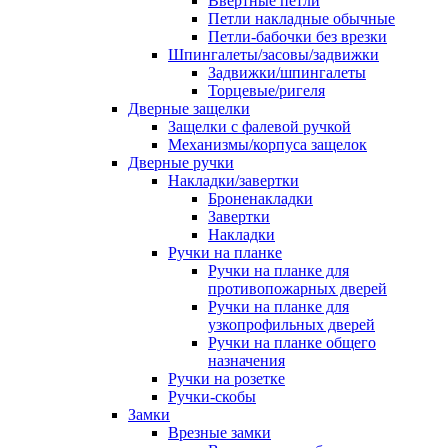
Ввертные петли
Петли накладные обычные
Петли-бабочки без врезки
Шпингалеты/засовы/задвижки
Задвижки/шпингалеты
Торцевые/ригеля
Дверные защелки
Защелки с фалевой ручкой
Механизмы/корпуса защелок
Дверные ручки
Накладки/завертки
Броненакладки
Завертки
Накладки
Ручки на планке
Ручки на планке для
противопожарных дверей
Ручки на планке для
узкопрофильных дверей
Ручки на планке общего
назначения
Ручки на розетке
Ручки-скобы
Замки
Врезные замки