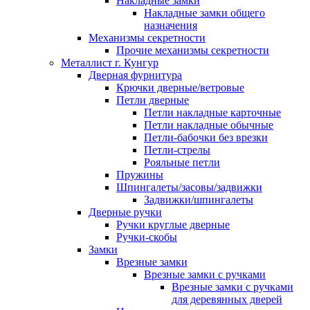
Накладные замки
Накладные замки общего
назначения
Механизмы секретности
Прочие механизмы секретности
Металлист г. Кунгур
Дверная фурнитура
Крючки дверные/ветровые
Петли дверные
Петли накладные карточные
Петли накладные обычные
Петли-бабочки без врезки
Петли-стрелы
Рояльные петли
Пружины
Шпингалеты/засовы/задвижки
Задвижки/шпингалеты
Дверные ручки
Ручки круглые дверные
Ручки-скобы
Замки
Врезные замки
Врезные замки с ручками
Врезные замки с ручками
для деревянных дверей