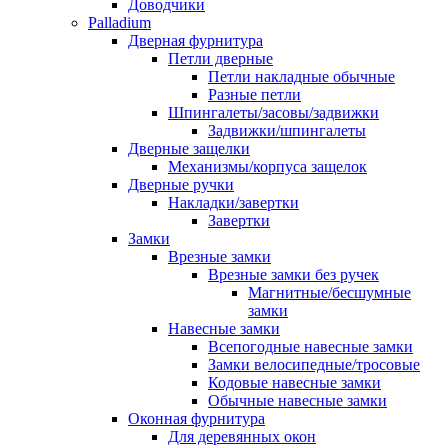
Доводчики
Palladium
Дверная фурнитура
Петли дверные
Петли накладные обычные
Разные петли
Шпингалеты/засовы/задвижки
Задвижки/шпингалеты
Дверные защелки
Механизмы/корпуса защелок
Дверные ручки
Накладки/завертки
Завертки
Замки
Врезные замки
Врезные замки без ручек
Магнитные/бесшумные
замки
Навесные замки
Всепогодные навесные замки
Замки велосипедные/тросовые
Кодовые навесные замки
Обычные навесные замки
Оконная фурнитура
Для деревянных окон