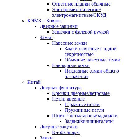
Ответные планки обычные
Электромеханические/
электромагнитные/СКУД
КЭМЗ г. Ковров
Дверные защелки
Защелки с фалевой ручкой
Замки
Навесные замки
Замки навесные с одной
секретностью
Обычные навесные замки
Накладные замки
Накладные замки общего
назначения
Китай
Дверная фурнитура
Крючки дверные/ветровые
Петли дверные
Гаражные петли
Пружинные петли
Шпингалеты/засовы/задвижки
Задвижки/шпингалеты
Дверные защелки
Кнобы/шары
Замки