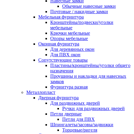
Навесные замки
Обычные навесные замки
Почтовые / накидные замки
Мебельная фурнитура
Кронштейны/подвески/уголки
мебельные
Крючки мебельные
Опоры мебельные
Оконная фурнитура
Для деревянных окон
Для ПВХ окон
Сопутствующие товары
Пластины/кронштейны/уголки общего
назначения
Проушины и накладки для навесных
замков
Фурнитура разная
Металлопласт
Дверная фурнитура
Для раздвижных дверей
Ручки для раздвижных дверей
Петли дверные
Петли для ПВХ
Шпингалеты/засовы/задвижки
Торцевые/ригеля