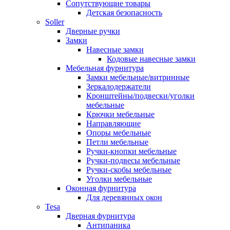
Сопутствующие товары
Детская безопасность
Soller
Дверные ручки
Замки
Навесные замки
Кодовые навесные замки
Мебельная фурнитура
Замки мебельные/витринные
Зеркалодержатели
Кронштейны/подвески/уголки
мебельные
Крючки мебельные
Направляющие
Опоры мебельные
Петли мебельные
Ручки-кнопки мебельные
Ручки-подвесы мебельные
Ручки-скобы мебельные
Уголки мебельные
Оконная фурнитура
Для деревянных окон
Tesa
Дверная фурнитура
Антипаника