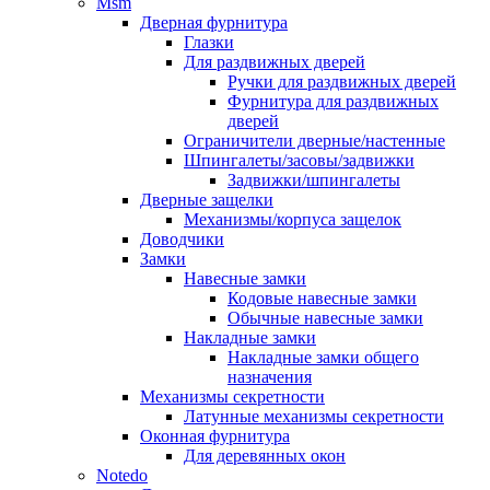
Msm
Дверная фурнитура
Глазки
Для раздвижных дверей
Ручки для раздвижных дверей
Фурнитура для раздвижных
дверей
Ограничители дверные/настенные
Шпингалеты/засовы/задвижки
Задвижки/шпингалеты
Дверные защелки
Механизмы/корпуса защелок
Доводчики
Замки
Навесные замки
Кодовые навесные замки
Обычные навесные замки
Накладные замки
Накладные замки общего
назначения
Механизмы секретности
Латунные механизмы секретности
Оконная фурнитура
Для деревянных окон
Notedo