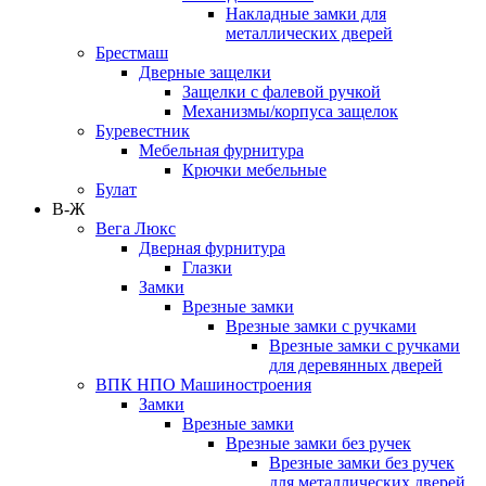
Накладные замки для
металлических дверей
Брестмаш
Дверные защелки
Защелки с фалевой ручкой
Механизмы/корпуса защелок
Буревестник
Мебельная фурнитура
Крючки мебельные
Булат
В-Ж
Вега Люкс
Дверная фурнитура
Глазки
Замки
Врезные замки
Врезные замки с ручками
Врезные замки с ручками
для деревянных дверей
ВПК НПО Машиностроения
Замки
Врезные замки
Врезные замки без ручек
Врезные замки без ручек
для металлических дверей