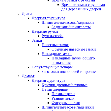
Врезные замки с ручками
Врезные замки с ручками
для деревянных дверей
Делга
Дверная фурнитура
Шпингалеты/засовы/задвижки
Задвижки/шпингалеты
Дверные ручки
Ручки-скобы
Замки
Навесные замки
Обычные навесные замки
Накладные замки
Накладные замки общего
назначения
Сопутствующие товары
Заготовки для ключей и прочие
Домарт
Дверная фурнитура
Крючки дверные/ветровые
Петли дверные
Петли-стрелы
Разные петли
Фигурные петли
Шпингалеты/засовы/задвижки