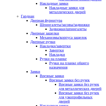
Накладные замки
Накладные замки для
металлических дверей
Гардиан
Дверная фурнитура
Шпингалеты/засовы/задвижки
Задвижки/шпингалеты
Дверные защелки
Механизмы/корпуса защелок
Дверные ручки
Накладки/завертки
Завертки
Накладки
Ручки на планке
Ручки на планке общего
назначения
Замки
Врезные замки
Врезные замки без ручек
Врезные замки без ручек
для металлических дверей
Врезные замки без ручек
для узкопрофильных
дверей
Накладные замки