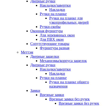
Дверные ручки
Накладки/завертки
Накладки
Ручки на планке
Ручки на планке для
узкопрофильных дверей
Ручки-скобы
Оконная фурнитура
Для деревянных окон
Для ПВХ окон
Сопутствующие товары
Фурнитура разная
Меттэм
Дверные защелки
Механизмы/корпуса защелок
Дверные ручки
Накладки/завертки
Накладки
Ручки на планке
Ручки на планке общего
назначения
Замки
Врезные замки
Врезные замки без ручек
Врезные замки без ручек