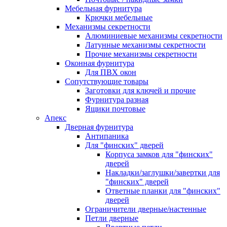
Мебельная фурнитура
Крючки мебельные
Механизмы секретности
Алюминиевые механизмы секретности
Латунные механизмы секретности
Прочие механизмы секретности
Оконная фурнитура
Для ПВХ окон
Сопутствующие товары
Заготовки для ключей и прочие
Фурнитура разная
Ящики почтовые
Апекс
Дверная фурнитура
Антипаника
Для "финских" дверей
Корпуса замков для "финских"
дверей
Накладки/заглушки/завертки для
"финских" дверей
Ответные планки для "финских"
дверей
Ограничители дверные/настенные
Петли дверные