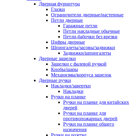
Дверная фурнитура
Глазки
Ограничители дверные/настенные
Петли дверные
Гаражные петли
Петли накладные обычные
Петли-бабочки без врезки
Цифры дверные
Шпингалеты/засовы/задвижки
Задвижки/шпингалеты
Дверные защелки
Защелки с фалевой ручкой
Кнобы/шары
Механизмы/корпуса защелок
Дверные ручки
Накладки/завертки
Накладки
Ручки на планке
Ручки на планке для китайских
дверей
Ручки на планке для
противопожарных дверей
Ручки на планке общего
назначения
Ручки на розетке