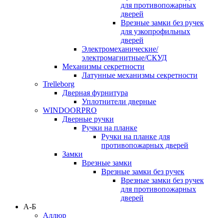
для противопожарных
дверей
Врезные замки без ручек
для узкопрофильных
дверей
Электромеханические/
электромагнитные/СКУД
Механизмы секретности
Латунные механизмы секретности
Trelleborg
Дверная фурнитура
Уплотнители дверные
WINDOORPRO
Дверные ручки
Ручки на планке
Ручки на планке для
противопожарных дверей
Замки
Врезные замки
Врезные замки без ручек
Врезные замки без ручек
для противопожарных
дверей
А-Б
Аллюр