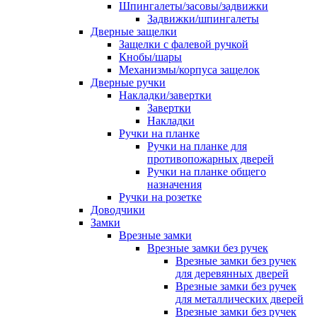
Шпингалеты/засовы/задвижки
Задвижки/шпингалеты
Дверные защелки
Защелки с фалевой ручкой
Кнобы/шары
Механизмы/корпуса защелок
Дверные ручки
Накладки/завертки
Завертки
Накладки
Ручки на планке
Ручки на планке для
противопожарных дверей
Ручки на планке общего
назначения
Ручки на розетке
Доводчики
Замки
Врезные замки
Врезные замки без ручек
Врезные замки без ручек
для деревянных дверей
Врезные замки без ручек
для металлических дверей
Врезные замки без ручек