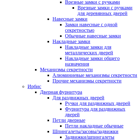
Врезные замки с ручками
Врезные замки с ручками
для деревянных дверей
Навесные замки
Замки навесные с одной
секретностью
Обычные навесные замки
Накладные замки
Накладные замки для
металлических дверей
Накладные замки общего
назначения
Механизмы секретности
Алюминиевые механизмы секретности
Прочие механизмы секретности
Ирбис
Дверная фурнитура
Для раздвижных дверей
Ручки для раздвижных дверей
Фурнитура для раздвижных
дверей
Петли дверные
Петли накладные обычные
Шпингалеты/засовы/задвижки
Задвижки/шпингалеты