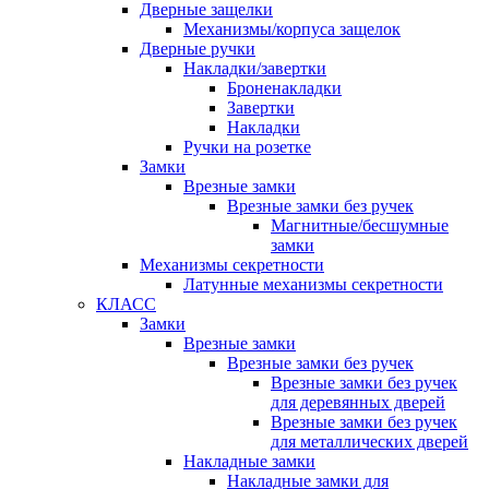
Дверные защелки
Механизмы/корпуса защелок
Дверные ручки
Накладки/завертки
Броненакладки
Завертки
Накладки
Ручки на розетке
Замки
Врезные замки
Врезные замки без ручек
Магнитные/бесшумные
замки
Механизмы секретности
Латунные механизмы секретности
КЛАСС
Замки
Врезные замки
Врезные замки без ручек
Врезные замки без ручек
для деревянных дверей
Врезные замки без ручек
для металлических дверей
Накладные замки
Накладные замки для