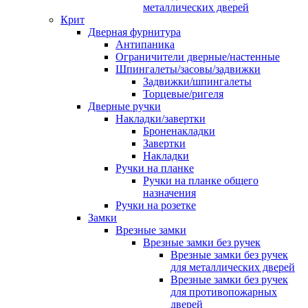
металлических дверей
Крит
Дверная фурнитура
Антипаника
Ограничители дверные/настенные
Шпингалеты/засовы/задвижки
Задвижки/шпингалеты
Торцевые/ригеля
Дверные ручки
Накладки/завертки
Броненакладки
Завертки
Накладки
Ручки на планке
Ручки на планке общего
назначения
Ручки на розетке
Замки
Врезные замки
Врезные замки без ручек
Врезные замки без ручек
для металлических дверей
Врезные замки без ручек
для противопожарных
дверей