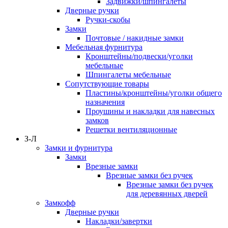
Задвижки/шпингалеты
Дверные ручки
Ручки-скобы
Замки
Почтовые / накидные замки
Мебельная фурнитура
Кронштейны/подвески/уголки
мебельные
Шпингалеты мебельные
Сопутствующие товары
Пластины/кронштейны/уголки общего
назначения
Проушины и накладки для навесных
замков
Решетки вентиляционные
З-Л
Замки и фурнитура
Замки
Врезные замки
Врезные замки без ручек
Врезные замки без ручек
для деревянных дверей
Замкофф
Дверные ручки
Накладки/завертки