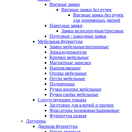
Врезные замки
Врезные замки без ручек
Врезные замки без ручек
для деревянных дверей
Навесные замки
Замки велосипедные/тросовые
Почтовые / накидные замки
Мебельная фурнитура
Замки мебельные/витринные
Зеркалодержатели
Крючки мебельные
Магнитные защелки
Направляющие
Опоры мебельные
Петли мебельные
Подпятники
Ручки-кнопки мебельные
Ручки-скобы мебельные
Сопутствующие товары
Заготовки для ключей и прочие
Фиксаторы роликовые/шариковые
Фурнитура разная
Латунина
Дверная фурнитура
Петли дверные