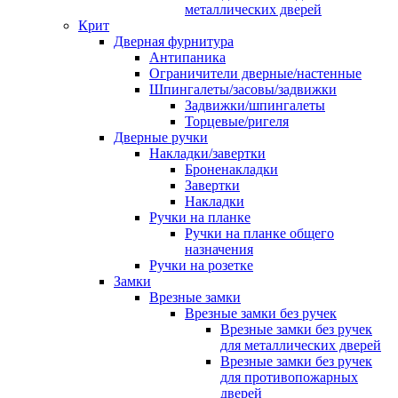
металлических дверей
Крит
Дверная фурнитура
Антипаника
Ограничители дверные/настенные
Шпингалеты/засовы/задвижки
Задвижки/шпингалеты
Торцевые/ригеля
Дверные ручки
Накладки/завертки
Броненакладки
Завертки
Накладки
Ручки на планке
Ручки на планке общего
назначения
Ручки на розетке
Замки
Врезные замки
Врезные замки без ручек
Врезные замки без ручек
для металлических дверей
Врезные замки без ручек
для противопожарных
дверей