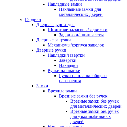
Накладные замки
Накладные замки для
металлических дверей
Гардиан
Дверная фурнитура
Шпингалеты/засовы/задвижки
Задвижки/шпингалеты
Дверные защелки
Механизмы/корпуса защелок
Дверные ручки
Накладки/завертки
Завертки
Накладки
Ручки на планке
Ручки на планке общего
назначения
Замки
Врезные замки
Врезные замки без ручек
Врезные замки без ручек
для металлических дверей
Врезные замки без ручек
для узкопрофильных
дверей
Накладные замки