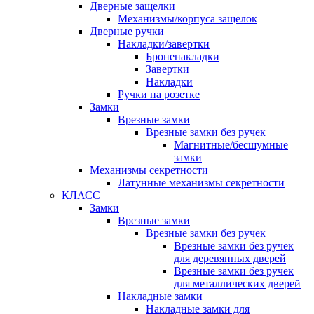
Дверные защелки
Механизмы/корпуса защелок
Дверные ручки
Накладки/завертки
Броненакладки
Завертки
Накладки
Ручки на розетке
Замки
Врезные замки
Врезные замки без ручек
Магнитные/бесшумные
замки
Механизмы секретности
Латунные механизмы секретности
КЛАСС
Замки
Врезные замки
Врезные замки без ручек
Врезные замки без ручек
для деревянных дверей
Врезные замки без ручек
для металлических дверей
Накладные замки
Накладные замки для