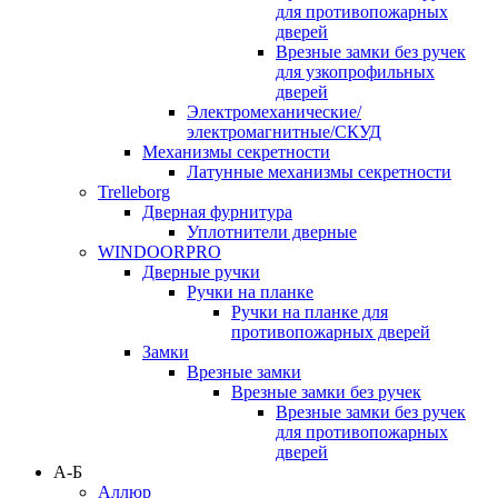
для противопожарных
дверей
Врезные замки без ручек
для узкопрофильных
дверей
Электромеханические/
электромагнитные/СКУД
Механизмы секретности
Латунные механизмы секретности
Trelleborg
Дверная фурнитура
Уплотнители дверные
WINDOORPRO
Дверные ручки
Ручки на планке
Ручки на планке для
противопожарных дверей
Замки
Врезные замки
Врезные замки без ручек
Врезные замки без ручек
для противопожарных
дверей
А-Б
Аллюр