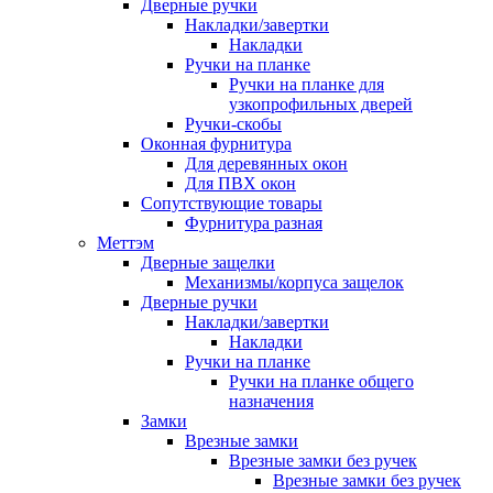
Дверные ручки
Накладки/завертки
Накладки
Ручки на планке
Ручки на планке для
узкопрофильных дверей
Ручки-скобы
Оконная фурнитура
Для деревянных окон
Для ПВХ окон
Сопутствующие товары
Фурнитура разная
Меттэм
Дверные защелки
Механизмы/корпуса защелок
Дверные ручки
Накладки/завертки
Накладки
Ручки на планке
Ручки на планке общего
назначения
Замки
Врезные замки
Врезные замки без ручек
Врезные замки без ручек