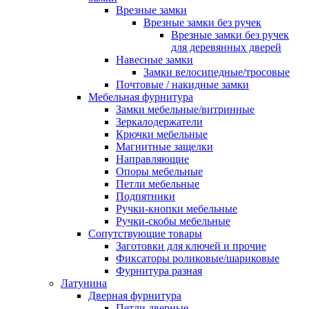
Врезные замки
Врезные замки без ручек
Врезные замки без ручек
для деревянных дверей
Навесные замки
Замки велосипедные/тросовые
Почтовые / накидные замки
Мебельная фурнитура
Замки мебельные/витринные
Зеркалодержатели
Крючки мебельные
Магнитные защелки
Направляющие
Опоры мебельные
Петли мебельные
Подпятники
Ручки-кнопки мебельные
Ручки-скобы мебельные
Сопутствующие товары
Заготовки для ключей и прочие
Фиксаторы роликовые/шариковые
Фурнитура разная
Латунина
Дверная фурнитура
Петли дверные