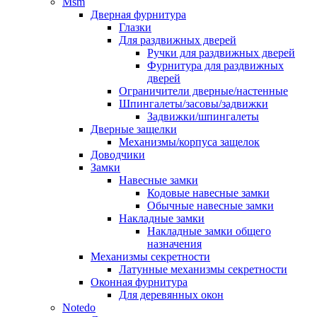
Msm
Дверная фурнитура
Глазки
Для раздвижных дверей
Ручки для раздвижных дверей
Фурнитура для раздвижных
дверей
Ограничители дверные/настенные
Шпингалеты/засовы/задвижки
Задвижки/шпингалеты
Дверные защелки
Механизмы/корпуса защелок
Доводчики
Замки
Навесные замки
Кодовые навесные замки
Обычные навесные замки
Накладные замки
Накладные замки общего
назначения
Механизмы секретности
Латунные механизмы секретности
Оконная фурнитура
Для деревянных окон
Notedo