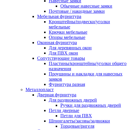
Навесные замки
Обычные навесные замки
Почтовые / накидные замки
Мебельная фурнитура
Кронштейны/подвески/уголки
мебельные
Крючки мебельные
Опоры мебельные
Оконная фурнитура
Для деревянных окон
Для ПВХ окон
Сопутствующие товары
Пластины/кронштейны/уголки общего
назначения
Проушины и накладки для навесных
замков
Фурнитура разная
Металлопласт
Дверная фурнитура
Для раздвижных дверей
Ручки для раздвижных дверей
Петли дверные
Петли для ПВХ
Шпингалеты/засовы/задвижки
Торцевые/ригеля