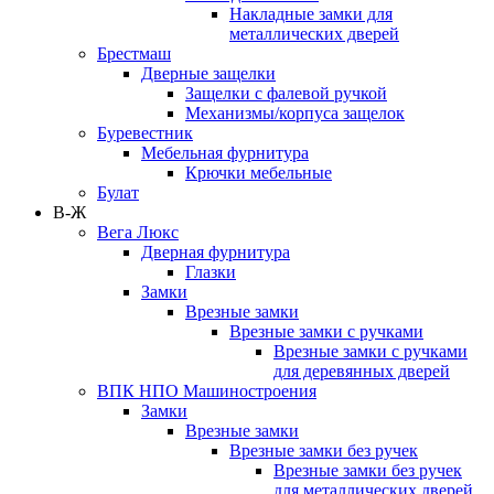
Накладные замки для
металлических дверей
Брестмаш
Дверные защелки
Защелки с фалевой ручкой
Механизмы/корпуса защелок
Буревестник
Мебельная фурнитура
Крючки мебельные
Булат
В-Ж
Вега Люкс
Дверная фурнитура
Глазки
Замки
Врезные замки
Врезные замки с ручками
Врезные замки с ручками
для деревянных дверей
ВПК НПО Машиностроения
Замки
Врезные замки
Врезные замки без ручек
Врезные замки без ручек
для металлических дверей