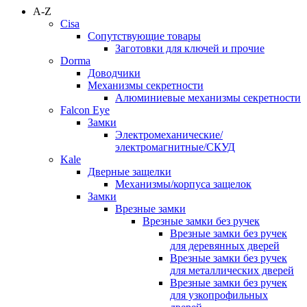
A-Z
Cisa
Сопутствующие товары
Заготовки для ключей и прочие
Dorma
Доводчики
Механизмы секретности
Алюминиевые механизмы секретности
Falcon Eye
Замки
Электромеханические/
электромагнитные/СКУД
Kale
Дверные защелки
Механизмы/корпуса защелок
Замки
Врезные замки
Врезные замки без ручек
Врезные замки без ручек
для деревянных дверей
Врезные замки без ручек
для металлических дверей
Врезные замки без ручек
для узкопрофильных