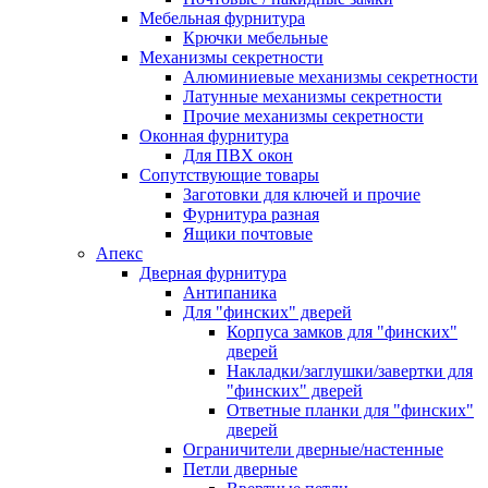
Мебельная фурнитура
Крючки мебельные
Механизмы секретности
Алюминиевые механизмы секретности
Латунные механизмы секретности
Прочие механизмы секретности
Оконная фурнитура
Для ПВХ окон
Сопутствующие товары
Заготовки для ключей и прочие
Фурнитура разная
Ящики почтовые
Апекс
Дверная фурнитура
Антипаника
Для "финских" дверей
Корпуса замков для "финских"
дверей
Накладки/заглушки/завертки для
"финских" дверей
Ответные планки для "финских"
дверей
Ограничители дверные/настенные
Петли дверные