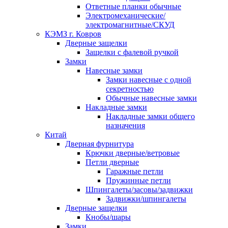
Ответные планки обычные
Электромеханические/
электромагнитные/СКУД
КЭМЗ г. Ковров
Дверные защелки
Защелки с фалевой ручкой
Замки
Навесные замки
Замки навесные с одной
секретностью
Обычные навесные замки
Накладные замки
Накладные замки общего
назначения
Китай
Дверная фурнитура
Крючки дверные/ветровые
Петли дверные
Гаражные петли
Пружинные петли
Шпингалеты/засовы/задвижки
Задвижки/шпингалеты
Дверные защелки
Кнобы/шары
Замки