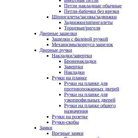
Ввертные петли
Петли накладные обычные
Петли-бабочки без врезки
Шпингалеты/засовы/задвижки
Задвижки/шпингалеты
Торцевые/ригеля
Дверные защелки
Защелки с фалевой ручкой
Механизмы/корпуса защелок
Дверные ручки
Накладки/завертки
Броненакладки
Завертки
Накладки
Ручки на планке
Ручки на планке для
противопожарных дверей
Ручки на планке для
узкопрофильных дверей
Ручки на планке общего
назначения
Ручки на розетке
Ручки-скобы
Замки
Врезные замки