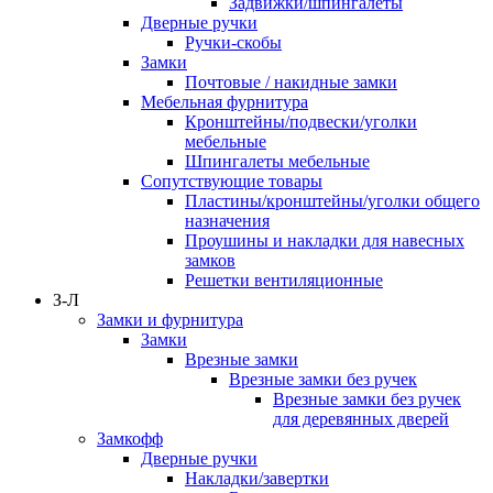
Задвижки/шпингалеты
Дверные ручки
Ручки-скобы
Замки
Почтовые / накидные замки
Мебельная фурнитура
Кронштейны/подвески/уголки
мебельные
Шпингалеты мебельные
Сопутствующие товары
Пластины/кронштейны/уголки общего
назначения
Проушины и накладки для навесных
замков
Решетки вентиляционные
З-Л
Замки и фурнитура
Замки
Врезные замки
Врезные замки без ручек
Врезные замки без ручек
для деревянных дверей
Замкофф
Дверные ручки
Накладки/завертки