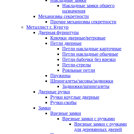
Накладные замки
Накладные замки общего
назначения
Механизмы секретности
Прочие механизмы секретности
Металлист г. Кунгур
Дверная фурнитура
Крючки дверные/ветровые
Петли дверные
Петли накладные карточные
Петли накладные обычные
Петли-бабочки без врезки
Петли-стрелы
Рояльные петли
Пружины
Шпингалеты/засовы/задвижки
Задвижки/шпингалеты
Дверные ручки
Ручки круглые дверные
Ручки-скобы
Замки
Врезные замки
Врезные замки с ручками
Врезные замки с ручками
для деревянных дверей