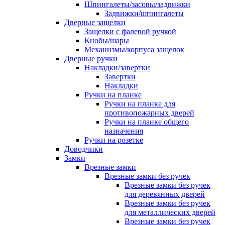
Шпингалеты/засовы/задвижки
Задвижки/шпингалеты
Дверные защелки
Защелки с фалевой ручкой
Кнобы/шары
Механизмы/корпуса защелок
Дверные ручки
Накладки/завертки
Завертки
Накладки
Ручки на планке
Ручки на планке для
противопожарных дверей
Ручки на планке общего
назначения
Ручки на розетке
Доводчики
Замки
Врезные замки
Врезные замки без ручек
Врезные замки без ручек
для деревянных дверей
Врезные замки без ручек
для металлических дверей
Врезные замки без ручек