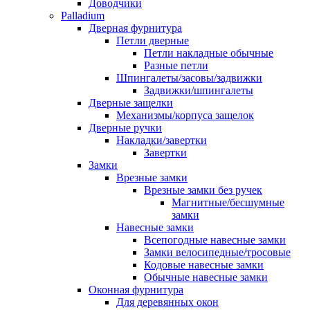
Доводчики
Palladium
Дверная фурнитура
Петли дверные
Петли накладные обычные
Разные петли
Шпингалеты/засовы/задвижки
Задвижки/шпингалеты
Дверные защелки
Механизмы/корпуса защелок
Дверные ручки
Накладки/завертки
Завертки
Замки
Врезные замки
Врезные замки без ручек
Магнитные/бесшумные
замки
Навесные замки
Всепогодные навесные замки
Замки велосипедные/тросовые
Кодовые навесные замки
Обычные навесные замки
Оконная фурнитура
Для деревянных окон