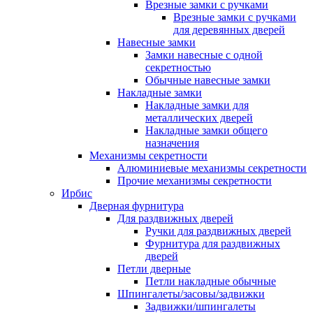
Врезные замки с ручками
Врезные замки с ручками
для деревянных дверей
Навесные замки
Замки навесные с одной
секретностью
Обычные навесные замки
Накладные замки
Накладные замки для
металлических дверей
Накладные замки общего
назначения
Механизмы секретности
Алюминиевые механизмы секретности
Прочие механизмы секретности
Ирбис
Дверная фурнитура
Для раздвижных дверей
Ручки для раздвижных дверей
Фурнитура для раздвижных
дверей
Петли дверные
Петли накладные обычные
Шпингалеты/засовы/задвижки
Задвижки/шпингалеты