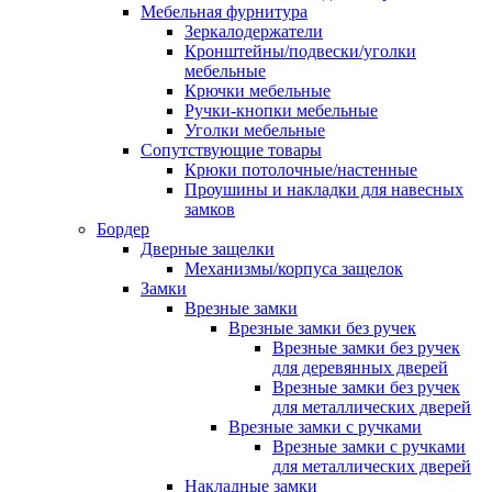
Мебельная фурнитура
Зеркалодержатели
Кронштейны/подвески/уголки
мебельные
Крючки мебельные
Ручки-кнопки мебельные
Уголки мебельные
Сопутствующие товары
Крюки потолочные/настенные
Проушины и накладки для навесных
замков
Бордер
Дверные защелки
Механизмы/корпуса защелок
Замки
Врезные замки
Врезные замки без ручек
Врезные замки без ручек
для деревянных дверей
Врезные замки без ручек
для металлических дверей
Врезные замки с ручками
Врезные замки с ручками
для металлических дверей
Накладные замки