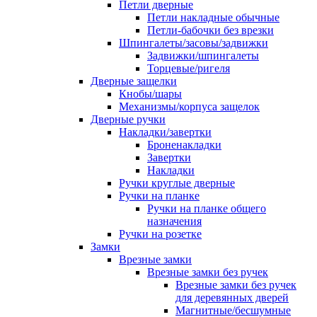
Петли дверные
Петли накладные обычные
Петли-бабочки без врезки
Шпингалеты/засовы/задвижки
Задвижки/шпингалеты
Торцевые/ригеля
Дверные защелки
Кнобы/шары
Механизмы/корпуса защелок
Дверные ручки
Накладки/завертки
Броненакладки
Завертки
Накладки
Ручки круглые дверные
Ручки на планке
Ручки на планке общего
назначения
Ручки на розетке
Замки
Врезные замки
Врезные замки без ручек
Врезные замки без ручек
для деревянных дверей
Магнитные/бесшумные