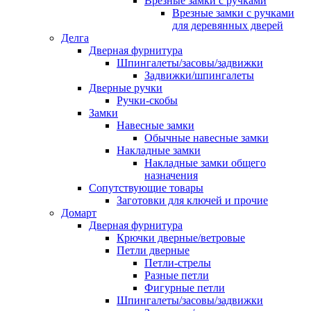
Врезные замки с ручками
Врезные замки с ручками
для деревянных дверей
Делга
Дверная фурнитура
Шпингалеты/засовы/задвижки
Задвижки/шпингалеты
Дверные ручки
Ручки-скобы
Замки
Навесные замки
Обычные навесные замки
Накладные замки
Накладные замки общего
назначения
Сопутствующие товары
Заготовки для ключей и прочие
Домарт
Дверная фурнитура
Крючки дверные/ветровые
Петли дверные
Петли-стрелы
Разные петли
Фигурные петли
Шпингалеты/засовы/задвижки