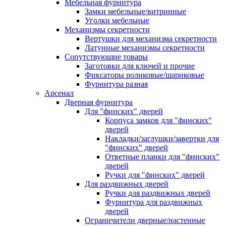
Мебельная фурнитура
Замки мебельные/витринные
Уголки мебельные
Механизмы секретности
Вертушки для механизма секретности
Латунные механизмы секретности
Сопутствующие товары
Заготовки для ключей и прочие
Фиксаторы роликовые/шариковые
Фурнитура разная
Арсенал
Дверная фурнитура
Для "финских" дверей
Корпуса замков для "финских"
дверей
Накладки/заглушки/завертки для
"финских" дверей
Ответные планки для "финских"
дверей
Ручки для "финских" дверей
Для раздвижных дверей
Ручки для раздвижных дверей
Фурнитура для раздвижных
дверей
Ограничители дверные/настенные