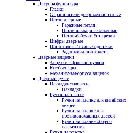
Дверная фурнитура
Глазки
Ограничители дверные/настенные
Петли дверные
Гаражные петли
Петли накладные обычные
Петли-бабочки без врезки
Цифры дверные
Шпингалеты/засовы/задвижки
Задвижки/шпингалеты
Дверные защелки
Защелки с фалевой ручкой
Кнобы/шары
Механизмы/корпуса защелок
Дверные ручки
Накладки/завертки
Накладки
Ручки на планке
Ручки на планке для китайских
дверей
Ручки на планке для
противопожарных дверей
Ручки на планке общего
назначения
Ручки на розетке