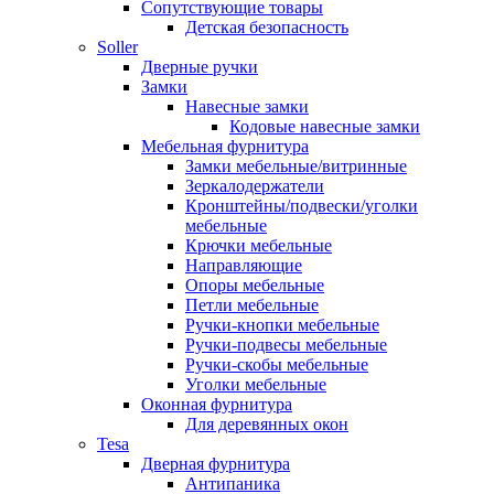
Сопутствующие товары
Детская безопасность
Soller
Дверные ручки
Замки
Навесные замки
Кодовые навесные замки
Мебельная фурнитура
Замки мебельные/витринные
Зеркалодержатели
Кронштейны/подвески/уголки
мебельные
Крючки мебельные
Направляющие
Опоры мебельные
Петли мебельные
Ручки-кнопки мебельные
Ручки-подвесы мебельные
Ручки-скобы мебельные
Уголки мебельные
Оконная фурнитура
Для деревянных окон
Tesa
Дверная фурнитура
Антипаника