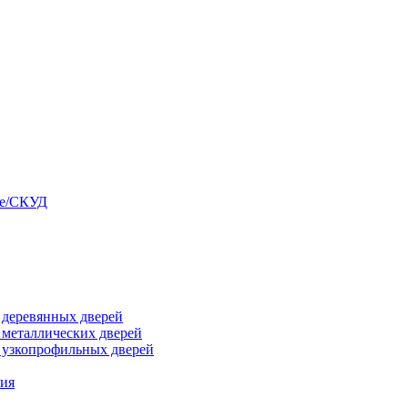
ые/СКУД
я деревянных дверей
я металлических дверей
я узкопрофильных дверей
ния