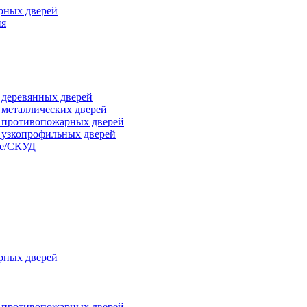
рных дверей
ия
я деревянных дверей
я металлических дверей
я противопожарных дверей
я узкопрофильных дверей
ые/СКУД
рных дверей
я противопожарных дверей