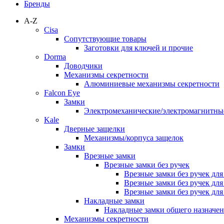
Бренды
A-Z
Cisa
Сопутствующие товары
Заготовки для ключей и прочие
Dorma
Доводчики
Механизмы секретности
Алюминиевые механизмы секретности
Falcon Eye
Замки
Электромеханические/электромагнитн
Kale
Дверные защелки
Механизмы/корпуса защелок
Замки
Врезные замки
Врезные замки без ручек
Врезные замки без ручек дл
Врезные замки без ручек дл
Врезные замки без ручек дл
Накладные замки
Накладные замки общего назначе
Механизмы секретности