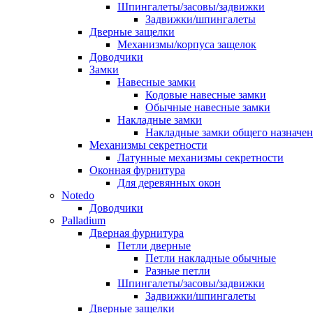
Шпингалеты/засовы/задвижки
Задвижки/шпингалеты
Дверные защелки
Механизмы/корпуса защелок
Доводчики
Замки
Навесные замки
Кодовые навесные замки
Обычные навесные замки
Накладные замки
Накладные замки общего назначе
Механизмы секретности
Латунные механизмы секретности
Оконная фурнитура
Для деревянных окон
Notedo
Доводчики
Palladium
Дверная фурнитура
Петли дверные
Петли накладные обычные
Разные петли
Шпингалеты/засовы/задвижки
Задвижки/шпингалеты
Дверные защелки