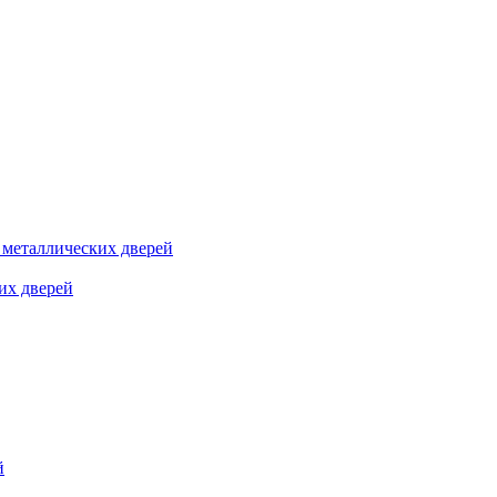
я металлических дверей
их дверей
й