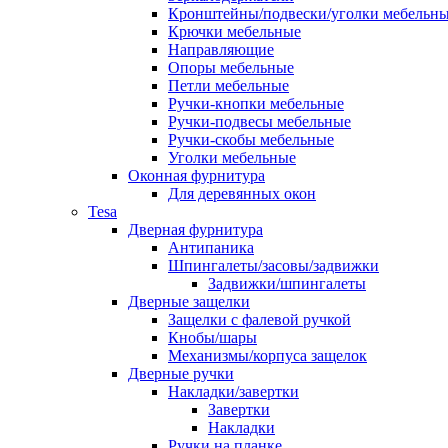
Кронштейны/подвески/уголки мебельн
Крючки мебельные
Направляющие
Опоры мебельные
Петли мебельные
Ручки-кнопки мебельные
Ручки-подвесы мебельные
Ручки-скобы мебельные
Уголки мебельные
Оконная фурнитура
Для деревянных окон
Tesa
Дверная фурнитура
Антипаника
Шпингалеты/засовы/задвижки
Задвижки/шпингалеты
Дверные защелки
Защелки с фалевой ручкой
Кнобы/шары
Механизмы/корпуса защелок
Дверные ручки
Накладки/завертки
Завертки
Накладки
Ручки на планке