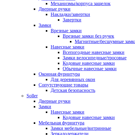
Механизмы/корпуса защелок
Дверные ручки
Накладки/завертки
Завертки
Замки
Врезные замки
Врезные замки без ручек
Магнитные/бесшумные замк
Навесные замки
Всепогодные навесные замки
Замки велосипедные/тросовые
Кодовые навесные замки
Обычные навесные замки
Оконная фурнитура
Для деревянных окон
Сопутствующие товары
Детская безопасность
Soller
Дверные ручки
Замки
Навесные замки
Кодовые навесные замки
Мебельная фурнитура
Замки мебельные/витринные
Зеркалодержатели