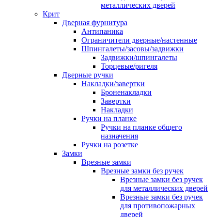
металлических дверей
Крит
Дверная фурнитура
Антипаника
Ограничители дверные/настенные
Шпингалеты/засовы/задвижки
Задвижки/шпингалеты
Торцевые/ригеля
Дверные ручки
Накладки/завертки
Броненакладки
Завертки
Накладки
Ручки на планке
Ручки на планке общего
назначения
Ручки на розетке
Замки
Врезные замки
Врезные замки без ручек
Врезные замки без ручек
для металлических дверей
Врезные замки без ручек
для противопожарных
дверей