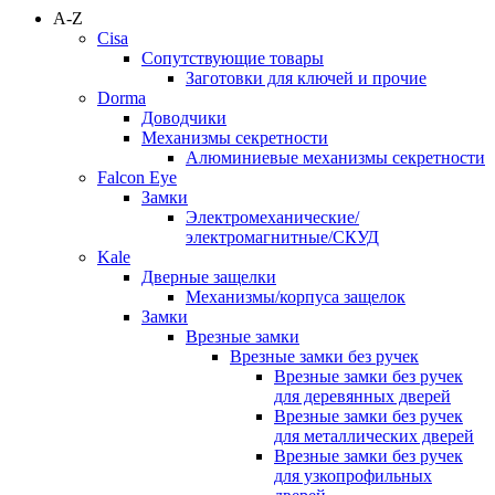
A-Z
Cisa
Сопутствующие товары
Заготовки для ключей и прочие
Dorma
Доводчики
Механизмы секретности
Алюминиевые механизмы секретности
Falcon Eye
Замки
Электромеханические/
электромагнитные/СКУД
Kale
Дверные защелки
Механизмы/корпуса защелок
Замки
Врезные замки
Врезные замки без ручек
Врезные замки без ручек
для деревянных дверей
Врезные замки без ручек
для металлических дверей
Врезные замки без ручек
для узкопрофильных