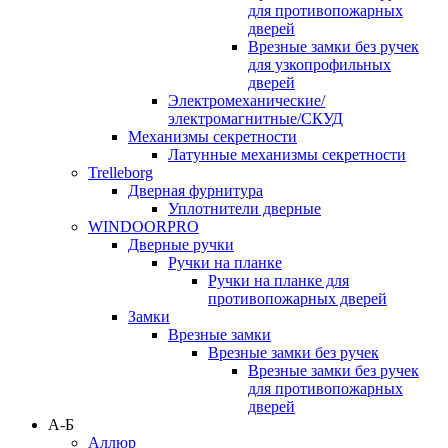
для противопожарных
дверей
Врезные замки без ручек
для узкопрофильных
дверей
Электромеханические/
электромагнитные/СКУД
Механизмы секретности
Латунные механизмы секретности
Trelleborg
Дверная фурнитура
Уплотнители дверные
WINDOORPRO
Дверные ручки
Ручки на планке
Ручки на планке для
противопожарных дверей
Замки
Врезные замки
Врезные замки без ручек
Врезные замки без ручек
для противопожарных
дверей
А-Б
Аллюр