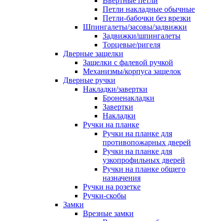
Ввертные петли
Петли накладные обычные
Петли-бабочки без врезки
Шпингалеты/засовы/задвижки
Задвижки/шпингалеты
Торцевые/ригеля
Дверные защелки
Защелки с фалевой ручкой
Механизмы/корпуса защелок
Дверные ручки
Накладки/завертки
Броненакладки
Завертки
Накладки
Ручки на планке
Ручки на планке для
противопожарных дверей
Ручки на планке для
узкопрофильных дверей
Ручки на планке общего
назначения
Ручки на розетке
Ручки-скобы
Замки
Врезные замки