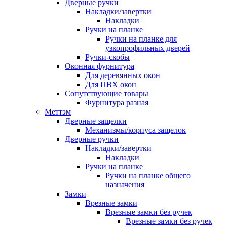
Дверные ручки
Накладки/завертки
Накладки
Ручки на планке
Ручки на планке для
узкопрофильных дверей
Ручки-скобы
Оконная фурнитура
Для деревянных окон
Для ПВХ окон
Сопутствующие товары
Фурнитура разная
Меттэм
Дверные защелки
Механизмы/корпуса защелок
Дверные ручки
Накладки/завертки
Накладки
Ручки на планке
Ручки на планке общего
назначения
Замки
Врезные замки
Врезные замки без ручек
Врезные замки без ручек