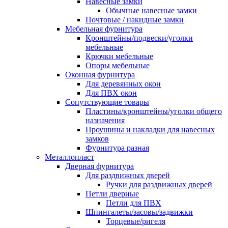
Навесные замки
Обычные навесные замки
Почтовые / накидные замки
Мебельная фурнитура
Кронштейны/подвески/уголки
мебельные
Крючки мебельные
Опоры мебельные
Оконная фурнитура
Для деревянных окон
Для ПВХ окон
Сопутствующие товары
Пластины/кронштейны/уголки общего
назначения
Проушины и накладки для навесных
замков
Фурнитура разная
Металлопласт
Дверная фурнитура
Для раздвижных дверей
Ручки для раздвижных дверей
Петли дверные
Петли для ПВХ
Шпингалеты/засовы/задвижки
Торцевые/ригеля