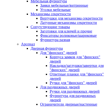
Мебельная фурнитура
Замки мебельные/витринные
Уголки мебельные
Механизмы секретности
Вертушки для механизма секретности
Латунные механизмы секретности
Сопутствующие товары
Заготовки для ключей и прочие
Фиксаторы роликовые/шариковые
Фурнитура разная
Арсенал
Дверная фурнитура
Для "финских" дверей
Корпуса замков для "финских"
дверей
Накладки/заглушки/завертки для
"финских" дверей
Ответные планки для "финских"
дверей
Ручки для "финских" дверей
Для раздвижных дверей
Ручки для раздвижных дверей
Фурнитура для раздвижных
дверей
Ограничители дверные/настенные