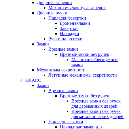
Дверные защелки
Механизмы/корпуса защелок
Дверные ручки
Накладки/завертки
Броненакладки
Завертки
Накладки
Ручки на розетке
Замки
Врезные замки
Врезные замки без ручек
Магнитные/бесшумные
замки
Механизмы секретности
Латунные механизмы секретности
КЛАСС
Замки
Врезные замки
Врезные замки без ручек
Врезные замки без ручек
для деревянных дверей
Врезные замки без ручек
для металлических дверей
Накладные замки
Накладные замки для