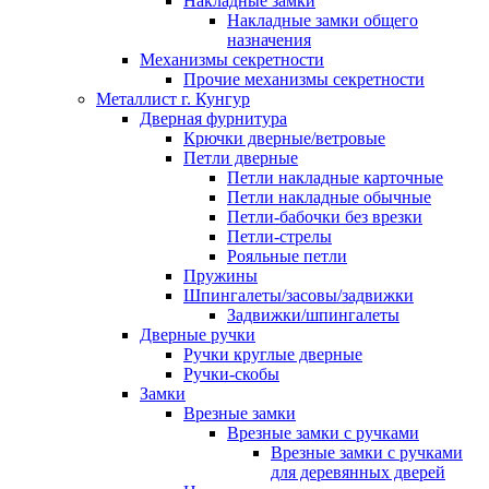
Накладные замки
Накладные замки общего
назначения
Механизмы секретности
Прочие механизмы секретности
Металлист г. Кунгур
Дверная фурнитура
Крючки дверные/ветровые
Петли дверные
Петли накладные карточные
Петли накладные обычные
Петли-бабочки без врезки
Петли-стрелы
Рояльные петли
Пружины
Шпингалеты/засовы/задвижки
Задвижки/шпингалеты
Дверные ручки
Ручки круглые дверные
Ручки-скобы
Замки
Врезные замки
Врезные замки с ручками
Врезные замки с ручками
для деревянных дверей