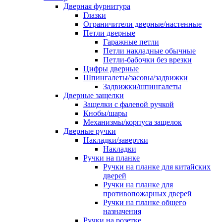
Дверная фурнитура
Глазки
Ограничители дверные/настенные
Петли дверные
Гаражные петли
Петли накладные обычные
Петли-бабочки без врезки
Цифры дверные
Шпингалеты/засовы/задвижки
Задвижки/шпингалеты
Дверные защелки
Защелки с фалевой ручкой
Кнобы/шары
Механизмы/корпуса защелок
Дверные ручки
Накладки/завертки
Накладки
Ручки на планке
Ручки на планке для китайских
дверей
Ручки на планке для
противопожарных дверей
Ручки на планке общего
назначения
Ручки на розетке