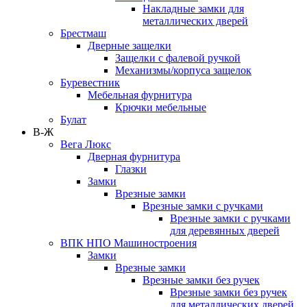
Накладные замки для
металлических дверей
Брестмаш
Дверные защелки
Защелки с фалевой ручкой
Механизмы/корпуса защелок
Буревестник
Мебельная фурнитура
Крючки мебельные
Булат
В-Ж
Вега Люкс
Дверная фурнитура
Глазки
Замки
Врезные замки
Врезные замки с ручками
Врезные замки с ручками
для деревянных дверей
ВПК НПО Машиностроения
Замки
Врезные замки
Врезные замки без ручек
Врезные замки без ручек
для металлических дверей