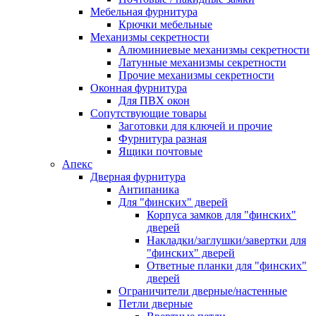
Мебельная фурнитура
Крючки мебельные
Механизмы секретности
Алюминиевые механизмы секретности
Латунные механизмы секретности
Прочие механизмы секретности
Оконная фурнитура
Для ПВХ окон
Сопутствующие товары
Заготовки для ключей и прочие
Фурнитура разная
Ящики почтовые
Апекс
Дверная фурнитура
Антипаника
Для "финских" дверей
Корпуса замков для "финских"
дверей
Накладки/заглушки/завертки для
"финских" дверей
Ответные планки для "финских"
дверей
Ограничители дверные/настенные
Петли дверные