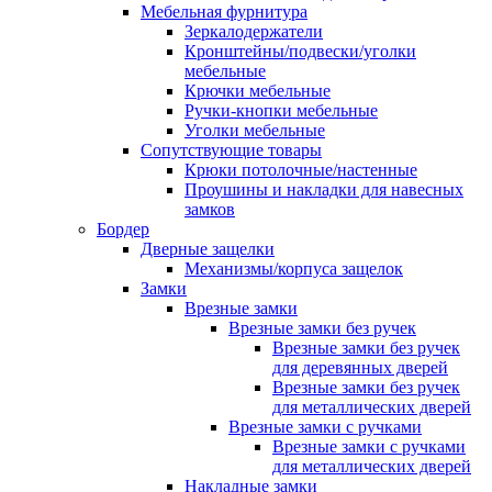
Мебельная фурнитура
Зеркалодержатели
Кронштейны/подвески/уголки
мебельные
Крючки мебельные
Ручки-кнопки мебельные
Уголки мебельные
Сопутствующие товары
Крюки потолочные/настенные
Проушины и накладки для навесных
замков
Бордер
Дверные защелки
Механизмы/корпуса защелок
Замки
Врезные замки
Врезные замки без ручек
Врезные замки без ручек
для деревянных дверей
Врезные замки без ручек
для металлических дверей
Врезные замки с ручками
Врезные замки с ручками
для металлических дверей
Накладные замки