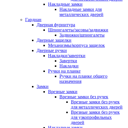
Накладные замки
Накладные замки для
металлических дверей
Гардиан
Дверная фурнитура
Шпингалеты/засовы/задвижки
Задвижки/шпингалеты
Дверные защелки
Механизмы/корпуса защелок
Дверные ручки
Накладки/завертки
Завертки
Накладки
Ручки на планке
Ручки на планке общего
назначения
Замки
Врезные замки
Врезные замки без ручек
Врезные замки без ручек
для металлических дверей
Врезные замки без ручек
для узкопрофильных
дверей
Накладные замки