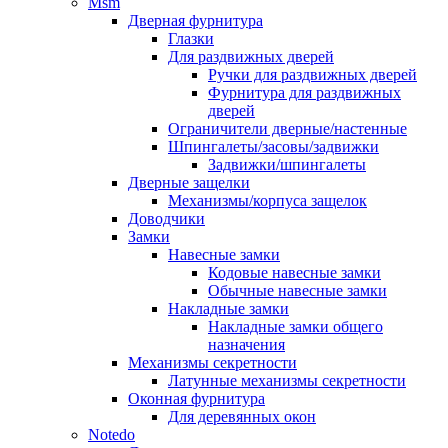
Msm
Дверная фурнитура
Глазки
Для раздвижных дверей
Ручки для раздвижных дверей
Фурнитура для раздвижных
дверей
Ограничители дверные/настенные
Шпингалеты/засовы/задвижки
Задвижки/шпингалеты
Дверные защелки
Механизмы/корпуса защелок
Доводчики
Замки
Навесные замки
Кодовые навесные замки
Обычные навесные замки
Накладные замки
Накладные замки общего
назначения
Механизмы секретности
Латунные механизмы секретности
Оконная фурнитура
Для деревянных окон
Notedo