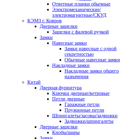
Ответные планки обычные
Электромеханические/
электромагнитные/СКУД
КЭМЗ г. Ковров
Дверные защелки
Защелки с фалевой ручкой
Замки
Навесные замки
Замки навесные с одной
секретностью
Обычные навесные замки
Накладные замки
Накладные замки общего
назначения
Китай
Дверная фурнитура
Крючки дверные/ветровые
Петли дверные
Гаражные петли
Пружинные петли
Шпингалеты/засовы/задвижки
Задвижки/шпингалеты
Дверные защелки
Кнобы/шары
Замки