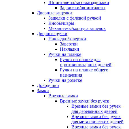
Шпингалеты/засовы/задвижки
Задвижки/шпингалеты
Дверные защелки
Защелки с фалевой ручкой
Кнобы/шары
Механизмы/корпуса защелок
Дверные ручки
Накладки/завертки
Завертки
Накладки
Ручки на планке
Ручки на планке для
противопожарных дверей
Ручки на планке общего
назначения
Ручки на розетке
Доводчики
Замки
Врезные замки
Врезные замки без ручек
Врезные замки без ручек
для деревянных дверей
Врезные замки без ручек
для металлических дверей
Врезные замки без ручек