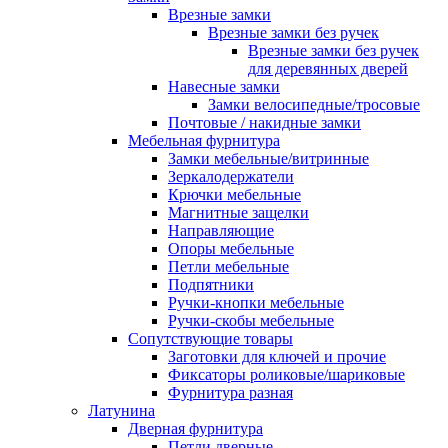
Врезные замки
Врезные замки без ручек
Врезные замки без ручек
для деревянных дверей
Навесные замки
Замки велосипедные/тросовые
Почтовые / накидные замки
Мебельная фурнитура
Замки мебельные/витринные
Зеркалодержатели
Крючки мебельные
Магнитные защелки
Направляющие
Опоры мебельные
Петли мебельные
Подпятники
Ручки-кнопки мебельные
Ручки-скобы мебельные
Сопутствующие товары
Заготовки для ключей и прочие
Фиксаторы роликовые/шариковые
Фурнитура разная
Латунина
Дверная фурнитура
Петли дверные