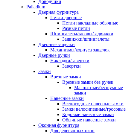
Доводчики
Palladium
Дверная фурнитура
Петли дверные
Петли накладные обычные
Разные петли
Шпингалеты/засовы/задвижки
Задвижки/шпингалеты
Дверные защелки
Механизмы/корпуса защелок
Дверные ручки
Накладки/завертки
Завертки
Замки
Врезные замки
Врезные замки без ручек
Магнитные/бесшумные
замки
Навесные замки
Всепогодные навесные замки
Замки велосипедные/тросовые
Кодовые навесные замки
Обычные навесные замки
Оконная фурнитура
Для деревянных окон