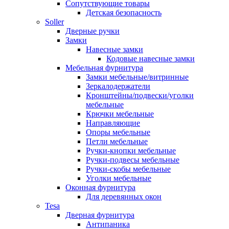
Сопутствующие товары
Детская безопасность
Soller
Дверные ручки
Замки
Навесные замки
Кодовые навесные замки
Мебельная фурнитура
Замки мебельные/витринные
Зеркалодержатели
Кронштейны/подвески/уголки
мебельные
Крючки мебельные
Направляющие
Опоры мебельные
Петли мебельные
Ручки-кнопки мебельные
Ручки-подвесы мебельные
Ручки-скобы мебельные
Уголки мебельные
Оконная фурнитура
Для деревянных окон
Tesa
Дверная фурнитура
Антипаника