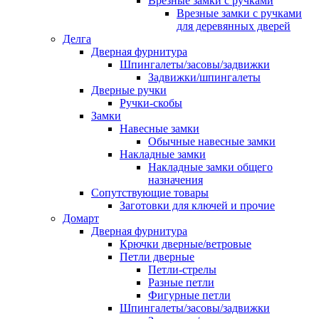
Врезные замки с ручками
Врезные замки с ручками
для деревянных дверей
Делга
Дверная фурнитура
Шпингалеты/засовы/задвижки
Задвижки/шпингалеты
Дверные ручки
Ручки-скобы
Замки
Навесные замки
Обычные навесные замки
Накладные замки
Накладные замки общего
назначения
Сопутствующие товары
Заготовки для ключей и прочие
Домарт
Дверная фурнитура
Крючки дверные/ветровые
Петли дверные
Петли-стрелы
Разные петли
Фигурные петли
Шпингалеты/засовы/задвижки