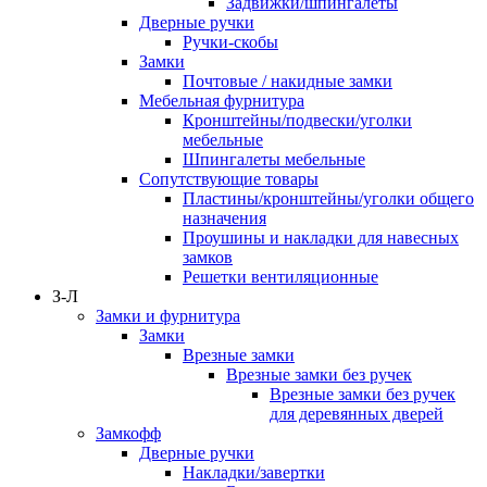
Задвижки/шпингалеты
Дверные ручки
Ручки-скобы
Замки
Почтовые / накидные замки
Мебельная фурнитура
Кронштейны/подвески/уголки
мебельные
Шпингалеты мебельные
Сопутствующие товары
Пластины/кронштейны/уголки общего
назначения
Проушины и накладки для навесных
замков
Решетки вентиляционные
З-Л
Замки и фурнитура
Замки
Врезные замки
Врезные замки без ручек
Врезные замки без ручек
для деревянных дверей
Замкофф
Дверные ручки
Накладки/завертки