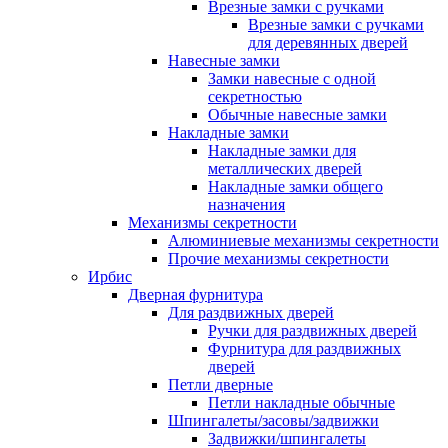
Врезные замки с ручками
Врезные замки с ручками
для деревянных дверей
Навесные замки
Замки навесные с одной
секретностью
Обычные навесные замки
Накладные замки
Накладные замки для
металлических дверей
Накладные замки общего
назначения
Механизмы секретности
Алюминиевые механизмы секретности
Прочие механизмы секретности
Ирбис
Дверная фурнитура
Для раздвижных дверей
Ручки для раздвижных дверей
Фурнитура для раздвижных
дверей
Петли дверные
Петли накладные обычные
Шпингалеты/засовы/задвижки
Задвижки/шпингалеты