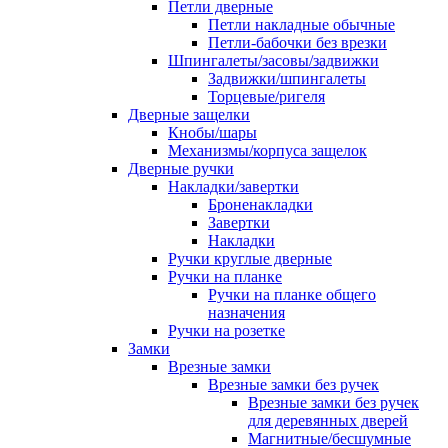
Петли дверные
Петли накладные обычные
Петли-бабочки без врезки
Шпингалеты/засовы/задвижки
Задвижки/шпингалеты
Торцевые/ригеля
Дверные защелки
Кнобы/шары
Механизмы/корпуса защелок
Дверные ручки
Накладки/завертки
Броненакладки
Завертки
Накладки
Ручки круглые дверные
Ручки на планке
Ручки на планке общего
назначения
Ручки на розетке
Замки
Врезные замки
Врезные замки без ручек
Врезные замки без ручек
для деревянных дверей
Магнитные/бесшумные