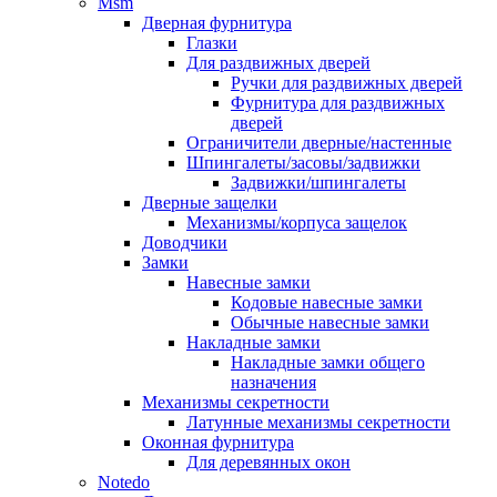
Msm
Дверная фурнитура
Глазки
Для раздвижных дверей
Ручки для раздвижных дверей
Фурнитура для раздвижных
дверей
Ограничители дверные/настенные
Шпингалеты/засовы/задвижки
Задвижки/шпингалеты
Дверные защелки
Механизмы/корпуса защелок
Доводчики
Замки
Навесные замки
Кодовые навесные замки
Обычные навесные замки
Накладные замки
Накладные замки общего
назначения
Механизмы секретности
Латунные механизмы секретности
Оконная фурнитура
Для деревянных окон
Notedo