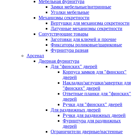
Мебельная фурнитура
Замки мебельные/витринные
Уголки мебельные
Механизмы секретности
Вертушки для механизма секретности
Латунные механизмы секретности
Сопутствующие товары
Заготовки для ключей и прочие
Фиксаторы роликовые/шариковые
Фурнитура разная
Арсенал
Дверная фурнитура
Для "финских" дверей
Корпуса замков для "финских"
дверей
Накладки/заглушки/завертки для
"финских" дверей
Ответные планки для "финских"
дверей
Ручки для "финских" дверей
Для раздвижных дверей
Ручки для раздвижных дверей
Фурнитура для раздвижных
дверей
Ограничители дверные/настенные