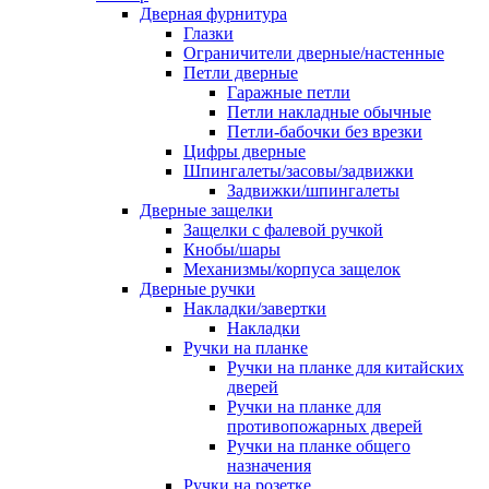
Дверная фурнитура
Глазки
Ограничители дверные/настенные
Петли дверные
Гаражные петли
Петли накладные обычные
Петли-бабочки без врезки
Цифры дверные
Шпингалеты/засовы/задвижки
Задвижки/шпингалеты
Дверные защелки
Защелки с фалевой ручкой
Кнобы/шары
Механизмы/корпуса защелок
Дверные ручки
Накладки/завертки
Накладки
Ручки на планке
Ручки на планке для китайских
дверей
Ручки на планке для
противопожарных дверей
Ручки на планке общего
назначения
Ручки на розетке