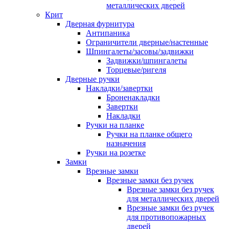
металлических дверей
Крит
Дверная фурнитура
Антипаника
Ограничители дверные/настенные
Шпингалеты/засовы/задвижки
Задвижки/шпингалеты
Торцевые/ригеля
Дверные ручки
Накладки/завертки
Броненакладки
Завертки
Накладки
Ручки на планке
Ручки на планке общего
назначения
Ручки на розетке
Замки
Врезные замки
Врезные замки без ручек
Врезные замки без ручек
для металлических дверей
Врезные замки без ручек
для противопожарных
дверей