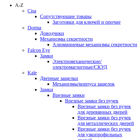
A-Z
Cisa
Сопутствующие товары
Заготовки для ключей и прочие
Dorma
Доводчики
Механизмы секретности
Алюминиевые механизмы секретности
Falcon Eye
Замки
Электромеханические/
электромагнитные/СКУД
Kale
Дверные защелки
Механизмы/корпуса защелок
Замки
Врезные замки
Врезные замки без ручек
Врезные замки без ручек
для деревянных дверей
Врезные замки без ручек
для металлических дверей
Врезные замки без ручек
для узкопрофильных