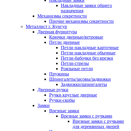
Накладные замки
Накладные замки общего
назначения
Механизмы секретности
Прочие механизмы секретности
Металлист г. Кунгур
Дверная фурнитура
Крючки дверные/ветровые
Петли дверные
Петли накладные карточные
Петли накладные обычные
Петли-бабочки без врезки
Петли-стрелы
Рояльные петли
Пружины
Шпингалеты/засовы/задвижки
Задвижки/шпингалеты
Дверные ручки
Ручки круглые дверные
Ручки-скобы
Замки
Врезные замки
Врезные замки с ручками
Врезные замки с ручками
для деревянных дверей