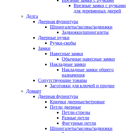
Врезные замки с ручками
Врезные замки с ручками
для деревянных дверей
Делга
Дверная фурнитура
Шпингалеты/засовы/задвижки
Задвижки/шпингалеты
Дверные ручки
Ручки-скобы
Замки
Навесные замки
Обычные навесные замки
Накладные замки
Накладные замки общего
назначения
Сопутствующие товары
Заготовки для ключей и прочие
Домарт
Дверная фурнитура
Крючки дверные/ветровые
Петли дверные
Петли-стрелы
Разные петли
Фигурные петли
Шпингалеты/засовы/задвижки