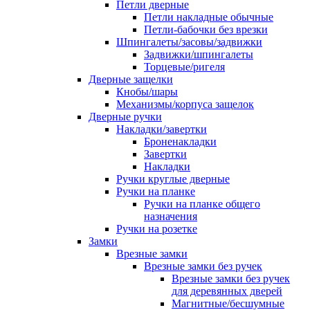
Петли дверные
Петли накладные обычные
Петли-бабочки без врезки
Шпингалеты/засовы/задвижки
Задвижки/шпингалеты
Торцевые/ригеля
Дверные защелки
Кнобы/шары
Механизмы/корпуса защелок
Дверные ручки
Накладки/завертки
Броненакладки
Завертки
Накладки
Ручки круглые дверные
Ручки на планке
Ручки на планке общего
назначения
Ручки на розетке
Замки
Врезные замки
Врезные замки без ручек
Врезные замки без ручек
для деревянных дверей
Магнитные/бесшумные