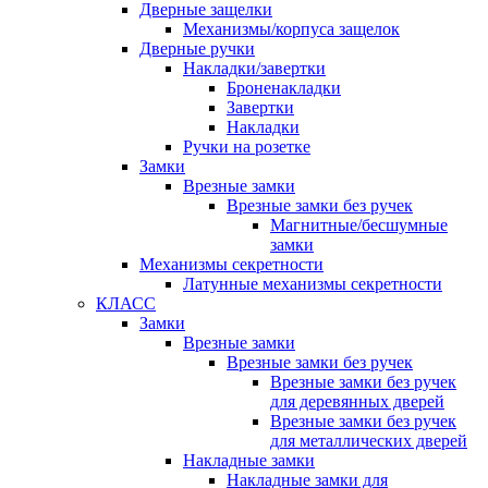
Дверные защелки
Механизмы/корпуса защелок
Дверные ручки
Накладки/завертки
Броненакладки
Завертки
Накладки
Ручки на розетке
Замки
Врезные замки
Врезные замки без ручек
Магнитные/бесшумные
замки
Механизмы секретности
Латунные механизмы секретности
КЛАСС
Замки
Врезные замки
Врезные замки без ручек
Врезные замки без ручек
для деревянных дверей
Врезные замки без ручек
для металлических дверей
Накладные замки
Накладные замки для