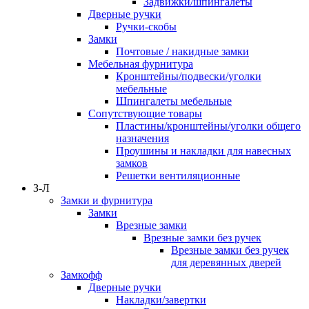
Задвижки/шпингалеты
Дверные ручки
Ручки-скобы
Замки
Почтовые / накидные замки
Мебельная фурнитура
Кронштейны/подвески/уголки
мебельные
Шпингалеты мебельные
Сопутствующие товары
Пластины/кронштейны/уголки общего
назначения
Проушины и накладки для навесных
замков
Решетки вентиляционные
З-Л
Замки и фурнитура
Замки
Врезные замки
Врезные замки без ручек
Врезные замки без ручек
для деревянных дверей
Замкофф
Дверные ручки
Накладки/завертки