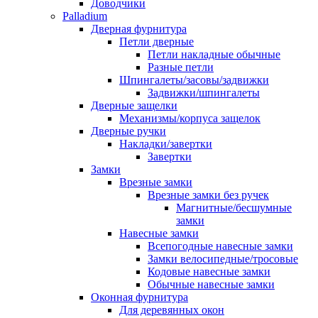
Доводчики
Palladium
Дверная фурнитура
Петли дверные
Петли накладные обычные
Разные петли
Шпингалеты/засовы/задвижки
Задвижки/шпингалеты
Дверные защелки
Механизмы/корпуса защелок
Дверные ручки
Накладки/завертки
Завертки
Замки
Врезные замки
Врезные замки без ручек
Магнитные/бесшумные
замки
Навесные замки
Всепогодные навесные замки
Замки велосипедные/тросовые
Кодовые навесные замки
Обычные навесные замки
Оконная фурнитура
Для деревянных окон