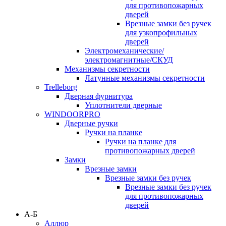
для противопожарных
дверей
Врезные замки без ручек
для узкопрофильных
дверей
Электромеханические/
электромагнитные/СКУД
Механизмы секретности
Латунные механизмы секретности
Trelleborg
Дверная фурнитура
Уплотнители дверные
WINDOORPRO
Дверные ручки
Ручки на планке
Ручки на планке для
противопожарных дверей
Замки
Врезные замки
Врезные замки без ручек
Врезные замки без ручек
для противопожарных
дверей
А-Б
Аллюр