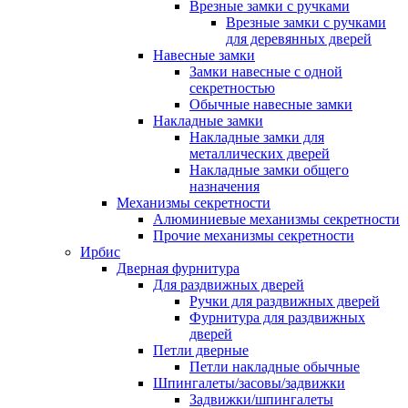
Врезные замки с ручками
Врезные замки с ручками
для деревянных дверей
Навесные замки
Замки навесные с одной
секретностью
Обычные навесные замки
Накладные замки
Накладные замки для
металлических дверей
Накладные замки общего
назначения
Механизмы секретности
Алюминиевые механизмы секретности
Прочие механизмы секретности
Ирбис
Дверная фурнитура
Для раздвижных дверей
Ручки для раздвижных дверей
Фурнитура для раздвижных
дверей
Петли дверные
Петли накладные обычные
Шпингалеты/засовы/задвижки
Задвижки/шпингалеты