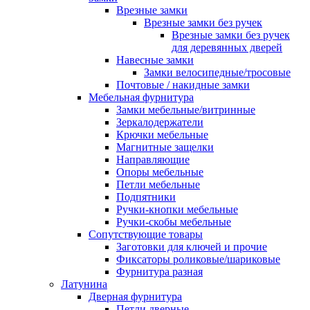
Врезные замки
Врезные замки без ручек
Врезные замки без ручек
для деревянных дверей
Навесные замки
Замки велосипедные/тросовые
Почтовые / накидные замки
Мебельная фурнитура
Замки мебельные/витринные
Зеркалодержатели
Крючки мебельные
Магнитные защелки
Направляющие
Опоры мебельные
Петли мебельные
Подпятники
Ручки-кнопки мебельные
Ручки-скобы мебельные
Сопутствующие товары
Заготовки для ключей и прочие
Фиксаторы роликовые/шариковые
Фурнитура разная
Латунина
Дверная фурнитура
Петли дверные