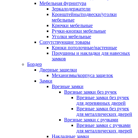
Мебельная фурнитура
Зеркалодержатели
Кронштейны/подвески/уголки
мебельные
Крючки мебельные
Ручки-кнопки мебельные
Уголки мебельные
Сопутствующие товары
Крюки потолочные/настенные
Проушины и накладки для навесных
замков
Бордер
Дверные защелки
Механизмы/корпуса защелок
Замки
Врезные замки
Врезные замки без ручек
Врезные замки без ручек
для деревянных дверей
Врезные замки без ручек
для металлических дверей
Врезные замки с ручками
Врезные замки с ручками
для металлических дверей
Накладные замки