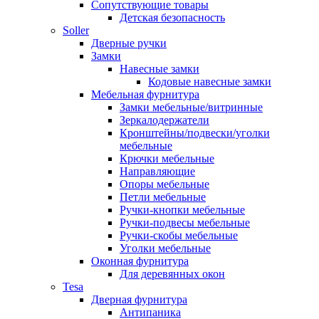
Сопутствующие товары
Детская безопасность
Soller
Дверные ручки
Замки
Навесные замки
Кодовые навесные замки
Мебельная фурнитура
Замки мебельные/витринные
Зеркалодержатели
Кронштейны/подвески/уголки
мебельные
Крючки мебельные
Направляющие
Опоры мебельные
Петли мебельные
Ручки-кнопки мебельные
Ручки-подвесы мебельные
Ручки-скобы мебельные
Уголки мебельные
Оконная фурнитура
Для деревянных окон
Tesa
Дверная фурнитура
Антипаника