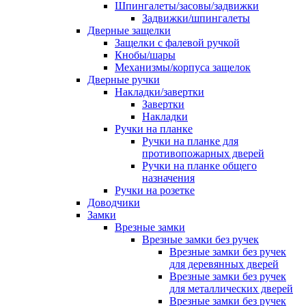
Шпингалеты/засовы/задвижки
Задвижки/шпингалеты
Дверные защелки
Защелки с фалевой ручкой
Кнобы/шары
Механизмы/корпуса защелок
Дверные ручки
Накладки/завертки
Завертки
Накладки
Ручки на планке
Ручки на планке для
противопожарных дверей
Ручки на планке общего
назначения
Ручки на розетке
Доводчики
Замки
Врезные замки
Врезные замки без ручек
Врезные замки без ручек
для деревянных дверей
Врезные замки без ручек
для металлических дверей
Врезные замки без ручек