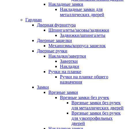
Накладные замки
Накладные замки для
металлических дверей
Гардиан
Дверная фурнитура
Шпингалеты/засовы/задвижки
Задвижки/шпингалеты
Дверные защелки
Механизмы/корпуса защелок
Дверные ручки
Накладки/завертки
Завертки
Накладки
Ручки на планке
Ручки на планке общего
назначения
Замки
Врезные замки
Врезные замки без ручек
Врезные замки без ручек
для металлических дверей
Врезные замки без ручек
для узкопрофильных
дверей
Накладные замки