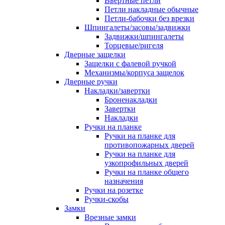
Ввертные петли
Петли накладные обычные
Петли-бабочки без врезки
Шпингалеты/засовы/задвижки
Задвижки/шпингалеты
Торцевые/ригеля
Дверные защелки
Защелки с фалевой ручкой
Механизмы/корпуса защелок
Дверные ручки
Накладки/завертки
Броненакладки
Завертки
Накладки
Ручки на планке
Ручки на планке для
противопожарных дверей
Ручки на планке для
узкопрофильных дверей
Ручки на планке общего
назначения
Ручки на розетке
Ручки-скобы
Замки
Врезные замки