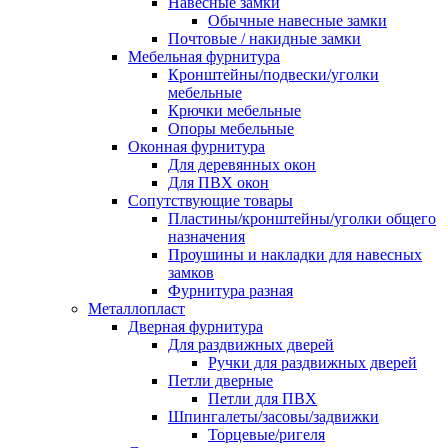
Навесные замки
Обычные навесные замки
Почтовые / накидные замки
Мебельная фурнитура
Кронштейны/подвески/уголки
мебельные
Крючки мебельные
Опоры мебельные
Оконная фурнитура
Для деревянных окон
Для ПВХ окон
Сопутствующие товары
Пластины/кронштейны/уголки общего
назначения
Проушины и накладки для навесных
замков
Фурнитура разная
Металлопласт
Дверная фурнитура
Для раздвижных дверей
Ручки для раздвижных дверей
Петли дверные
Петли для ПВХ
Шпингалеты/засовы/задвижки
Торцевые/ригеля