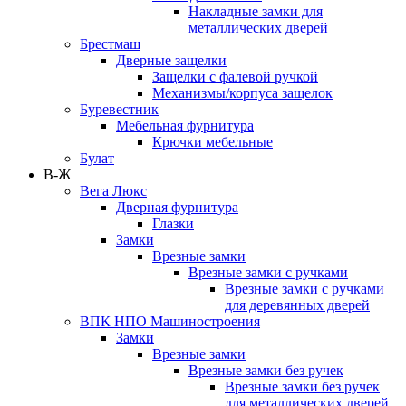
Накладные замки для
металлических дверей
Брестмаш
Дверные защелки
Защелки с фалевой ручкой
Механизмы/корпуса защелок
Буревестник
Мебельная фурнитура
Крючки мебельные
Булат
В-Ж
Вега Люкс
Дверная фурнитура
Глазки
Замки
Врезные замки
Врезные замки с ручками
Врезные замки с ручками
для деревянных дверей
ВПК НПО Машиностроения
Замки
Врезные замки
Врезные замки без ручек
Врезные замки без ручек
для металлических дверей