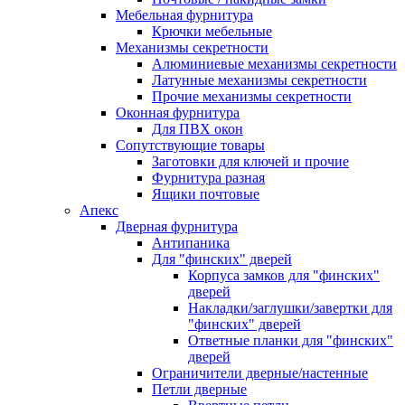
Мебельная фурнитура
Крючки мебельные
Механизмы секретности
Алюминиевые механизмы секретности
Латунные механизмы секретности
Прочие механизмы секретности
Оконная фурнитура
Для ПВХ окон
Сопутствующие товары
Заготовки для ключей и прочие
Фурнитура разная
Ящики почтовые
Апекс
Дверная фурнитура
Антипаника
Для "финских" дверей
Корпуса замков для "финских"
дверей
Накладки/заглушки/завертки для
"финских" дверей
Ответные планки для "финских"
дверей
Ограничители дверные/настенные
Петли дверные