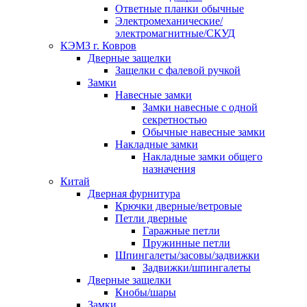
Ответные планки обычные
Электромеханические/
электромагнитные/СКУД
КЭМЗ г. Ковров
Дверные защелки
Защелки с фалевой ручкой
Замки
Навесные замки
Замки навесные с одной
секретностью
Обычные навесные замки
Накладные замки
Накладные замки общего
назначения
Китай
Дверная фурнитура
Крючки дверные/ветровые
Петли дверные
Гаражные петли
Пружинные петли
Шпингалеты/засовы/задвижки
Задвижки/шпингалеты
Дверные защелки
Кнобы/шары
Замки