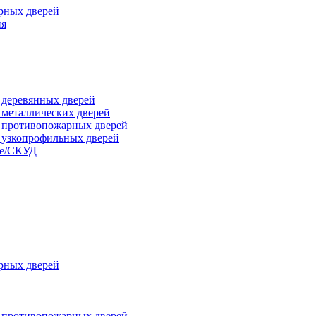
рных дверей
ия
я деревянных дверей
я металлических дверей
я противопожарных дверей
я узкопрофильных дверей
ые/СКУД
рных дверей
я противопожарных дверей