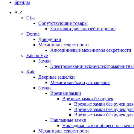
Бренды
A-Z
Cisa
Сопутствующие товары
Заготовки для ключей и прочие
Dorma
Доводчики
Механизмы секретности
Алюминиевые механизмы секретности
Falcon Eye
Замки
Электромеханические/электромагнитн
Kale
Дверные защелки
Механизмы/корпуса защелок
Замки
Врезные замки
Врезные замки без ручек
Врезные замки без ручек дл
Врезные замки без ручек дл
Врезные замки без ручек дл
Накладные замки
Накладные замки общего назначе
Механизмы секретности