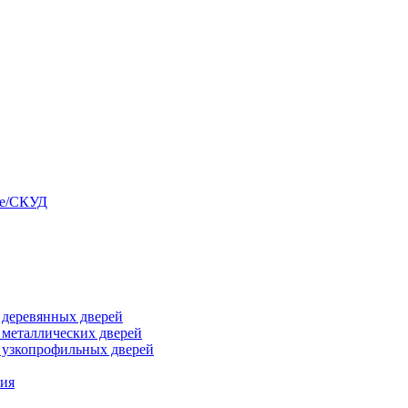
ые/СКУД
я деревянных дверей
я металлических дверей
я узкопрофильных дверей
ния