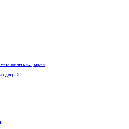
я металлических дверей
их дверей
й