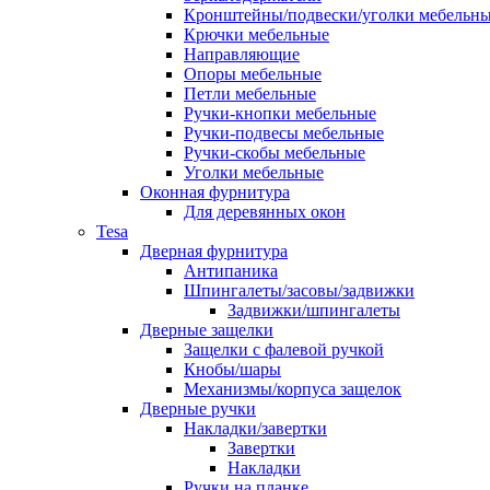
Кронштейны/подвески/уголки мебельн
Крючки мебельные
Направляющие
Опоры мебельные
Петли мебельные
Ручки-кнопки мебельные
Ручки-подвесы мебельные
Ручки-скобы мебельные
Уголки мебельные
Оконная фурнитура
Для деревянных окон
Tesa
Дверная фурнитура
Антипаника
Шпингалеты/засовы/задвижки
Задвижки/шпингалеты
Дверные защелки
Защелки с фалевой ручкой
Кнобы/шары
Механизмы/корпуса защелок
Дверные ручки
Накладки/завертки
Завертки
Накладки
Ручки на планке