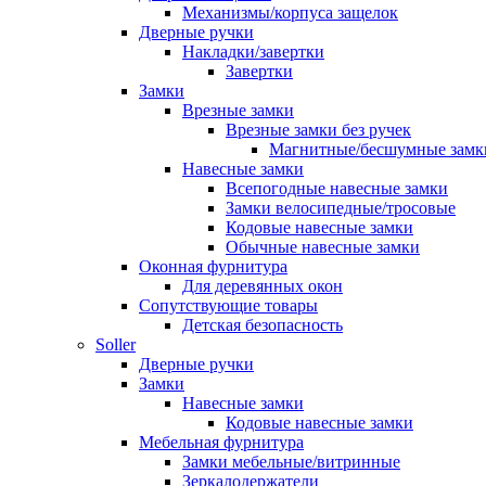
Механизмы/корпуса защелок
Дверные ручки
Накладки/завертки
Завертки
Замки
Врезные замки
Врезные замки без ручек
Магнитные/бесшумные замк
Навесные замки
Всепогодные навесные замки
Замки велосипедные/тросовые
Кодовые навесные замки
Обычные навесные замки
Оконная фурнитура
Для деревянных окон
Сопутствующие товары
Детская безопасность
Soller
Дверные ручки
Замки
Навесные замки
Кодовые навесные замки
Мебельная фурнитура
Замки мебельные/витринные
Зеркалодержатели