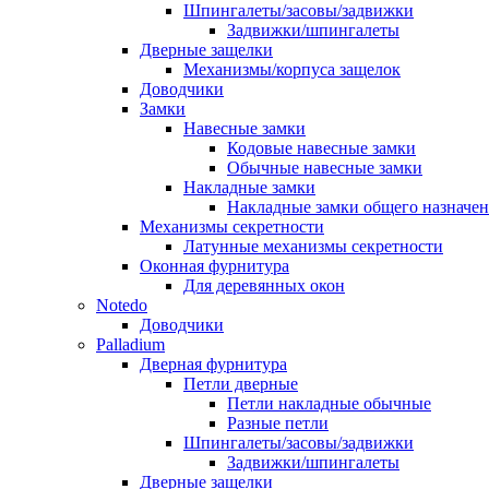
Шпингалеты/засовы/задвижки
Задвижки/шпингалеты
Дверные защелки
Механизмы/корпуса защелок
Доводчики
Замки
Навесные замки
Кодовые навесные замки
Обычные навесные замки
Накладные замки
Накладные замки общего назначе
Механизмы секретности
Латунные механизмы секретности
Оконная фурнитура
Для деревянных окон
Notedo
Доводчики
Palladium
Дверная фурнитура
Петли дверные
Петли накладные обычные
Разные петли
Шпингалеты/засовы/задвижки
Задвижки/шпингалеты
Дверные защелки