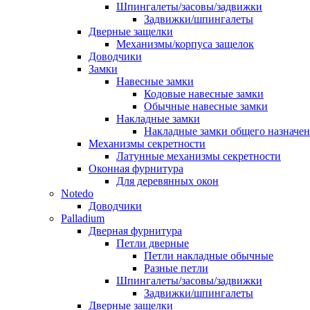
Шпингалеты/засовы/задвижки
Задвижки/шпингалеты
Дверные защелки
Механизмы/корпуса защелок
Доводчики
Замки
Навесные замки
Кодовые навесные замки
Обычные навесные замки
Накладные замки
Накладные замки общего назначе
Механизмы секретности
Латунные механизмы секретности
Оконная фурнитура
Для деревянных окон
Notedo
Доводчики
Palladium
Дверная фурнитура
Петли дверные
Петли накладные обычные
Разные петли
Шпингалеты/засовы/задвижки
Задвижки/шпингалеты
Дверные защелки