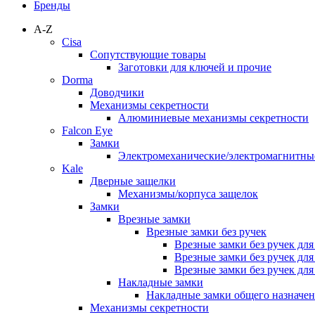
Бренды
A-Z
Cisa
Сопутствующие товары
Заготовки для ключей и прочие
Dorma
Доводчики
Механизмы секретности
Алюминиевые механизмы секретности
Falcon Eye
Замки
Электромеханические/электромагнитн
Kale
Дверные защелки
Механизмы/корпуса защелок
Замки
Врезные замки
Врезные замки без ручек
Врезные замки без ручек дл
Врезные замки без ручек дл
Врезные замки без ручек дл
Накладные замки
Накладные замки общего назначе
Механизмы секретности