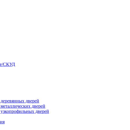
ые/СКУД
я деревянных дверей
я металлических дверей
я узкопрофильных дверей
ния