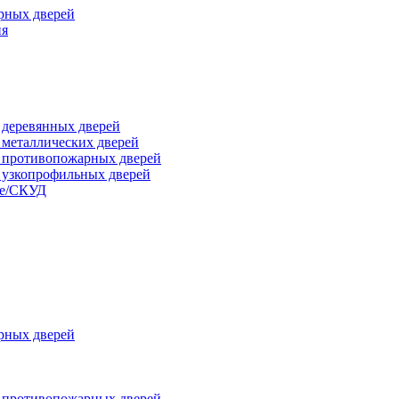
рных дверей
ия
я деревянных дверей
я металлических дверей
я противопожарных дверей
я узкопрофильных дверей
ые/СКУД
рных дверей
я противопожарных дверей