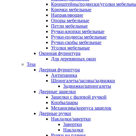
Кронштейны/подвески/уголки мебельн
Крючки мебельные
Направляющие
Опоры мебельные
Петли мебельные
Ручки-кнопки мебельные
Ручки-подвесы мебельные
Ручки-скобы мебельные
Уголки мебельные
Оконная фурнитура
Для деревянных окон
Tesa
Дверная фурнитура
Антипаника
Шпингалеты/засовы/задвижки
Задвижки/шпингалеты
Дверные защелки
Защелки с фалевой ручкой
Кнобы/шары
Механизмы/корпуса защелок
Дверные ручки
Накладки/завертки
Завертки
Накладки
Ручки на планке