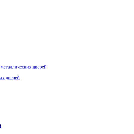
я металлических дверей
их дверей
й