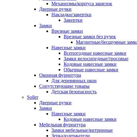
Механизмы/корпуса защелок
Дверные ручки
Накладки/завертки
Завертки
Замки
Врезные замки
Врезные замки без ручек
Магнитные/бесшумные замк
Навесные замки
Всепогодные навесные замки
Замки велосипедные/тросовые
Кодовые навесные замки
Обычные навесные замки
Оконная фурнитура
Для деревянных окон
Сопутствующие товары
Детская безопасность
Soller
Дверные ручки
Замки
Навесные замки
Кодовые навесные замки
Мебельная фурнитура
Замки мебельные/витринные
Зеркалодержатели