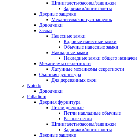
Шпингалеты/засовы/задвижки
Задвижки/шпингалеты
Дверные защелки
Механизмы/корпуса защелок
Доводчики
Замки
Навесные замки
Кодовые навесные замки
Обычные навесные замки
Накладные замки
Накладные замки общего назначе
Механизмы секретности
Латунные механизмы секретности
Оконная фурнитура
Для деревянных окон
Notedo
Доводчики
Palladium
Дверная фурнитура
Петли дверные
Петли накладные обычные
Разные петли
Шпингалеты/засовы/задвижки
Задвижки/шпингалеты
Дверные защелки