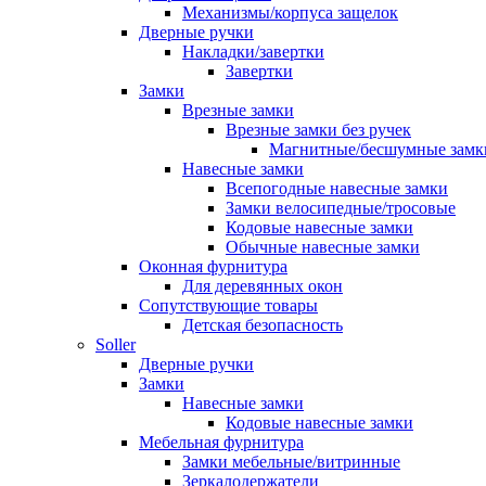
Механизмы/корпуса защелок
Дверные ручки
Накладки/завертки
Завертки
Замки
Врезные замки
Врезные замки без ручек
Магнитные/бесшумные замк
Навесные замки
Всепогодные навесные замки
Замки велосипедные/тросовые
Кодовые навесные замки
Обычные навесные замки
Оконная фурнитура
Для деревянных окон
Сопутствующие товары
Детская безопасность
Soller
Дверные ручки
Замки
Навесные замки
Кодовые навесные замки
Мебельная фурнитура
Замки мебельные/витринные
Зеркалодержатели