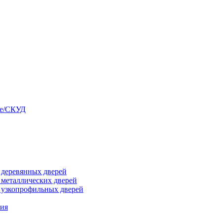
ые/СКУД
я деревянных дверей
я металлических дверей
я узкопрофильных дверей
ния