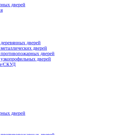
рных дверей
ия
я деревянных дверей
я металлических дверей
я противопожарных дверей
я узкопрофильных дверей
ые/СКУД
рных дверей
я противопожарных дверей