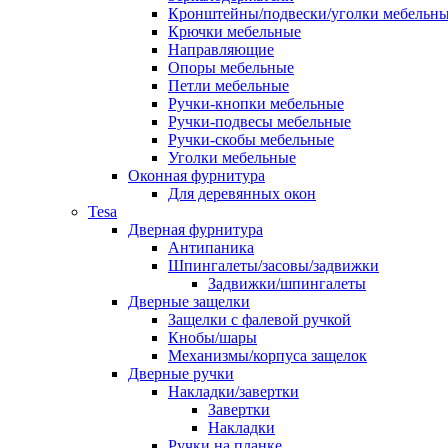
Кронштейны/подвески/уголки мебельн
Крючки мебельные
Направляющие
Опоры мебельные
Петли мебельные
Ручки-кнопки мебельные
Ручки-подвесы мебельные
Ручки-скобы мебельные
Уголки мебельные
Оконная фурнитура
Для деревянных окон
Tesa
Дверная фурнитура
Антипаника
Шпингалеты/засовы/задвижки
Задвижки/шпингалеты
Дверные защелки
Защелки с фалевой ручкой
Кнобы/шары
Механизмы/корпуса защелок
Дверные ручки
Накладки/завертки
Завертки
Накладки
Ручки на планке