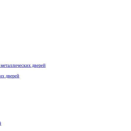
я металлических дверей
их дверей
й