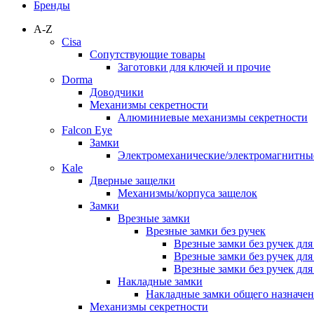
Бренды
A-Z
Cisa
Сопутствующие товары
Заготовки для ключей и прочие
Dorma
Доводчики
Механизмы секретности
Алюминиевые механизмы секретности
Falcon Eye
Замки
Электромеханические/электромагнитн
Kale
Дверные защелки
Механизмы/корпуса защелок
Замки
Врезные замки
Врезные замки без ручек
Врезные замки без ручек дл
Врезные замки без ручек дл
Врезные замки без ручек дл
Накладные замки
Накладные замки общего назначе
Механизмы секретности