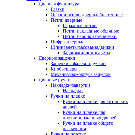
Дверная фурнитура
Глазки
Ограничители дверные/настенные
Петли дверные
Гаражные петли
Петли накладные обычные
Петли-бабочки без врезки
Цифры дверные
Шпингалеты/засовы/задвижки
Задвижки/шпингалеты
Дверные защелки
Защелки с фалевой ручкой
Кнобы/шары
Механизмы/корпуса защелок
Дверные ручки
Накладки/завертки
Накладки
Ручки на планке
Ручки на планке для китайских
дверей
Ручки на планке для
противопожарных дверей
Ручки на планке общего
назначения
Ручки на розетке