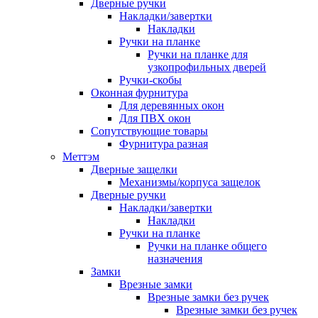
Дверные ручки
Накладки/завертки
Накладки
Ручки на планке
Ручки на планке для
узкопрофильных дверей
Ручки-скобы
Оконная фурнитура
Для деревянных окон
Для ПВХ окон
Сопутствующие товары
Фурнитура разная
Меттэм
Дверные защелки
Механизмы/корпуса защелок
Дверные ручки
Накладки/завертки
Накладки
Ручки на планке
Ручки на планке общего
назначения
Замки
Врезные замки
Врезные замки без ручек
Врезные замки без ручек