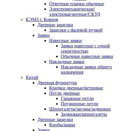
Ответные планки обычные
Электромеханические/
электромагнитные/СКУД
КЭМЗ г. Ковров
Дверные защелки
Защелки с фалевой ручкой
Замки
Навесные замки
Замки навесные с одной
секретностью
Обычные навесные замки
Накладные замки
Накладные замки общего
назначения
Китай
Дверная фурнитура
Крючки дверные/ветровые
Петли дверные
Гаражные петли
Пружинные петли
Шпингалеты/засовы/задвижки
Задвижки/шпингалеты
Дверные защелки
Кнобы/шары
Замки