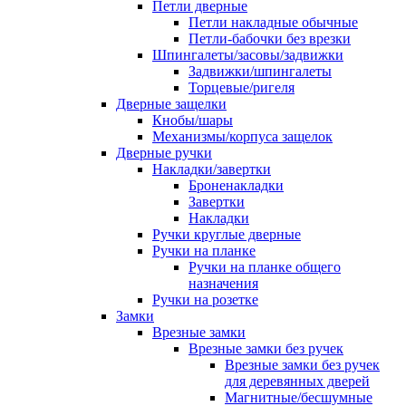
Петли дверные
Петли накладные обычные
Петли-бабочки без врезки
Шпингалеты/засовы/задвижки
Задвижки/шпингалеты
Торцевые/ригеля
Дверные защелки
Кнобы/шары
Механизмы/корпуса защелок
Дверные ручки
Накладки/завертки
Броненакладки
Завертки
Накладки
Ручки круглые дверные
Ручки на планке
Ручки на планке общего
назначения
Ручки на розетке
Замки
Врезные замки
Врезные замки без ручек
Врезные замки без ручек
для деревянных дверей
Магнитные/бесшумные