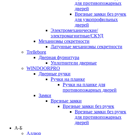
для противопожарных
дверей
Врезные замки без ручек
для узкопрофильных
дверей
Электромеханические/
электромагнитные/СКУД
Механизмы секретности
Латунные механизмы секретности
Trelleborg
Дверная фурнитура
Уплотнители дверные
WINDOORPRO
Дверные ручки
Ручки на планке
Ручки на планке для
противопожарных дверей
Замки
Врезные замки
Врезные замки без ручек
Врезные замки без ручек
для противопожарных
дверей
А-Б
Аллюр