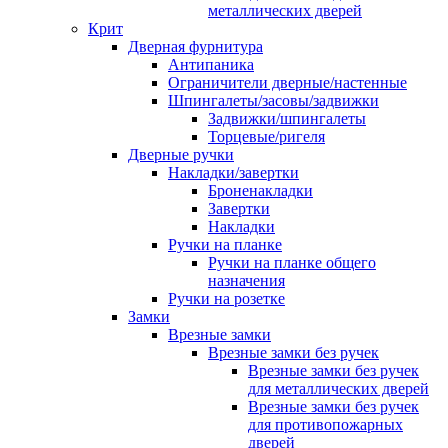
металлических дверей
Крит
Дверная фурнитура
Антипаника
Ограничители дверные/настенные
Шпингалеты/засовы/задвижки
Задвижки/шпингалеты
Торцевые/ригеля
Дверные ручки
Накладки/завертки
Броненакладки
Завертки
Накладки
Ручки на планке
Ручки на планке общего
назначения
Ручки на розетке
Замки
Врезные замки
Врезные замки без ручек
Врезные замки без ручек
для металлических дверей
Врезные замки без ручек
для противопожарных
дверей