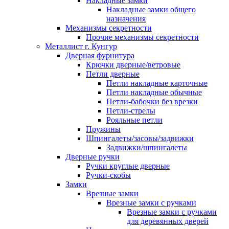
Накладные замки
Накладные замки общего
назначения
Механизмы секретности
Прочие механизмы секретности
Металлист г. Кунгур
Дверная фурнитура
Крючки дверные/ветровые
Петли дверные
Петли накладные карточные
Петли накладные обычные
Петли-бабочки без врезки
Петли-стрелы
Рояльные петли
Пружины
Шпингалеты/засовы/задвижки
Задвижки/шпингалеты
Дверные ручки
Ручки круглые дверные
Ручки-скобы
Замки
Врезные замки
Врезные замки с ручками
Врезные замки с ручками
для деревянных дверей