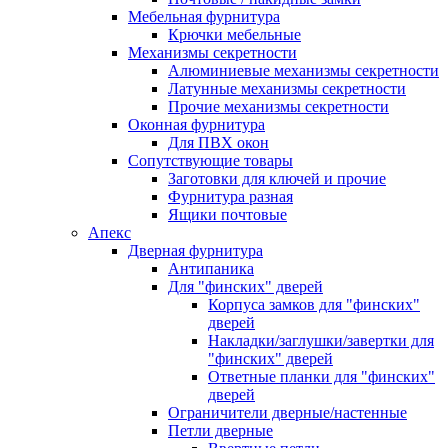
Мебельная фурнитура
Крючки мебельные
Механизмы секретности
Алюминиевые механизмы секретности
Латунные механизмы секретности
Прочие механизмы секретности
Оконная фурнитура
Для ПВХ окон
Сопутствующие товары
Заготовки для ключей и прочие
Фурнитура разная
Ящики почтовые
Апекс
Дверная фурнитура
Антипаника
Для "финских" дверей
Корпуса замков для "финских"
дверей
Накладки/заглушки/завертки для
"финских" дверей
Ответные планки для "финских"
дверей
Ограничители дверные/настенные
Петли дверные