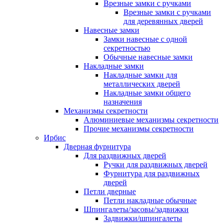
Врезные замки с ручками
Врезные замки с ручками
для деревянных дверей
Навесные замки
Замки навесные с одной
секретностью
Обычные навесные замки
Накладные замки
Накладные замки для
металлических дверей
Накладные замки общего
назначения
Механизмы секретности
Алюминиевые механизмы секретности
Прочие механизмы секретности
Ирбис
Дверная фурнитура
Для раздвижных дверей
Ручки для раздвижных дверей
Фурнитура для раздвижных
дверей
Петли дверные
Петли накладные обычные
Шпингалеты/засовы/задвижки
Задвижки/шпингалеты