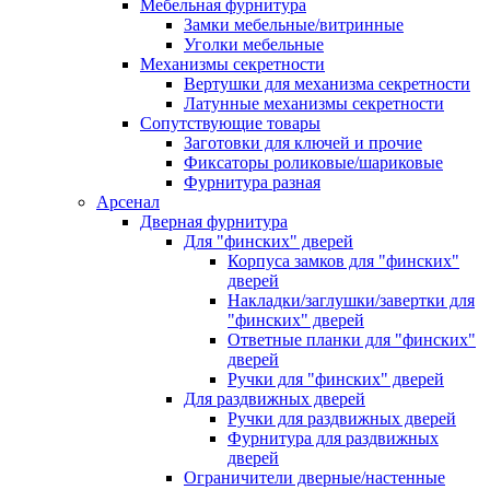
Мебельная фурнитура
Замки мебельные/витринные
Уголки мебельные
Механизмы секретности
Вертушки для механизма секретности
Латунные механизмы секретности
Сопутствующие товары
Заготовки для ключей и прочие
Фиксаторы роликовые/шариковые
Фурнитура разная
Арсенал
Дверная фурнитура
Для "финских" дверей
Корпуса замков для "финских"
дверей
Накладки/заглушки/завертки для
"финских" дверей
Ответные планки для "финских"
дверей
Ручки для "финских" дверей
Для раздвижных дверей
Ручки для раздвижных дверей
Фурнитура для раздвижных
дверей
Ограничители дверные/настенные