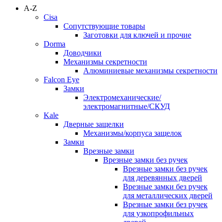
A-Z
Cisa
Сопутствующие товары
Заготовки для ключей и прочие
Dorma
Доводчики
Механизмы секретности
Алюминиевые механизмы секретности
Falcon Eye
Замки
Электромеханические/
электромагнитные/СКУД
Kale
Дверные защелки
Механизмы/корпуса защелок
Замки
Врезные замки
Врезные замки без ручек
Врезные замки без ручек
для деревянных дверей
Врезные замки без ручек
для металлических дверей
Врезные замки без ручек
для узкопрофильных