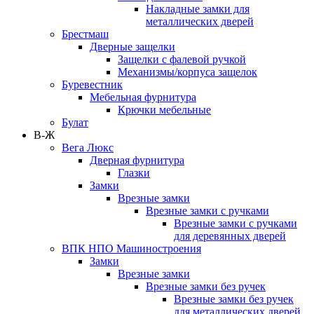
Накладные замки для
металлических дверей
Брестмаш
Дверные защелки
Защелки с фалевой ручкой
Механизмы/корпуса защелок
Буревестник
Мебельная фурнитура
Крючки мебельные
Булат
В-Ж
Вега Люкс
Дверная фурнитура
Глазки
Замки
Врезные замки
Врезные замки с ручками
Врезные замки с ручками
для деревянных дверей
ВПК НПО Машиностроения
Замки
Врезные замки
Врезные замки без ручек
Врезные замки без ручек
для металлических дверей