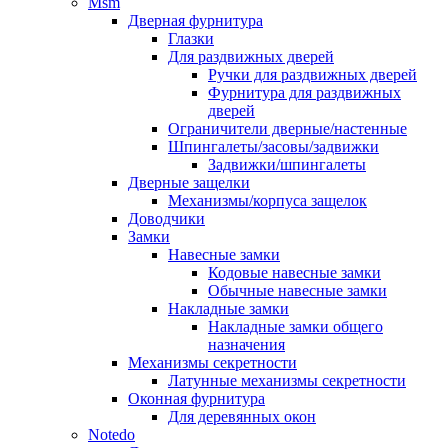
Msm
Дверная фурнитура
Глазки
Для раздвижных дверей
Ручки для раздвижных дверей
Фурнитура для раздвижных
дверей
Ограничители дверные/настенные
Шпингалеты/засовы/задвижки
Задвижки/шпингалеты
Дверные защелки
Механизмы/корпуса защелок
Доводчики
Замки
Навесные замки
Кодовые навесные замки
Обычные навесные замки
Накладные замки
Накладные замки общего
назначения
Механизмы секретности
Латунные механизмы секретности
Оконная фурнитура
Для деревянных окон
Notedo