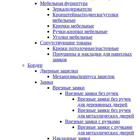
Мебельная фурнитура
Зеркалодержатели
Кронштейны/подвески/уголки
мебельные
Крючки мебельные
Ручки-кнопки мебельные
Уголки мебельные
Сопутствующие товары
Крюки потолочные/настенные
Проушины и накладки для навесных
замков
Бордер
Дверные защелки
Механизмы/корпуса защелок
Замки
Врезные замки
Врезные замки без ручек
Врезные замки без ручек
для деревянных дверей
Врезные замки без ручек
для металлических дверей
Врезные замки с ручками
Врезные замки с ручками
для металлических дверей
Накладные замки