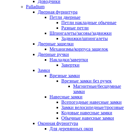
Доводчики
Palladium
Дверная фурнитура
Петли дверные
Петли накладные обычные
Разные петли
Шпингалеты/засовы/задвижки
Задвижки/шпингалеты
Дверные защелки
Механизмы/корпуса защелок
Дверные ручки
Накладки/завертки
Завертки
Замки
Врезные замки
Врезные замки без ручек
Магнитные/бесшумные
замки
Навесные замки
Всепогодные навесные замки
Замки велосипедные/тросовые
Кодовые навесные замки
Обычные навесные замки
Оконная фурнитура
Для деревянных окон