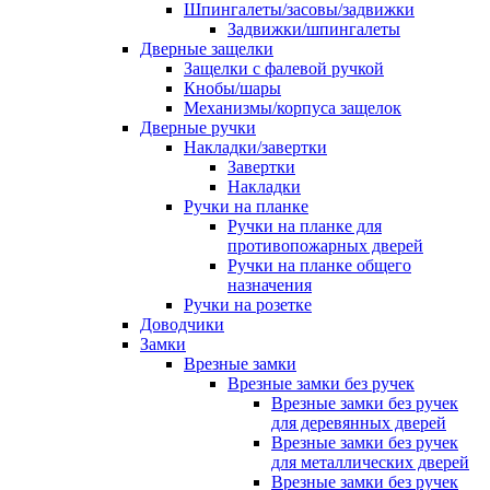
Шпингалеты/засовы/задвижки
Задвижки/шпингалеты
Дверные защелки
Защелки с фалевой ручкой
Кнобы/шары
Механизмы/корпуса защелок
Дверные ручки
Накладки/завертки
Завертки
Накладки
Ручки на планке
Ручки на планке для
противопожарных дверей
Ручки на планке общего
назначения
Ручки на розетке
Доводчики
Замки
Врезные замки
Врезные замки без ручек
Врезные замки без ручек
для деревянных дверей
Врезные замки без ручек
для металлических дверей
Врезные замки без ручек