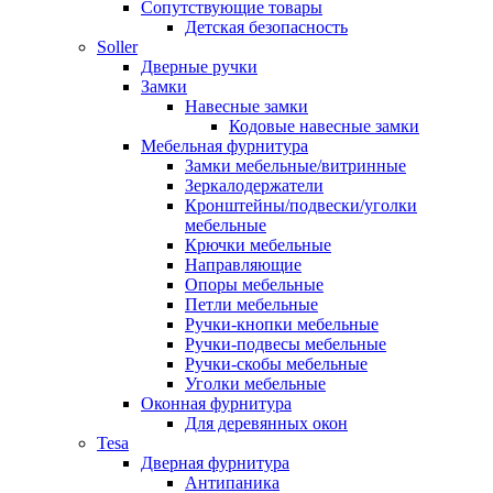
Сопутствующие товары
Детская безопасность
Soller
Дверные ручки
Замки
Навесные замки
Кодовые навесные замки
Мебельная фурнитура
Замки мебельные/витринные
Зеркалодержатели
Кронштейны/подвески/уголки
мебельные
Крючки мебельные
Направляющие
Опоры мебельные
Петли мебельные
Ручки-кнопки мебельные
Ручки-подвесы мебельные
Ручки-скобы мебельные
Уголки мебельные
Оконная фурнитура
Для деревянных окон
Tesa
Дверная фурнитура
Антипаника