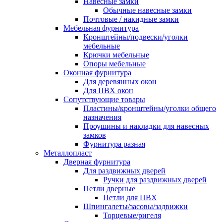
Навесные замки
Обычные навесные замки
Почтовые / накидные замки
Мебельная фурнитура
Кронштейны/подвески/уголки
мебельные
Крючки мебельные
Опоры мебельные
Оконная фурнитура
Для деревянных окон
Для ПВХ окон
Сопутствующие товары
Пластины/кронштейны/уголки общего
назначения
Проушины и накладки для навесных
замков
Фурнитура разная
Металлопласт
Дверная фурнитура
Для раздвижных дверей
Ручки для раздвижных дверей
Петли дверные
Петли для ПВХ
Шпингалеты/засовы/задвижки
Торцевые/ригеля