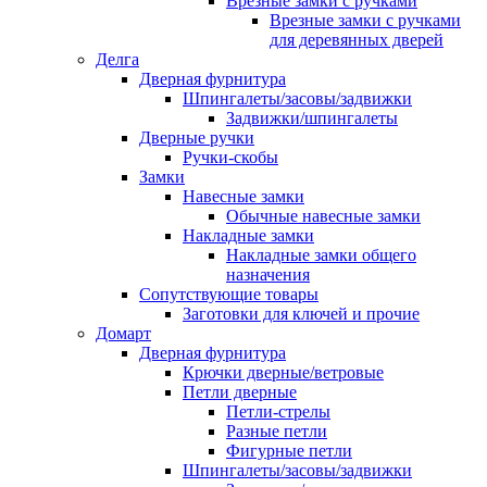
Врезные замки с ручками
Врезные замки с ручками
для деревянных дверей
Делга
Дверная фурнитура
Шпингалеты/засовы/задвижки
Задвижки/шпингалеты
Дверные ручки
Ручки-скобы
Замки
Навесные замки
Обычные навесные замки
Накладные замки
Накладные замки общего
назначения
Сопутствующие товары
Заготовки для ключей и прочие
Домарт
Дверная фурнитура
Крючки дверные/ветровые
Петли дверные
Петли-стрелы
Разные петли
Фигурные петли
Шпингалеты/засовы/задвижки