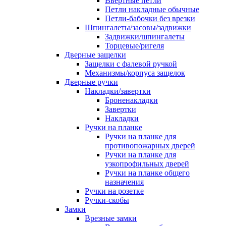
Ввертные петли
Петли накладные обычные
Петли-бабочки без врезки
Шпингалеты/засовы/задвижки
Задвижки/шпингалеты
Торцевые/ригеля
Дверные защелки
Защелки с фалевой ручкой
Механизмы/корпуса защелок
Дверные ручки
Накладки/завертки
Броненакладки
Завертки
Накладки
Ручки на планке
Ручки на планке для
противопожарных дверей
Ручки на планке для
узкопрофильных дверей
Ручки на планке общего
назначения
Ручки на розетке
Ручки-скобы
Замки
Врезные замки