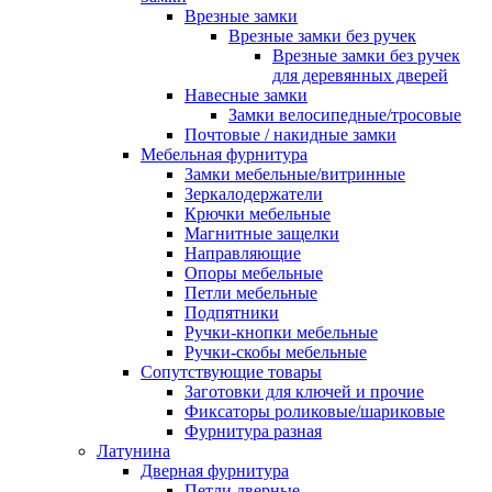
Врезные замки
Врезные замки без ручек
Врезные замки без ручек
для деревянных дверей
Навесные замки
Замки велосипедные/тросовые
Почтовые / накидные замки
Мебельная фурнитура
Замки мебельные/витринные
Зеркалодержатели
Крючки мебельные
Магнитные защелки
Направляющие
Опоры мебельные
Петли мебельные
Подпятники
Ручки-кнопки мебельные
Ручки-скобы мебельные
Сопутствующие товары
Заготовки для ключей и прочие
Фиксаторы роликовые/шариковые
Фурнитура разная
Латунина
Дверная фурнитура
Петли дверные