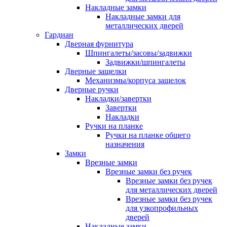
Накладные замки
Накладные замки для
металлических дверей
Гардиан
Дверная фурнитура
Шпингалеты/засовы/задвижки
Задвижки/шпингалеты
Дверные защелки
Механизмы/корпуса защелок
Дверные ручки
Накладки/завертки
Завертки
Накладки
Ручки на планке
Ручки на планке общего
назначения
Замки
Врезные замки
Врезные замки без ручек
Врезные замки без ручек
для металлических дверей
Врезные замки без ручек
для узкопрофильных
дверей
Накладные замки