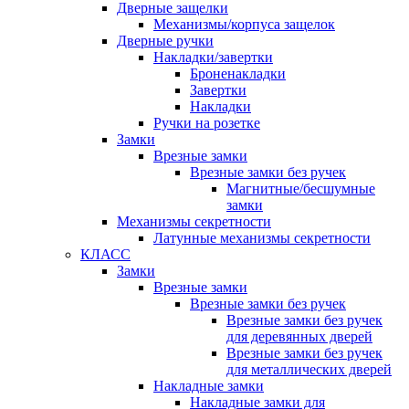
Дверные защелки
Механизмы/корпуса защелок
Дверные ручки
Накладки/завертки
Броненакладки
Завертки
Накладки
Ручки на розетке
Замки
Врезные замки
Врезные замки без ручек
Магнитные/бесшумные
замки
Механизмы секретности
Латунные механизмы секретности
КЛАСС
Замки
Врезные замки
Врезные замки без ручек
Врезные замки без ручек
для деревянных дверей
Врезные замки без ручек
для металлических дверей
Накладные замки
Накладные замки для