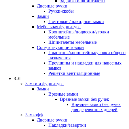
Задвижки/шпингалеты
Дверные ручки
Ручки-скобы
Замки
Почтовые / накидные замки
Мебельная фурнитура
Кронштейны/подвески/уголки
мебельные
Шпингалеты мебельные
Сопутствующие товары
Пластины/кронштейны/уголки общего
назначения
Проушины и накладки для навесных
замков
Решетки вентиляционные
З-Л
Замки и фурнитура
Замки
Врезные замки
Врезные замки без ручек
Врезные замки без ручек
для деревянных дверей
Замкофф
Дверные ручки
Накладки/завертки