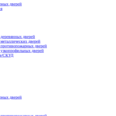
рных дверей
ия
я деревянных дверей
я металлических дверей
я противопожарных дверей
я узкопрофильных дверей
ые/СКУД
рных дверей
я противопожарных дверей