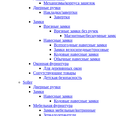
Механизмы/корпуса защелок
Дверные ручки
Накладки/завертки
Завертки
Замки
Врезные замки
Врезные замки без ручек
Магнитные/бесшумные замк
Навесные замки
Всепогодные навесные замки
Замки велосипедные/тросовые
Кодовые навесные замки
Обычные навесные замки
Оконная фурнитура
Для деревянных окон
Сопутствующие товары
Детская безопасность
Soller
Дверные ручки
Замки
Навесные замки
Кодовые навесные замки
Мебельная фурнитура
Замки мебельные/витринные
Зеркалодержатели