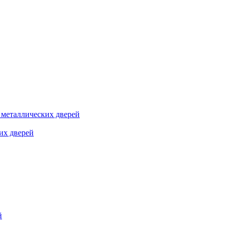
я металлических дверей
их дверей
й