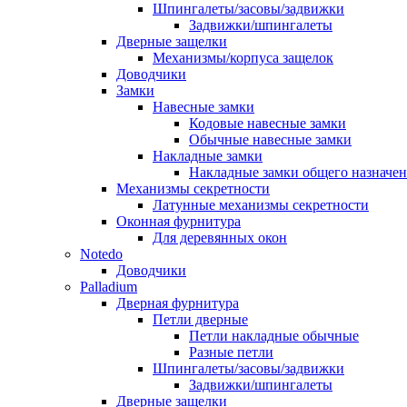
Шпингалеты/засовы/задвижки
Задвижки/шпингалеты
Дверные защелки
Механизмы/корпуса защелок
Доводчики
Замки
Навесные замки
Кодовые навесные замки
Обычные навесные замки
Накладные замки
Накладные замки общего назначе
Механизмы секретности
Латунные механизмы секретности
Оконная фурнитура
Для деревянных окон
Notedo
Доводчики
Palladium
Дверная фурнитура
Петли дверные
Петли накладные обычные
Разные петли
Шпингалеты/засовы/задвижки
Задвижки/шпингалеты
Дверные защелки