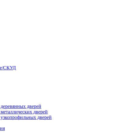
ые/СКУД
я деревянных дверей
я металлических дверей
я узкопрофильных дверей
ния