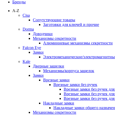
Бренды
A-Z
Cisa
Сопутствующие товары
Заготовки для ключей и прочие
Dorma
Доводчики
Механизмы секретности
Алюминиевые механизмы секретности
Falcon Eye
Замки
Электромеханические/электромагнитн
Kale
Дверные защелки
Механизмы/корпуса защелок
Замки
Врезные замки
Врезные замки без ручек
Врезные замки без ручек дл
Врезные замки без ручек дл
Врезные замки без ручек дл
Накладные замки
Накладные замки общего назначе
Механизмы секретности