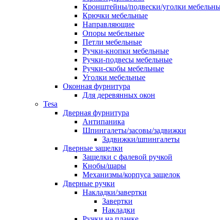
Кронштейны/подвески/уголки мебельн
Крючки мебельные
Направляющие
Опоры мебельные
Петли мебельные
Ручки-кнопки мебельные
Ручки-подвесы мебельные
Ручки-скобы мебельные
Уголки мебельные
Оконная фурнитура
Для деревянных окон
Tesa
Дверная фурнитура
Антипаника
Шпингалеты/засовы/задвижки
Задвижки/шпингалеты
Дверные защелки
Защелки с фалевой ручкой
Кнобы/шары
Механизмы/корпуса защелок
Дверные ручки
Накладки/завертки
Завертки
Накладки
Ручки на планке