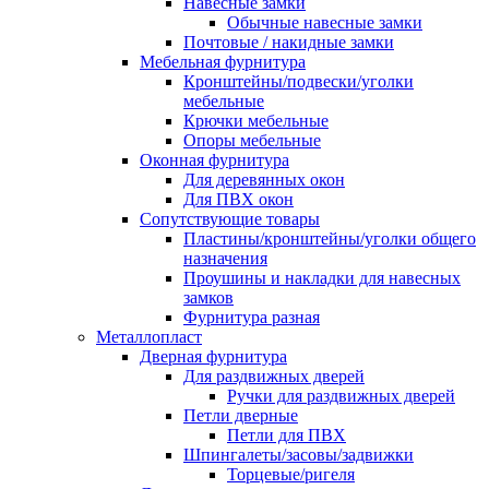
Навесные замки
Обычные навесные замки
Почтовые / накидные замки
Мебельная фурнитура
Кронштейны/подвески/уголки
мебельные
Крючки мебельные
Опоры мебельные
Оконная фурнитура
Для деревянных окон
Для ПВХ окон
Сопутствующие товары
Пластины/кронштейны/уголки общего
назначения
Проушины и накладки для навесных
замков
Фурнитура разная
Металлопласт
Дверная фурнитура
Для раздвижных дверей
Ручки для раздвижных дверей
Петли дверные
Петли для ПВХ
Шпингалеты/засовы/задвижки
Торцевые/ригеля