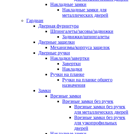
Накладные замки
Накладные замки для
металлических дверей
Гардиан
Дверная фурнитура
Шпингалеты/засовы/задвижки
Задвижки/шпингалеты
Дверные защелки
Механизмы/корпуса защелок
Дверные ручки
Накладки/завертки
Завертки
Накладки
Ручки на планке
Ручки на планке общего
назначения
Замки
Врезные замки
Врезные замки без ручек
Врезные замки без ручек
для металлических дверей
Врезные замки без ручек
для узкопрофильных
дверей
Накладные замки