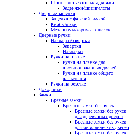
Шпингалеты/засовы/задвижки
Задвижки/шпингалеты
Дверные защелки
Защелки с фалевой ручкой
Кнобы/шары
Механизмы/корпуса защелок
Дверные ручки
Накладки/завертки
Завертки
Накладки
Ручки на планке
Ручки на планке для
противопожарных дверей
Ручки на планке общего
назначения
Ручки на розетке
Доводчики
Замки
Врезные замки
Врезные замки без ручек
Врезные замки без ручек
для деревянных дверей
Врезные замки без ручек
для металлических дверей
Врезные замки без ручек