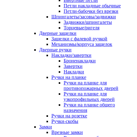
Ввертные петли
Петли накладные обычные
Петли-бабочки без врезки
Шпингалеты/засовы/задвижки
Задвижки/шпингалеты
Торцевые/ригеля
Дверные защелки
Защелки с фалевой ручкой
Механизмы/корпуса защелок
Дверные ручки
Накладки/завертки
Броненакладки
Завертки
Накладки
Ручки на планке
Ручки на планке для
противопожарных дверей
Ручки на планке для
узкопрофильных дверей
Ручки на планке общего
назначения
Ручки на розетке
Ручки-скобы
Замки
Врезные замки