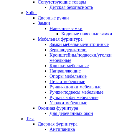
Сопутствующие товары
Детская безопасность
Soller
Дверные ручки
Замки
Навесные замки
Кодовые навесные замки
Мебельная фурнитура
Замки мебельные/витринные
Зеркалодержатели
Кронштейны/подвески/уголки
мебельные
Крючки мебельные
Направляющие
Опоры мебельные
Петли мебельные
Ручки-кнопки мебельные
Ручки-подвесы мебельные
Ручки-скобы мебельные
Уголки мебельные
Оконная фурнитура
Для деревянных окон
Tesa
Дверная фурнитура
Антипаника