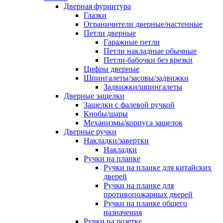
Дверная фурнитура
Глазки
Ограничители дверные/настенные
Петли дверные
Гаражные петли
Петли накладные обычные
Петли-бабочки без врезки
Цифры дверные
Шпингалеты/засовы/задвижки
Задвижки/шпингалеты
Дверные защелки
Защелки с фалевой ручкой
Кнобы/шары
Механизмы/корпуса защелок
Дверные ручки
Накладки/завертки
Накладки
Ручки на планке
Ручки на планке для китайских
дверей
Ручки на планке для
противопожарных дверей
Ручки на планке общего
назначения
Ручки на розетке