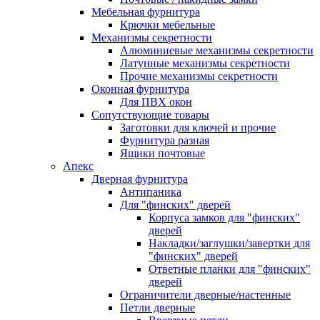
Мебельная фурнитура
Крючки мебельные
Механизмы секретности
Алюминиевые механизмы секретности
Латунные механизмы секретности
Прочие механизмы секретности
Оконная фурнитура
Для ПВХ окон
Сопутствующие товары
Заготовки для ключей и прочие
Фурнитура разная
Ящики почтовые
Апекс
Дверная фурнитура
Антипаника
Для "финских" дверей
Корпуса замков для "финских"
дверей
Накладки/заглушки/завертки для
"финских" дверей
Ответные планки для "финских"
дверей
Ограничители дверные/настенные
Петли дверные