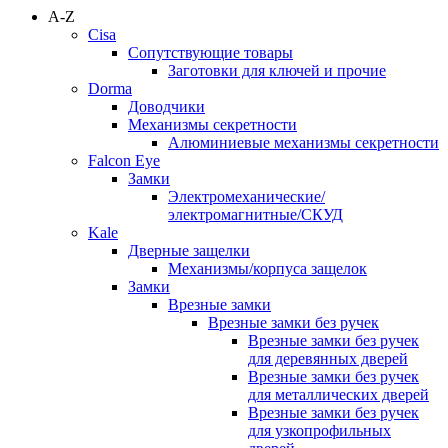
A-Z
Cisa
Сопутствующие товары
Заготовки для ключей и прочие
Dorma
Доводчики
Механизмы секретности
Алюминиевые механизмы секретности
Falcon Eye
Замки
Электромеханические/
электромагнитные/СКУД
Kale
Дверные защелки
Механизмы/корпуса защелок
Замки
Врезные замки
Врезные замки без ручек
Врезные замки без ручек
для деревянных дверей
Врезные замки без ручек
для металлических дверей
Врезные замки без ручек
для узкопрофильных