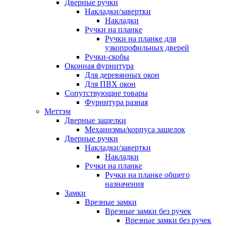
Дверные ручки
Накладки/завертки
Накладки
Ручки на планке
Ручки на планке для
узкопрофильных дверей
Ручки-скобы
Оконная фурнитура
Для деревянных окон
Для ПВХ окон
Сопутствующие товары
Фурнитура разная
Меттэм
Дверные защелки
Механизмы/корпуса защелок
Дверные ручки
Накладки/завертки
Накладки
Ручки на планке
Ручки на планке общего
назначения
Замки
Врезные замки
Врезные замки без ручек
Врезные замки без ручек