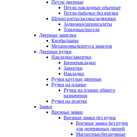
Петли дверные
Петли накладные обычные
Петли-бабочки без врезки
Шпингалеты/засовы/задвижки
Задвижки/шпингалеты
Торцевые/ригеля
Дверные защелки
Кнобы/шары
Механизмы/корпуса защелок
Дверные ручки
Накладки/завертки
Броненакладки
Завертки
Накладки
Ручки круглые дверные
Ручки на планке
Ручки на планке общего
назначения
Ручки на розетке
Замки
Врезные замки
Врезные замки без ручек
Врезные замки без ручек
для деревянных дверей
Магнитные/бесшумные