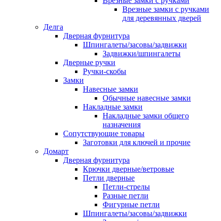
Врезные замки с ручками
Врезные замки с ручками
для деревянных дверей
Делга
Дверная фурнитура
Шпингалеты/засовы/задвижки
Задвижки/шпингалеты
Дверные ручки
Ручки-скобы
Замки
Навесные замки
Обычные навесные замки
Накладные замки
Накладные замки общего
назначения
Сопутствующие товары
Заготовки для ключей и прочие
Домарт
Дверная фурнитура
Крючки дверные/ветровые
Петли дверные
Петли-стрелы
Разные петли
Фигурные петли
Шпингалеты/засовы/задвижки