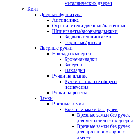
металлических дверей
Крит
Дверная фурнитура
Антипаника
Ограничители дверные/настенные
Шпингалеты/засовы/задвижки
Задвижки/шпингалеты
Торцевые/ригеля
Дверные ручки
Накладки/завертки
Броненакладки
Завертки
Накладки
Ручки на планке
Ручки на планке общего
назначения
Ручки на розетке
Замки
Врезные замки
Врезные замки без ручек
Врезные замки без ручек
для металлических дверей
Врезные замки без ручек
для противопожарных
дверей