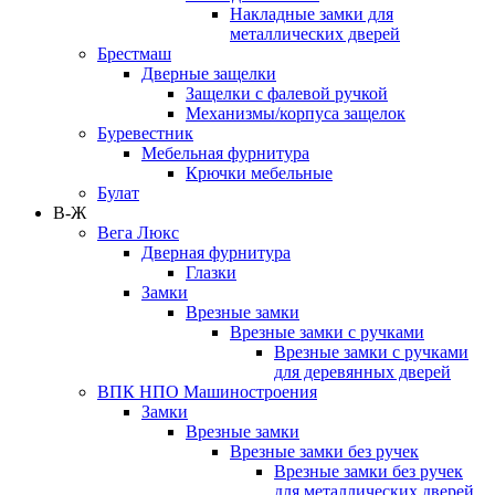
Накладные замки для
металлических дверей
Брестмаш
Дверные защелки
Защелки с фалевой ручкой
Механизмы/корпуса защелок
Буревестник
Мебельная фурнитура
Крючки мебельные
Булат
В-Ж
Вега Люкс
Дверная фурнитура
Глазки
Замки
Врезные замки
Врезные замки с ручками
Врезные замки с ручками
для деревянных дверей
ВПК НПО Машиностроения
Замки
Врезные замки
Врезные замки без ручек
Врезные замки без ручек
для металлических дверей