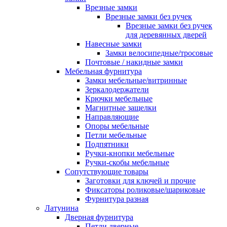
Врезные замки
Врезные замки без ручек
Врезные замки без ручек
для деревянных дверей
Навесные замки
Замки велосипедные/тросовые
Почтовые / накидные замки
Мебельная фурнитура
Замки мебельные/витринные
Зеркалодержатели
Крючки мебельные
Магнитные защелки
Направляющие
Опоры мебельные
Петли мебельные
Подпятники
Ручки-кнопки мебельные
Ручки-скобы мебельные
Сопутствующие товары
Заготовки для ключей и прочие
Фиксаторы роликовые/шариковые
Фурнитура разная
Латунина
Дверная фурнитура
Петли дверные