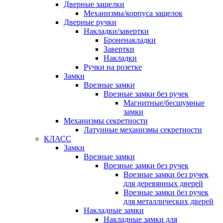
Дверные защелки
Механизмы/корпуса защелок
Дверные ручки
Накладки/завертки
Броненакладки
Завертки
Накладки
Ручки на розетке
Замки
Врезные замки
Врезные замки без ручек
Магнитные/бесшумные
замки
Механизмы секретности
Латунные механизмы секретности
КЛАСС
Замки
Врезные замки
Врезные замки без ручек
Врезные замки без ручек
для деревянных дверей
Врезные замки без ручек
для металлических дверей
Накладные замки
Накладные замки для