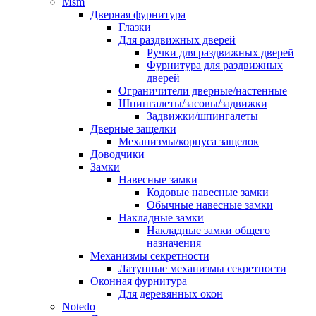
Msm
Дверная фурнитура
Глазки
Для раздвижных дверей
Ручки для раздвижных дверей
Фурнитура для раздвижных
дверей
Ограничители дверные/настенные
Шпингалеты/засовы/задвижки
Задвижки/шпингалеты
Дверные защелки
Механизмы/корпуса защелок
Доводчики
Замки
Навесные замки
Кодовые навесные замки
Обычные навесные замки
Накладные замки
Накладные замки общего
назначения
Механизмы секретности
Латунные механизмы секретности
Оконная фурнитура
Для деревянных окон
Notedo