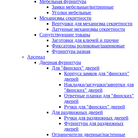
Мебельная фурнитура
Замки мебельные/витринные
Уголки мебельные
Механизмы секретности
Вертушки для механизма секретности
Латунные механизмы секретности
Сопутствующие товары
Заготовки для ключей и прочие
Фиксаторы роликовые/шариковые
Фурнитура разная
Арсенал
Дверная фурнитура
Для "финских" дверей
Корпуса замков для "финских"
дверей
Накладки/заглушки/завертки для
"финских" дверей
Ответные планки для "финских"
дверей
Ручки для "финских" дверей
Для раздвижных дверей
Ручки для раздвижных дверей
Фурнитура для раздвижных
дверей
Ограничители дверные/настенные