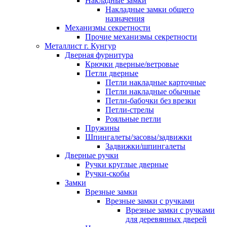
Накладные замки
Накладные замки общего
назначения
Механизмы секретности
Прочие механизмы секретности
Металлист г. Кунгур
Дверная фурнитура
Крючки дверные/ветровые
Петли дверные
Петли накладные карточные
Петли накладные обычные
Петли-бабочки без врезки
Петли-стрелы
Рояльные петли
Пружины
Шпингалеты/засовы/задвижки
Задвижки/шпингалеты
Дверные ручки
Ручки круглые дверные
Ручки-скобы
Замки
Врезные замки
Врезные замки с ручками
Врезные замки с ручками
для деревянных дверей