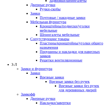
Задвижки/шпингалеты
Дверные ручки
Ручки-скобы
Замки
Почтовые / накидные замки
Мебельная фурнитура
Кронштейны/подвески/уголки
мебельные
Шпингалеты мебельные
Сопутствующие товары
Пластины/кронштейны/уголки общего
назначения
Проушины и накладки для навесных
замков
Решетки вентиляционные
З-Л
Замки и фурнитура
Замки
Врезные замки
Врезные замки без ручек
Врезные замки без ручек
для деревянных дверей
Замкофф
Дверные ручки
Накладки/завертки