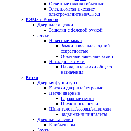
Ответные планки обычные
Электромеханические/
электромагнитные/СКУД
КЭМЗ г. Ковров
Дверные защелки
Защелки с фалевой ручкой
Замки
Навесные замки
Замки навесные с одной
секретностью
Обычные навесные замки
Накладные замки
Накладные замки общего
назначения
Китай
Дверная фурнитура
Крючки дверные/ветровые
Петли дверные
Гаражные петли
Пружинные петли
Шпингалеты/засовы/задвижки
Задвижки/шпингалеты
Дверные защелки
Кнобы/шары
Замки