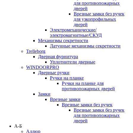
для противопожарных
дверей
Врезные замки без ручек
для узкопрофильных
дверей
Электромеханические/
электромагнитные/СКУД
Механизмы секретности
Латунные механизмы секретности
Trelleborg
Дверная фурнитура
Уплотнители дверные
WINDOORPRO
Дверные ручки
Ручки на планке
Ручки на планке для
противопожарных дверей
Замки
Врезные замки
Врезные замки без ручек
Врезные замки без ручек
для противопожарных
дверей
А-Б
Аллюр