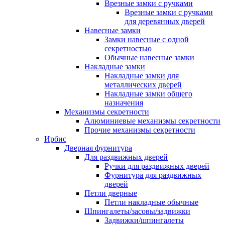
Врезные замки с ручками
Врезные замки с ручками
для деревянных дверей
Навесные замки
Замки навесные с одной
секретностью
Обычные навесные замки
Накладные замки
Накладные замки для
металлических дверей
Накладные замки общего
назначения
Механизмы секретности
Алюминиевые механизмы секретности
Прочие механизмы секретности
Ирбис
Дверная фурнитура
Для раздвижных дверей
Ручки для раздвижных дверей
Фурнитура для раздвижных
дверей
Петли дверные
Петли накладные обычные
Шпингалеты/засовы/задвижки
Задвижки/шпингалеты