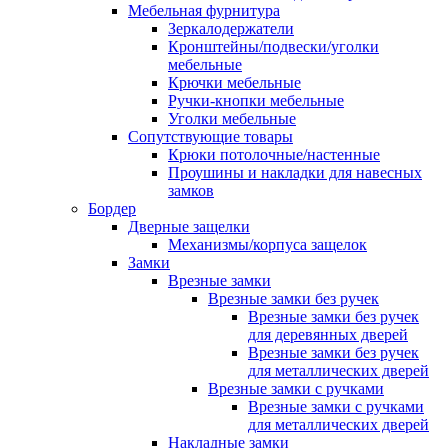
Мебельная фурнитура
Зеркалодержатели
Кронштейны/подвески/уголки
мебельные
Крючки мебельные
Ручки-кнопки мебельные
Уголки мебельные
Сопутствующие товары
Крюки потолочные/настенные
Проушины и накладки для навесных
замков
Бордер
Дверные защелки
Механизмы/корпуса защелок
Замки
Врезные замки
Врезные замки без ручек
Врезные замки без ручек
для деревянных дверей
Врезные замки без ручек
для металлических дверей
Врезные замки с ручками
Врезные замки с ручками
для металлических дверей
Накладные замки