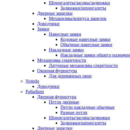
Шпингалеты/засовы/задвижки
Задвижки/шпингалеты
Дверные защелки
Механизмы/корпуса защелок
Доводчики
Замки
Навесные замки
Кодовые навесные замки
Обычные навесные замки
Накладные замки
Накладные замки общего назначе
Механизмы секретности
Латунные механизмы секретности
Оконная фурнитура
Для деревянных окон
Notedo
Доводчики
Palladium
Дверная фурнитура
Петли дверные
Петли накладные обычные
Разные петли
Шпингалеты/засовы/задвижки
Задвижки/шпингалеты
Дверные защелки