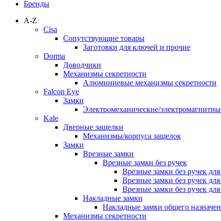
Бренды
A-Z
Cisa
Сопутствующие товары
Заготовки для ключей и прочие
Dorma
Доводчики
Механизмы секретности
Алюминиевые механизмы секретности
Falcon Eye
Замки
Электромеханические/электромагнитн
Kale
Дверные защелки
Механизмы/корпуса защелок
Замки
Врезные замки
Врезные замки без ручек
Врезные замки без ручек дл
Врезные замки без ручек дл
Врезные замки без ручек дл
Накладные замки
Накладные замки общего назначе
Механизмы секретности