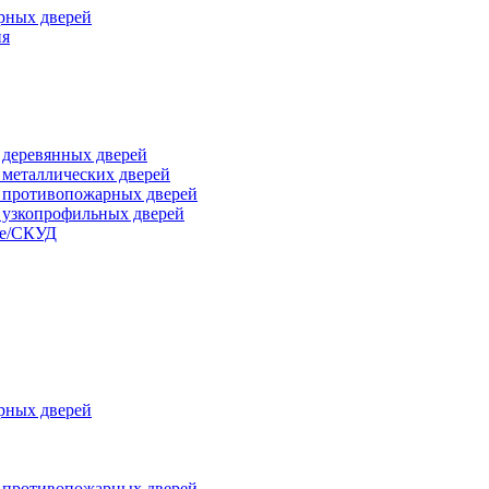
рных дверей
ия
я деревянных дверей
я металлических дверей
я противопожарных дверей
я узкопрофильных дверей
ые/СКУД
рных дверей
я противопожарных дверей