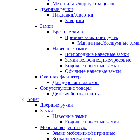
Механизмы/корпуса защелок
Дверные ручки
Накладки/завертки
Завертки
Замки
Врезные замки
Врезные замки без ручек
Магнитные/бесшумные замк
Навесные замки
Всепогодные навесные замки
Замки велосипедные/тросовые
Кодовые навесные замки
Обычные навесные замки
Оконная фурнитура
Для деревянных окон
Сопутствующие товары
Детская безопасность
Soller
Дверные ручки
Замки
Навесные замки
Кодовые навесные замки
Мебельная фурнитура
Замки мебельные/витринные
Зеркалодержатели