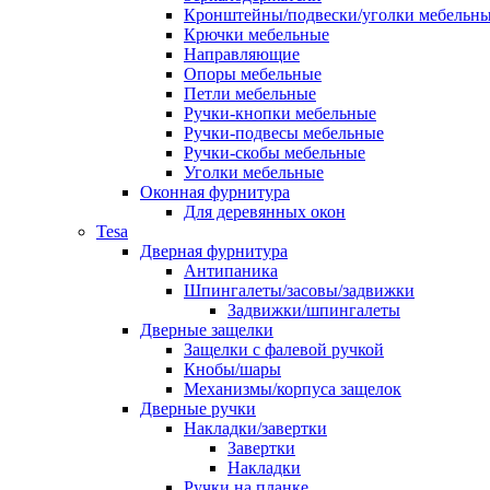
Кронштейны/подвески/уголки мебельн
Крючки мебельные
Направляющие
Опоры мебельные
Петли мебельные
Ручки-кнопки мебельные
Ручки-подвесы мебельные
Ручки-скобы мебельные
Уголки мебельные
Оконная фурнитура
Для деревянных окон
Tesa
Дверная фурнитура
Антипаника
Шпингалеты/засовы/задвижки
Задвижки/шпингалеты
Дверные защелки
Защелки с фалевой ручкой
Кнобы/шары
Механизмы/корпуса защелок
Дверные ручки
Накладки/завертки
Завертки
Накладки
Ручки на планке