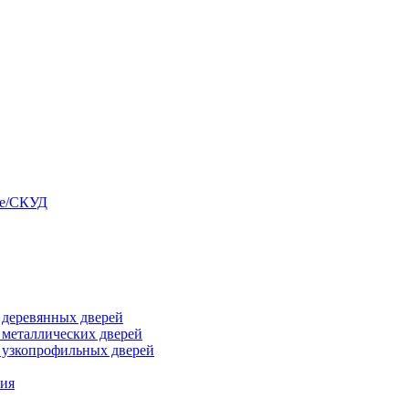
ые/СКУД
я деревянных дверей
я металлических дверей
я узкопрофильных дверей
ния