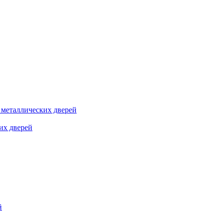
я металлических дверей
их дверей
й