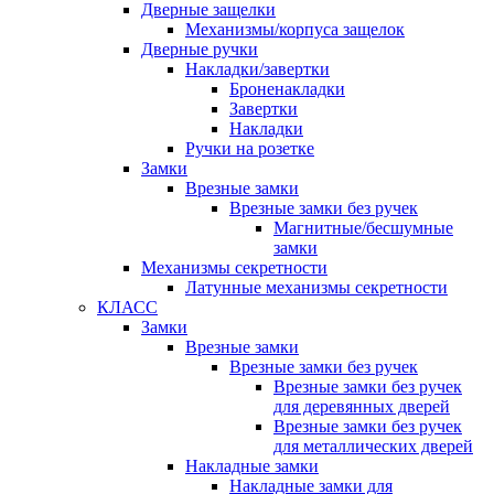
Дверные защелки
Механизмы/корпуса защелок
Дверные ручки
Накладки/завертки
Броненакладки
Завертки
Накладки
Ручки на розетке
Замки
Врезные замки
Врезные замки без ручек
Магнитные/бесшумные
замки
Механизмы секретности
Латунные механизмы секретности
КЛАСС
Замки
Врезные замки
Врезные замки без ручек
Врезные замки без ручек
для деревянных дверей
Врезные замки без ручек
для металлических дверей
Накладные замки
Накладные замки для