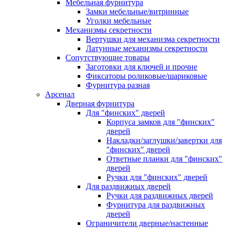
Мебельная фурнитура
Замки мебельные/витринные
Уголки мебельные
Механизмы секретности
Вертушки для механизма секретности
Латунные механизмы секретности
Сопутствующие товары
Заготовки для ключей и прочие
Фиксаторы роликовые/шариковые
Фурнитура разная
Арсенал
Дверная фурнитура
Для "финских" дверей
Корпуса замков для "финских"
дверей
Накладки/заглушки/завертки для
"финских" дверей
Ответные планки для "финских"
дверей
Ручки для "финских" дверей
Для раздвижных дверей
Ручки для раздвижных дверей
Фурнитура для раздвижных
дверей
Ограничители дверные/настенные