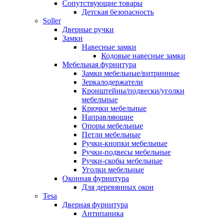
Сопутствующие товары
Детская безопасность
Soller
Дверные ручки
Замки
Навесные замки
Кодовые навесные замки
Мебельная фурнитура
Замки мебельные/витринные
Зеркалодержатели
Кронштейны/подвески/уголки
мебельные
Крючки мебельные
Направляющие
Опоры мебельные
Петли мебельные
Ручки-кнопки мебельные
Ручки-подвесы мебельные
Ручки-скобы мебельные
Уголки мебельные
Оконная фурнитура
Для деревянных окон
Tesa
Дверная фурнитура
Антипаника