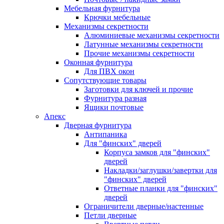
Мебельная фурнитура
Крючки мебельные
Механизмы секретности
Алюминиевые механизмы секретности
Латунные механизмы секретности
Прочие механизмы секретности
Оконная фурнитура
Для ПВХ окон
Сопутствующие товары
Заготовки для ключей и прочие
Фурнитура разная
Ящики почтовые
Апекс
Дверная фурнитура
Антипаника
Для "финских" дверей
Корпуса замков для "финских"
дверей
Накладки/заглушки/завертки для
"финских" дверей
Ответные планки для "финских"
дверей
Ограничители дверные/настенные
Петли дверные