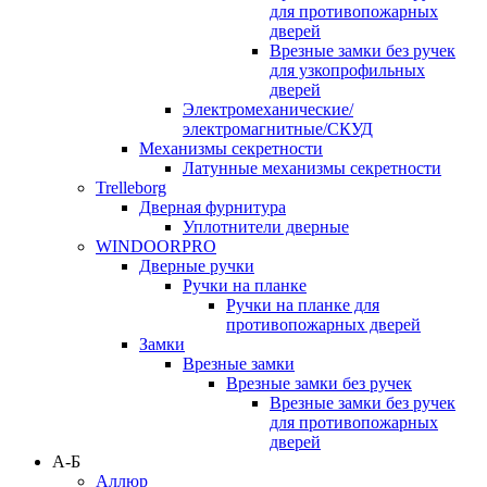
для противопожарных
дверей
Врезные замки без ручек
для узкопрофильных
дверей
Электромеханические/
электромагнитные/СКУД
Механизмы секретности
Латунные механизмы секретности
Trelleborg
Дверная фурнитура
Уплотнители дверные
WINDOORPRO
Дверные ручки
Ручки на планке
Ручки на планке для
противопожарных дверей
Замки
Врезные замки
Врезные замки без ручек
Врезные замки без ручек
для противопожарных
дверей
А-Б
Аллюр