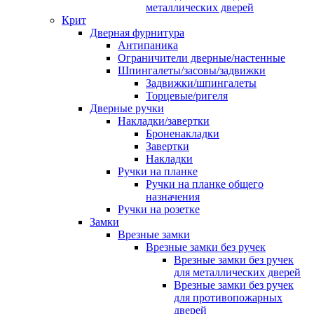
металлических дверей
Крит
Дверная фурнитура
Антипаника
Ограничители дверные/настенные
Шпингалеты/засовы/задвижки
Задвижки/шпингалеты
Торцевые/ригеля
Дверные ручки
Накладки/завертки
Броненакладки
Завертки
Накладки
Ручки на планке
Ручки на планке общего
назначения
Ручки на розетке
Замки
Врезные замки
Врезные замки без ручек
Врезные замки без ручек
для металлических дверей
Врезные замки без ручек
для противопожарных
дверей