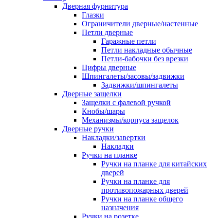
Дверная фурнитура
Глазки
Ограничители дверные/настенные
Петли дверные
Гаражные петли
Петли накладные обычные
Петли-бабочки без врезки
Цифры дверные
Шпингалеты/засовы/задвижки
Задвижки/шпингалеты
Дверные защелки
Защелки с фалевой ручкой
Кнобы/шары
Механизмы/корпуса защелок
Дверные ручки
Накладки/завертки
Накладки
Ручки на планке
Ручки на планке для китайских
дверей
Ручки на планке для
противопожарных дверей
Ручки на планке общего
назначения
Ручки на розетке