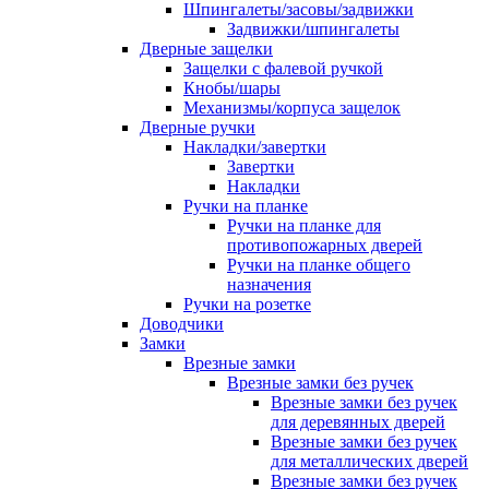
Шпингалеты/засовы/задвижки
Задвижки/шпингалеты
Дверные защелки
Защелки с фалевой ручкой
Кнобы/шары
Механизмы/корпуса защелок
Дверные ручки
Накладки/завертки
Завертки
Накладки
Ручки на планке
Ручки на планке для
противопожарных дверей
Ручки на планке общего
назначения
Ручки на розетке
Доводчики
Замки
Врезные замки
Врезные замки без ручек
Врезные замки без ручек
для деревянных дверей
Врезные замки без ручек
для металлических дверей
Врезные замки без ручек