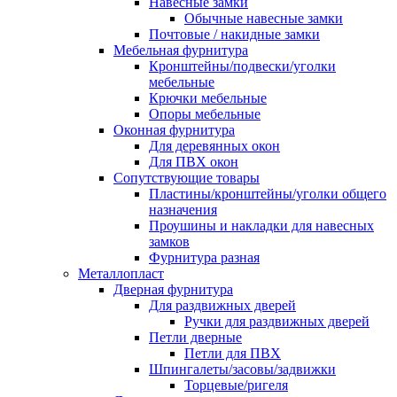
Навесные замки
Обычные навесные замки
Почтовые / накидные замки
Мебельная фурнитура
Кронштейны/подвески/уголки
мебельные
Крючки мебельные
Опоры мебельные
Оконная фурнитура
Для деревянных окон
Для ПВХ окон
Сопутствующие товары
Пластины/кронштейны/уголки общего
назначения
Проушины и накладки для навесных
замков
Фурнитура разная
Металлопласт
Дверная фурнитура
Для раздвижных дверей
Ручки для раздвижных дверей
Петли дверные
Петли для ПВХ
Шпингалеты/засовы/задвижки
Торцевые/ригеля