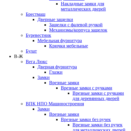
Накладные замки для
металлических дверей
Брестмаш
Дверные защелки
Защелки с фалевой ручкой
Механизмы/корпуса защелок
Буревестник
Мебельная фурнитура
Крючки мебельные
Булат
В-Ж
Вега Люкс
Дверная фурнитура
Глазки
Замки
Врезные замки
Врезные замки с ручками
Врезные замки с ручками
для деревянных дверей
ВПК НПО Машиностроения
Замки
Врезные замки
Врезные замки без ручек
Врезные замки без ручек
для металлических дверей