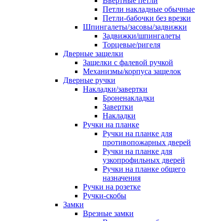
Ввертные петли
Петли накладные обычные
Петли-бабочки без врезки
Шпингалеты/засовы/задвижки
Задвижки/шпингалеты
Торцевые/ригеля
Дверные защелки
Защелки с фалевой ручкой
Механизмы/корпуса защелок
Дверные ручки
Накладки/завертки
Броненакладки
Завертки
Накладки
Ручки на планке
Ручки на планке для
противопожарных дверей
Ручки на планке для
узкопрофильных дверей
Ручки на планке общего
назначения
Ручки на розетке
Ручки-скобы
Замки
Врезные замки