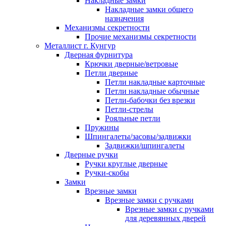
Накладные замки
Накладные замки общего
назначения
Механизмы секретности
Прочие механизмы секретности
Металлист г. Кунгур
Дверная фурнитура
Крючки дверные/ветровые
Петли дверные
Петли накладные карточные
Петли накладные обычные
Петли-бабочки без врезки
Петли-стрелы
Рояльные петли
Пружины
Шпингалеты/засовы/задвижки
Задвижки/шпингалеты
Дверные ручки
Ручки круглые дверные
Ручки-скобы
Замки
Врезные замки
Врезные замки с ручками
Врезные замки с ручками
для деревянных дверей