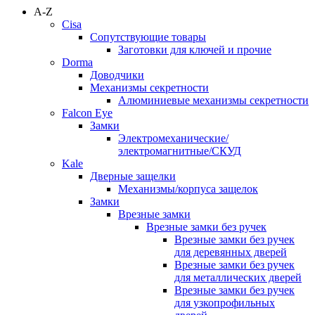
A-Z
Cisa
Сопутствующие товары
Заготовки для ключей и прочие
Dorma
Доводчики
Механизмы секретности
Алюминиевые механизмы секретности
Falcon Eye
Замки
Электромеханические/
электромагнитные/СКУД
Kale
Дверные защелки
Механизмы/корпуса защелок
Замки
Врезные замки
Врезные замки без ручек
Врезные замки без ручек
для деревянных дверей
Врезные замки без ручек
для металлических дверей
Врезные замки без ручек
для узкопрофильных