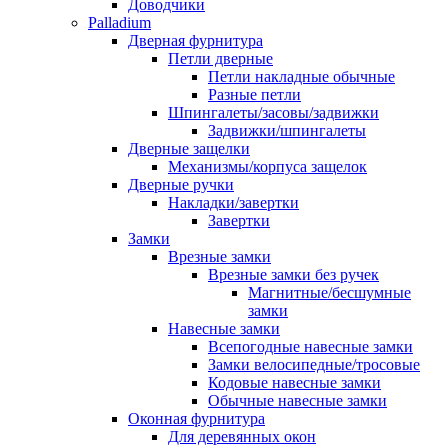
Доводчики
Palladium
Дверная фурнитура
Петли дверные
Петли накладные обычные
Разные петли
Шпингалеты/засовы/задвижки
Задвижки/шпингалеты
Дверные защелки
Механизмы/корпуса защелок
Дверные ручки
Накладки/завертки
Завертки
Замки
Врезные замки
Врезные замки без ручек
Магнитные/бесшумные
замки
Навесные замки
Всепогодные навесные замки
Замки велосипедные/тросовые
Кодовые навесные замки
Обычные навесные замки
Оконная фурнитура
Для деревянных окон