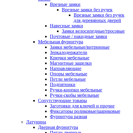
Врезные замки
Врезные замки без ручек
Врезные замки без ручек
для деревянных дверей
Навесные замки
Замки велосипедные/тросовые
Почтовые / накидные замки
Мебельная фурнитура
Замки мебельные/витринные
Зеркалодержатели
Крючки мебельные
Магнитные защелки
Направляющие
Опоры мебельные
Петли мебельные
Подпятники
Ручки-кнопки мебельные
Ручки-скобы мебельные
Сопутствующие товары
Заготовки для ключей и прочие
Фиксаторы роликовые/шариковые
Фурнитура разная
Латунина
Дверная фурнитура
Петли дверные