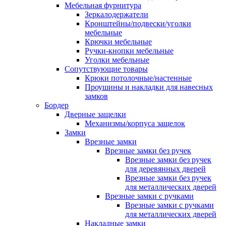
Мебельная фурнитура
Зеркалодержатели
Кронштейны/подвески/уголки
мебельные
Крючки мебельные
Ручки-кнопки мебельные
Уголки мебельные
Сопутствующие товары
Крюки потолочные/настенные
Проушины и накладки для навесных
замков
Бордер
Дверные защелки
Механизмы/корпуса защелок
Замки
Врезные замки
Врезные замки без ручек
Врезные замки без ручек
для деревянных дверей
Врезные замки без ручек
для металлических дверей
Врезные замки с ручками
Врезные замки с ручками
для металлических дверей
Накладные замки