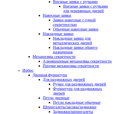
Врезные замки с ручками
Врезные замки с ручками
для деревянных дверей
Навесные замки
Замки навесные с одной
секретностью
Обычные навесные замки
Накладные замки
Накладные замки для
металлических дверей
Накладные замки общего
назначения
Механизмы секретности
Алюминиевые механизмы секретности
Прочие механизмы секретности
Ирбис
Дверная фурнитура
Для раздвижных дверей
Ручки для раздвижных дверей
Фурнитура для раздвижных
дверей
Петли дверные
Петли накладные обычные
Шпингалеты/засовы/задвижки
Задвижки/шпингалеты