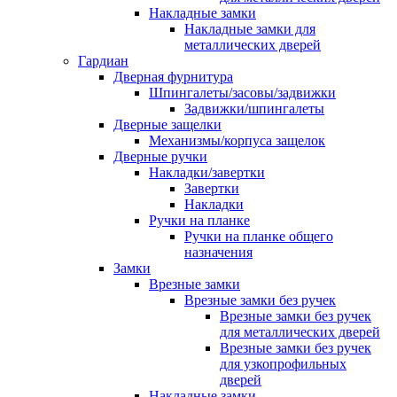
Накладные замки
Накладные замки для
металлических дверей
Гардиан
Дверная фурнитура
Шпингалеты/засовы/задвижки
Задвижки/шпингалеты
Дверные защелки
Механизмы/корпуса защелок
Дверные ручки
Накладки/завертки
Завертки
Накладки
Ручки на планке
Ручки на планке общего
назначения
Замки
Врезные замки
Врезные замки без ручек
Врезные замки без ручек
для металлических дверей
Врезные замки без ручек
для узкопрофильных
дверей
Накладные замки