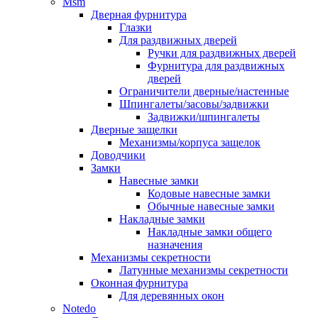
Msm
Дверная фурнитура
Глазки
Для раздвижных дверей
Ручки для раздвижных дверей
Фурнитура для раздвижных
дверей
Ограничители дверные/настенные
Шпингалеты/засовы/задвижки
Задвижки/шпингалеты
Дверные защелки
Механизмы/корпуса защелок
Доводчики
Замки
Навесные замки
Кодовые навесные замки
Обычные навесные замки
Накладные замки
Накладные замки общего
назначения
Механизмы секретности
Латунные механизмы секретности
Оконная фурнитура
Для деревянных окон
Notedo