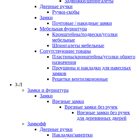
Задвижки/шпингалеты
Дверные ручки
Ручки-скобы
Замки
Почтовые / накидные замки
Мебельная фурнитура
Кронштейны/подвески/уголки
мебельные
Шпингалеты мебельные
Сопутствующие товары
Пластины/кронштейны/уголки общего
назначения
Проушины и накладки для навесных
замков
Решетки вентиляционные
З-Л
Замки и фурнитура
Замки
Врезные замки
Врезные замки без ручек
Врезные замки без ручек
для деревянных дверей
Замкофф
Дверные ручки
Накладки/завертки