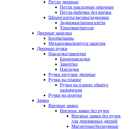
Петли дверные
Петли накладные обычные
Петли-бабочки без врезки
Шпингалеты/засовы/задвижки
Задвижки/шпингалеты
Торцевые/ригеля
Дверные защелки
Кнобы/шары
Механизмы/корпуса защелок
Дверные ручки
Накладки/завертки
Броненакладки
Завертки
Накладки
Ручки круглые дверные
Ручки на планке
Ручки на планке общего
назначения
Ручки на розетке
Замки
Врезные замки
Врезные замки без ручек
Врезные замки без ручек
для деревянных дверей
Магнитные/бесшумные