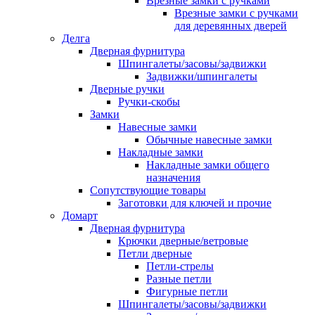
Врезные замки с ручками
Врезные замки с ручками
для деревянных дверей
Делга
Дверная фурнитура
Шпингалеты/засовы/задвижки
Задвижки/шпингалеты
Дверные ручки
Ручки-скобы
Замки
Навесные замки
Обычные навесные замки
Накладные замки
Накладные замки общего
назначения
Сопутствующие товары
Заготовки для ключей и прочие
Домарт
Дверная фурнитура
Крючки дверные/ветровые
Петли дверные
Петли-стрелы
Разные петли
Фигурные петли
Шпингалеты/засовы/задвижки