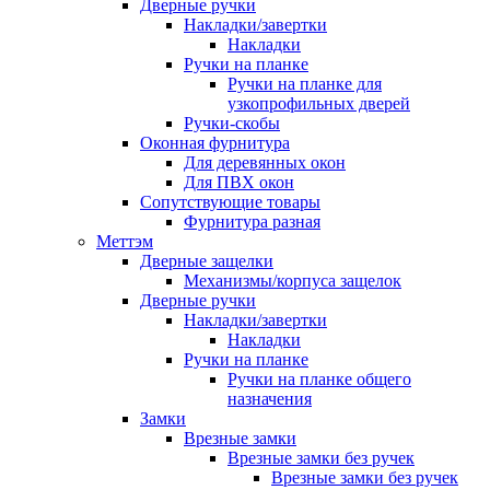
Дверные ручки
Накладки/завертки
Накладки
Ручки на планке
Ручки на планке для
узкопрофильных дверей
Ручки-скобы
Оконная фурнитура
Для деревянных окон
Для ПВХ окон
Сопутствующие товары
Фурнитура разная
Меттэм
Дверные защелки
Механизмы/корпуса защелок
Дверные ручки
Накладки/завертки
Накладки
Ручки на планке
Ручки на планке общего
назначения
Замки
Врезные замки
Врезные замки без ручек
Врезные замки без ручек