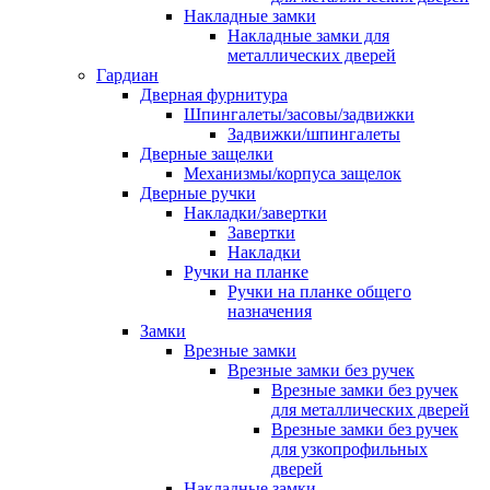
Накладные замки
Накладные замки для
металлических дверей
Гардиан
Дверная фурнитура
Шпингалеты/засовы/задвижки
Задвижки/шпингалеты
Дверные защелки
Механизмы/корпуса защелок
Дверные ручки
Накладки/завертки
Завертки
Накладки
Ручки на планке
Ручки на планке общего
назначения
Замки
Врезные замки
Врезные замки без ручек
Врезные замки без ручек
для металлических дверей
Врезные замки без ручек
для узкопрофильных
дверей
Накладные замки