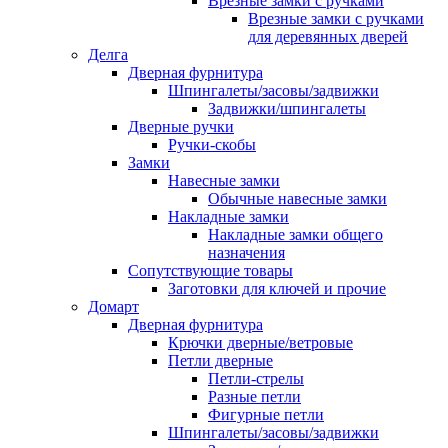
Врезные замки с ручками
Врезные замки с ручками
для деревянных дверей
Делга
Дверная фурнитура
Шпингалеты/засовы/задвижки
Задвижки/шпингалеты
Дверные ручки
Ручки-скобы
Замки
Навесные замки
Обычные навесные замки
Накладные замки
Накладные замки общего
назначения
Сопутствующие товары
Заготовки для ключей и прочие
Домарт
Дверная фурнитура
Крючки дверные/ветровые
Петли дверные
Петли-стрелы
Разные петли
Фигурные петли
Шпингалеты/засовы/задвижки