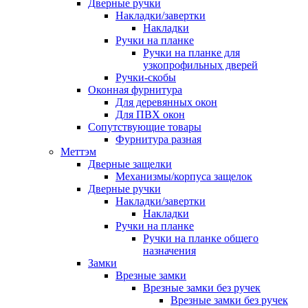
Дверные ручки
Накладки/завертки
Накладки
Ручки на планке
Ручки на планке для
узкопрофильных дверей
Ручки-скобы
Оконная фурнитура
Для деревянных окон
Для ПВХ окон
Сопутствующие товары
Фурнитура разная
Меттэм
Дверные защелки
Механизмы/корпуса защелок
Дверные ручки
Накладки/завертки
Накладки
Ручки на планке
Ручки на планке общего
назначения
Замки
Врезные замки
Врезные замки без ручек
Врезные замки без ручек