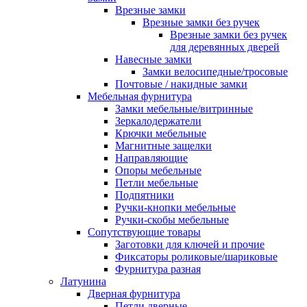
Врезные замки
Врезные замки без ручек
Врезные замки без ручек
для деревянных дверей
Навесные замки
Замки велосипедные/тросовые
Почтовые / накидные замки
Мебельная фурнитура
Замки мебельные/витринные
Зеркалодержатели
Крючки мебельные
Магнитные защелки
Направляющие
Опоры мебельные
Петли мебельные
Подпятники
Ручки-кнопки мебельные
Ручки-скобы мебельные
Сопутствующие товары
Заготовки для ключей и прочие
Фиксаторы роликовые/шариковые
Фурнитура разная
Латунина
Дверная фурнитура
Петли дверные