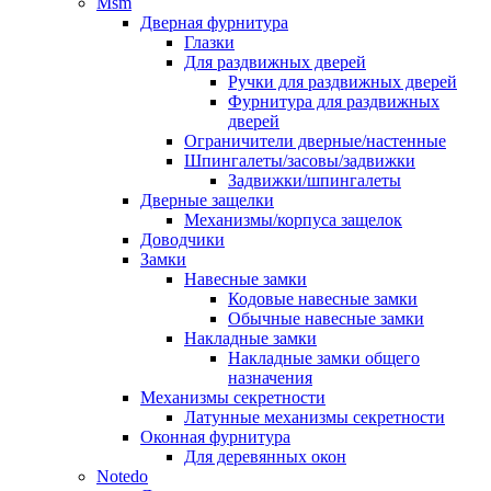
Msm
Дверная фурнитура
Глазки
Для раздвижных дверей
Ручки для раздвижных дверей
Фурнитура для раздвижных
дверей
Ограничители дверные/настенные
Шпингалеты/засовы/задвижки
Задвижки/шпингалеты
Дверные защелки
Механизмы/корпуса защелок
Доводчики
Замки
Навесные замки
Кодовые навесные замки
Обычные навесные замки
Накладные замки
Накладные замки общего
назначения
Механизмы секретности
Латунные механизмы секретности
Оконная фурнитура
Для деревянных окон
Notedo