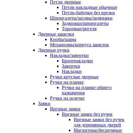
Петли дверные
Петли накладные обычные
Петли-бабочки без врезки
Шпингалеты/засовы/задвижки
Задвижки/шпингалеты
Торцевые/ригеля
Дверные защелки
Кнобы/шары
Механизмы/корпуса защелок
Дверные ручки
Накладки/завертки
Броненакладки
Завертки
Накладки
Ручки круглые дверные
Ручки на планке
Ручки на планке общего
назначения
Ручки на розетке
Замки
Врезные замки
Врезные замки без ручек
Врезные замки без ручек
для деревянных дверей
Магнитные/бесшумные