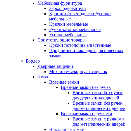
Мебельная фурнитура
Зеркалодержатели
Кронштейны/подвески/уголки
мебельные
Крючки мебельные
Ручки-кнопки мебельные
Уголки мебельные
Сопутствующие товары
Крюки потолочные/настенные
Проушины и накладки для навесных
замков
Бордер
Дверные защелки
Механизмы/корпуса защелок
Замки
Врезные замки
Врезные замки без ручек
Врезные замки без ручек
для деревянных дверей
Врезные замки без ручек
для металлических дверей
Врезные замки с ручками
Врезные замки с ручками
для металлических дверей
Накладные замки