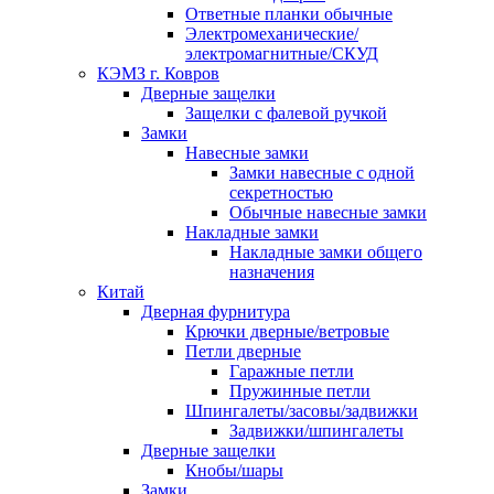
Ответные планки обычные
Электромеханические/
электромагнитные/СКУД
КЭМЗ г. Ковров
Дверные защелки
Защелки с фалевой ручкой
Замки
Навесные замки
Замки навесные с одной
секретностью
Обычные навесные замки
Накладные замки
Накладные замки общего
назначения
Китай
Дверная фурнитура
Крючки дверные/ветровые
Петли дверные
Гаражные петли
Пружинные петли
Шпингалеты/засовы/задвижки
Задвижки/шпингалеты
Дверные защелки
Кнобы/шары
Замки