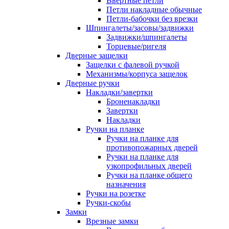
Ввертные петли
Петли накладные обычные
Петли-бабочки без врезки
Шпингалеты/засовы/задвижки
Задвижки/шпингалеты
Торцевые/ригеля
Дверные защелки
Защелки с фалевой ручкой
Механизмы/корпуса защелок
Дверные ручки
Накладки/завертки
Броненакладки
Завертки
Накладки
Ручки на планке
Ручки на планке для
противопожарных дверей
Ручки на планке для
узкопрофильных дверей
Ручки на планке общего
назначения
Ручки на розетке
Ручки-скобы
Замки
Врезные замки