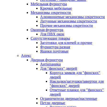
Мебельная фурнитура
Крючки мебельные
Механизмы секретности
Алюминиевые механизмы секретности
Латунные механизмы секретности
Прочие механизмы секретности
Оконная фурнитура
Для ПВХ окон
Сопутствующие товары
Заготовки для ключей и прочие
Фурнитура разная
Ящики почтовые
Апекс
Дверная фурнитура
Антипаника
Для "финских" дверей
Корпуса замков для "финских"
дверей
Накладки/заглушки/завертки для
"финских" дверей
Ответные планки для "финских"
дверей
Ограничители дверные/настенные
Петли дверные