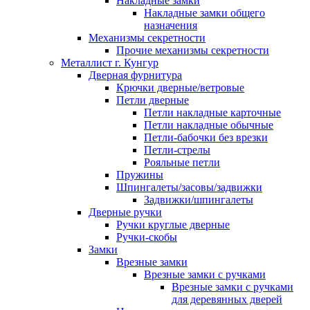
Накладные замки
Накладные замки общего
назначения
Механизмы секретности
Прочие механизмы секретности
Металлист г. Кунгур
Дверная фурнитура
Крючки дверные/ветровые
Петли дверные
Петли накладные карточные
Петли накладные обычные
Петли-бабочки без врезки
Петли-стрелы
Рояльные петли
Пружины
Шпингалеты/засовы/задвижки
Задвижки/шпингалеты
Дверные ручки
Ручки круглые дверные
Ручки-скобы
Замки
Врезные замки
Врезные замки с ручками
Врезные замки с ручками
для деревянных дверей