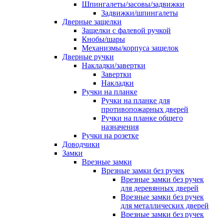
Шпингалеты/засовы/задвижки
Задвижки/шпингалеты
Дверные защелки
Защелки с фалевой ручкой
Кнобы/шары
Механизмы/корпуса защелок
Дверные ручки
Накладки/завертки
Завертки
Накладки
Ручки на планке
Ручки на планке для
противопожарных дверей
Ручки на планке общего
назначения
Ручки на розетке
Доводчики
Замки
Врезные замки
Врезные замки без ручек
Врезные замки без ручек
для деревянных дверей
Врезные замки без ручек
для металлических дверей
Врезные замки без ручек