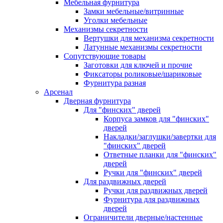
Мебельная фурнитура
Замки мебельные/витринные
Уголки мебельные
Механизмы секретности
Вертушки для механизма секретности
Латунные механизмы секретности
Сопутствующие товары
Заготовки для ключей и прочие
Фиксаторы роликовые/шариковые
Фурнитура разная
Арсенал
Дверная фурнитура
Для "финских" дверей
Корпуса замков для "финских"
дверей
Накладки/заглушки/завертки для
"финских" дверей
Ответные планки для "финских"
дверей
Ручки для "финских" дверей
Для раздвижных дверей
Ручки для раздвижных дверей
Фурнитура для раздвижных
дверей
Ограничители дверные/настенные