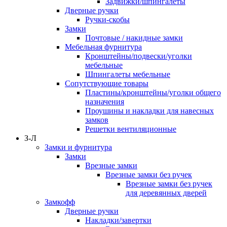
Задвижки/шпингалеты
Дверные ручки
Ручки-скобы
Замки
Почтовые / накидные замки
Мебельная фурнитура
Кронштейны/подвески/уголки
мебельные
Шпингалеты мебельные
Сопутствующие товары
Пластины/кронштейны/уголки общего
назначения
Проушины и накладки для навесных
замков
Решетки вентиляционные
З-Л
Замки и фурнитура
Замки
Врезные замки
Врезные замки без ручек
Врезные замки без ручек
для деревянных дверей
Замкофф
Дверные ручки
Накладки/завертки