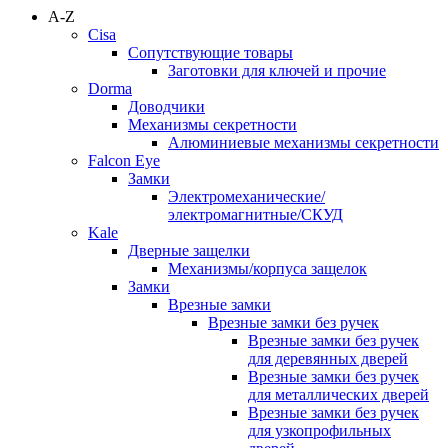
A-Z
Cisa
Сопутствующие товары
Заготовки для ключей и прочие
Dorma
Доводчики
Механизмы секретности
Алюминиевые механизмы секретности
Falcon Eye
Замки
Электромеханические/
электромагнитные/СКУД
Kale
Дверные защелки
Механизмы/корпуса защелок
Замки
Врезные замки
Врезные замки без ручек
Врезные замки без ручек
для деревянных дверей
Врезные замки без ручек
для металлических дверей
Врезные замки без ручек
для узкопрофильных