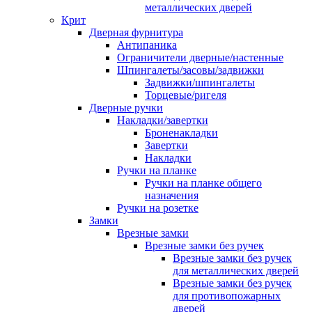
металлических дверей
Крит
Дверная фурнитура
Антипаника
Ограничители дверные/настенные
Шпингалеты/засовы/задвижки
Задвижки/шпингалеты
Торцевые/ригеля
Дверные ручки
Накладки/завертки
Броненакладки
Завертки
Накладки
Ручки на планке
Ручки на планке общего
назначения
Ручки на розетке
Замки
Врезные замки
Врезные замки без ручек
Врезные замки без ручек
для металлических дверей
Врезные замки без ручек
для противопожарных
дверей