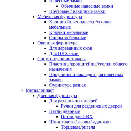
Навесные замки
Обычные навесные замки
Почтовые / накидные замки
Мебельная фурнитура
Кронштейны/подвески/уголки
мебельные
Крючки мебельные
Опоры мебельные
Оконная фурнитура
Для деревянных окон
Для ПВХ окон
Сопутствующие товары
Пластины/кронштейны/уголки общего
назначения
Проушины и накладки для навесных
замков
Фурнитура разная
Металлопласт
Дверная фурнитура
Для раздвижных дверей
Ручки для раздвижных дверей
Петли дверные
Петли для ПВХ
Шпингалеты/засовы/задвижки
Торцевые/ригеля