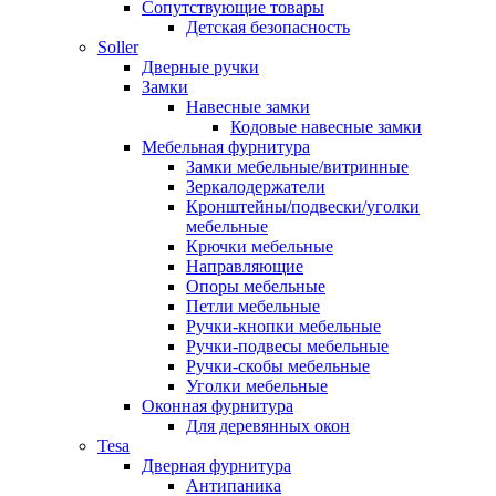
Сопутствующие товары
Детская безопасность
Soller
Дверные ручки
Замки
Навесные замки
Кодовые навесные замки
Мебельная фурнитура
Замки мебельные/витринные
Зеркалодержатели
Кронштейны/подвески/уголки
мебельные
Крючки мебельные
Направляющие
Опоры мебельные
Петли мебельные
Ручки-кнопки мебельные
Ручки-подвесы мебельные
Ручки-скобы мебельные
Уголки мебельные
Оконная фурнитура
Для деревянных окон
Tesa
Дверная фурнитура
Антипаника