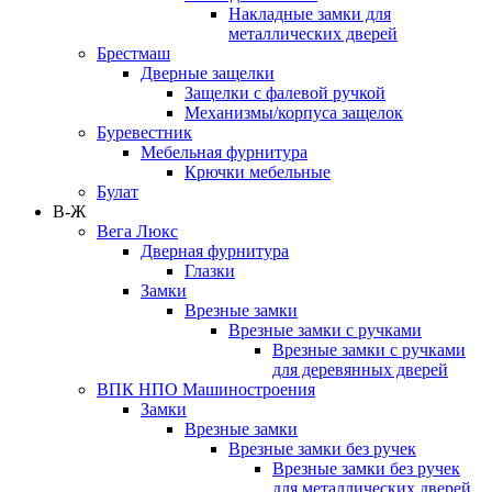
Накладные замки для
металлических дверей
Брестмаш
Дверные защелки
Защелки с фалевой ручкой
Механизмы/корпуса защелок
Буревестник
Мебельная фурнитура
Крючки мебельные
Булат
В-Ж
Вега Люкс
Дверная фурнитура
Глазки
Замки
Врезные замки
Врезные замки с ручками
Врезные замки с ручками
для деревянных дверей
ВПК НПО Машиностроения
Замки
Врезные замки
Врезные замки без ручек
Врезные замки без ручек
для металлических дверей