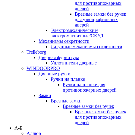
для противопожарных
дверей
Врезные замки без ручек
для узкопрофильных
дверей
Электромеханические/
электромагнитные/СКУД
Механизмы секретности
Латунные механизмы секретности
Trelleborg
Дверная фурнитура
Уплотнители дверные
WINDOORPRO
Дверные ручки
Ручки на планке
Ручки на планке для
противопожарных дверей
Замки
Врезные замки
Врезные замки без ручек
Врезные замки без ручек
для противопожарных
дверей
А-Б
Аллюр