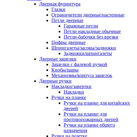
Дверная фурнитура
Глазки
Ограничители дверные/настенные
Петли дверные
Гаражные петли
Петли накладные обычные
Петли-бабочки без врезки
Цифры дверные
Шпингалеты/засовы/задвижки
Задвижки/шпингалеты
Дверные защелки
Защелки с фалевой ручкой
Кнобы/шары
Механизмы/корпуса защелок
Дверные ручки
Накладки/завертки
Накладки
Ручки на планке
Ручки на планке для китайских
дверей
Ручки на планке для
противопожарных дверей
Ручки на планке общего
назначения
Ручки на розетке