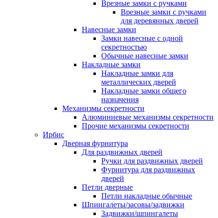
Врезные замки с ручками
Врезные замки с ручками
для деревянных дверей
Навесные замки
Замки навесные с одной
секретностью
Обычные навесные замки
Накладные замки
Накладные замки для
металлических дверей
Накладные замки общего
назначения
Механизмы секретности
Алюминиевые механизмы секретности
Прочие механизмы секретности
Ирбис
Дверная фурнитура
Для раздвижных дверей
Ручки для раздвижных дверей
Фурнитура для раздвижных
дверей
Петли дверные
Петли накладные обычные
Шпингалеты/засовы/задвижки
Задвижки/шпингалеты