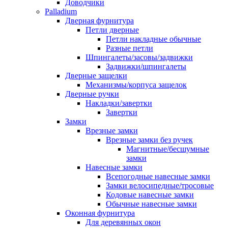
Доводчики
Palladium
Дверная фурнитура
Петли дверные
Петли накладные обычные
Разные петли
Шпингалеты/засовы/задвижки
Задвижки/шпингалеты
Дверные защелки
Механизмы/корпуса защелок
Дверные ручки
Накладки/завертки
Завертки
Замки
Врезные замки
Врезные замки без ручек
Магнитные/бесшумные
замки
Навесные замки
Всепогодные навесные замки
Замки велосипедные/тросовые
Кодовые навесные замки
Обычные навесные замки
Оконная фурнитура
Для деревянных окон