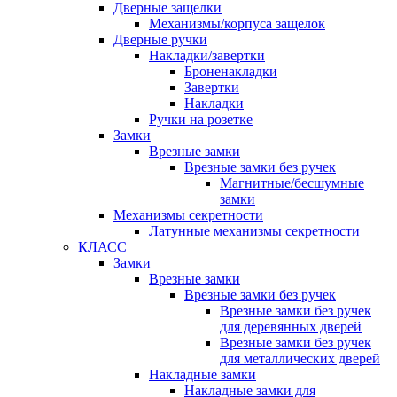
Дверные защелки
Механизмы/корпуса защелок
Дверные ручки
Накладки/завертки
Броненакладки
Завертки
Накладки
Ручки на розетке
Замки
Врезные замки
Врезные замки без ручек
Магнитные/бесшумные
замки
Механизмы секретности
Латунные механизмы секретности
КЛАСС
Замки
Врезные замки
Врезные замки без ручек
Врезные замки без ручек
для деревянных дверей
Врезные замки без ручек
для металлических дверей
Накладные замки
Накладные замки для