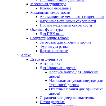
Мебельная фурнитура
Крючки мебельные
Механизмы секретности
Алюминиевые механизмы секретности
Латунные механизмы секретности
Прочие механизмы секретности
Оконная фурнитура
Для ПВХ окон
Сопутствующие товары
Заготовки для ключей и прочие
Фурнитура разная
Ящики почтовые
Апекс
Дверная фурнитура
Антипаника
Для "финских" дверей
Корпуса замков для "финских"
дверей
Накладки/заглушки/завертки для
"финских" дверей
Ответные планки для "финских"
дверей
Ограничители дверные/настенные
Петли дверные