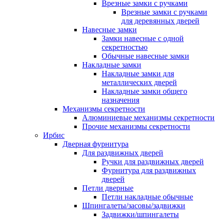
Врезные замки с ручками
Врезные замки с ручками
для деревянных дверей
Навесные замки
Замки навесные с одной
секретностью
Обычные навесные замки
Накладные замки
Накладные замки для
металлических дверей
Накладные замки общего
назначения
Механизмы секретности
Алюминиевые механизмы секретности
Прочие механизмы секретности
Ирбис
Дверная фурнитура
Для раздвижных дверей
Ручки для раздвижных дверей
Фурнитура для раздвижных
дверей
Петли дверные
Петли накладные обычные
Шпингалеты/засовы/задвижки
Задвижки/шпингалеты