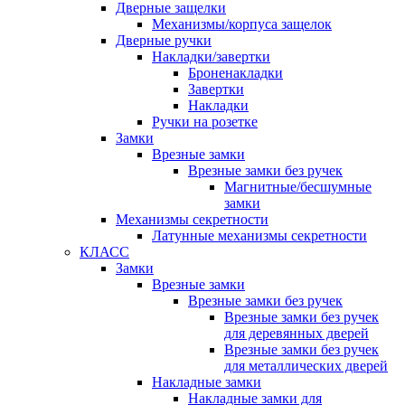
Дверные защелки
Механизмы/корпуса защелок
Дверные ручки
Накладки/завертки
Броненакладки
Завертки
Накладки
Ручки на розетке
Замки
Врезные замки
Врезные замки без ручек
Магнитные/бесшумные
замки
Механизмы секретности
Латунные механизмы секретности
КЛАСС
Замки
Врезные замки
Врезные замки без ручек
Врезные замки без ручек
для деревянных дверей
Врезные замки без ручек
для металлических дверей
Накладные замки
Накладные замки для