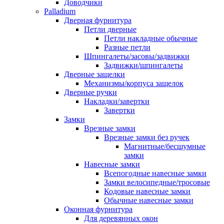
Доводчики
Palladium
Дверная фурнитура
Петли дверные
Петли накладные обычные
Разные петли
Шпингалеты/засовы/задвижки
Задвижки/шпингалеты
Дверные защелки
Механизмы/корпуса защелок
Дверные ручки
Накладки/завертки
Завертки
Замки
Врезные замки
Врезные замки без ручек
Магнитные/бесшумные
замки
Навесные замки
Всепогодные навесные замки
Замки велосипедные/тросовые
Кодовые навесные замки
Обычные навесные замки
Оконная фурнитура
Для деревянных окон