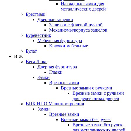
Накладные замки для
металлических дверей
Брестмаш
Дверные защелки
Защелки с фалевой ручкой
Механизмы/корпуса защелок
Буревестник
Мебельная фурнитура
Крючки мебельные
Булат
В-Ж
Вега Люкс
Дверная фурнитура
Глазки
Замки
Врезные замки
Врезные замки с ручками
Врезные замки с ручками
для деревянных дверей
ВПК НПО Машиностроения
Замки
Врезные замки
Врезные замки без ручек
Врезные замки без ручек
для металлических дверей