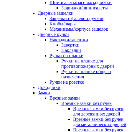
Шпингалеты/засовы/задвижки
Задвижки/шпингалеты
Дверные защелки
Защелки с фалевой ручкой
Кнобы/шары
Механизмы/корпуса защелок
Дверные ручки
Накладки/завертки
Завертки
Накладки
Ручки на планке
Ручки на планке для
противопожарных дверей
Ручки на планке общего
назначения
Ручки на розетке
Доводчики
Замки
Врезные замки
Врезные замки без ручек
Врезные замки без ручек
для деревянных дверей
Врезные замки без ручек
для металлических дверей
Врезные замки без ручек