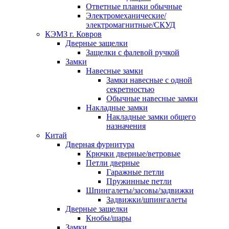
Ответные планки обычные
Электромеханические/
электромагнитные/СКУД
КЭМЗ г. Ковров
Дверные защелки
Защелки с фалевой ручкой
Замки
Навесные замки
Замки навесные с одной
секретностью
Обычные навесные замки
Накладные замки
Накладные замки общего
назначения
Китай
Дверная фурнитура
Крючки дверные/ветровые
Петли дверные
Гаражные петли
Пружинные петли
Шпингалеты/засовы/задвижки
Задвижки/шпингалеты
Дверные защелки
Кнобы/шары
Замки