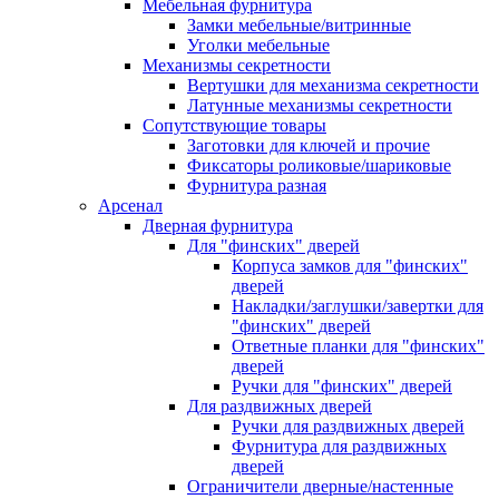
Мебельная фурнитура
Замки мебельные/витринные
Уголки мебельные
Механизмы секретности
Вертушки для механизма секретности
Латунные механизмы секретности
Сопутствующие товары
Заготовки для ключей и прочие
Фиксаторы роликовые/шариковые
Фурнитура разная
Арсенал
Дверная фурнитура
Для "финских" дверей
Корпуса замков для "финских"
дверей
Накладки/заглушки/завертки для
"финских" дверей
Ответные планки для "финских"
дверей
Ручки для "финских" дверей
Для раздвижных дверей
Ручки для раздвижных дверей
Фурнитура для раздвижных
дверей
Ограничители дверные/настенные