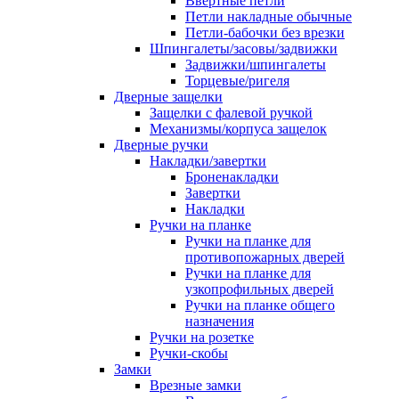
Ввертные петли
Петли накладные обычные
Петли-бабочки без врезки
Шпингалеты/засовы/задвижки
Задвижки/шпингалеты
Торцевые/ригеля
Дверные защелки
Защелки с фалевой ручкой
Механизмы/корпуса защелок
Дверные ручки
Накладки/завертки
Броненакладки
Завертки
Накладки
Ручки на планке
Ручки на планке для
противопожарных дверей
Ручки на планке для
узкопрофильных дверей
Ручки на планке общего
назначения
Ручки на розетке
Ручки-скобы
Замки
Врезные замки