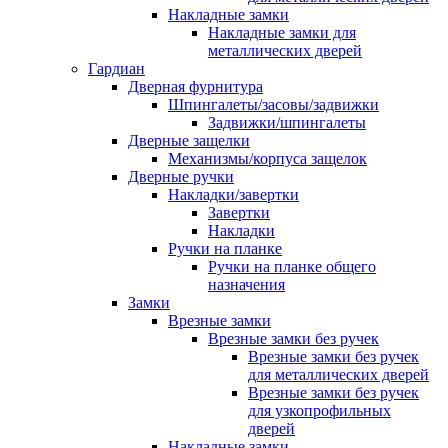
Накладные замки
Накладные замки для
металлических дверей
Гардиан
Дверная фурнитура
Шпингалеты/засовы/задвижки
Задвижки/шпингалеты
Дверные защелки
Механизмы/корпуса защелок
Дверные ручки
Накладки/завертки
Завертки
Накладки
Ручки на планке
Ручки на планке общего
назначения
Замки
Врезные замки
Врезные замки без ручек
Врезные замки без ручек
для металлических дверей
Врезные замки без ручек
для узкопрофильных
дверей
Накладные замки