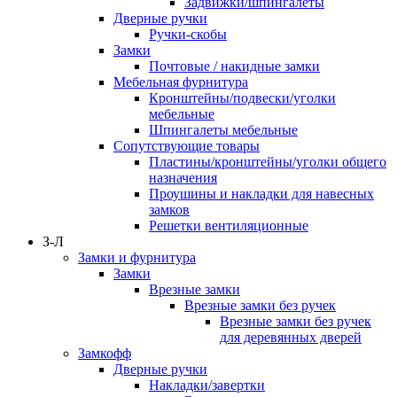
Задвижки/шпингалеты
Дверные ручки
Ручки-скобы
Замки
Почтовые / накидные замки
Мебельная фурнитура
Кронштейны/подвески/уголки
мебельные
Шпингалеты мебельные
Сопутствующие товары
Пластины/кронштейны/уголки общего
назначения
Проушины и накладки для навесных
замков
Решетки вентиляционные
З-Л
Замки и фурнитура
Замки
Врезные замки
Врезные замки без ручек
Врезные замки без ручек
для деревянных дверей
Замкофф
Дверные ручки
Накладки/завертки