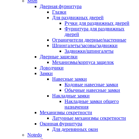
Msm
Дверная фурнитура
Глазки
Для раздвижных дверей
Ручки для раздвижных дверей
Фурнитура для раздвижных
дверей
Ограничители дверные/настенные
Шпингалеты/засовы/задвижки
Задвижки/шпингалеты
Дверные защелки
Механизмы/корпуса защелок
Доводчики
Замки
Навесные замки
Кодовые навесные замки
Обычные навесные замки
Накладные замки
Накладные замки общего
назначения
Механизмы секретности
Латунные механизмы секретности
Оконная фурнитура
Для деревянных окон
Notedo