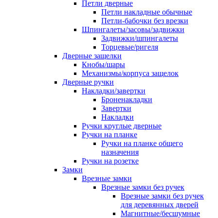
Петли дверные
Петли накладные обычные
Петли-бабочки без врезки
Шпингалеты/засовы/задвижки
Задвижки/шпингалеты
Торцевые/ригеля
Дверные защелки
Кнобы/шары
Механизмы/корпуса защелок
Дверные ручки
Накладки/завертки
Броненакладки
Завертки
Накладки
Ручки круглые дверные
Ручки на планке
Ручки на планке общего
назначения
Ручки на розетке
Замки
Врезные замки
Врезные замки без ручек
Врезные замки без ручек
для деревянных дверей
Магнитные/бесшумные