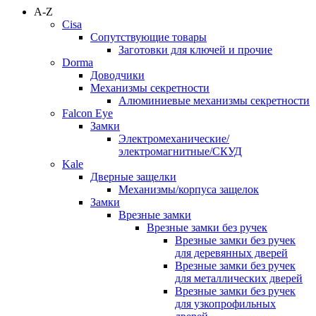
A-Z
Cisa
Сопутствующие товары
Заготовки для ключей и прочие
Dorma
Доводчики
Механизмы секретности
Алюминиевые механизмы секретности
Falcon Eye
Замки
Электромеханические/
электромагнитные/СКУД
Kale
Дверные защелки
Механизмы/корпуса защелок
Замки
Врезные замки
Врезные замки без ручек
Врезные замки без ручек
для деревянных дверей
Врезные замки без ручек
для металлических дверей
Врезные замки без ручек
для узкопрофильных