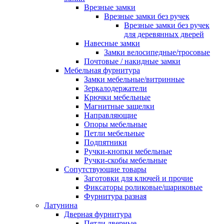
Врезные замки
Врезные замки без ручек
Врезные замки без ручек
для деревянных дверей
Навесные замки
Замки велосипедные/тросовые
Почтовые / накидные замки
Мебельная фурнитура
Замки мебельные/витринные
Зеркалодержатели
Крючки мебельные
Магнитные защелки
Направляющие
Опоры мебельные
Петли мебельные
Подпятники
Ручки-кнопки мебельные
Ручки-скобы мебельные
Сопутствующие товары
Заготовки для ключей и прочие
Фиксаторы роликовые/шариковые
Фурнитура разная
Латунина
Дверная фурнитура
Петли дверные