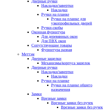
Дверные ручки
Накладки/завертки
Накладки
Ручки на планке
Ручки на планке для
узкопрофильных дверей
Ручки-скобы
Оконная фурнитура
Для деревянных окон
Для ПВХ окон
Сопутствующие товары
Фурнитура разная
Меттэм
Дверные защелки
Механизмы/корпуса защелок
Дверные ручки
Накладки/завертки
Накладки
Ручки на планке
Ручки на планке общего
назначения
Замки
Врезные замки
Врезные замки без ручек
Врезные замки без ручек