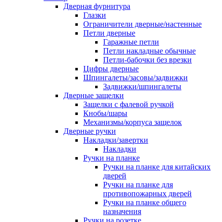
Дверная фурнитура
Глазки
Ограничители дверные/настенные
Петли дверные
Гаражные петли
Петли накладные обычные
Петли-бабочки без врезки
Цифры дверные
Шпингалеты/засовы/задвижки
Задвижки/шпингалеты
Дверные защелки
Защелки с фалевой ручкой
Кнобы/шары
Механизмы/корпуса защелок
Дверные ручки
Накладки/завертки
Накладки
Ручки на планке
Ручки на планке для китайских
дверей
Ручки на планке для
противопожарных дверей
Ручки на планке общего
назначения
Ручки на розетке