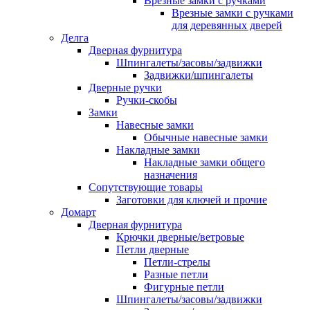
Врезные замки с ручками
Врезные замки с ручками
для деревянных дверей
Делга
Дверная фурнитура
Шпингалеты/засовы/задвижки
Задвижки/шпингалеты
Дверные ручки
Ручки-скобы
Замки
Навесные замки
Обычные навесные замки
Накладные замки
Накладные замки общего
назначения
Сопутствующие товары
Заготовки для ключей и прочие
Домарт
Дверная фурнитура
Крючки дверные/ветровые
Петли дверные
Петли-стрелы
Разные петли
Фигурные петли
Шпингалеты/засовы/задвижки