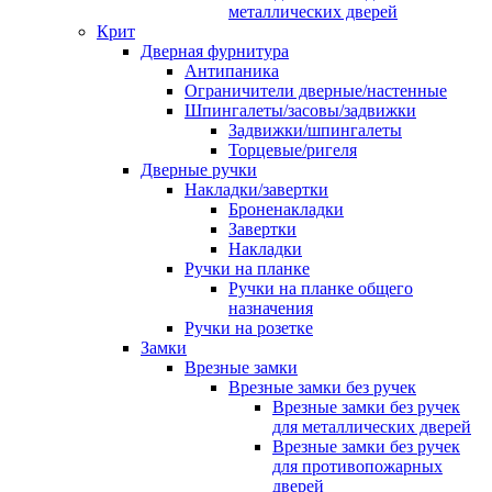
металлических дверей
Крит
Дверная фурнитура
Антипаника
Ограничители дверные/настенные
Шпингалеты/засовы/задвижки
Задвижки/шпингалеты
Торцевые/ригеля
Дверные ручки
Накладки/завертки
Броненакладки
Завертки
Накладки
Ручки на планке
Ручки на планке общего
назначения
Ручки на розетке
Замки
Врезные замки
Врезные замки без ручек
Врезные замки без ручек
для металлических дверей
Врезные замки без ручек
для противопожарных
дверей