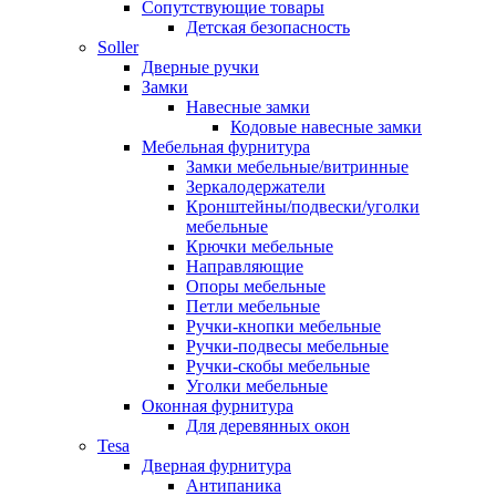
Сопутствующие товары
Детская безопасность
Soller
Дверные ручки
Замки
Навесные замки
Кодовые навесные замки
Мебельная фурнитура
Замки мебельные/витринные
Зеркалодержатели
Кронштейны/подвески/уголки
мебельные
Крючки мебельные
Направляющие
Опоры мебельные
Петли мебельные
Ручки-кнопки мебельные
Ручки-подвесы мебельные
Ручки-скобы мебельные
Уголки мебельные
Оконная фурнитура
Для деревянных окон
Tesa
Дверная фурнитура
Антипаника