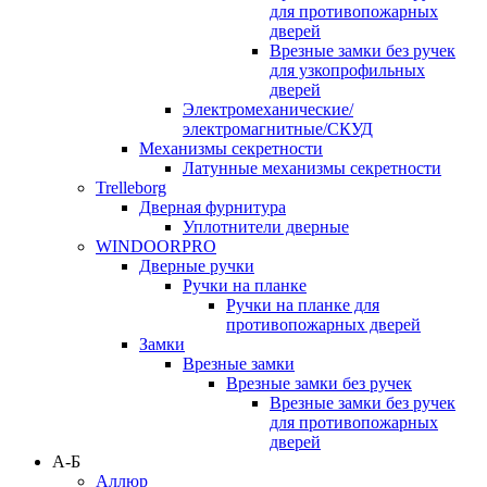
для противопожарных
дверей
Врезные замки без ручек
для узкопрофильных
дверей
Электромеханические/
электромагнитные/СКУД
Механизмы секретности
Латунные механизмы секретности
Trelleborg
Дверная фурнитура
Уплотнители дверные
WINDOORPRO
Дверные ручки
Ручки на планке
Ручки на планке для
противопожарных дверей
Замки
Врезные замки
Врезные замки без ручек
Врезные замки без ручек
для противопожарных
дверей
А-Б
Аллюр