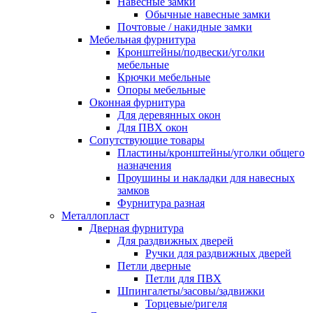
Навесные замки
Обычные навесные замки
Почтовые / накидные замки
Мебельная фурнитура
Кронштейны/подвески/уголки
мебельные
Крючки мебельные
Опоры мебельные
Оконная фурнитура
Для деревянных окон
Для ПВХ окон
Сопутствующие товары
Пластины/кронштейны/уголки общего
назначения
Проушины и накладки для навесных
замков
Фурнитура разная
Металлопласт
Дверная фурнитура
Для раздвижных дверей
Ручки для раздвижных дверей
Петли дверные
Петли для ПВХ
Шпингалеты/засовы/задвижки
Торцевые/ригеля