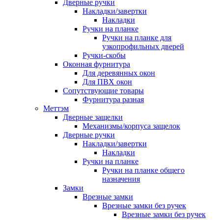
Дверные ручки
Накладки/завертки
Накладки
Ручки на планке
Ручки на планке для
узкопрофильных дверей
Ручки-скобы
Оконная фурнитура
Для деревянных окон
Для ПВХ окон
Сопутствующие товары
Фурнитура разная
Меттэм
Дверные защелки
Механизмы/корпуса защелок
Дверные ручки
Накладки/завертки
Накладки
Ручки на планке
Ручки на планке общего
назначения
Замки
Врезные замки
Врезные замки без ручек
Врезные замки без ручек