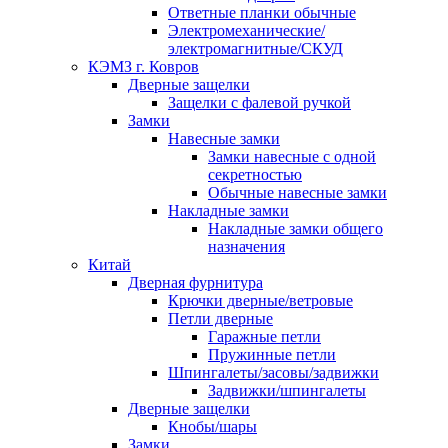
Ответные планки обычные
Электромеханические/
электромагнитные/СКУД
КЭМЗ г. Ковров
Дверные защелки
Защелки с фалевой ручкой
Замки
Навесные замки
Замки навесные с одной
секретностью
Обычные навесные замки
Накладные замки
Накладные замки общего
назначения
Китай
Дверная фурнитура
Крючки дверные/ветровые
Петли дверные
Гаражные петли
Пружинные петли
Шпингалеты/засовы/задвижки
Задвижки/шпингалеты
Дверные защелки
Кнобы/шары
Замки