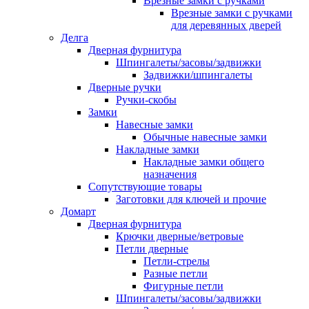
Врезные замки с ручками
Врезные замки с ручками
для деревянных дверей
Делга
Дверная фурнитура
Шпингалеты/засовы/задвижки
Задвижки/шпингалеты
Дверные ручки
Ручки-скобы
Замки
Навесные замки
Обычные навесные замки
Накладные замки
Накладные замки общего
назначения
Сопутствующие товары
Заготовки для ключей и прочие
Домарт
Дверная фурнитура
Крючки дверные/ветровые
Петли дверные
Петли-стрелы
Разные петли
Фигурные петли
Шпингалеты/засовы/задвижки