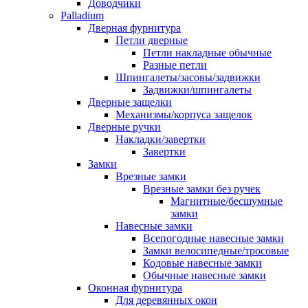
Доводчики
Palladium
Дверная фурнитура
Петли дверные
Петли накладные обычные
Разные петли
Шпингалеты/засовы/задвижки
Задвижки/шпингалеты
Дверные защелки
Механизмы/корпуса защелок
Дверные ручки
Накладки/завертки
Завертки
Замки
Врезные замки
Врезные замки без ручек
Магнитные/бесшумные
замки
Навесные замки
Всепогодные навесные замки
Замки велосипедные/тросовые
Кодовые навесные замки
Обычные навесные замки
Оконная фурнитура
Для деревянных окон