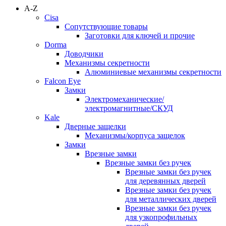
A-Z
Cisa
Сопутствующие товары
Заготовки для ключей и прочие
Dorma
Доводчики
Механизмы секретности
Алюминиевые механизмы секретности
Falcon Eye
Замки
Электромеханические/
электромагнитные/СКУД
Kale
Дверные защелки
Механизмы/корпуса защелок
Замки
Врезные замки
Врезные замки без ручек
Врезные замки без ручек
для деревянных дверей
Врезные замки без ручек
для металлических дверей
Врезные замки без ручек
для узкопрофильных