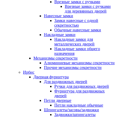
Врезные замки с ручками
Врезные замки с ручками
для деревянных дверей
Навесные замки
Замки навесные с одной
секретностью
Обычные навесные замки
Накладные замки
Накладные замки для
металлических дверей
Накладные замки общего
назначения
Механизмы секретности
Алюминиевые механизмы секретности
Прочие механизмы секретности
Ирбис
Дверная фурнитура
Для раздвижных дверей
Ручки для раздвижных дверей
Фурнитура для раздвижных
дверей
Петли дверные
Петли накладные обычные
Шпингалеты/засовы/задвижки
Задвижки/шпингалеты