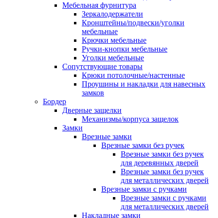
Мебельная фурнитура
Зеркалодержатели
Кронштейны/подвески/уголки
мебельные
Крючки мебельные
Ручки-кнопки мебельные
Уголки мебельные
Сопутствующие товары
Крюки потолочные/настенные
Проушины и накладки для навесных
замков
Бордер
Дверные защелки
Механизмы/корпуса защелок
Замки
Врезные замки
Врезные замки без ручек
Врезные замки без ручек
для деревянных дверей
Врезные замки без ручек
для металлических дверей
Врезные замки с ручками
Врезные замки с ручками
для металлических дверей
Накладные замки