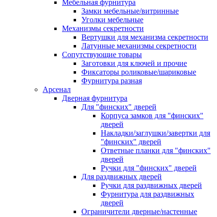
Мебельная фурнитура
Замки мебельные/витринные
Уголки мебельные
Механизмы секретности
Вертушки для механизма секретности
Латунные механизмы секретности
Сопутствующие товары
Заготовки для ключей и прочие
Фиксаторы роликовые/шариковые
Фурнитура разная
Арсенал
Дверная фурнитура
Для "финских" дверей
Корпуса замков для "финских"
дверей
Накладки/заглушки/завертки для
"финских" дверей
Ответные планки для "финских"
дверей
Ручки для "финских" дверей
Для раздвижных дверей
Ручки для раздвижных дверей
Фурнитура для раздвижных
дверей
Ограничители дверные/настенные