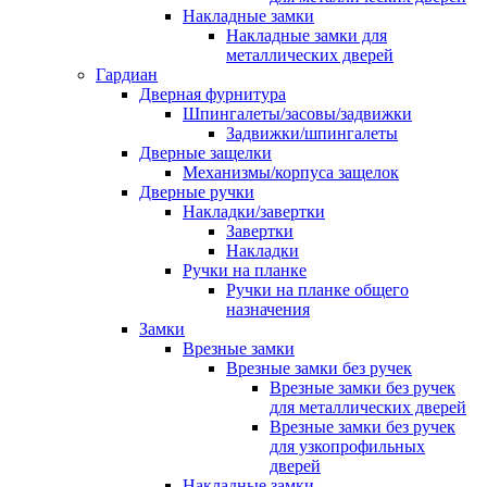
Накладные замки
Накладные замки для
металлических дверей
Гардиан
Дверная фурнитура
Шпингалеты/засовы/задвижки
Задвижки/шпингалеты
Дверные защелки
Механизмы/корпуса защелок
Дверные ручки
Накладки/завертки
Завертки
Накладки
Ручки на планке
Ручки на планке общего
назначения
Замки
Врезные замки
Врезные замки без ручек
Врезные замки без ручек
для металлических дверей
Врезные замки без ручек
для узкопрофильных
дверей
Накладные замки