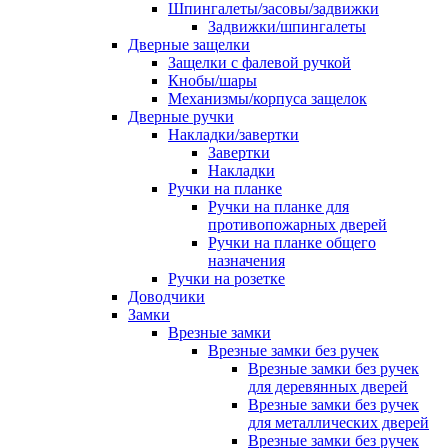
Шпингалеты/засовы/задвижки
Задвижки/шпингалеты
Дверные защелки
Защелки с фалевой ручкой
Кнобы/шары
Механизмы/корпуса защелок
Дверные ручки
Накладки/завертки
Завертки
Накладки
Ручки на планке
Ручки на планке для
противопожарных дверей
Ручки на планке общего
назначения
Ручки на розетке
Доводчики
Замки
Врезные замки
Врезные замки без ручек
Врезные замки без ручек
для деревянных дверей
Врезные замки без ручек
для металлических дверей
Врезные замки без ручек