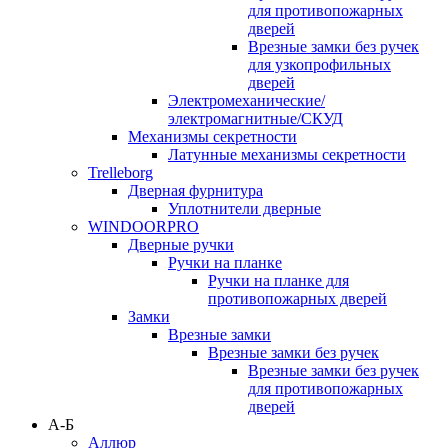
для противопожарных
дверей
Врезные замки без ручек
для узкопрофильных
дверей
Электромеханические/
электромагнитные/СКУД
Механизмы секретности
Латунные механизмы секретности
Trelleborg
Дверная фурнитура
Уплотнители дверные
WINDOORPRO
Дверные ручки
Ручки на планке
Ручки на планке для
противопожарных дверей
Замки
Врезные замки
Врезные замки без ручек
Врезные замки без ручек
для противопожарных
дверей
А-Б
Аллюр