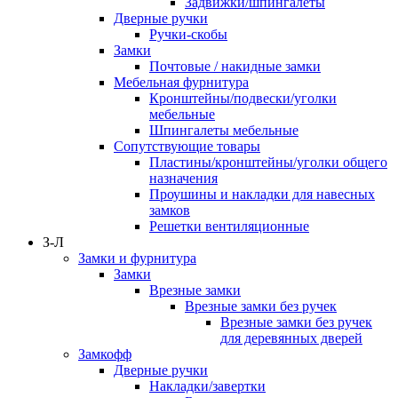
Задвижки/шпингалеты
Дверные ручки
Ручки-скобы
Замки
Почтовые / накидные замки
Мебельная фурнитура
Кронштейны/подвески/уголки
мебельные
Шпингалеты мебельные
Сопутствующие товары
Пластины/кронштейны/уголки общего
назначения
Проушины и накладки для навесных
замков
Решетки вентиляционные
З-Л
Замки и фурнитура
Замки
Врезные замки
Врезные замки без ручек
Врезные замки без ручек
для деревянных дверей
Замкофф
Дверные ручки
Накладки/завертки