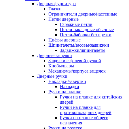
Дверная фурнитура
Глазки
Ограничители дверные/настенные
Петли дверные
Гаражные петли
Петли накладные обычные
Петли-бабочки без врезки
Цифры дверные
Шпингалеты/засовы/задвижки
Задвижки/шпингалеты
Дверные защелки
Защелки с фалевой ручкой
Кнобы/шары
Механизмы/корпуса защелок
Дверные ручки
Накладки/завертки
Накладки
Ручки на планке
Ручки на планке для китайских
дверей
Ручки на планке для
противопожарных дверей
Ручки на планке общего
назначения
Ручки на розетке