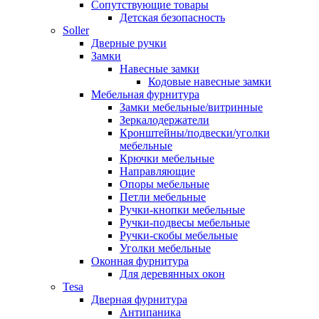
Сопутствующие товары
Детская безопасность
Soller
Дверные ручки
Замки
Навесные замки
Кодовые навесные замки
Мебельная фурнитура
Замки мебельные/витринные
Зеркалодержатели
Кронштейны/подвески/уголки
мебельные
Крючки мебельные
Направляющие
Опоры мебельные
Петли мебельные
Ручки-кнопки мебельные
Ручки-подвесы мебельные
Ручки-скобы мебельные
Уголки мебельные
Оконная фурнитура
Для деревянных окон
Tesa
Дверная фурнитура
Антипаника