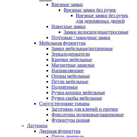
Врезные замки
Врезные замки без ручек
Врезные замки без ручек
для деревянных дверей
Навесные замки
Замки велосипедные/тросовые
Почтовые / накидные замки
Мебельная фурнитура
Замки мебельные/витринные
Зеркалодержатели
Крючки мебельные
Магнитные защелки
Направляющие
Опоры мебельные
Петли мебельные
Подпятники
Ручки-кнопки мебельные
Ручки-скобы мебельные
Сопутствующие товары
Заготовки для ключей и прочие
Фиксаторы роликовые/шариковые
Фурнитура разная
Латунина
Дверная фурнитура
Петли дверные