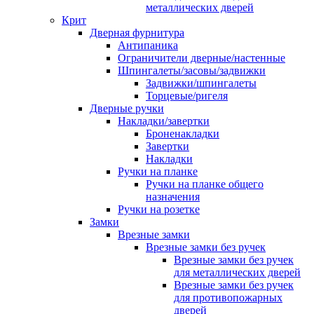
металлических дверей
Крит
Дверная фурнитура
Антипаника
Ограничители дверные/настенные
Шпингалеты/засовы/задвижки
Задвижки/шпингалеты
Торцевые/ригеля
Дверные ручки
Накладки/завертки
Броненакладки
Завертки
Накладки
Ручки на планке
Ручки на планке общего
назначения
Ручки на розетке
Замки
Врезные замки
Врезные замки без ручек
Врезные замки без ручек
для металлических дверей
Врезные замки без ручек
для противопожарных
дверей