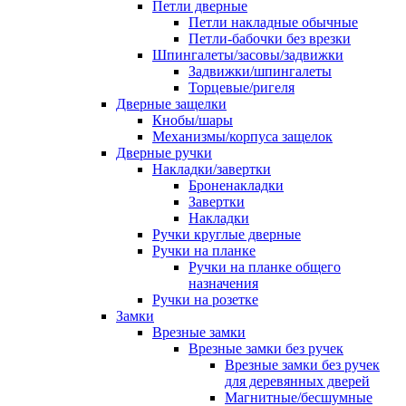
Петли дверные
Петли накладные обычные
Петли-бабочки без врезки
Шпингалеты/засовы/задвижки
Задвижки/шпингалеты
Торцевые/ригеля
Дверные защелки
Кнобы/шары
Механизмы/корпуса защелок
Дверные ручки
Накладки/завертки
Броненакладки
Завертки
Накладки
Ручки круглые дверные
Ручки на планке
Ручки на планке общего
назначения
Ручки на розетке
Замки
Врезные замки
Врезные замки без ручек
Врезные замки без ручек
для деревянных дверей
Магнитные/бесшумные