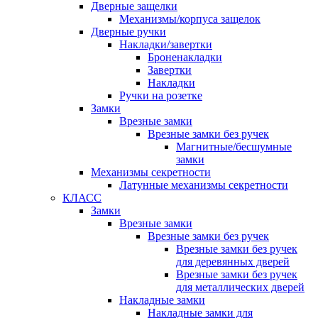
Дверные защелки
Механизмы/корпуса защелок
Дверные ручки
Накладки/завертки
Броненакладки
Завертки
Накладки
Ручки на розетке
Замки
Врезные замки
Врезные замки без ручек
Магнитные/бесшумные
замки
Механизмы секретности
Латунные механизмы секретности
КЛАСС
Замки
Врезные замки
Врезные замки без ручек
Врезные замки без ручек
для деревянных дверей
Врезные замки без ручек
для металлических дверей
Накладные замки
Накладные замки для