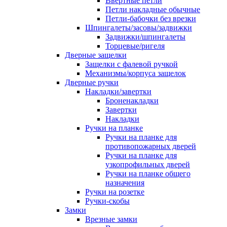
Ввертные петли
Петли накладные обычные
Петли-бабочки без врезки
Шпингалеты/засовы/задвижки
Задвижки/шпингалеты
Торцевые/ригеля
Дверные защелки
Защелки с фалевой ручкой
Механизмы/корпуса защелок
Дверные ручки
Накладки/завертки
Броненакладки
Завертки
Накладки
Ручки на планке
Ручки на планке для
противопожарных дверей
Ручки на планке для
узкопрофильных дверей
Ручки на планке общего
назначения
Ручки на розетке
Ручки-скобы
Замки
Врезные замки