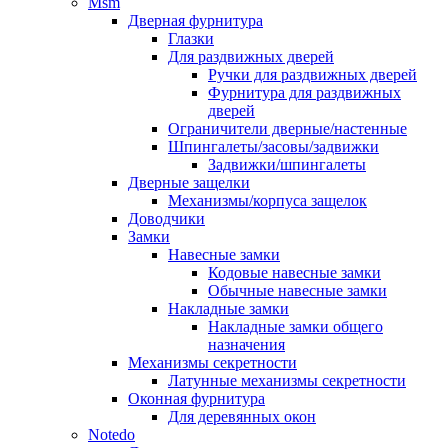
Msm
Дверная фурнитура
Глазки
Для раздвижных дверей
Ручки для раздвижных дверей
Фурнитура для раздвижных
дверей
Ограничители дверные/настенные
Шпингалеты/засовы/задвижки
Задвижки/шпингалеты
Дверные защелки
Механизмы/корпуса защелок
Доводчики
Замки
Навесные замки
Кодовые навесные замки
Обычные навесные замки
Накладные замки
Накладные замки общего
назначения
Механизмы секретности
Латунные механизмы секретности
Оконная фурнитура
Для деревянных окон
Notedo