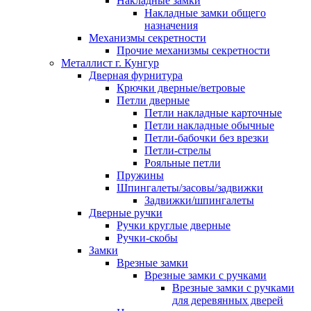
Накладные замки
Накладные замки общего
назначения
Механизмы секретности
Прочие механизмы секретности
Металлист г. Кунгур
Дверная фурнитура
Крючки дверные/ветровые
Петли дверные
Петли накладные карточные
Петли накладные обычные
Петли-бабочки без врезки
Петли-стрелы
Рояльные петли
Пружины
Шпингалеты/засовы/задвижки
Задвижки/шпингалеты
Дверные ручки
Ручки круглые дверные
Ручки-скобы
Замки
Врезные замки
Врезные замки с ручками
Врезные замки с ручками
для деревянных дверей