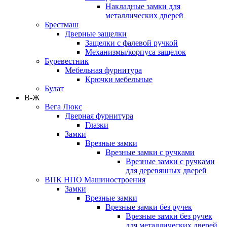
Накладные замки для
металлических дверей
Брестмаш
Дверные защелки
Защелки с фалевой ручкой
Механизмы/корпуса защелок
Буревестник
Мебельная фурнитура
Крючки мебельные
Булат
В-Ж
Вега Люкс
Дверная фурнитура
Глазки
Замки
Врезные замки
Врезные замки с ручками
Врезные замки с ручками
для деревянных дверей
ВПК НПО Машиностроения
Замки
Врезные замки
Врезные замки без ручек
Врезные замки без ручек
для металлических дверей