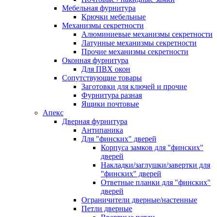
Мебельная фурнитура
Крючки мебельные
Механизмы секретности
Алюминиевые механизмы секретности
Латунные механизмы секретности
Прочие механизмы секретности
Оконная фурнитура
Для ПВХ окон
Сопутствующие товары
Заготовки для ключей и прочие
Фурнитура разная
Ящики почтовые
Апекс
Дверная фурнитура
Антипаника
Для "финских" дверей
Корпуса замков для "финских"
дверей
Накладки/заглушки/завертки для
"финских" дверей
Ответные планки для "финских"
дверей
Ограничители дверные/настенные
Петли дверные