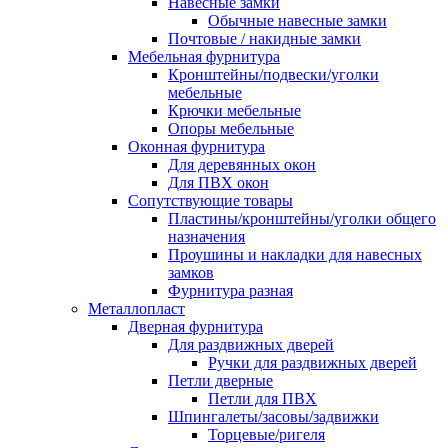
Навесные замки
Обычные навесные замки
Почтовые / накидные замки
Мебельная фурнитура
Кронштейны/подвески/уголки
мебельные
Крючки мебельные
Опоры мебельные
Оконная фурнитура
Для деревянных окон
Для ПВХ окон
Сопутствующие товары
Пластины/кронштейны/уголки общего
назначения
Проушины и накладки для навесных
замков
Фурнитура разная
Металлопласт
Дверная фурнитура
Для раздвижных дверей
Ручки для раздвижных дверей
Петли дверные
Петли для ПВХ
Шпингалеты/засовы/задвижки
Торцевые/ригеля