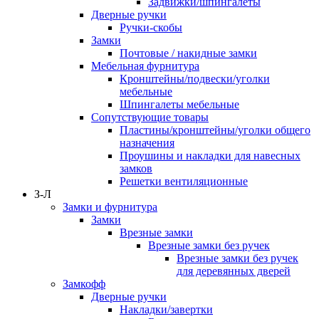
Задвижки/шпингалеты
Дверные ручки
Ручки-скобы
Замки
Почтовые / накидные замки
Мебельная фурнитура
Кронштейны/подвески/уголки
мебельные
Шпингалеты мебельные
Сопутствующие товары
Пластины/кронштейны/уголки общего
назначения
Проушины и накладки для навесных
замков
Решетки вентиляционные
З-Л
Замки и фурнитура
Замки
Врезные замки
Врезные замки без ручек
Врезные замки без ручек
для деревянных дверей
Замкофф
Дверные ручки
Накладки/завертки