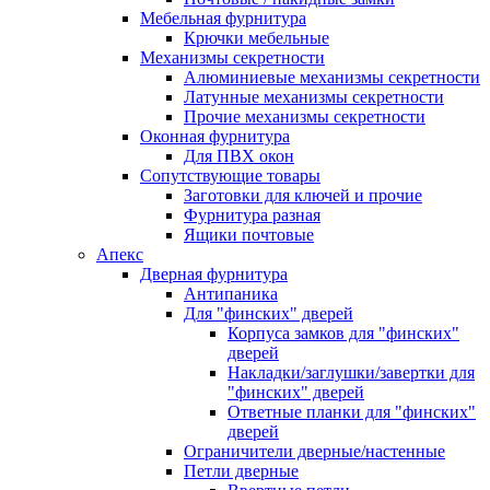
Мебельная фурнитура
Крючки мебельные
Механизмы секретности
Алюминиевые механизмы секретности
Латунные механизмы секретности
Прочие механизмы секретности
Оконная фурнитура
Для ПВХ окон
Сопутствующие товары
Заготовки для ключей и прочие
Фурнитура разная
Ящики почтовые
Апекс
Дверная фурнитура
Антипаника
Для "финских" дверей
Корпуса замков для "финских"
дверей
Накладки/заглушки/завертки для
"финских" дверей
Ответные планки для "финских"
дверей
Ограничители дверные/настенные
Петли дверные