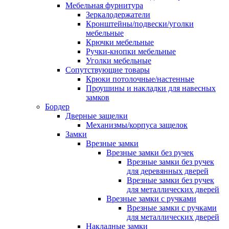
Мебельная фурнитура
Зеркалодержатели
Кронштейны/подвески/уголки
мебельные
Крючки мебельные
Ручки-кнопки мебельные
Уголки мебельные
Сопутствующие товары
Крюки потолочные/настенные
Проушины и накладки для навесных
замков
Бордер
Дверные защелки
Механизмы/корпуса защелок
Замки
Врезные замки
Врезные замки без ручек
Врезные замки без ручек
для деревянных дверей
Врезные замки без ручек
для металлических дверей
Врезные замки с ручками
Врезные замки с ручками
для металлических дверей
Накладные замки