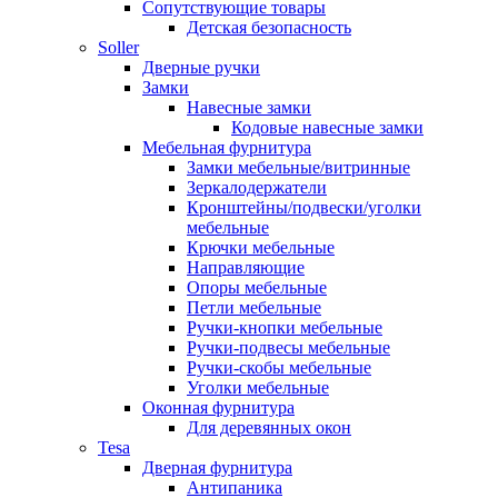
Сопутствующие товары
Детская безопасность
Soller
Дверные ручки
Замки
Навесные замки
Кодовые навесные замки
Мебельная фурнитура
Замки мебельные/витринные
Зеркалодержатели
Кронштейны/подвески/уголки
мебельные
Крючки мебельные
Направляющие
Опоры мебельные
Петли мебельные
Ручки-кнопки мебельные
Ручки-подвесы мебельные
Ручки-скобы мебельные
Уголки мебельные
Оконная фурнитура
Для деревянных окон
Tesa
Дверная фурнитура
Антипаника