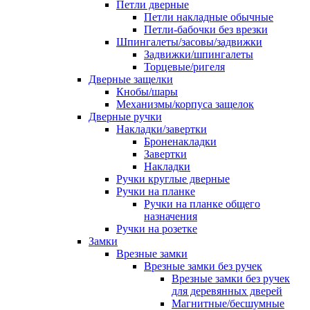
Петли дверные
Петли накладные обычные
Петли-бабочки без врезки
Шпингалеты/засовы/задвижки
Задвижки/шпингалеты
Торцевые/ригеля
Дверные защелки
Кнобы/шары
Механизмы/корпуса защелок
Дверные ручки
Накладки/завертки
Броненакладки
Завертки
Накладки
Ручки круглые дверные
Ручки на планке
Ручки на планке общего
назначения
Ручки на розетке
Замки
Врезные замки
Врезные замки без ручек
Врезные замки без ручек
для деревянных дверей
Магнитные/бесшумные