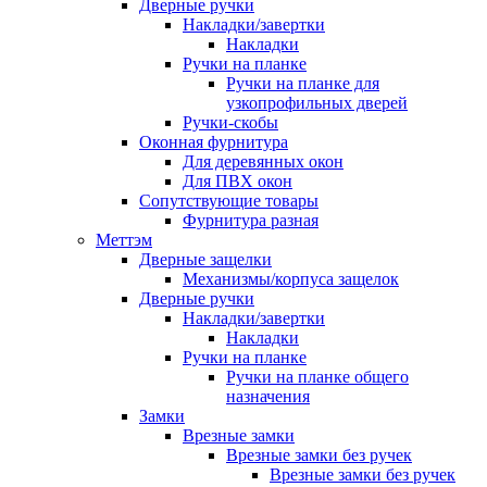
Дверные ручки
Накладки/завертки
Накладки
Ручки на планке
Ручки на планке для
узкопрофильных дверей
Ручки-скобы
Оконная фурнитура
Для деревянных окон
Для ПВХ окон
Сопутствующие товары
Фурнитура разная
Меттэм
Дверные защелки
Механизмы/корпуса защелок
Дверные ручки
Накладки/завертки
Накладки
Ручки на планке
Ручки на планке общего
назначения
Замки
Врезные замки
Врезные замки без ручек
Врезные замки без ручек