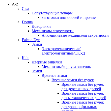
A-Z
Cisa
Сопутствующие товары
Заготовки для ключей и прочие
Dorma
Доводчики
Механизмы секретности
Алюминиевые механизмы секретности
Falcon Eye
Замки
Электромеханические/
электромагнитные/СКУД
Kale
Дверные защелки
Механизмы/корпуса защелок
Замки
Врезные замки
Врезные замки без ручек
Врезные замки без ручек
для деревянных дверей
Врезные замки без ручек
для металлических дверей
Врезные замки без ручек
для узкопрофильных