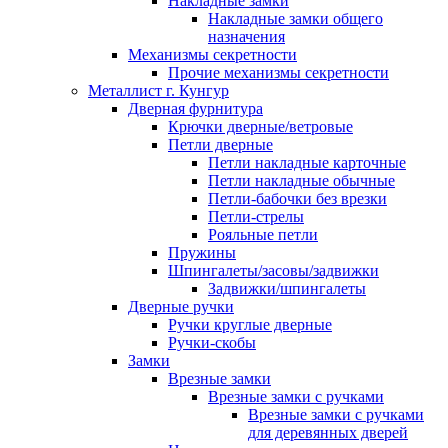
Накладные замки
Накладные замки общего
назначения
Механизмы секретности
Прочие механизмы секретности
Металлист г. Кунгур
Дверная фурнитура
Крючки дверные/ветровые
Петли дверные
Петли накладные карточные
Петли накладные обычные
Петли-бабочки без врезки
Петли-стрелы
Рояльные петли
Пружины
Шпингалеты/засовы/задвижки
Задвижки/шпингалеты
Дверные ручки
Ручки круглые дверные
Ручки-скобы
Замки
Врезные замки
Врезные замки с ручками
Врезные замки с ручками
для деревянных дверей