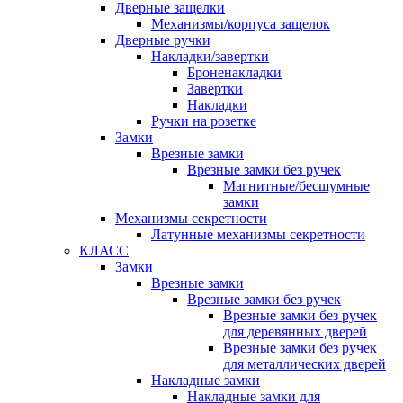
Дверные защелки
Механизмы/корпуса защелок
Дверные ручки
Накладки/завертки
Броненакладки
Завертки
Накладки
Ручки на розетке
Замки
Врезные замки
Врезные замки без ручек
Магнитные/бесшумные
замки
Механизмы секретности
Латунные механизмы секретности
КЛАСС
Замки
Врезные замки
Врезные замки без ручек
Врезные замки без ручек
для деревянных дверей
Врезные замки без ручек
для металлических дверей
Накладные замки
Накладные замки для