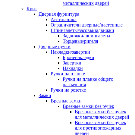
металлических дверей
Крит
Дверная фурнитура
Антипаника
Ограничители дверные/настенные
Шпингалеты/засовы/задвижки
Задвижки/шпингалеты
Торцевые/ригеля
Дверные ручки
Накладки/завертки
Броненакладки
Завертки
Накладки
Ручки на планке
Ручки на планке общего
назначения
Ручки на розетке
Замки
Врезные замки
Врезные замки без ручек
Врезные замки без ручек
для металлических дверей
Врезные замки без ручек
для противопожарных
дверей