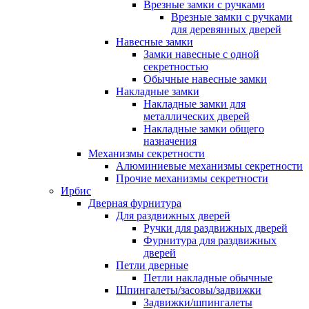
Врезные замки с ручками
Врезные замки с ручками
для деревянных дверей
Навесные замки
Замки навесные с одной
секретностью
Обычные навесные замки
Накладные замки
Накладные замки для
металлических дверей
Накладные замки общего
назначения
Механизмы секретности
Алюминиевые механизмы секретности
Прочие механизмы секретности
Ирбис
Дверная фурнитура
Для раздвижных дверей
Ручки для раздвижных дверей
Фурнитура для раздвижных
дверей
Петли дверные
Петли накладные обычные
Шпингалеты/засовы/задвижки
Задвижки/шпингалеты