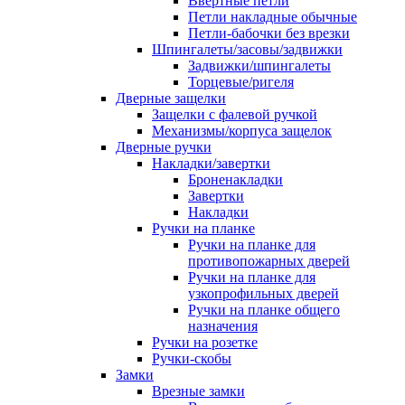
Ввертные петли
Петли накладные обычные
Петли-бабочки без врезки
Шпингалеты/засовы/задвижки
Задвижки/шпингалеты
Торцевые/ригеля
Дверные защелки
Защелки с фалевой ручкой
Механизмы/корпуса защелок
Дверные ручки
Накладки/завертки
Броненакладки
Завертки
Накладки
Ручки на планке
Ручки на планке для
противопожарных дверей
Ручки на планке для
узкопрофильных дверей
Ручки на планке общего
назначения
Ручки на розетке
Ручки-скобы
Замки
Врезные замки