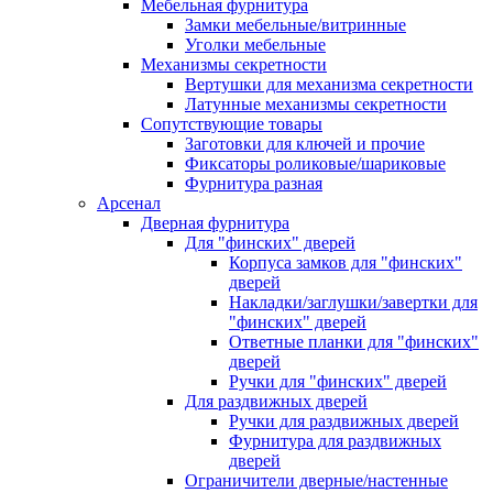
Мебельная фурнитура
Замки мебельные/витринные
Уголки мебельные
Механизмы секретности
Вертушки для механизма секретности
Латунные механизмы секретности
Сопутствующие товары
Заготовки для ключей и прочие
Фиксаторы роликовые/шариковые
Фурнитура разная
Арсенал
Дверная фурнитура
Для "финских" дверей
Корпуса замков для "финских"
дверей
Накладки/заглушки/завертки для
"финских" дверей
Ответные планки для "финских"
дверей
Ручки для "финских" дверей
Для раздвижных дверей
Ручки для раздвижных дверей
Фурнитура для раздвижных
дверей
Ограничители дверные/настенные