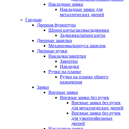
Накладные замки
Накладные замки для
металлических дверей
Гардиан
Дверная фурнитура
Шпингалеты/засовы/задвижки
Задвижки/шпингалеты
Дверные защелки
Механизмы/корпуса защелок
Дверные ручки
Накладки/завертки
Завертки
Накладки
Ручки на планке
Ручки на планке общего
назначения
Замки
Врезные замки
Врезные замки без ручек
Врезные замки без ручек
для металлических дверей
Врезные замки без ручек
для узкопрофильных
дверей
Накладные замки