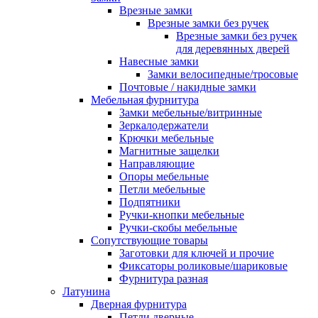
Врезные замки
Врезные замки без ручек
Врезные замки без ручек
для деревянных дверей
Навесные замки
Замки велосипедные/тросовые
Почтовые / накидные замки
Мебельная фурнитура
Замки мебельные/витринные
Зеркалодержатели
Крючки мебельные
Магнитные защелки
Направляющие
Опоры мебельные
Петли мебельные
Подпятники
Ручки-кнопки мебельные
Ручки-скобы мебельные
Сопутствующие товары
Заготовки для ключей и прочие
Фиксаторы роликовые/шариковые
Фурнитура разная
Латунина
Дверная фурнитура
Петли дверные