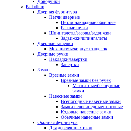
Доводчики
Palladium
Дверная фурнитура
Петли дверные
Петли накладные обычные
Разные петли
Шпингалеты/засовы/задвижки
Задвижки/шпингалеты
Дверные защелки
Механизмы/корпуса защелок
Дверные ручки
Накладки/завертки
Завертки
Замки
Врезные замки
Врезные замки без ручек
Магнитные/бесшумные
замки
Навесные замки
Всепогодные навесные замки
Замки велосипедные/тросовые
Кодовые навесные замки
Обычные навесные замки
Оконная фурнитура
Для деревянных окон