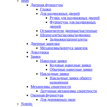
Msm
Дверная фурнитура
Глазки
Для раздвижных дверей
Ручки для раздвижных дверей
Фурнитура для раздвижных
дверей
Ограничители дверные/настенные
Шпингалеты/засовы/задвижки
Задвижки/шпингалеты
Дверные защелки
Механизмы/корпуса защелок
Доводчики
Замки
Навесные замки
Кодовые навесные замки
Обычные навесные замки
Накладные замки
Накладные замки общего
назначения
Механизмы секретности
Латунные механизмы секретности
Оконная фурнитура
Для деревянных окон
Notedo