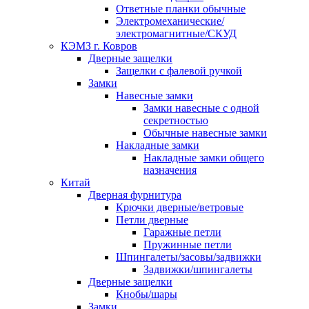
Ответные планки обычные
Электромеханические/
электромагнитные/СКУД
КЭМЗ г. Ковров
Дверные защелки
Защелки с фалевой ручкой
Замки
Навесные замки
Замки навесные с одной
секретностью
Обычные навесные замки
Накладные замки
Накладные замки общего
назначения
Китай
Дверная фурнитура
Крючки дверные/ветровые
Петли дверные
Гаражные петли
Пружинные петли
Шпингалеты/засовы/задвижки
Задвижки/шпингалеты
Дверные защелки
Кнобы/шары
Замки