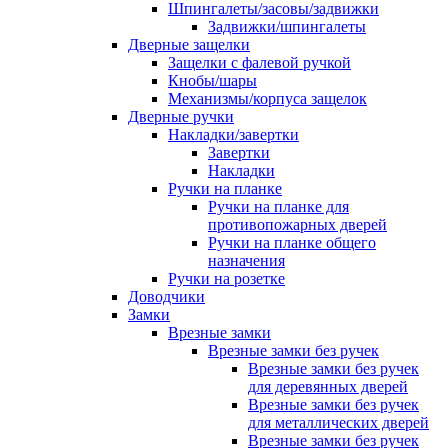
Шпингалеты/засовы/задвижки
Задвижки/шпингалеты
Дверные защелки
Защелки с фалевой ручкой
Кнобы/шары
Механизмы/корпуса защелок
Дверные ручки
Накладки/завертки
Завертки
Накладки
Ручки на планке
Ручки на планке для
противопожарных дверей
Ручки на планке общего
назначения
Ручки на розетке
Доводчики
Замки
Врезные замки
Врезные замки без ручек
Врезные замки без ручек
для деревянных дверей
Врезные замки без ручек
для металлических дверей
Врезные замки без ручек