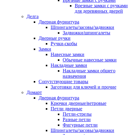
Врезные замки с ручками
Врезные замки с ручками
для деревянных дверей
Делга
Дверная фурнитура
Шпингалеты/засовы/задвижки
Задвижки/шпингалеты
Дверные ручки
Ручки-скобы
Замки
Навесные замки
Обычные навесные замки
Накладные замки
Накладные замки общего
назначения
Сопутствующие товары
Заготовки для ключей и прочие
Домарт
Дверная фурнитура
Крючки дверные/ветровые
Петли дверные
Петли-стрелы
Разные петли
Фигурные петли
Шпингалеты/засовы/задвижки