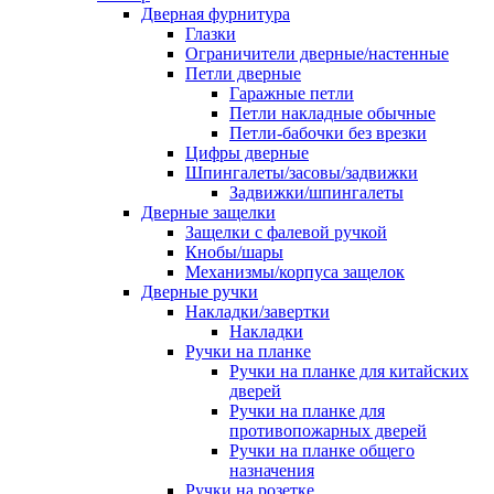
Дверная фурнитура
Глазки
Ограничители дверные/настенные
Петли дверные
Гаражные петли
Петли накладные обычные
Петли-бабочки без врезки
Цифры дверные
Шпингалеты/засовы/задвижки
Задвижки/шпингалеты
Дверные защелки
Защелки с фалевой ручкой
Кнобы/шары
Механизмы/корпуса защелок
Дверные ручки
Накладки/завертки
Накладки
Ручки на планке
Ручки на планке для китайских
дверей
Ручки на планке для
противопожарных дверей
Ручки на планке общего
назначения
Ручки на розетке