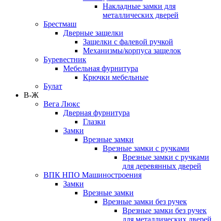
Накладные замки для
металлических дверей
Брестмаш
Дверные защелки
Защелки с фалевой ручкой
Механизмы/корпуса защелок
Буревестник
Мебельная фурнитура
Крючки мебельные
Булат
В-Ж
Вега Люкс
Дверная фурнитура
Глазки
Замки
Врезные замки
Врезные замки с ручками
Врезные замки с ручками
для деревянных дверей
ВПК НПО Машиностроения
Замки
Врезные замки
Врезные замки без ручек
Врезные замки без ручек
для металлических дверей