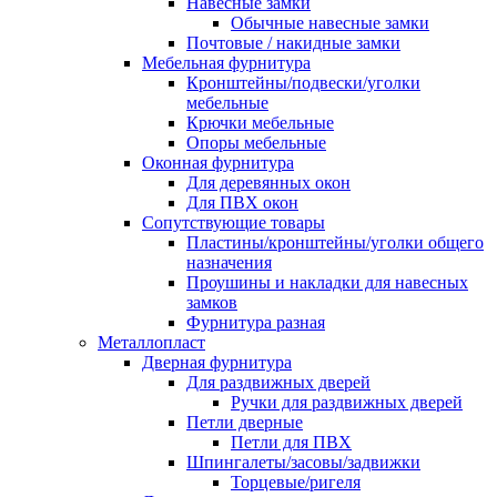
Навесные замки
Обычные навесные замки
Почтовые / накидные замки
Мебельная фурнитура
Кронштейны/подвески/уголки
мебельные
Крючки мебельные
Опоры мебельные
Оконная фурнитура
Для деревянных окон
Для ПВХ окон
Сопутствующие товары
Пластины/кронштейны/уголки общего
назначения
Проушины и накладки для навесных
замков
Фурнитура разная
Металлопласт
Дверная фурнитура
Для раздвижных дверей
Ручки для раздвижных дверей
Петли дверные
Петли для ПВХ
Шпингалеты/засовы/задвижки
Торцевые/ригеля