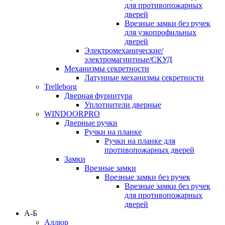
для противопожарных
дверей
Врезные замки без ручек
для узкопрофильных
дверей
Электромеханические/
электромагнитные/СКУД
Механизмы секретности
Латунные механизмы секретности
Trelleborg
Дверная фурнитура
Уплотнители дверные
WINDOORPRO
Дверные ручки
Ручки на планке
Ручки на планке для
противопожарных дверей
Замки
Врезные замки
Врезные замки без ручек
Врезные замки без ручек
для противопожарных
дверей
А-Б
Аллюр