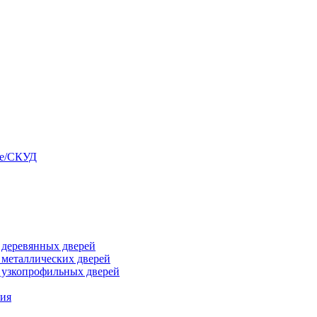
ые/СКУД
я деревянных дверей
я металлических дверей
я узкопрофильных дверей
ния