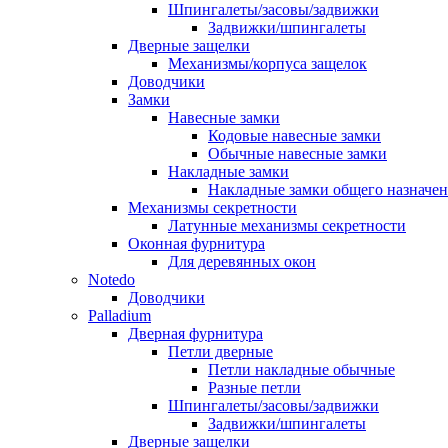
Шпингалеты/засовы/задвижки
Задвижки/шпингалеты
Дверные защелки
Механизмы/корпуса защелок
Доводчики
Замки
Навесные замки
Кодовые навесные замки
Обычные навесные замки
Накладные замки
Накладные замки общего назначе
Механизмы секретности
Латунные механизмы секретности
Оконная фурнитура
Для деревянных окон
Notedo
Доводчики
Palladium
Дверная фурнитура
Петли дверные
Петли накладные обычные
Разные петли
Шпингалеты/засовы/задвижки
Задвижки/шпингалеты
Дверные защелки