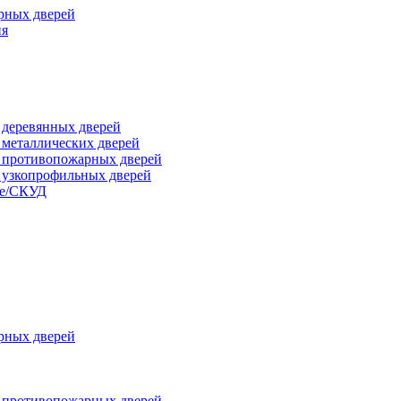
рных дверей
ия
я деревянных дверей
я металлических дверей
я противопожарных дверей
я узкопрофильных дверей
ые/СКУД
рных дверей
я противопожарных дверей