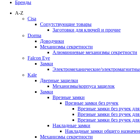
Бренды
A-Z
Cisa
Сопутствующие товары
Заготовки для ключей и прочие
Dorma
Доводчики
Механизмы секретности
Алюминиевые механизмы секретности
Falcon Eye
Замки
Электромеханические/электромагнитн
Kale
Дверные защелки
Механизмы/корпуса защелок
Замки
Врезные замки
Врезные замки без ручек
Врезные замки без ручек дл
Врезные замки без ручек дл
Врезные замки без ручек дл
Накладные замки
Накладные замки общего назначе
Механизмы секретности