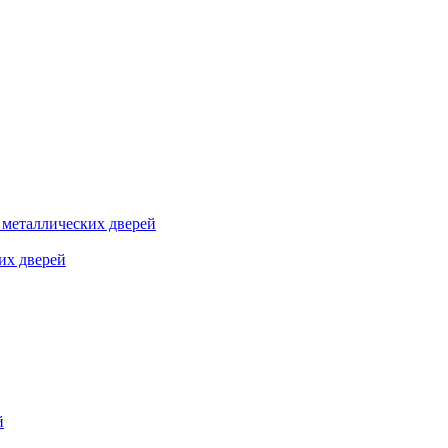
я металлических дверей
их дверей
й