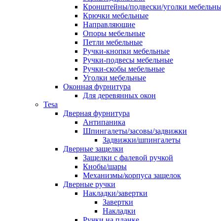
Кронштейны/подвески/уголки мебельн
Крючки мебельные
Направляющие
Опоры мебельные
Петли мебельные
Ручки-кнопки мебельные
Ручки-подвесы мебельные
Ручки-скобы мебельные
Уголки мебельные
Оконная фурнитура
Для деревянных окон
Tesa
Дверная фурнитура
Антипаника
Шпингалеты/засовы/задвижки
Задвижки/шпингалеты
Дверные защелки
Защелки с фалевой ручкой
Кнобы/шары
Механизмы/корпуса защелок
Дверные ручки
Накладки/завертки
Завертки
Накладки
Ручки на планке