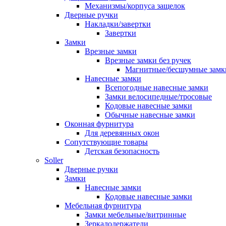
Механизмы/корпуса защелок
Дверные ручки
Накладки/завертки
Завертки
Замки
Врезные замки
Врезные замки без ручек
Магнитные/бесшумные замк
Навесные замки
Всепогодные навесные замки
Замки велосипедные/тросовые
Кодовые навесные замки
Обычные навесные замки
Оконная фурнитура
Для деревянных окон
Сопутствующие товары
Детская безопасность
Soller
Дверные ручки
Замки
Навесные замки
Кодовые навесные замки
Мебельная фурнитура
Замки мебельные/витринные
Зеркалодержатели