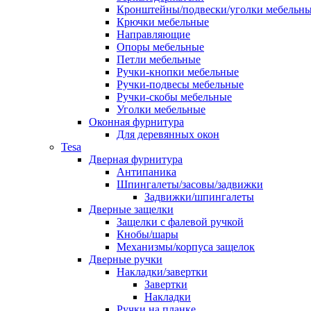
Кронштейны/подвески/уголки мебельн
Крючки мебельные
Направляющие
Опоры мебельные
Петли мебельные
Ручки-кнопки мебельные
Ручки-подвесы мебельные
Ручки-скобы мебельные
Уголки мебельные
Оконная фурнитура
Для деревянных окон
Tesa
Дверная фурнитура
Антипаника
Шпингалеты/засовы/задвижки
Задвижки/шпингалеты
Дверные защелки
Защелки с фалевой ручкой
Кнобы/шары
Механизмы/корпуса защелок
Дверные ручки
Накладки/завертки
Завертки
Накладки
Ручки на планке