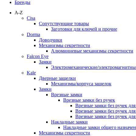
Бренды
A-Z
Cisa
Сопутствующие товары
Заготовки для ключей и прочие
Dorma
Доводчики
Механизмы секретности
Алюминиевые механизмы секретности
Falcon Eye
Замки
Электромеханические/электромагнитн
Kale
Дверные защелки
Механизмы/корпуса защелок
Замки
Врезные замки
Врезные замки без ручек
Врезные замки без ручек дл
Врезные замки без ручек дл
Врезные замки без ручек дл
Накладные замки
Накладные замки общего назначе
Механизмы секретности