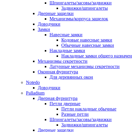
Шпингалеты/засовы/задвижки
Задвижки/шпингалеты
Дверные защелки
Механизмы/корпуса защелок
Доводчики
Замки
Навесные замки
Кодовые навесные замки
Обычные навесные замки
Накладные замки
Накладные замки общего назначе
Механизмы секретности
Латунные механизмы секретности
Оконная фурнитура
Для деревянных окон
Notedo
Доводчики
Palladium
Дверная фурнитура
Петли дверные
Петли накладные обычные
Разные петли
Шпингалеты/засовы/задвижки
Задвижки/шпингалеты
Дверные защелки