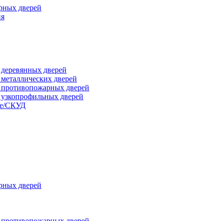
рных дверей
ия
я деревянных дверей
я металлических дверей
я противопожарных дверей
я узкопрофильных дверей
ые/СКУД
рных дверей
я противопожарных дверей