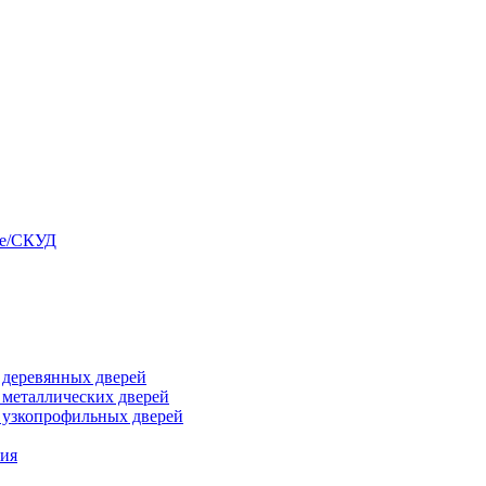
ые/СКУД
я деревянных дверей
я металлических дверей
я узкопрофильных дверей
ния