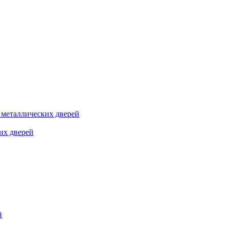
я металлических дверей
их дверей
й