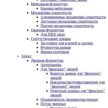
Мебельная фурнитура
Крючки мебельные
Механизмы секретности
Алюминиевые механизмы секретности
Латунные механизмы секретности
Прочие механизмы секретности
Оконная фурнитура
Для ПВХ окон
Сопутствующие товары
Заготовки для ключей и прочие
Фурнитура разная
Ящики почтовые
Апекс
Дверная фурнитура
Антипаника
Для "финских" дверей
Корпуса замков для "финских"
дверей
Накладки/заглушки/завертки для
"финских" дверей
Ответные планки для "финских"
дверей
Ограничители дверные/настенные
Петли дверные