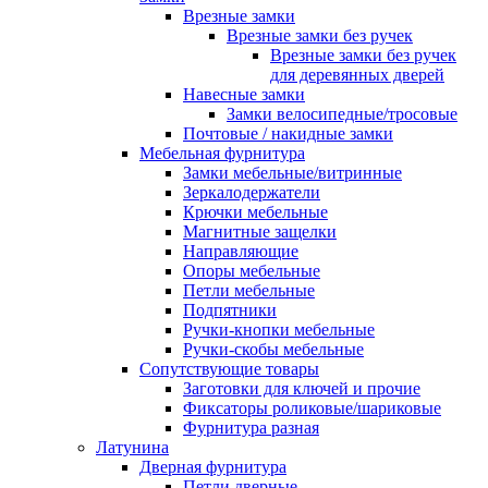
Врезные замки
Врезные замки без ручек
Врезные замки без ручек
для деревянных дверей
Навесные замки
Замки велосипедные/тросовые
Почтовые / накидные замки
Мебельная фурнитура
Замки мебельные/витринные
Зеркалодержатели
Крючки мебельные
Магнитные защелки
Направляющие
Опоры мебельные
Петли мебельные
Подпятники
Ручки-кнопки мебельные
Ручки-скобы мебельные
Сопутствующие товары
Заготовки для ключей и прочие
Фиксаторы роликовые/шариковые
Фурнитура разная
Латунина
Дверная фурнитура
Петли дверные