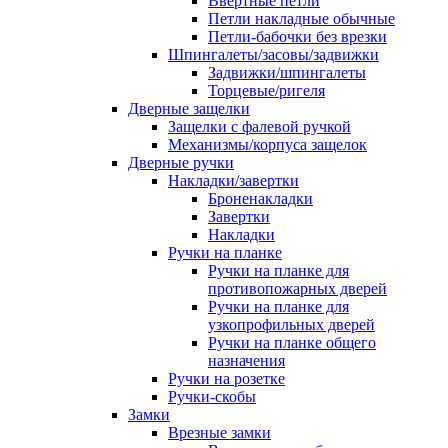
Ввертные петли
Петли накладные обычные
Петли-бабочки без врезки
Шпингалеты/засовы/задвижки
Задвижки/шпингалеты
Торцевые/ригеля
Дверные защелки
Защелки с фалевой ручкой
Механизмы/корпуса защелок
Дверные ручки
Накладки/завертки
Броненакладки
Завертки
Накладки
Ручки на планке
Ручки на планке для
противопожарных дверей
Ручки на планке для
узкопрофильных дверей
Ручки на планке общего
назначения
Ручки на розетке
Ручки-скобы
Замки
Врезные замки