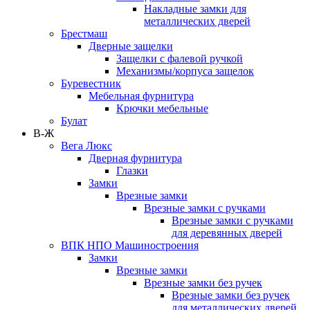
Накладные замки для
металлических дверей
Брестмаш
Дверные защелки
Защелки с фалевой ручкой
Механизмы/корпуса защелок
Буревестник
Мебельная фурнитура
Крючки мебельные
Булат
В-Ж
Вега Люкс
Дверная фурнитура
Глазки
Замки
Врезные замки
Врезные замки с ручками
Врезные замки с ручками
для деревянных дверей
ВПК НПО Машиностроения
Замки
Врезные замки
Врезные замки без ручек
Врезные замки без ручек
для металлических дверей