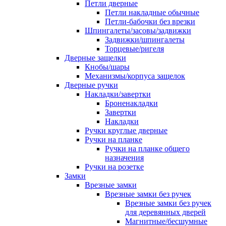
Петли дверные
Петли накладные обычные
Петли-бабочки без врезки
Шпингалеты/засовы/задвижки
Задвижки/шпингалеты
Торцевые/ригеля
Дверные защелки
Кнобы/шары
Механизмы/корпуса защелок
Дверные ручки
Накладки/завертки
Броненакладки
Завертки
Накладки
Ручки круглые дверные
Ручки на планке
Ручки на планке общего
назначения
Ручки на розетке
Замки
Врезные замки
Врезные замки без ручек
Врезные замки без ручек
для деревянных дверей
Магнитные/бесшумные