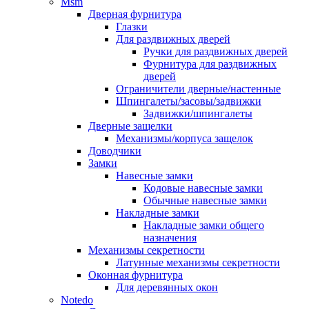
Msm
Дверная фурнитура
Глазки
Для раздвижных дверей
Ручки для раздвижных дверей
Фурнитура для раздвижных
дверей
Ограничители дверные/настенные
Шпингалеты/засовы/задвижки
Задвижки/шпингалеты
Дверные защелки
Механизмы/корпуса защелок
Доводчики
Замки
Навесные замки
Кодовые навесные замки
Обычные навесные замки
Накладные замки
Накладные замки общего
назначения
Механизмы секретности
Латунные механизмы секретности
Оконная фурнитура
Для деревянных окон
Notedo