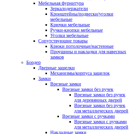
Мебельная фурнитура
Зеркалодержатели
Кронштейны/подвески/уголки
мебельные
Крючки мебельные
Ручки-кнопки мебельные
Уголки мебельные
Сопутствующие товары
Крюки потолочные/настенные
Проушины и накладки для навесных
замков
Бордер
Дверные защелки
Механизмы/корпуса защелок
Замки
Врезные замки
Врезные замки без ручек
Врезные замки без ручек
для деревянных дверей
Врезные замки без ручек
для металлических дверей
Врезные замки с ручками
Врезные замки с ручками
для металлических дверей
Накладные замки