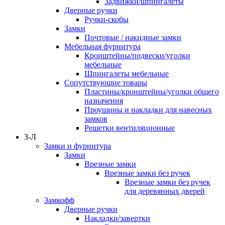
Задвижки/шпингалеты
Дверные ручки
Ручки-скобы
Замки
Почтовые / накидные замки
Мебельная фурнитура
Кронштейны/подвески/уголки
мебельные
Шпингалеты мебельные
Сопутствующие товары
Пластины/кронштейны/уголки общего
назначения
Проушины и накладки для навесных
замков
Решетки вентиляционные
З-Л
Замки и фурнитура
Замки
Врезные замки
Врезные замки без ручек
Врезные замки без ручек
для деревянных дверей
Замкофф
Дверные ручки
Накладки/завертки