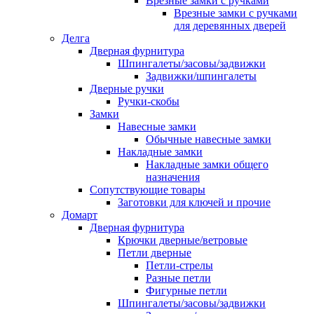
Врезные замки с ручками
Врезные замки с ручками
для деревянных дверей
Делга
Дверная фурнитура
Шпингалеты/засовы/задвижки
Задвижки/шпингалеты
Дверные ручки
Ручки-скобы
Замки
Навесные замки
Обычные навесные замки
Накладные замки
Накладные замки общего
назначения
Сопутствующие товары
Заготовки для ключей и прочие
Домарт
Дверная фурнитура
Крючки дверные/ветровые
Петли дверные
Петли-стрелы
Разные петли
Фигурные петли
Шпингалеты/засовы/задвижки