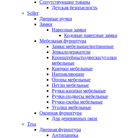
Сопутствующие товары
Детская безопасность
Soller
Дверные ручки
Замки
Навесные замки
Кодовые навесные замки
Мебельная фурнитура
Замки мебельные/витринные
Зеркалодержатели
Кронштейны/подвески/уголки
мебельные
Крючки мебельные
Направляющие
Опоры мебельные
Петли мебельные
Ручки-кнопки мебельные
Ручки-подвесы мебельные
Ручки-скобы мебельные
Уголки мебельные
Оконная фурнитура
Для деревянных окон
Tesa
Дверная фурнитура
Антипаника