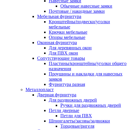
Навесные замки
Обычные навесные замки
Почтовые / накидные замки
Мебельная фурнитура
Кронштейны/подвески/уголки
мебельные
Крючки мебельные
Опоры мебельные
Оконная фурнитура
Для деревянных окон
Для ПВХ окон
Сопутствующие товары
Пластины/кронштейны/уголки общего
назначения
Проушины и накладки для навесных
замков
Фурнитура разная
Металлопласт
Дверная фурнитура
Для раздвижных дверей
Ручки для раздвижных дверей
Петли дверные
Петли для ПВХ
Шпингалеты/засовы/задвижки
Торцевые/ригеля