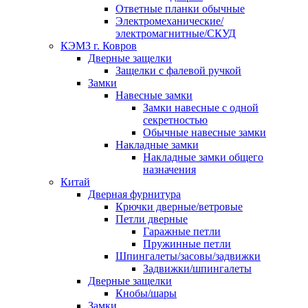
Ответные планки обычные
Электромеханические/
электромагнитные/СКУД
КЭМЗ г. Ковров
Дверные защелки
Защелки с фалевой ручкой
Замки
Навесные замки
Замки навесные с одной
секретностью
Обычные навесные замки
Накладные замки
Накладные замки общего
назначения
Китай
Дверная фурнитура
Крючки дверные/ветровые
Петли дверные
Гаражные петли
Пружинные петли
Шпингалеты/засовы/задвижки
Задвижки/шпингалеты
Дверные защелки
Кнобы/шары
Замки