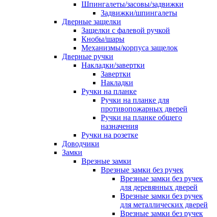
Шпингалеты/засовы/задвижки
Задвижки/шпингалеты
Дверные защелки
Защелки с фалевой ручкой
Кнобы/шары
Механизмы/корпуса защелок
Дверные ручки
Накладки/завертки
Завертки
Накладки
Ручки на планке
Ручки на планке для
противопожарных дверей
Ручки на планке общего
назначения
Ручки на розетке
Доводчики
Замки
Врезные замки
Врезные замки без ручек
Врезные замки без ручек
для деревянных дверей
Врезные замки без ручек
для металлических дверей
Врезные замки без ручек