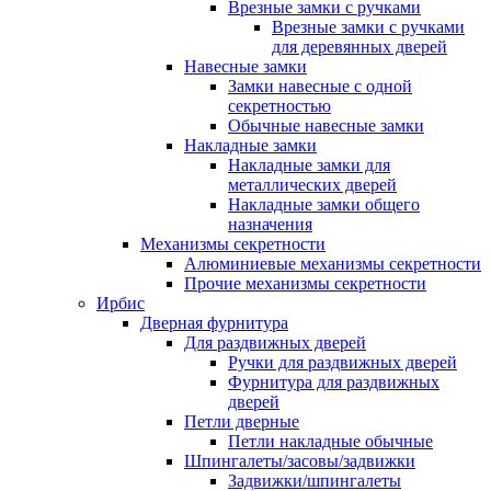
Врезные замки с ручками
Врезные замки с ручками
для деревянных дверей
Навесные замки
Замки навесные с одной
секретностью
Обычные навесные замки
Накладные замки
Накладные замки для
металлических дверей
Накладные замки общего
назначения
Механизмы секретности
Алюминиевые механизмы секретности
Прочие механизмы секретности
Ирбис
Дверная фурнитура
Для раздвижных дверей
Ручки для раздвижных дверей
Фурнитура для раздвижных
дверей
Петли дверные
Петли накладные обычные
Шпингалеты/засовы/задвижки
Задвижки/шпингалеты