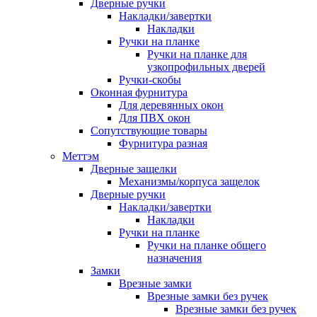
Дверные ручки
Накладки/завертки
Накладки
Ручки на планке
Ручки на планке для
узкопрофильных дверей
Ручки-скобы
Оконная фурнитура
Для деревянных окон
Для ПВХ окон
Сопутствующие товары
Фурнитура разная
Меттэм
Дверные защелки
Механизмы/корпуса защелок
Дверные ручки
Накладки/завертки
Накладки
Ручки на планке
Ручки на планке общего
назначения
Замки
Врезные замки
Врезные замки без ручек
Врезные замки без ручек