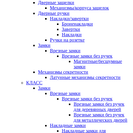
Дверные защелки
Механизмы/корпуса защелок
Дверные ручки
Накладки/завертки
Броненакладки
Завертки
Накладки
Ручки на розетке
Замки
Врезные замки
Врезные замки без ручек
Магнитные/бесшумные
замки
Механизмы секретности
Латунные механизмы секретности
КЛАСС
Замки
Врезные замки
Врезные замки без ручек
Врезные замки без ручек
для деревянных дверей
Врезные замки без ручек
для металлических дверей
Накладные замки
Накладные замки для