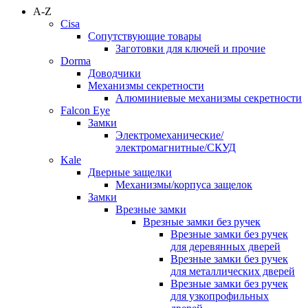
A-Z
Cisa
Сопутствующие товары
Заготовки для ключей и прочие
Dorma
Доводчики
Механизмы секретности
Алюминиевые механизмы секретности
Falcon Eye
Замки
Электромеханические/
электромагнитные/СКУД
Kale
Дверные защелки
Механизмы/корпуса защелок
Замки
Врезные замки
Врезные замки без ручек
Врезные замки без ручек
для деревянных дверей
Врезные замки без ручек
для металлических дверей
Врезные замки без ручек
для узкопрофильных