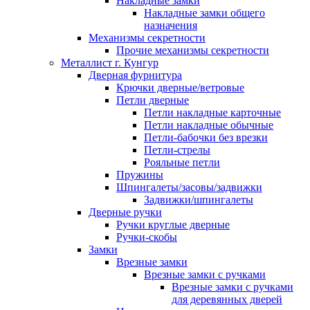
Накладные замки
Накладные замки общего
назначения
Механизмы секретности
Прочие механизмы секретности
Металлист г. Кунгур
Дверная фурнитура
Крючки дверные/ветровые
Петли дверные
Петли накладные карточные
Петли накладные обычные
Петли-бабочки без врезки
Петли-стрелы
Рояльные петли
Пружины
Шпингалеты/засовы/задвижки
Задвижки/шпингалеты
Дверные ручки
Ручки круглые дверные
Ручки-скобы
Замки
Врезные замки
Врезные замки с ручками
Врезные замки с ручками
для деревянных дверей