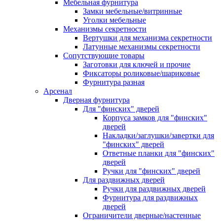
Мебельная фурнитура
Замки мебельные/витринные
Уголки мебельные
Механизмы секретности
Вертушки для механизма секретности
Латунные механизмы секретности
Сопутствующие товары
Заготовки для ключей и прочие
Фиксаторы роликовые/шариковые
Фурнитура разная
Арсенал
Дверная фурнитура
Для "финских" дверей
Корпуса замков для "финских"
дверей
Накладки/заглушки/завертки для
"финских" дверей
Ответные планки для "финских"
дверей
Ручки для "финских" дверей
Для раздвижных дверей
Ручки для раздвижных дверей
Фурнитура для раздвижных
дверей
Ограничители дверные/настенные