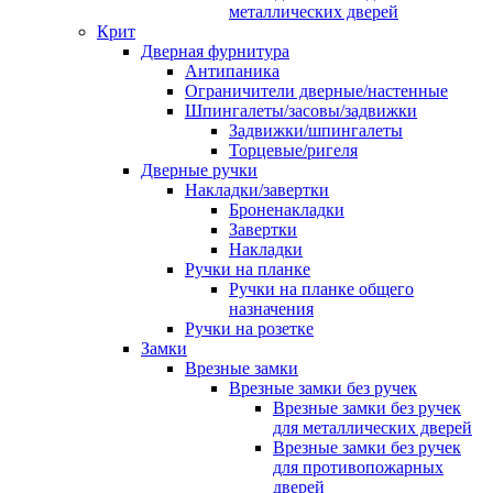
металлических дверей
Крит
Дверная фурнитура
Антипаника
Ограничители дверные/настенные
Шпингалеты/засовы/задвижки
Задвижки/шпингалеты
Торцевые/ригеля
Дверные ручки
Накладки/завертки
Броненакладки
Завертки
Накладки
Ручки на планке
Ручки на планке общего
назначения
Ручки на розетке
Замки
Врезные замки
Врезные замки без ручек
Врезные замки без ручек
для металлических дверей
Врезные замки без ручек
для противопожарных
дверей