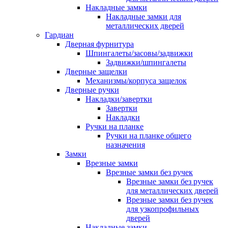
Накладные замки
Накладные замки для
металлических дверей
Гардиан
Дверная фурнитура
Шпингалеты/засовы/задвижки
Задвижки/шпингалеты
Дверные защелки
Механизмы/корпуса защелок
Дверные ручки
Накладки/завертки
Завертки
Накладки
Ручки на планке
Ручки на планке общего
назначения
Замки
Врезные замки
Врезные замки без ручек
Врезные замки без ручек
для металлических дверей
Врезные замки без ручек
для узкопрофильных
дверей
Накладные замки