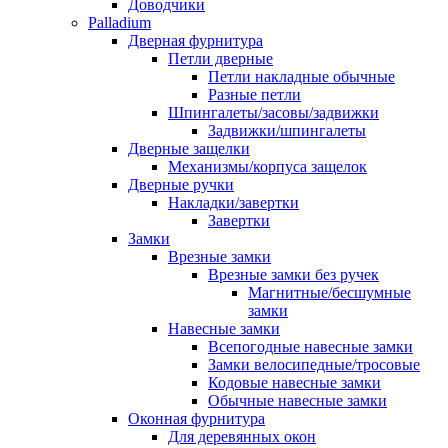
Доводчики
Palladium
Дверная фурнитура
Петли дверные
Петли накладные обычные
Разные петли
Шпингалеты/засовы/задвижки
Задвижки/шпингалеты
Дверные защелки
Механизмы/корпуса защелок
Дверные ручки
Накладки/завертки
Завертки
Замки
Врезные замки
Врезные замки без ручек
Магнитные/бесшумные
замки
Навесные замки
Всепогодные навесные замки
Замки велосипедные/тросовые
Кодовые навесные замки
Обычные навесные замки
Оконная фурнитура
Для деревянных окон