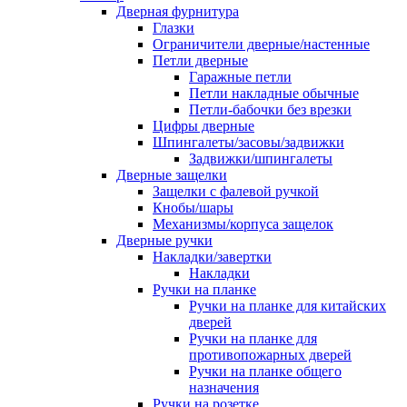
Дверная фурнитура
Глазки
Ограничители дверные/настенные
Петли дверные
Гаражные петли
Петли накладные обычные
Петли-бабочки без врезки
Цифры дверные
Шпингалеты/засовы/задвижки
Задвижки/шпингалеты
Дверные защелки
Защелки с фалевой ручкой
Кнобы/шары
Механизмы/корпуса защелок
Дверные ручки
Накладки/завертки
Накладки
Ручки на планке
Ручки на планке для китайских
дверей
Ручки на планке для
противопожарных дверей
Ручки на планке общего
назначения
Ручки на розетке