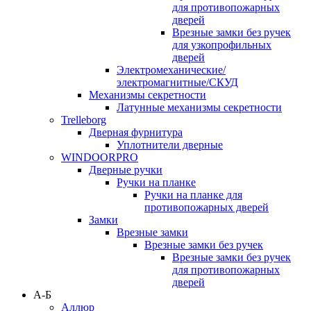
для противопожарных
дверей
Врезные замки без ручек
для узкопрофильных
дверей
Электромеханические/
электромагнитные/СКУД
Механизмы секретности
Латунные механизмы секретности
Trelleborg
Дверная фурнитура
Уплотнители дверные
WINDOORPRO
Дверные ручки
Ручки на планке
Ручки на планке для
противопожарных дверей
Замки
Врезные замки
Врезные замки без ручек
Врезные замки без ручек
для противопожарных
дверей
А-Б
Аллюр