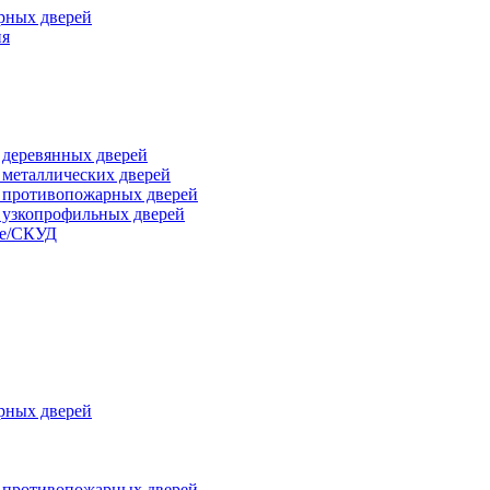
рных дверей
ия
я деревянных дверей
я металлических дверей
я противопожарных дверей
я узкопрофильных дверей
ые/СКУД
рных дверей
я противопожарных дверей