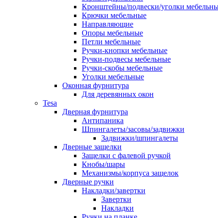
Кронштейны/подвески/уголки мебельн
Крючки мебельные
Направляющие
Опоры мебельные
Петли мебельные
Ручки-кнопки мебельные
Ручки-подвесы мебельные
Ручки-скобы мебельные
Уголки мебельные
Оконная фурнитура
Для деревянных окон
Tesa
Дверная фурнитура
Антипаника
Шпингалеты/засовы/задвижки
Задвижки/шпингалеты
Дверные защелки
Защелки с фалевой ручкой
Кнобы/шары
Механизмы/корпуса защелок
Дверные ручки
Накладки/завертки
Завертки
Накладки
Ручки на планке