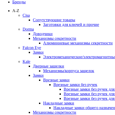
Бренды
A-Z
Cisa
Сопутствующие товары
Заготовки для ключей и прочие
Dorma
Доводчики
Механизмы секретности
Алюминиевые механизмы секретности
Falcon Eye
Замки
Электромеханические/электромагнитн
Kale
Дверные защелки
Механизмы/корпуса защелок
Замки
Врезные замки
Врезные замки без ручек
Врезные замки без ручек дл
Врезные замки без ручек дл
Врезные замки без ручек дл
Накладные замки
Накладные замки общего назначе
Механизмы секретности