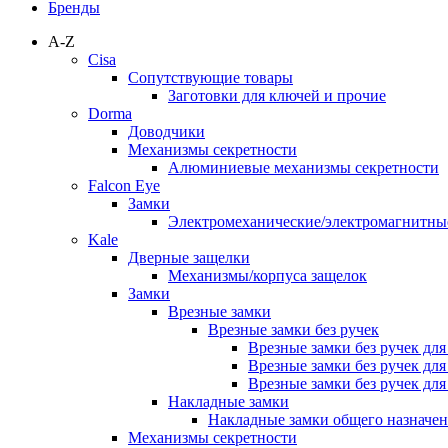
Бренды
A-Z
Cisa
Сопутствующие товары
Заготовки для ключей и прочие
Dorma
Доводчики
Механизмы секретности
Алюминиевые механизмы секретности
Falcon Eye
Замки
Электромеханические/электромагнитн
Kale
Дверные защелки
Механизмы/корпуса защелок
Замки
Врезные замки
Врезные замки без ручек
Врезные замки без ручек дл
Врезные замки без ручек дл
Врезные замки без ручек дл
Накладные замки
Накладные замки общего назначе
Механизмы секретности