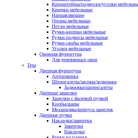
Кронштейны/подвески/уголки мебельн
Крючки мебельные
Направляющие
Опоры мебельные
Петли мебельные
Ручки-кнопки мебельные
Ручки-подвесы мебельные
Ручки-скобы мебельные
Уголки мебельные
Оконная фурнитура
Для деревянных окон
Tesa
Дверная фурнитура
Антипаника
Шпингалеты/засовы/задвижки
Задвижки/шпингалеты
Дверные защелки
Защелки с фалевой ручкой
Кнобы/шары
Механизмы/корпуса защелок
Дверные ручки
Накладки/завертки
Завертки
Накладки
Ручки на планке