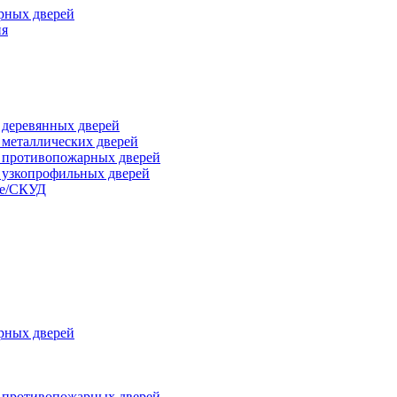
рных дверей
ия
я деревянных дверей
я металлических дверей
я противопожарных дверей
я узкопрофильных дверей
ые/СКУД
рных дверей
я противопожарных дверей