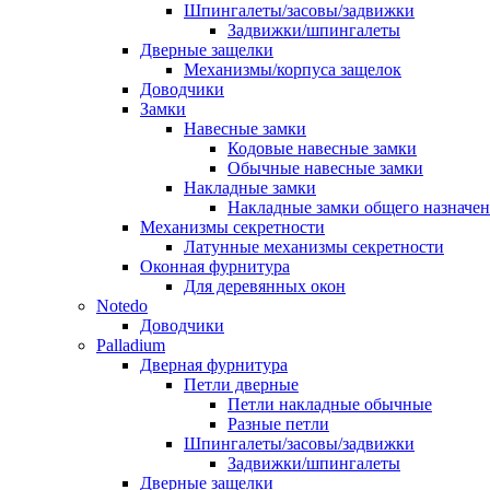
Шпингалеты/засовы/задвижки
Задвижки/шпингалеты
Дверные защелки
Механизмы/корпуса защелок
Доводчики
Замки
Навесные замки
Кодовые навесные замки
Обычные навесные замки
Накладные замки
Накладные замки общего назначе
Механизмы секретности
Латунные механизмы секретности
Оконная фурнитура
Для деревянных окон
Notedo
Доводчики
Palladium
Дверная фурнитура
Петли дверные
Петли накладные обычные
Разные петли
Шпингалеты/засовы/задвижки
Задвижки/шпингалеты
Дверные защелки