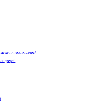
я металлических дверей
их дверей
й