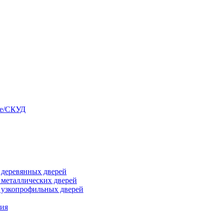
ые/СКУД
я деревянных дверей
я металлических дверей
я узкопрофильных дверей
ния