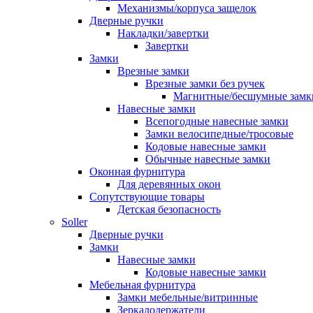
Механизмы/корпуса защелок
Дверные ручки
Накладки/завертки
Завертки
Замки
Врезные замки
Врезные замки без ручек
Магнитные/бесшумные замк
Навесные замки
Всепогодные навесные замки
Замки велосипедные/тросовые
Кодовые навесные замки
Обычные навесные замки
Оконная фурнитура
Для деревянных окон
Сопутствующие товары
Детская безопасность
Soller
Дверные ручки
Замки
Навесные замки
Кодовые навесные замки
Мебельная фурнитура
Замки мебельные/витринные
Зеркалодержатели