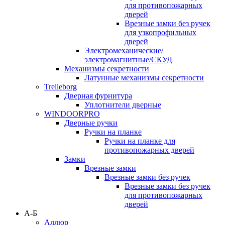
для противопожарных
дверей
Врезные замки без ручек
для узкопрофильных
дверей
Электромеханические/
электромагнитные/СКУД
Механизмы секретности
Латунные механизмы секретности
Trelleborg
Дверная фурнитура
Уплотнители дверные
WINDOORPRO
Дверные ручки
Ручки на планке
Ручки на планке для
противопожарных дверей
Замки
Врезные замки
Врезные замки без ручек
Врезные замки без ручек
для противопожарных
дверей
А-Б
Аллюр