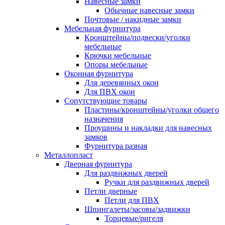
Навесные замки
Обычные навесные замки
Почтовые / накидные замки
Мебельная фурнитура
Кронштейны/подвески/уголки
мебельные
Крючки мебельные
Опоры мебельные
Оконная фурнитура
Для деревянных окон
Для ПВХ окон
Сопутствующие товары
Пластины/кронштейны/уголки общего
назначения
Проушины и накладки для навесных
замков
Фурнитура разная
Металлопласт
Дверная фурнитура
Для раздвижных дверей
Ручки для раздвижных дверей
Петли дверные
Петли для ПВХ
Шпингалеты/засовы/задвижки
Торцевые/ригеля