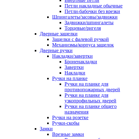
Ввертные петли
Петли накладные обычные
Петли-бабочки без врезки
Шпингалеты/засовы/задвижки
Задвижки/шпингалеты
Торцевые/ригеля
Дверные защелки
Защелки с фалевой ручкой
Механизмы/корпуса защелок
Дверные ручки
Накладки/завертки
Броненакладки
Завертки
Накладки
Ручки на планке
Ручки на планке для
противопожарных дверей
Ручки на планке для
узкопрофильных дверей
Ручки на планке общего
назначения
Ручки на розетке
Ручки-скобы
Замки
Врезные замки