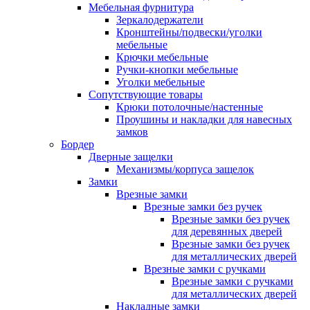
Мебельная фурнитура
Зеркалодержатели
Кронштейны/подвески/уголки
мебельные
Крючки мебельные
Ручки-кнопки мебельные
Уголки мебельные
Сопутствующие товары
Крюки потолочные/настенные
Проушины и накладки для навесных
замков
Бордер
Дверные защелки
Механизмы/корпуса защелок
Замки
Врезные замки
Врезные замки без ручек
Врезные замки без ручек
для деревянных дверей
Врезные замки без ручек
для металлических дверей
Врезные замки с ручками
Врезные замки с ручками
для металлических дверей
Накладные замки