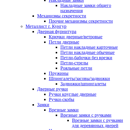
Накладные замки
Накладные замки общего
назначения
Механизмы секретности
Прочие механизмы секретности
Металлист г. Кунгур
Дверная фурнитура
Крючки дверные/ветровые
Петли дверные
Петли накладные карточные
Петли накладные обычные
Петли-бабочки без врезки
Петли-стрелы
Рояльные петли
Пружины
Шпингалеты/засовы/задвижки
Задвижки/шпингалеты
Дверные ручки
Ручки круглые дверные
Ручки-скобы
Замки
Врезные замки
Врезные замки с ручками
Врезные замки с ручками
для деревянных дверей