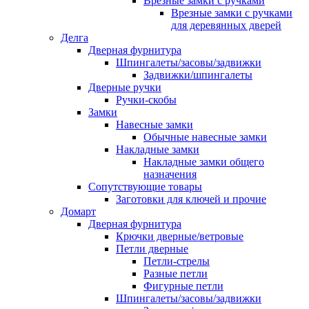
Врезные замки с ручками
Врезные замки с ручками
для деревянных дверей
Делга
Дверная фурнитура
Шпингалеты/засовы/задвижки
Задвижки/шпингалеты
Дверные ручки
Ручки-скобы
Замки
Навесные замки
Обычные навесные замки
Накладные замки
Накладные замки общего
назначения
Сопутствующие товары
Заготовки для ключей и прочие
Домарт
Дверная фурнитура
Крючки дверные/ветровые
Петли дверные
Петли-стрелы
Разные петли
Фигурные петли
Шпингалеты/засовы/задвижки