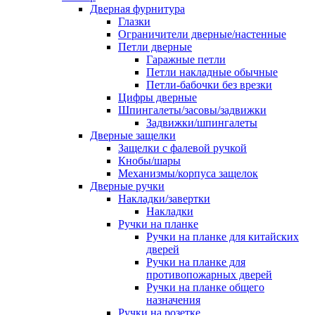
Дверная фурнитура
Глазки
Ограничители дверные/настенные
Петли дверные
Гаражные петли
Петли накладные обычные
Петли-бабочки без врезки
Цифры дверные
Шпингалеты/засовы/задвижки
Задвижки/шпингалеты
Дверные защелки
Защелки с фалевой ручкой
Кнобы/шары
Механизмы/корпуса защелок
Дверные ручки
Накладки/завертки
Накладки
Ручки на планке
Ручки на планке для китайских
дверей
Ручки на планке для
противопожарных дверей
Ручки на планке общего
назначения
Ручки на розетке