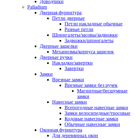
Доводчики
Palladium
Дверная фурнитура
Петли дверные
Петли накладные обычные
Разные петли
Шпингалеты/засовы/задвижки
Задвижки/шпингалеты
Дверные защелки
Механизмы/корпуса защелок
Дверные ручки
Накладки/завертки
Завертки
Замки
Врезные замки
Врезные замки без ручек
Магнитные/бесшумные
замки
Навесные замки
Всепогодные навесные замки
Замки велосипедные/тросовые
Кодовые навесные замки
Обычные навесные замки
Оконная фурнитура
Для деревянных окон