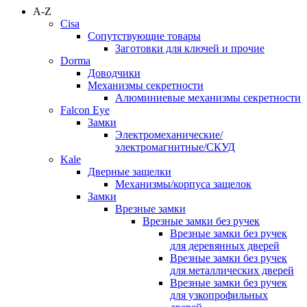
A-Z
Cisa
Сопутствующие товары
Заготовки для ключей и прочие
Dorma
Доводчики
Механизмы секретности
Алюминиевые механизмы секретности
Falcon Eye
Замки
Электромеханические/
электромагнитные/СКУД
Kale
Дверные защелки
Механизмы/корпуса защелок
Замки
Врезные замки
Врезные замки без ручек
Врезные замки без ручек
для деревянных дверей
Врезные замки без ручек
для металлических дверей
Врезные замки без ручек
для узкопрофильных