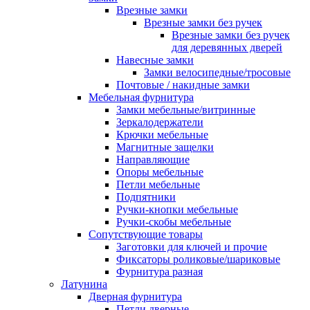
Врезные замки
Врезные замки без ручек
Врезные замки без ручек
для деревянных дверей
Навесные замки
Замки велосипедные/тросовые
Почтовые / накидные замки
Мебельная фурнитура
Замки мебельные/витринные
Зеркалодержатели
Крючки мебельные
Магнитные защелки
Направляющие
Опоры мебельные
Петли мебельные
Подпятники
Ручки-кнопки мебельные
Ручки-скобы мебельные
Сопутствующие товары
Заготовки для ключей и прочие
Фиксаторы роликовые/шариковые
Фурнитура разная
Латунина
Дверная фурнитура
Петли дверные