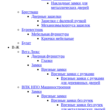
Накладные замки для
металлических дверей
Брестмаш
Дверные защелки
Защелки с фалевой ручкой
Механизмы/корпуса защелок
Буревестник
Мебельная фурнитура
Крючки мебельные
Булат
В-Ж
Вега Люкс
Дверная фурнитура
Глазки
Замки
Врезные замки
Врезные замки с ручками
Врезные замки с ручками
для деревянных дверей
ВПК НПО Машиностроения
Замки
Врезные замки
Врезные замки без ручек
Врезные замки без ручек
для металлических дверей