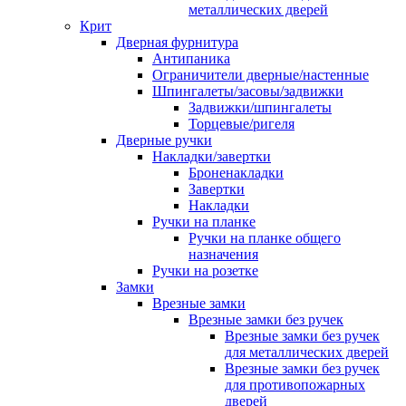
металлических дверей
Крит
Дверная фурнитура
Антипаника
Ограничители дверные/настенные
Шпингалеты/засовы/задвижки
Задвижки/шпингалеты
Торцевые/ригеля
Дверные ручки
Накладки/завертки
Броненакладки
Завертки
Накладки
Ручки на планке
Ручки на планке общего
назначения
Ручки на розетке
Замки
Врезные замки
Врезные замки без ручек
Врезные замки без ручек
для металлических дверей
Врезные замки без ручек
для противопожарных
дверей