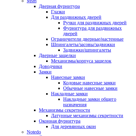
Msm
Дверная фурнитура
Глазки
Для раздвижных дверей
Ручки для раздвижных дверей
Фурнитура для раздвижных
дверей
Ограничители дверные/настенные
Шпингалеты/засовы/задвижки
Задвижки/шпингалеты
Дверные защелки
Механизмы/корпуса защелок
Доводчики
Замки
Навесные замки
Кодовые навесные замки
Обычные навесные замки
Накладные замки
Накладные замки общего
назначения
Механизмы секретности
Латунные механизмы секретности
Оконная фурнитура
Для деревянных окон
Notedo