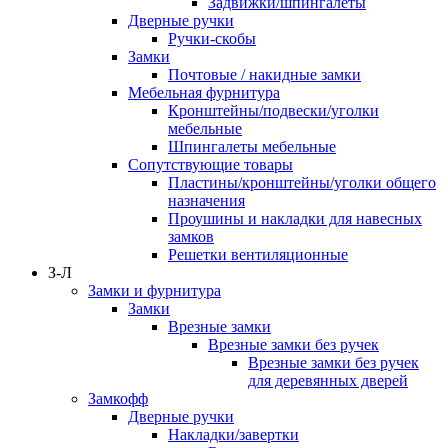
Задвижки/шпингалеты
Дверные ручки
Ручки-скобы
Замки
Почтовые / накидные замки
Мебельная фурнитура
Кронштейны/подвески/уголки
мебельные
Шпингалеты мебельные
Сопутствующие товары
Пластины/кронштейны/уголки общего
назначения
Проушины и накладки для навесных
замков
Решетки вентиляционные
З-Л
Замки и фурнитура
Замки
Врезные замки
Врезные замки без ручек
Врезные замки без ручек
для деревянных дверей
Замкофф
Дверные ручки
Накладки/завертки