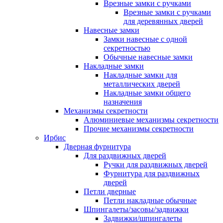
Врезные замки с ручками
Врезные замки с ручками
для деревянных дверей
Навесные замки
Замки навесные с одной
секретностью
Обычные навесные замки
Накладные замки
Накладные замки для
металлических дверей
Накладные замки общего
назначения
Механизмы секретности
Алюминиевые механизмы секретности
Прочие механизмы секретности
Ирбис
Дверная фурнитура
Для раздвижных дверей
Ручки для раздвижных дверей
Фурнитура для раздвижных
дверей
Петли дверные
Петли накладные обычные
Шпингалеты/засовы/задвижки
Задвижки/шпингалеты