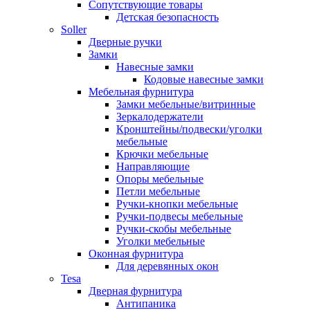
Сопутствующие товары
Детская безопасность
Soller
Дверные ручки
Замки
Навесные замки
Кодовые навесные замки
Мебельная фурнитура
Замки мебельные/витринные
Зеркалодержатели
Кронштейны/подвески/уголки
мебельные
Крючки мебельные
Направляющие
Опоры мебельные
Петли мебельные
Ручки-кнопки мебельные
Ручки-подвесы мебельные
Ручки-скобы мебельные
Уголки мебельные
Оконная фурнитура
Для деревянных окон
Tesa
Дверная фурнитура
Антипаника