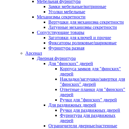
Мебельная фурнитура
Замки мебельные/витринные
Уголки мебельные
Механизмы секретности
Вертушки для механизма секретности
Латунные механизмы секретности
Сопутствующие товары
Заготовки для ключей и прочие
Фиксаторы роликовые/шариковые
Фурнитура разная
Арсенал
Дверная фурнитура
Для "финских" дверей
Корпуса замков для "финских"
дверей
Накладки/заглушки/завертки для
"финских" дверей
Ответные планки для "финских"
дверей
Ручки для "финских" дверей
Для раздвижных дверей
Ручки для раздвижных дверей
Фурнитура для раздвижных
дверей
Ограничители дверные/настенные