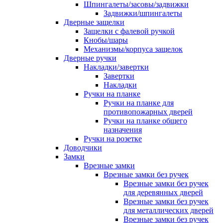
Шпингалеты/засовы/задвижки
Задвижки/шпингалеты
Дверные защелки
Защелки с фалевой ручкой
Кнобы/шары
Механизмы/корпуса защелок
Дверные ручки
Накладки/завертки
Завертки
Накладки
Ручки на планке
Ручки на планке для
противопожарных дверей
Ручки на планке общего
назначения
Ручки на розетке
Доводчики
Замки
Врезные замки
Врезные замки без ручек
Врезные замки без ручек
для деревянных дверей
Врезные замки без ручек
для металлических дверей
Врезные замки без ручек