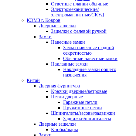
Ответные планки обычные
Электромеханические/
электромагнитные/СКУД
КЭМЗ г. Ковров
Дверные защелки
Защелки с фалевой ручкой
Замки
Навесные замки
Замки навесные с одной
секретностью
Обычные навесные замки
Накладные замки
Накладные замки общего
назначения
Китай
Дверная фурнитура
Крючки дверные/ветровые
Петли дверные
Гаражные петли
Пружинные петли
Шпингалеты/засовы/задвижки
Задвижки/шпингалеты
Дверные защелки
Кнобы/шары
Замки