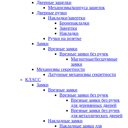
Дверные защелки
Механизмы/корпуса защелок
Дверные ручки
Накладки/завертки
Броненакладки
Завертки
Накладки
Ручки на розетке
Замки
Врезные замки
Врезные замки без ручек
Магнитные/бесшумные
замки
Механизмы секретности
Латунные механизмы секретности
КЛАСС
Замки
Врезные замки
Врезные замки без ручек
Врезные замки без ручек
для деревянных дверей
Врезные замки без ручек
для металлических дверей
Накладные замки
Накладные замки для