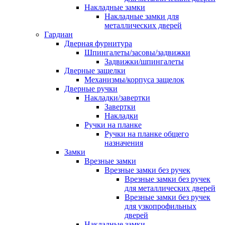
Накладные замки
Накладные замки для
металлических дверей
Гардиан
Дверная фурнитура
Шпингалеты/засовы/задвижки
Задвижки/шпингалеты
Дверные защелки
Механизмы/корпуса защелок
Дверные ручки
Накладки/завертки
Завертки
Накладки
Ручки на планке
Ручки на планке общего
назначения
Замки
Врезные замки
Врезные замки без ручек
Врезные замки без ручек
для металлических дверей
Врезные замки без ручек
для узкопрофильных
дверей
Накладные замки