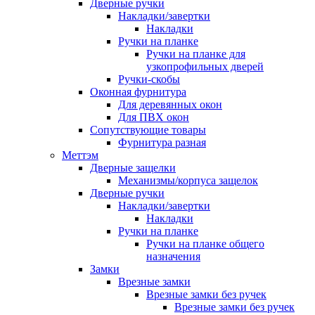
Дверные ручки
Накладки/завертки
Накладки
Ручки на планке
Ручки на планке для
узкопрофильных дверей
Ручки-скобы
Оконная фурнитура
Для деревянных окон
Для ПВХ окон
Сопутствующие товары
Фурнитура разная
Меттэм
Дверные защелки
Механизмы/корпуса защелок
Дверные ручки
Накладки/завертки
Накладки
Ручки на планке
Ручки на планке общего
назначения
Замки
Врезные замки
Врезные замки без ручек
Врезные замки без ручек