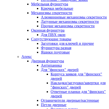
Мебельная фурнитура
Крючки мебельные
Механизмы секретности
Алюминиевые механизмы секретности
Латунные механизмы секретности
Прочие механизмы секретности
Оконная фурнитура
Для ПВХ окон
Сопутствующие товары
Заготовки для ключей и прочие
Фурнитура разная
Ящики почтовые
Апекс
Дверная фурнитура
Антипаника
Для "финских" дверей
Корпуса замков для "финских"
дверей
Накладки/заглушки/завертки для
"финских" дверей
Ответные планки для "финских"
дверей
Ограничители дверные/настенные
Петли дверные