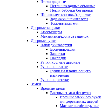
Петли дверные
Петли накладные обычные
Петли-бабочки без врезки
Шпингалеты/засовы/задвижки
Задвижки/шпингалеты
Торцевые/ригеля
Дверные защелки
Кнобы/шары
Механизмы/корпуса защелок
Дверные ручки
Накладки/завертки
Броненакладки
Завертки
Накладки
Ручки круглые дверные
Ручки на планке
Ручки на планке общего
назначения
Ручки на розетке
Замки
Врезные замки
Врезные замки без ручек
Врезные замки без ручек
для деревянных дверей
Магнитные/бесшумные