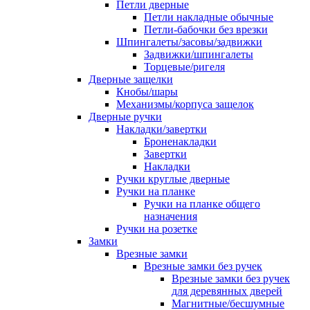
Петли дверные
Петли накладные обычные
Петли-бабочки без врезки
Шпингалеты/засовы/задвижки
Задвижки/шпингалеты
Торцевые/ригеля
Дверные защелки
Кнобы/шары
Механизмы/корпуса защелок
Дверные ручки
Накладки/завертки
Броненакладки
Завертки
Накладки
Ручки круглые дверные
Ручки на планке
Ручки на планке общего
назначения
Ручки на розетке
Замки
Врезные замки
Врезные замки без ручек
Врезные замки без ручек
для деревянных дверей
Магнитные/бесшумные