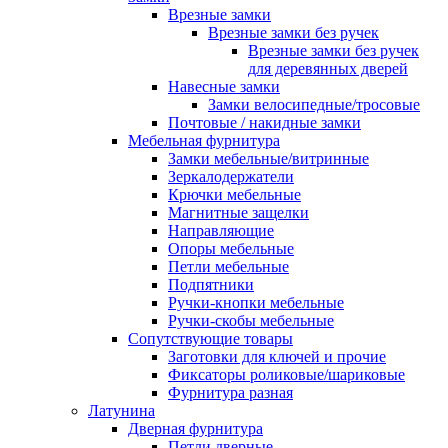
Врезные замки
Врезные замки без ручек
Врезные замки без ручек
для деревянных дверей
Навесные замки
Замки велосипедные/тросовые
Почтовые / накидные замки
Мебельная фурнитура
Замки мебельные/витринные
Зеркалодержатели
Крючки мебельные
Магнитные защелки
Направляющие
Опоры мебельные
Петли мебельные
Подпятники
Ручки-кнопки мебельные
Ручки-скобы мебельные
Сопутствующие товары
Заготовки для ключей и прочие
Фиксаторы роликовые/шариковые
Фурнитура разная
Латунина
Дверная фурнитура
Петли дверные