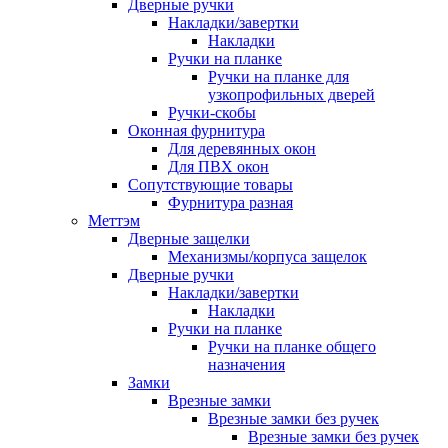
Дверные ручки
Накладки/завертки
Накладки
Ручки на планке
Ручки на планке для
узкопрофильных дверей
Ручки-скобы
Оконная фурнитура
Для деревянных окон
Для ПВХ окон
Сопутствующие товары
Фурнитура разная
Меттэм
Дверные защелки
Механизмы/корпуса защелок
Дверные ручки
Накладки/завертки
Накладки
Ручки на планке
Ручки на планке общего
назначения
Замки
Врезные замки
Врезные замки без ручек
Врезные замки без ручек