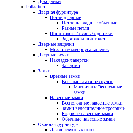
Доводчики
Palladium
Дверная фурнитура
Петли дверные
Петли накладные обычные
Разные петли
Шпингалеты/засовы/задвижки
Задвижки/шпингалеты
Дверные защелки
Механизмы/корпуса защелок
Дверные ручки
Накладки/завертки
Завертки
Замки
Врезные замки
Врезные замки без ручек
Магнитные/бесшумные
замки
Навесные замки
Всепогодные навесные замки
Замки велосипедные/тросовые
Кодовые навесные замки
Обычные навесные замки
Оконная фурнитура
Для деревянных окон