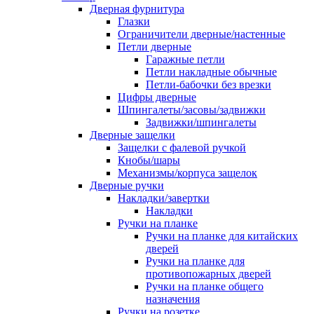
Дверная фурнитура
Глазки
Ограничители дверные/настенные
Петли дверные
Гаражные петли
Петли накладные обычные
Петли-бабочки без врезки
Цифры дверные
Шпингалеты/засовы/задвижки
Задвижки/шпингалеты
Дверные защелки
Защелки с фалевой ручкой
Кнобы/шары
Механизмы/корпуса защелок
Дверные ручки
Накладки/завертки
Накладки
Ручки на планке
Ручки на планке для китайских
дверей
Ручки на планке для
противопожарных дверей
Ручки на планке общего
назначения
Ручки на розетке