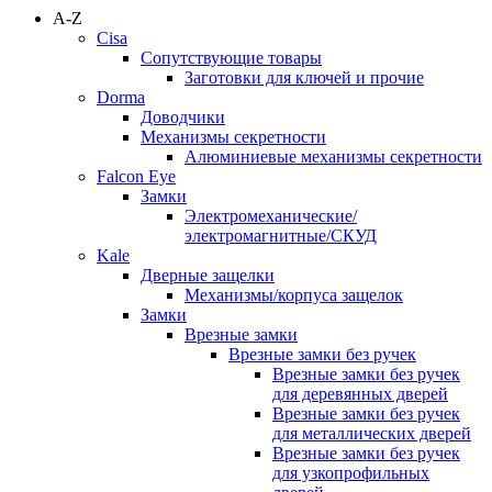
A-Z
Cisa
Сопутствующие товары
Заготовки для ключей и прочие
Dorma
Доводчики
Механизмы секретности
Алюминиевые механизмы секретности
Falcon Eye
Замки
Электромеханические/
электромагнитные/СКУД
Kale
Дверные защелки
Механизмы/корпуса защелок
Замки
Врезные замки
Врезные замки без ручек
Врезные замки без ручек
для деревянных дверей
Врезные замки без ручек
для металлических дверей
Врезные замки без ручек
для узкопрофильных