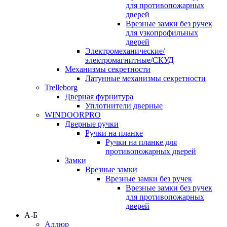
для противопожарных
дверей
Врезные замки без ручек
для узкопрофильных
дверей
Электромеханические/
электромагнитные/СКУД
Механизмы секретности
Латунные механизмы секретности
Trelleborg
Дверная фурнитура
Уплотнители дверные
WINDOORPRO
Дверные ручки
Ручки на планке
Ручки на планке для
противопожарных дверей
Замки
Врезные замки
Врезные замки без ручек
Врезные замки без ручек
для противопожарных
дверей
А-Б
Аллюр