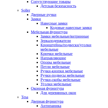
Сопутствующие товары
Детская безопасность
Soller
Дверные ручки
Замки
Навесные замки
Кодовые навесные замки
Мебельная фурнитура
Замки мебельные/витринные
Зеркалодержатели
Кронштейны/подвески/уголки
мебельные
Крючки мебельные
Направляющие
Опоры мебельные
Петли мебельные
Ручки-кнопки мебельные
Ручки-подвесы мебельные
Ручки-скобы мебельные
Уголки мебельные
Оконная фурнитура
Для деревянных окон
Tesa
Дверная фурнитура
Антипаника