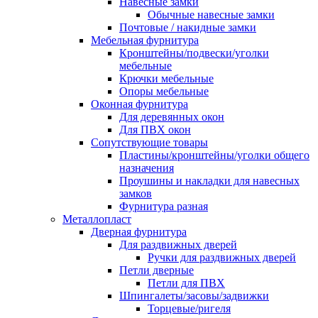
Навесные замки
Обычные навесные замки
Почтовые / накидные замки
Мебельная фурнитура
Кронштейны/подвески/уголки
мебельные
Крючки мебельные
Опоры мебельные
Оконная фурнитура
Для деревянных окон
Для ПВХ окон
Сопутствующие товары
Пластины/кронштейны/уголки общего
назначения
Проушины и накладки для навесных
замков
Фурнитура разная
Металлопласт
Дверная фурнитура
Для раздвижных дверей
Ручки для раздвижных дверей
Петли дверные
Петли для ПВХ
Шпингалеты/засовы/задвижки
Торцевые/ригеля