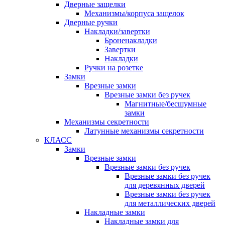
Дверные защелки
Механизмы/корпуса защелок
Дверные ручки
Накладки/завертки
Броненакладки
Завертки
Накладки
Ручки на розетке
Замки
Врезные замки
Врезные замки без ручек
Магнитные/бесшумные
замки
Механизмы секретности
Латунные механизмы секретности
КЛАСС
Замки
Врезные замки
Врезные замки без ручек
Врезные замки без ручек
для деревянных дверей
Врезные замки без ручек
для металлических дверей
Накладные замки
Накладные замки для