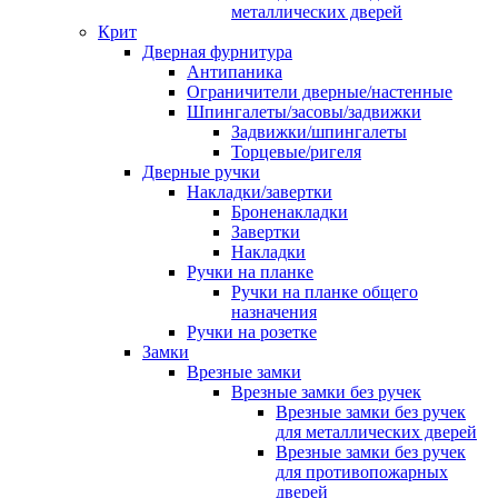
металлических дверей
Крит
Дверная фурнитура
Антипаника
Ограничители дверные/настенные
Шпингалеты/засовы/задвижки
Задвижки/шпингалеты
Торцевые/ригеля
Дверные ручки
Накладки/завертки
Броненакладки
Завертки
Накладки
Ручки на планке
Ручки на планке общего
назначения
Ручки на розетке
Замки
Врезные замки
Врезные замки без ручек
Врезные замки без ручек
для металлических дверей
Врезные замки без ручек
для противопожарных
дверей