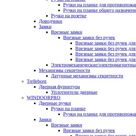
Ручки на планке для противопожа
Ручки на планке общего назначен
Ручки на розетке
Доводчики
Замки
Врезные замки
Врезные замки без ручек
Врезные замки без ручек дл
Врезные замки без ручек дл
Врезные замки без ручек дл
Врезные замки без ручек дл
Электромеханические/электромагнитн
Механизмы секретности
Латунные механизмы секретности
Trelleborg
Дверная фурнитура
Уплотнители дверные
WINDOORPRO
Дверные ручки
Ручки на планке
Ручки на планке для противопожа
Замки
Врезные замки
Врезные замки без ручек
Врезные замки без ручек дл