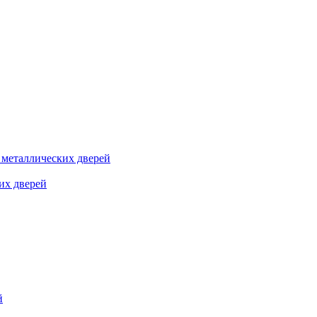
я металлических дверей
их дверей
й