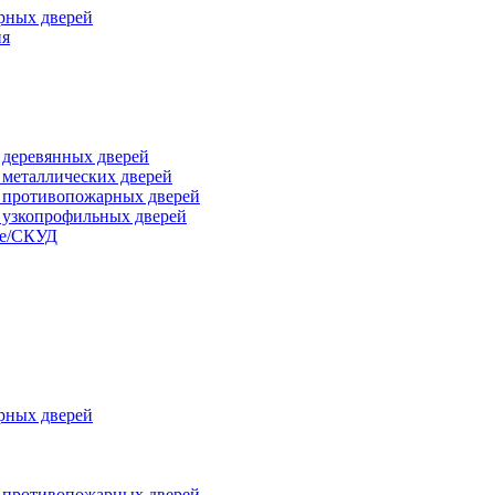
рных дверей
ия
я деревянных дверей
я металлических дверей
я противопожарных дверей
я узкопрофильных дверей
ые/СКУД
рных дверей
я противопожарных дверей