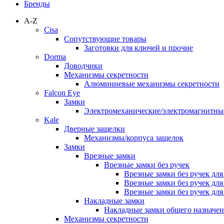
Бренды
A-Z
Cisa
Сопутствующие товары
Заготовки для ключей и прочие
Dorma
Доводчики
Механизмы секретности
Алюминиевые механизмы секретности
Falcon Eye
Замки
Электромеханические/электромагнитн
Kale
Дверные защелки
Механизмы/корпуса защелок
Замки
Врезные замки
Врезные замки без ручек
Врезные замки без ручек дл
Врезные замки без ручек дл
Врезные замки без ручек дл
Накладные замки
Накладные замки общего назначе
Механизмы секретности