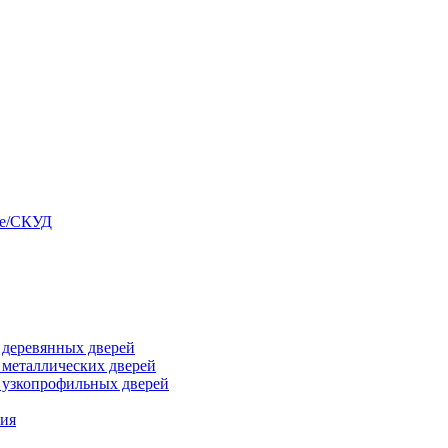
ые/СКУД
я деревянных дверей
я металлических дверей
я узкопрофильных дверей
ния