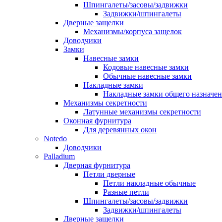
Шпингалеты/засовы/задвижки
Задвижки/шпингалеты
Дверные защелки
Механизмы/корпуса защелок
Доводчики
Замки
Навесные замки
Кодовые навесные замки
Обычные навесные замки
Накладные замки
Накладные замки общего назначе
Механизмы секретности
Латунные механизмы секретности
Оконная фурнитура
Для деревянных окон
Notedo
Доводчики
Palladium
Дверная фурнитура
Петли дверные
Петли накладные обычные
Разные петли
Шпингалеты/засовы/задвижки
Задвижки/шпингалеты
Дверные защелки