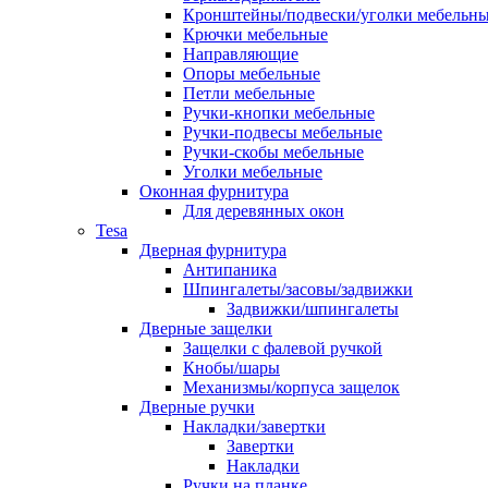
Кронштейны/подвески/уголки мебельн
Крючки мебельные
Направляющие
Опоры мебельные
Петли мебельные
Ручки-кнопки мебельные
Ручки-подвесы мебельные
Ручки-скобы мебельные
Уголки мебельные
Оконная фурнитура
Для деревянных окон
Tesa
Дверная фурнитура
Антипаника
Шпингалеты/засовы/задвижки
Задвижки/шпингалеты
Дверные защелки
Защелки с фалевой ручкой
Кнобы/шары
Механизмы/корпуса защелок
Дверные ручки
Накладки/завертки
Завертки
Накладки
Ручки на планке