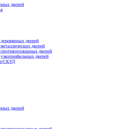
рных дверей
ия
я деревянных дверей
я металлических дверей
я противопожарных дверей
я узкопрофильных дверей
ые/СКУД
рных дверей
я противопожарных дверей