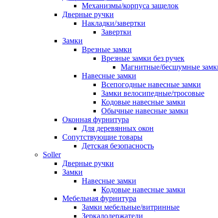
Механизмы/корпуса защелок
Дверные ручки
Накладки/завертки
Завертки
Замки
Врезные замки
Врезные замки без ручек
Магнитные/бесшумные замк
Навесные замки
Всепогодные навесные замки
Замки велосипедные/тросовые
Кодовые навесные замки
Обычные навесные замки
Оконная фурнитура
Для деревянных окон
Сопутствующие товары
Детская безопасность
Soller
Дверные ручки
Замки
Навесные замки
Кодовые навесные замки
Мебельная фурнитура
Замки мебельные/витринные
Зеркалодержатели