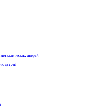
я металлических дверей
их дверей
й