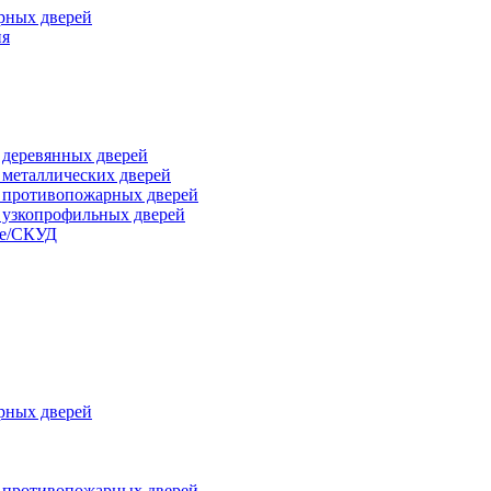
рных дверей
ия
я деревянных дверей
я металлических дверей
я противопожарных дверей
я узкопрофильных дверей
ые/СКУД
рных дверей
я противопожарных дверей