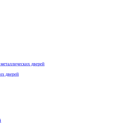
я металлических дверей
их дверей
й