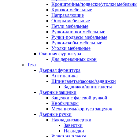
Кронштейны/подвески/уголки мебельн
Крючки мебельные
Направляющие
Опоры мебельные
Петли мебельные
Ручки-кнопки мебельные
Ручки-подвесы мебельные
Ручки-скобы мебельные
Уголки мебельные
Оконная фурнитура
Для деревянных окон
Tesa
Дверная фурнитура
Антипаника
Шпингалеты/засовы/задвижки
Задвижки/шпингалеты
Дверные защелки
Защелки с фалевой ручкой
Кнобы/шары
Механизмы/корпуса защелок
Дверные ручки
Накладки/завертки
Завертки
Накладки
Ручки на планке