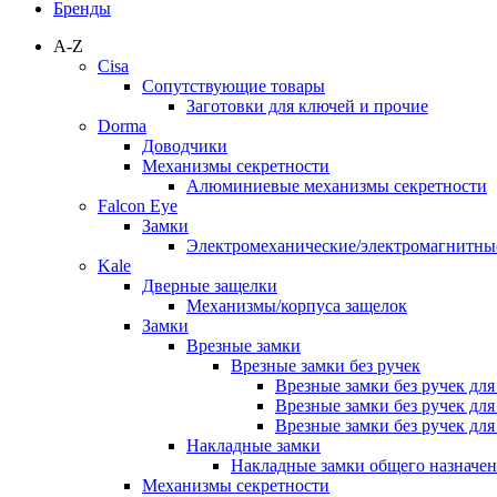
Бренды
A-Z
Cisa
Сопутствующие товары
Заготовки для ключей и прочие
Dorma
Доводчики
Механизмы секретности
Алюминиевые механизмы секретности
Falcon Eye
Замки
Электромеханические/электромагнитн
Kale
Дверные защелки
Механизмы/корпуса защелок
Замки
Врезные замки
Врезные замки без ручек
Врезные замки без ручек дл
Врезные замки без ручек дл
Врезные замки без ручек дл
Накладные замки
Накладные замки общего назначе
Механизмы секретности