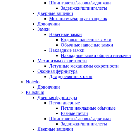
Шпингалеты/засовы/задвижки
Задвижки/шпингалеты
Дверные защелки
Механизмы/корпуса защелок
Доводчики
Замки
Навесные замки
Кодовые навесные замки
Обычные навесные замки
Накладные замки
Накладные замки общего назначе
Механизмы секретности
Латунные механизмы секретности
Оконная фурнитура
Для деревянных окон
Notedo
Доводчики
Palladium
Дверная фурнитура
Петли дверные
Петли накладные обычные
Разные петли
Шпингалеты/засовы/задвижки
Задвижки/шпингалеты
Дверные защелки