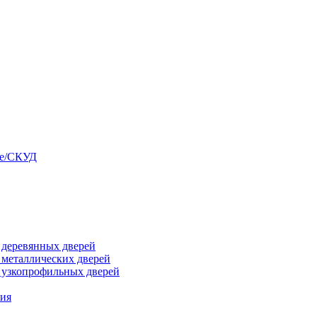
ые/СКУД
я деревянных дверей
я металлических дверей
я узкопрофильных дверей
ния