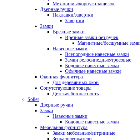
Механизмы/корпуса защелок
Дверные ручки
Накладки/завертки
Завертки
Замки
Врезные замки
Врезные замки без ручек
Магнитные/бесшумные замк
Навесные замки
Всепогодные навесные замки
Замки велосипедные/тросовые
Кодовые навесные замки
Обычные навесные замки
Оконная фурнитура
Для деревянных окон
Сопутствующие товары
Детская безопасность
Soller
Дверные ручки
Замки
Навесные замки
Кодовые навесные замки
Мебельная фурнитура
Замки мебельные/витринные
Зеркалодержатели