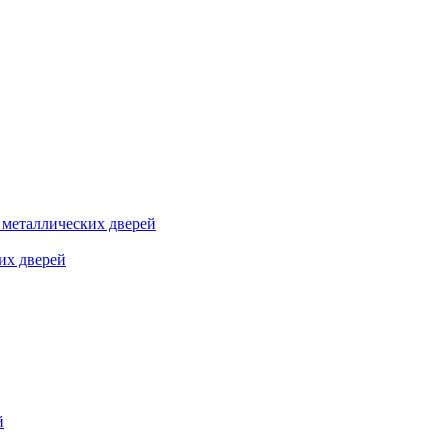
я металлических дверей
их дверей
й