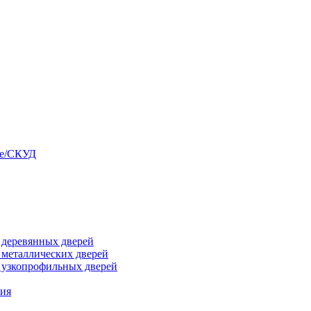
ые/СКУД
я деревянных дверей
я металлических дверей
я узкопрофильных дверей
ния