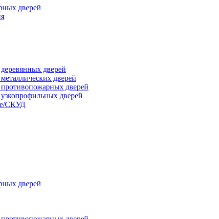
рных дверей
ия
я деревянных дверей
я металлических дверей
я противопожарных дверей
я узкопрофильных дверей
ые/СКУД
рных дверей
я противопожарных дверей