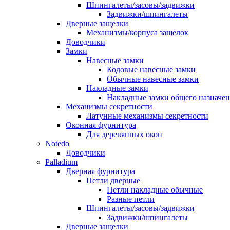
Шпингалеты/засовы/задвижки
Задвижки/шпингалеты
Дверные защелки
Механизмы/корпуса защелок
Доводчики
Замки
Навесные замки
Кодовые навесные замки
Обычные навесные замки
Накладные замки
Накладные замки общего назначе
Механизмы секретности
Латунные механизмы секретности
Оконная фурнитура
Для деревянных окон
Notedo
Доводчики
Palladium
Дверная фурнитура
Петли дверные
Петли накладные обычные
Разные петли
Шпингалеты/засовы/задвижки
Задвижки/шпингалеты
Дверные защелки