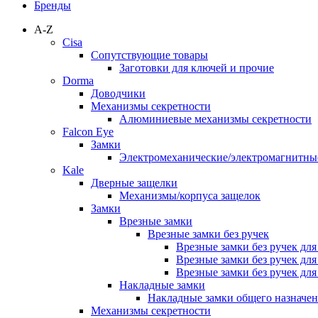
Бренды
A-Z
Cisa
Сопутствующие товары
Заготовки для ключей и прочие
Dorma
Доводчики
Механизмы секретности
Алюминиевые механизмы секретности
Falcon Eye
Замки
Электромеханические/электромагнитн
Kale
Дверные защелки
Механизмы/корпуса защелок
Замки
Врезные замки
Врезные замки без ручек
Врезные замки без ручек дл
Врезные замки без ручек дл
Врезные замки без ручек дл
Накладные замки
Накладные замки общего назначе
Механизмы секретности