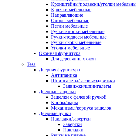
Кронштейны/подвески/уголки мебельн
Крючки мебельные
Направляющие
Опоры мебельные
Петли мебельные
Ручки-кнопки мебельные
Ручки-подвесы мебельные
Ручки-скобы мебельные
Уголки мебельные
Оконная фурнитура
Для деревянных окон
Tesa
Дверная фурнитура
Антипаника
Шпингалеты/засовы/задвижки
Задвижки/шпингалеты
Дверные защелки
Защелки с фалевой ручкой
Кнобы/шары
Механизмы/корпуса защелок
Дверные ручки
Накладки/завертки
Завертки
Накладки
Ручки на планке