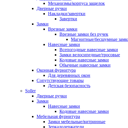
Механизмы/корпуса защелок
Дверные ручки
Накладки/завертки
Завертки
Замки
Врезные замки
Врезные замки без ручек
Магнитные/бесшумные замк
Навесные замки
Всепогодные навесные замки
Замки велосипедные/тросовые
Кодовые навесные замки
Обычные навесные замки
Оконная фурнитура
Для деревянных окон
Сопутствующие товары
Детская безопасность
Soller
Дверные ручки
Замки
Навесные замки
Кодовые навесные замки
Мебельная фурнитура
Замки мебельные/витринные
Зеркалодержатели