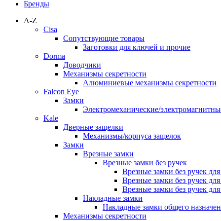
Бренды
A-Z
Cisa
Сопутствующие товары
Заготовки для ключей и прочие
Dorma
Доводчики
Механизмы секретности
Алюминиевые механизмы секретности
Falcon Eye
Замки
Электромеханические/электромагнитн
Kale
Дверные защелки
Механизмы/корпуса защелок
Замки
Врезные замки
Врезные замки без ручек
Врезные замки без ручек дл
Врезные замки без ручек дл
Врезные замки без ручек дл
Накладные замки
Накладные замки общего назначе
Механизмы секретности