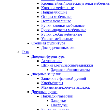
Кронштейны/подвески/уголки мебельн
Крючки мебельные
Направляющие
Опоры мебельные
Петли мебельные
Ручки-кнопки мебельные
Ручки-подвесы мебельные
Ручки-скобы мебельные
Уголки мебельные
Оконная фурнитура
Для деревянных окон
Tesa
Дверная фурнитура
Антипаника
Шпингалеты/засовы/задвижки
Задвижки/шпингалеты
Дверные защелки
Защелки с фалевой ручкой
Кнобы/шары
Механизмы/корпуса защелок
Дверные ручки
Накладки/завертки
Завертки
Накладки
Ручки на планке