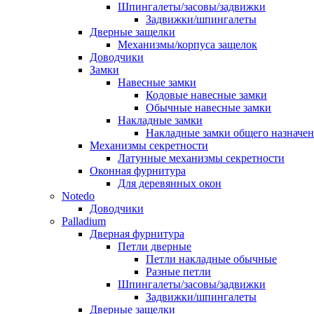
Шпингалеты/засовы/задвижки
Задвижки/шпингалеты
Дверные защелки
Механизмы/корпуса защелок
Доводчики
Замки
Навесные замки
Кодовые навесные замки
Обычные навесные замки
Накладные замки
Накладные замки общего назначе
Механизмы секретности
Латунные механизмы секретности
Оконная фурнитура
Для деревянных окон
Notedo
Доводчики
Palladium
Дверная фурнитура
Петли дверные
Петли накладные обычные
Разные петли
Шпингалеты/засовы/задвижки
Задвижки/шпингалеты
Дверные защелки