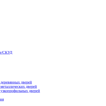
ые/СКУД
я деревянных дверей
я металлических дверей
я узкопрофильных дверей
ния