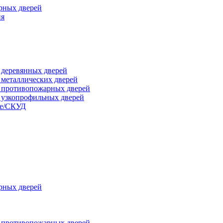
рных дверей
ия
я деревянных дверей
я металлических дверей
я противопожарных дверей
я узкопрофильных дверей
ые/СКУД
рных дверей
я противопожарных дверей