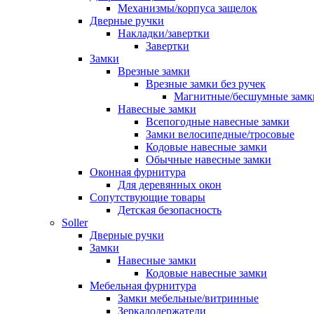
Механизмы/корпуса защелок
Дверные ручки
Накладки/завертки
Завертки
Замки
Врезные замки
Врезные замки без ручек
Магнитные/бесшумные замк
Навесные замки
Всепогодные навесные замки
Замки велосипедные/тросовые
Кодовые навесные замки
Обычные навесные замки
Оконная фурнитура
Для деревянных окон
Сопутствующие товары
Детская безопасность
Soller
Дверные ручки
Замки
Навесные замки
Кодовые навесные замки
Мебельная фурнитура
Замки мебельные/витринные
Зеркалодержатели