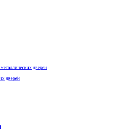
я металлических дверей
их дверей
й