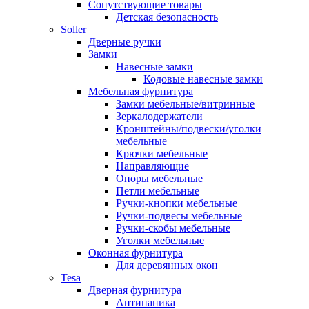
Сопутствующие товары
Детская безопасность
Soller
Дверные ручки
Замки
Навесные замки
Кодовые навесные замки
Мебельная фурнитура
Замки мебельные/витринные
Зеркалодержатели
Кронштейны/подвески/уголки
мебельные
Крючки мебельные
Направляющие
Опоры мебельные
Петли мебельные
Ручки-кнопки мебельные
Ручки-подвесы мебельные
Ручки-скобы мебельные
Уголки мебельные
Оконная фурнитура
Для деревянных окон
Tesa
Дверная фурнитура
Антипаника