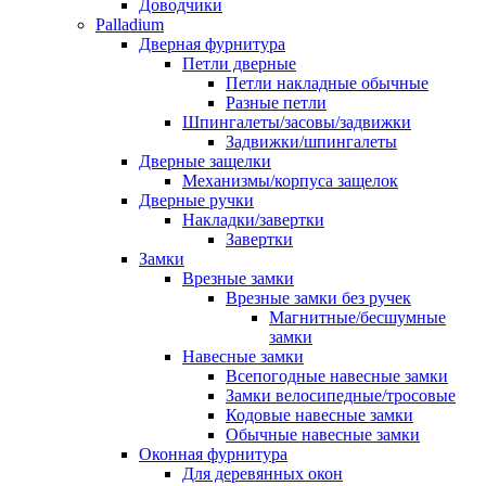
Доводчики
Palladium
Дверная фурнитура
Петли дверные
Петли накладные обычные
Разные петли
Шпингалеты/засовы/задвижки
Задвижки/шпингалеты
Дверные защелки
Механизмы/корпуса защелок
Дверные ручки
Накладки/завертки
Завертки
Замки
Врезные замки
Врезные замки без ручек
Магнитные/бесшумные
замки
Навесные замки
Всепогодные навесные замки
Замки велосипедные/тросовые
Кодовые навесные замки
Обычные навесные замки
Оконная фурнитура
Для деревянных окон