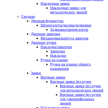
Накладные замки
Накладные замки для
металлических дверей
Гардиан
Дверная фурнитура
Шпингалеты/засовы/задвижки
Задвижки/шпингалеты
Дверные защелки
Механизмы/корпуса защелок
Дверные ручки
Накладки/завертки
Завертки
Накладки
Ручки на планке
Ручки на планке общего
назначения
Замки
Врезные замки
Врезные замки без ручек
Врезные замки без ручек
для металлических дверей
Врезные замки без ручек
для узкопрофильных
дверей
Накладные замки