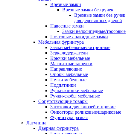
Врезные замки
Врезные замки без ручек
Врезные замки без ручек
для деревянных дверей
Навесные замки
Замки велосипедные/тросовые
Почтовые / накидные замки
Мебельная фурнитура
Замки мебельные/витринные
Зеркалодержатели
Крючки мебельные
Магнитные защелки
Направляющие
Опоры мебельные
Петли мебельные
Подпятники
Ручки-кнопки мебельные
Ручки-скобы мебельные
Сопутствующие товары
Заготовки для ключей и прочие
Фиксаторы роликовые/шариковые
Фурнитура разная
Латунина
Дверная фурнитура
Петли дверные