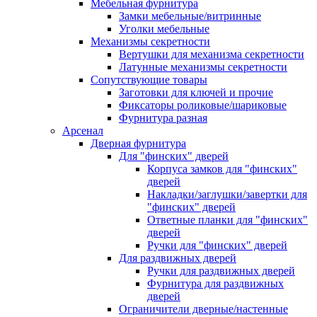
Мебельная фурнитура
Замки мебельные/витринные
Уголки мебельные
Механизмы секретности
Вертушки для механизма секретности
Латунные механизмы секретности
Сопутствующие товары
Заготовки для ключей и прочие
Фиксаторы роликовые/шариковые
Фурнитура разная
Арсенал
Дверная фурнитура
Для "финских" дверей
Корпуса замков для "финских"
дверей
Накладки/заглушки/завертки для
"финских" дверей
Ответные планки для "финских"
дверей
Ручки для "финских" дверей
Для раздвижных дверей
Ручки для раздвижных дверей
Фурнитура для раздвижных
дверей
Ограничители дверные/настенные