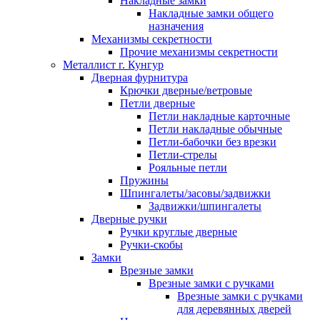
Накладные замки
Накладные замки общего
назначения
Механизмы секретности
Прочие механизмы секретности
Металлист г. Кунгур
Дверная фурнитура
Крючки дверные/ветровые
Петли дверные
Петли накладные карточные
Петли накладные обычные
Петли-бабочки без врезки
Петли-стрелы
Рояльные петли
Пружины
Шпингалеты/засовы/задвижки
Задвижки/шпингалеты
Дверные ручки
Ручки круглые дверные
Ручки-скобы
Замки
Врезные замки
Врезные замки с ручками
Врезные замки с ручками
для деревянных дверей