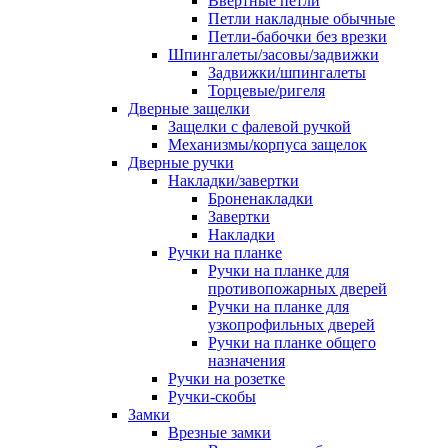
Ввертные петли
Петли накладные обычные
Петли-бабочки без врезки
Шпингалеты/засовы/задвижки
Задвижки/шпингалеты
Торцевые/ригеля
Дверные защелки
Защелки с фалевой ручкой
Механизмы/корпуса защелок
Дверные ручки
Накладки/завертки
Броненакладки
Завертки
Накладки
Ручки на планке
Ручки на планке для
противопожарных дверей
Ручки на планке для
узкопрофильных дверей
Ручки на планке общего
назначения
Ручки на розетке
Ручки-скобы
Замки
Врезные замки