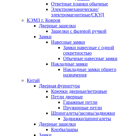
Ответные планки обычные
Электромеханические/
электромагнитные/СКУД
КЭМЗ г. Ковров
Дверные защелки
Защелки с фалевой ручкой
Замки
Навесные замки
Замки навесные с одной
секретностью
Обычные навесные замки
Накладные замки
Накладные замки общего
назначения
Китай
Дверная фурнитура
Крючки дверные/ветровые
Петли дверные
Гаражные петли
Пружинные петли
Шпингалеты/засовы/задвижки
Задвижки/шпингалеты
Дверные защелки
Кнобы/шары
Замки