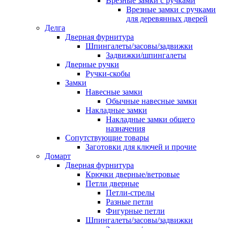
Врезные замки с ручками
Врезные замки с ручками
для деревянных дверей
Делга
Дверная фурнитура
Шпингалеты/засовы/задвижки
Задвижки/шпингалеты
Дверные ручки
Ручки-скобы
Замки
Навесные замки
Обычные навесные замки
Накладные замки
Накладные замки общего
назначения
Сопутствующие товары
Заготовки для ключей и прочие
Домарт
Дверная фурнитура
Крючки дверные/ветровые
Петли дверные
Петли-стрелы
Разные петли
Фигурные петли
Шпингалеты/засовы/задвижки