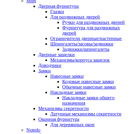
Msm
Дверная фурнитура
Глазки
Для раздвижных дверей
Ручки для раздвижных дверей
Фурнитура для раздвижных
дверей
Ограничители дверные/настенные
Шпингалеты/засовы/задвижки
Задвижки/шпингалеты
Дверные защелки
Механизмы/корпуса защелок
Доводчики
Замки
Навесные замки
Кодовые навесные замки
Обычные навесные замки
Накладные замки
Накладные замки общего
назначения
Механизмы секретности
Латунные механизмы секретности
Оконная фурнитура
Для деревянных окон
Notedo