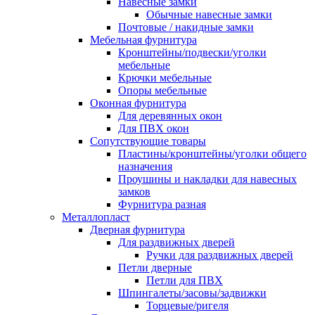
Навесные замки
Обычные навесные замки
Почтовые / накидные замки
Мебельная фурнитура
Кронштейны/подвески/уголки
мебельные
Крючки мебельные
Опоры мебельные
Оконная фурнитура
Для деревянных окон
Для ПВХ окон
Сопутствующие товары
Пластины/кронштейны/уголки общего
назначения
Проушины и накладки для навесных
замков
Фурнитура разная
Металлопласт
Дверная фурнитура
Для раздвижных дверей
Ручки для раздвижных дверей
Петли дверные
Петли для ПВХ
Шпингалеты/засовы/задвижки
Торцевые/ригеля