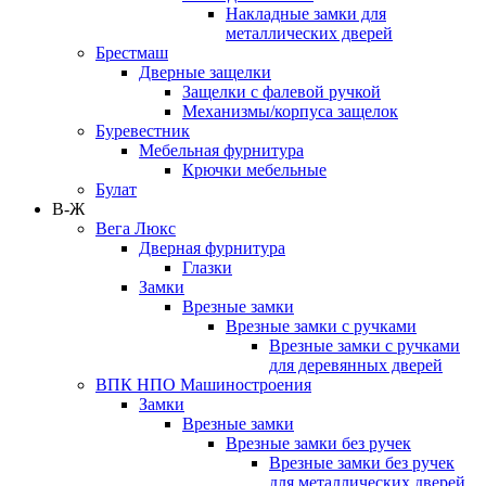
Накладные замки для
металлических дверей
Брестмаш
Дверные защелки
Защелки с фалевой ручкой
Механизмы/корпуса защелок
Буревестник
Мебельная фурнитура
Крючки мебельные
Булат
В-Ж
Вега Люкс
Дверная фурнитура
Глазки
Замки
Врезные замки
Врезные замки с ручками
Врезные замки с ручками
для деревянных дверей
ВПК НПО Машиностроения
Замки
Врезные замки
Врезные замки без ручек
Врезные замки без ручек
для металлических дверей