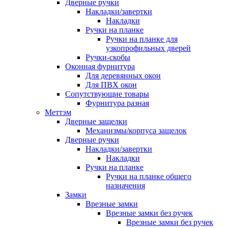
Дверные ручки
Накладки/завертки
Накладки
Ручки на планке
Ручки на планке для
узкопрофильных дверей
Ручки-скобы
Оконная фурнитура
Для деревянных окон
Для ПВХ окон
Сопутствующие товары
Фурнитура разная
Меттэм
Дверные защелки
Механизмы/корпуса защелок
Дверные ручки
Накладки/завертки
Накладки
Ручки на планке
Ручки на планке общего
назначения
Замки
Врезные замки
Врезные замки без ручек
Врезные замки без ручек