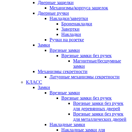
Дверные защелки
Механизмы/корпуса защелок
Дверные ручки
Накладки/завертки
Броненакладки
Завертки
Накладки
Ручки на розетке
Замки
Врезные замки
Врезные замки без ручек
Магнитные/бесшумные
замки
Механизмы секретности
Латунные механизмы секретности
КЛАСС
Замки
Врезные замки
Врезные замки без ручек
Врезные замки без ручек
для деревянных дверей
Врезные замки без ручек
для металлических дверей
Накладные замки
Накладные замки для