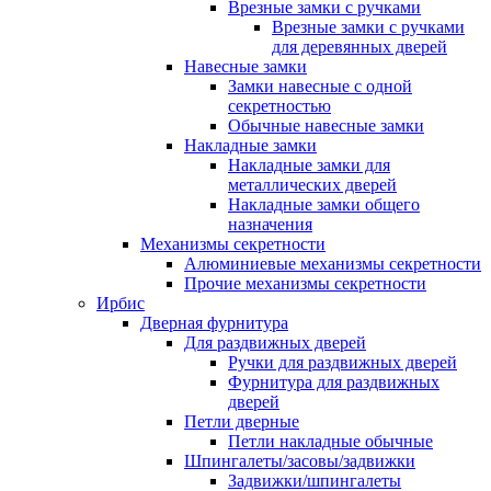
Врезные замки с ручками
Врезные замки с ручками
для деревянных дверей
Навесные замки
Замки навесные с одной
секретностью
Обычные навесные замки
Накладные замки
Накладные замки для
металлических дверей
Накладные замки общего
назначения
Механизмы секретности
Алюминиевые механизмы секретности
Прочие механизмы секретности
Ирбис
Дверная фурнитура
Для раздвижных дверей
Ручки для раздвижных дверей
Фурнитура для раздвижных
дверей
Петли дверные
Петли накладные обычные
Шпингалеты/засовы/задвижки
Задвижки/шпингалеты