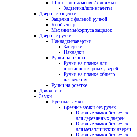
Шпингалеты/засовы/задвижки
Задвижки/шпингалеты
Дверные защелки
Защелки с фалевой ручкой
Кнобы/шары
Механизмы/корпуса защелок
Дверные ручки
Накладки/завертки
Завертки
Накладки
Ручки на планке
Ручки на планке для
противопожарных дверей
Ручки на планке общего
назначения
Ручки на розетке
Доводчики
Замки
Врезные замки
Врезные замки без ручек
Врезные замки без ручек
для деревянных дверей
Врезные замки без ручек
для металлических дверей
Врезные замки без ручек