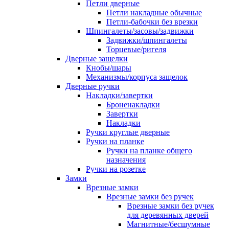
Петли дверные
Петли накладные обычные
Петли-бабочки без врезки
Шпингалеты/засовы/задвижки
Задвижки/шпингалеты
Торцевые/ригеля
Дверные защелки
Кнобы/шары
Механизмы/корпуса защелок
Дверные ручки
Накладки/завертки
Броненакладки
Завертки
Накладки
Ручки круглые дверные
Ручки на планке
Ручки на планке общего
назначения
Ручки на розетке
Замки
Врезные замки
Врезные замки без ручек
Врезные замки без ручек
для деревянных дверей
Магнитные/бесшумные