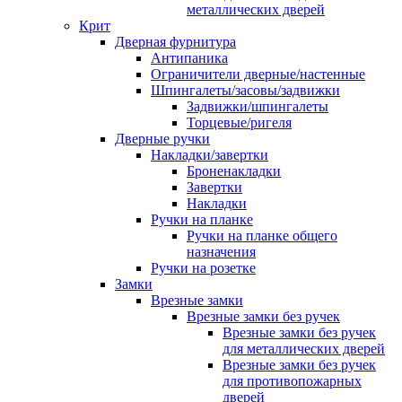
металлических дверей
Крит
Дверная фурнитура
Антипаника
Ограничители дверные/настенные
Шпингалеты/засовы/задвижки
Задвижки/шпингалеты
Торцевые/ригеля
Дверные ручки
Накладки/завертки
Броненакладки
Завертки
Накладки
Ручки на планке
Ручки на планке общего
назначения
Ручки на розетке
Замки
Врезные замки
Врезные замки без ручек
Врезные замки без ручек
для металлических дверей
Врезные замки без ручек
для противопожарных
дверей