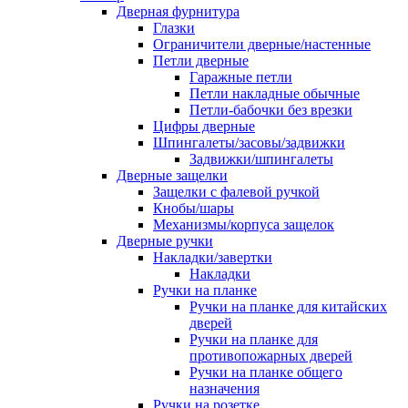
Дверная фурнитура
Глазки
Ограничители дверные/настенные
Петли дверные
Гаражные петли
Петли накладные обычные
Петли-бабочки без врезки
Цифры дверные
Шпингалеты/засовы/задвижки
Задвижки/шпингалеты
Дверные защелки
Защелки с фалевой ручкой
Кнобы/шары
Механизмы/корпуса защелок
Дверные ручки
Накладки/завертки
Накладки
Ручки на планке
Ручки на планке для китайских
дверей
Ручки на планке для
противопожарных дверей
Ручки на планке общего
назначения
Ручки на розетке