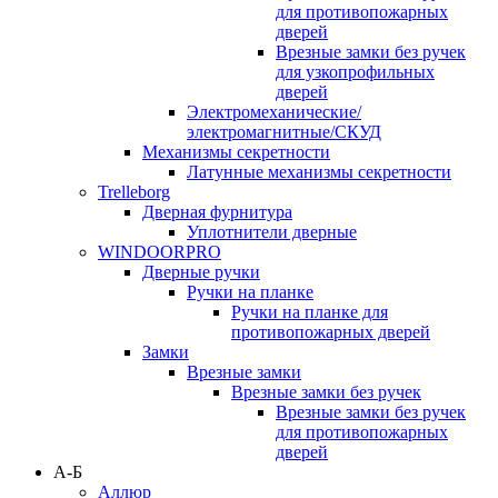
для противопожарных
дверей
Врезные замки без ручек
для узкопрофильных
дверей
Электромеханические/
электромагнитные/СКУД
Механизмы секретности
Латунные механизмы секретности
Trelleborg
Дверная фурнитура
Уплотнители дверные
WINDOORPRO
Дверные ручки
Ручки на планке
Ручки на планке для
противопожарных дверей
Замки
Врезные замки
Врезные замки без ручек
Врезные замки без ручек
для противопожарных
дверей
А-Б
Аллюр