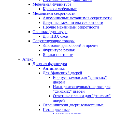
Мебельная фурнитура
Крючки мебельные
Механизмы секретности
Алюминиевые механизмы секретности
Латунные механизмы секретности
Прочие механизмы секретности
Оконная фурнитура
Для ПВХ окон
Сопутствующие товары
Заготовки для ключей и прочие
Фурнитура разная
Ящики почтовые
Апекс
Дверная фурнитура
Антипаника
Для "финских" дверей
Корпуса замков для "финских"
дверей
Накладки/заглушки/завертки для
"финских" дверей
Ответные планки для "финских"
дверей
Ограничители дверные/настенные
Петли дверные