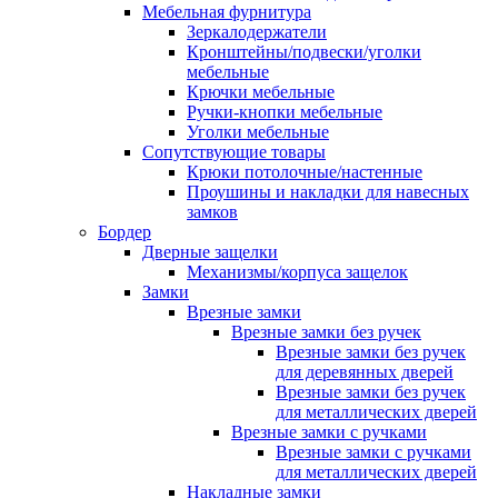
Мебельная фурнитура
Зеркалодержатели
Кронштейны/подвески/уголки
мебельные
Крючки мебельные
Ручки-кнопки мебельные
Уголки мебельные
Сопутствующие товары
Крюки потолочные/настенные
Проушины и накладки для навесных
замков
Бордер
Дверные защелки
Механизмы/корпуса защелок
Замки
Врезные замки
Врезные замки без ручек
Врезные замки без ручек
для деревянных дверей
Врезные замки без ручек
для металлических дверей
Врезные замки с ручками
Врезные замки с ручками
для металлических дверей
Накладные замки