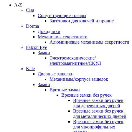
A-Z
Cisa
Сопутствующие товары
Заготовки для ключей и прочие
Dorma
Доводчики
Механизмы секретности
Алюминиевые механизмы секретности
Falcon Eye
Замки
Электромеханические/
электромагнитные/СКУД
Kale
Дверные защелки
Механизмы/корпуса защелок
Замки
Врезные замки
Врезные замки без ручек
Врезные замки без ручек
для деревянных дверей
Врезные замки без ручек
для металлических дверей
Врезные замки без ручек
для узкопрофильных