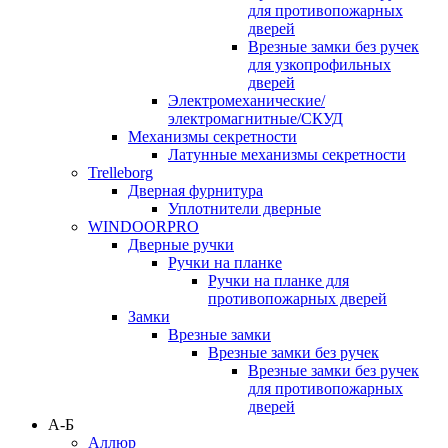
для противопожарных
дверей
Врезные замки без ручек
для узкопрофильных
дверей
Электромеханические/
электромагнитные/СКУД
Механизмы секретности
Латунные механизмы секретности
Trelleborg
Дверная фурнитура
Уплотнители дверные
WINDOORPRO
Дверные ручки
Ручки на планке
Ручки на планке для
противопожарных дверей
Замки
Врезные замки
Врезные замки без ручек
Врезные замки без ручек
для противопожарных
дверей
А-Б
Аллюр