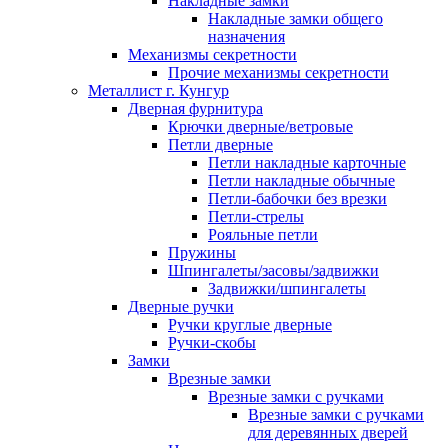
Накладные замки
Накладные замки общего
назначения
Механизмы секретности
Прочие механизмы секретности
Металлист г. Кунгур
Дверная фурнитура
Крючки дверные/ветровые
Петли дверные
Петли накладные карточные
Петли накладные обычные
Петли-бабочки без врезки
Петли-стрелы
Рояльные петли
Пружины
Шпингалеты/засовы/задвижки
Задвижки/шпингалеты
Дверные ручки
Ручки круглые дверные
Ручки-скобы
Замки
Врезные замки
Врезные замки с ручками
Врезные замки с ручками
для деревянных дверей