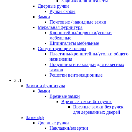
Задвижки/шпингалеты
Дверные ручки
Ручки-скобы
Замки
Почтовые / накидные замки
Мебельная фурнитура
Кронштейны/подвески/уголки
мебельные
Шпингалеты мебельные
Сопутствующие товары
Пластины/кронштейны/уголки общего
назначения
Проушины и накладки для навесных
замков
Решетки вентиляционные
З-Л
Замки и фурнитура
Замки
Врезные замки
Врезные замки без ручек
Врезные замки без ручек
для деревянных дверей
Замкофф
Дверные ручки
Накладки/завертки