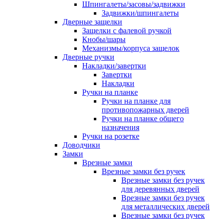
Шпингалеты/засовы/задвижки
Задвижки/шпингалеты
Дверные защелки
Защелки с фалевой ручкой
Кнобы/шары
Механизмы/корпуса защелок
Дверные ручки
Накладки/завертки
Завертки
Накладки
Ручки на планке
Ручки на планке для
противопожарных дверей
Ручки на планке общего
назначения
Ручки на розетке
Доводчики
Замки
Врезные замки
Врезные замки без ручек
Врезные замки без ручек
для деревянных дверей
Врезные замки без ручек
для металлических дверей
Врезные замки без ручек