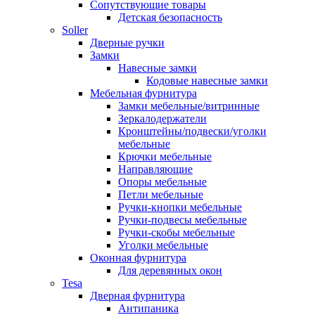
Сопутствующие товары
Детская безопасность
Soller
Дверные ручки
Замки
Навесные замки
Кодовые навесные замки
Мебельная фурнитура
Замки мебельные/витринные
Зеркалодержатели
Кронштейны/подвески/уголки
мебельные
Крючки мебельные
Направляющие
Опоры мебельные
Петли мебельные
Ручки-кнопки мебельные
Ручки-подвесы мебельные
Ручки-скобы мебельные
Уголки мебельные
Оконная фурнитура
Для деревянных окон
Tesa
Дверная фурнитура
Антипаника