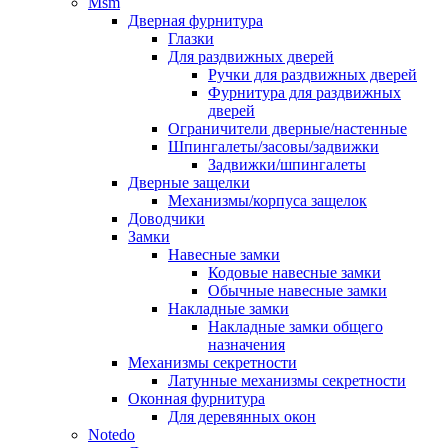
Msm
Дверная фурнитура
Глазки
Для раздвижных дверей
Ручки для раздвижных дверей
Фурнитура для раздвижных
дверей
Ограничители дверные/настенные
Шпингалеты/засовы/задвижки
Задвижки/шпингалеты
Дверные защелки
Механизмы/корпуса защелок
Доводчики
Замки
Навесные замки
Кодовые навесные замки
Обычные навесные замки
Накладные замки
Накладные замки общего
назначения
Механизмы секретности
Латунные механизмы секретности
Оконная фурнитура
Для деревянных окон
Notedo