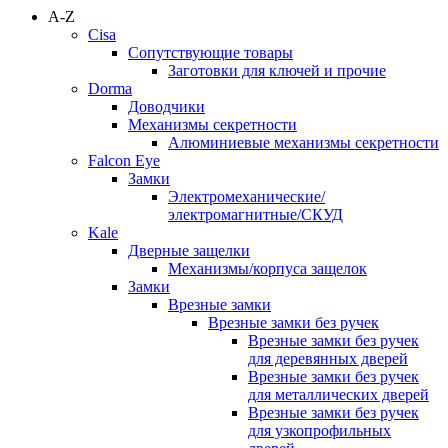
A-Z
Cisa
Сопутствующие товары
Заготовки для ключей и прочие
Dorma
Доводчики
Механизмы секретности
Алюминиевые механизмы секретности
Falcon Eye
Замки
Электромеханические/
электромагнитные/СКУД
Kale
Дверные защелки
Механизмы/корпуса защелок
Замки
Врезные замки
Врезные замки без ручек
Врезные замки без ручек
для деревянных дверей
Врезные замки без ручек
для металлических дверей
Врезные замки без ручек
для узкопрофильных