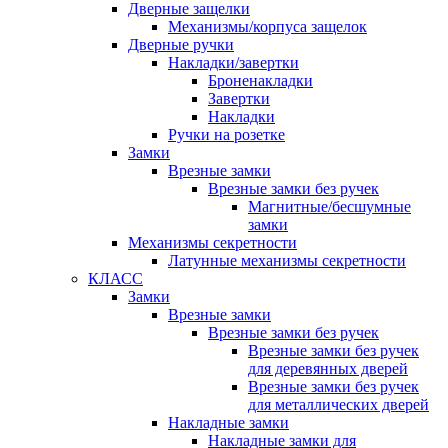
Дверные защелки
Механизмы/корпуса защелок
Дверные ручки
Накладки/завертки
Броненакладки
Завертки
Накладки
Ручки на розетке
Замки
Врезные замки
Врезные замки без ручек
Магнитные/бесшумные
замки
Механизмы секретности
Латунные механизмы секретности
КЛАСС
Замки
Врезные замки
Врезные замки без ручек
Врезные замки без ручек
для деревянных дверей
Врезные замки без ручек
для металлических дверей
Накладные замки
Накладные замки для