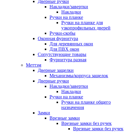
Дверные ручки
Накладки/завертки
Накладки
Ручки на планке
Ручки на планке для
узкопрофильных дверей
Ручки-скобы
Оконная фурнитура
Для деревянных окон
Для ПВХ окон
Сопутствующие товары
Фурнитура разная
Меттэм
Дверные защелки
Механизмы/корпуса защелок
Дверные ручки
Накладки/завертки
Накладки
Ручки на планке
Ручки на планке общего
назначения
Замки
Врезные замки
Врезные замки без ручек
Врезные замки без ручек