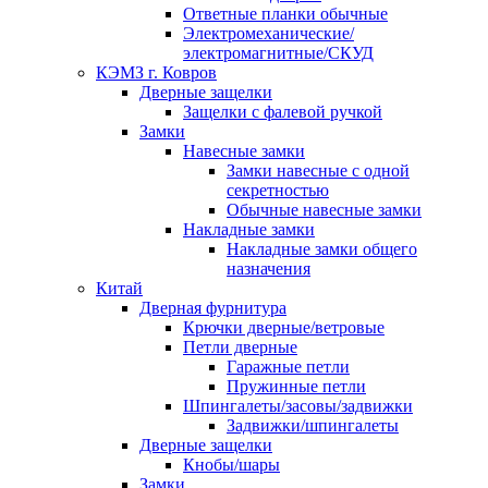
Ответные планки обычные
Электромеханические/
электромагнитные/СКУД
КЭМЗ г. Ковров
Дверные защелки
Защелки с фалевой ручкой
Замки
Навесные замки
Замки навесные с одной
секретностью
Обычные навесные замки
Накладные замки
Накладные замки общего
назначения
Китай
Дверная фурнитура
Крючки дверные/ветровые
Петли дверные
Гаражные петли
Пружинные петли
Шпингалеты/засовы/задвижки
Задвижки/шпингалеты
Дверные защелки
Кнобы/шары
Замки