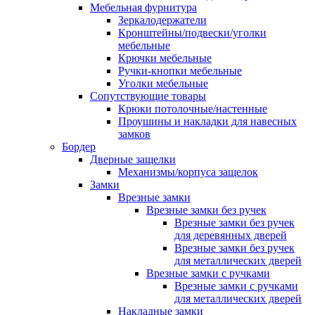
Мебельная фурнитура
Зеркалодержатели
Кронштейны/подвески/уголки
мебельные
Крючки мебельные
Ручки-кнопки мебельные
Уголки мебельные
Сопутствующие товары
Крюки потолочные/настенные
Проушины и накладки для навесных
замков
Бордер
Дверные защелки
Механизмы/корпуса защелок
Замки
Врезные замки
Врезные замки без ручек
Врезные замки без ручек
для деревянных дверей
Врезные замки без ручек
для металлических дверей
Врезные замки с ручками
Врезные замки с ручками
для металлических дверей
Накладные замки