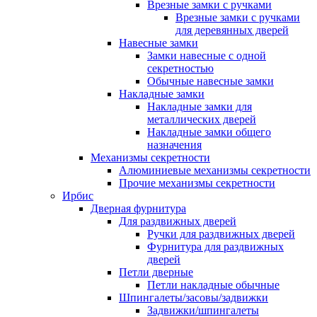
Врезные замки с ручками
Врезные замки с ручками
для деревянных дверей
Навесные замки
Замки навесные с одной
секретностью
Обычные навесные замки
Накладные замки
Накладные замки для
металлических дверей
Накладные замки общего
назначения
Механизмы секретности
Алюминиевые механизмы секретности
Прочие механизмы секретности
Ирбис
Дверная фурнитура
Для раздвижных дверей
Ручки для раздвижных дверей
Фурнитура для раздвижных
дверей
Петли дверные
Петли накладные обычные
Шпингалеты/засовы/задвижки
Задвижки/шпингалеты