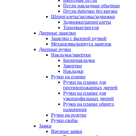
Ввертные петли
Петли накладные обычные
Петли-бабочки без врезки
Шпингалеты/засовы/задвижки
Задвижки/шпингалеты
Торцевые/ригеля
Дверные защелки
Защелки с фалевой ручкой
Механизмы/корпуса защелок
Дверные ручки
Накладки/завертки
Броненакладки
Завертки
Накладки
Ручки на планке
Ручки на планке для
противопожарных дверей
Ручки на планке для
узкопрофильных дверей
Ручки на планке общего
назначения
Ручки на розетке
Ручки-скобы
Замки
Врезные замки