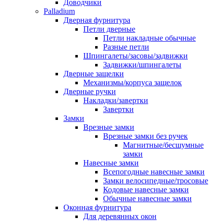
Доводчики
Palladium
Дверная фурнитура
Петли дверные
Петли накладные обычные
Разные петли
Шпингалеты/засовы/задвижки
Задвижки/шпингалеты
Дверные защелки
Механизмы/корпуса защелок
Дверные ручки
Накладки/завертки
Завертки
Замки
Врезные замки
Врезные замки без ручек
Магнитные/бесшумные
замки
Навесные замки
Всепогодные навесные замки
Замки велосипедные/тросовые
Кодовые навесные замки
Обычные навесные замки
Оконная фурнитура
Для деревянных окон