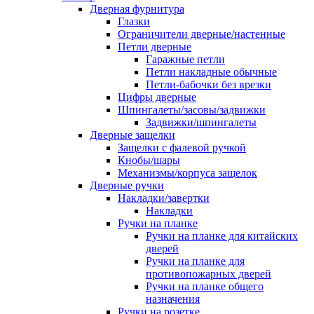
Дверная фурнитура
Глазки
Ограничители дверные/настенные
Петли дверные
Гаражные петли
Петли накладные обычные
Петли-бабочки без врезки
Цифры дверные
Шпингалеты/засовы/задвижки
Задвижки/шпингалеты
Дверные защелки
Защелки с фалевой ручкой
Кнобы/шары
Механизмы/корпуса защелок
Дверные ручки
Накладки/завертки
Накладки
Ручки на планке
Ручки на планке для китайских
дверей
Ручки на планке для
противопожарных дверей
Ручки на планке общего
назначения
Ручки на розетке