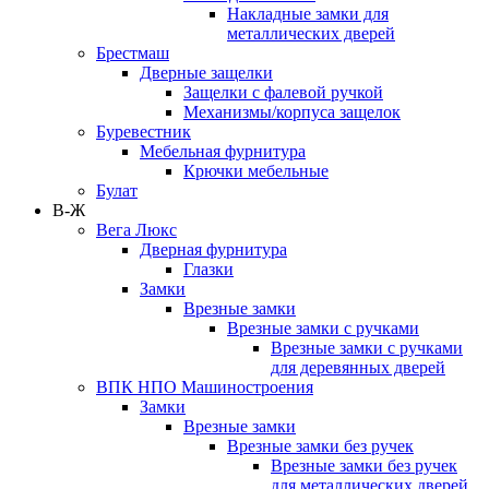
Накладные замки для
металлических дверей
Брестмаш
Дверные защелки
Защелки с фалевой ручкой
Механизмы/корпуса защелок
Буревестник
Мебельная фурнитура
Крючки мебельные
Булат
В-Ж
Вега Люкс
Дверная фурнитура
Глазки
Замки
Врезные замки
Врезные замки с ручками
Врезные замки с ручками
для деревянных дверей
ВПК НПО Машиностроения
Замки
Врезные замки
Врезные замки без ручек
Врезные замки без ручек
для металлических дверей