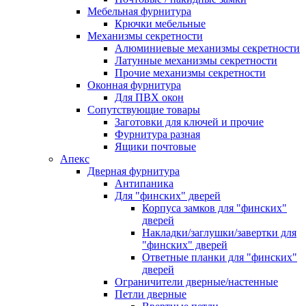
Мебельная фурнитура
Крючки мебельные
Механизмы секретности
Алюминиевые механизмы секретности
Латунные механизмы секретности
Прочие механизмы секретности
Оконная фурнитура
Для ПВХ окон
Сопутствующие товары
Заготовки для ключей и прочие
Фурнитура разная
Ящики почтовые
Апекс
Дверная фурнитура
Антипаника
Для "финских" дверей
Корпуса замков для "финских"
дверей
Накладки/заглушки/завертки для
"финских" дверей
Ответные планки для "финских"
дверей
Ограничители дверные/настенные
Петли дверные