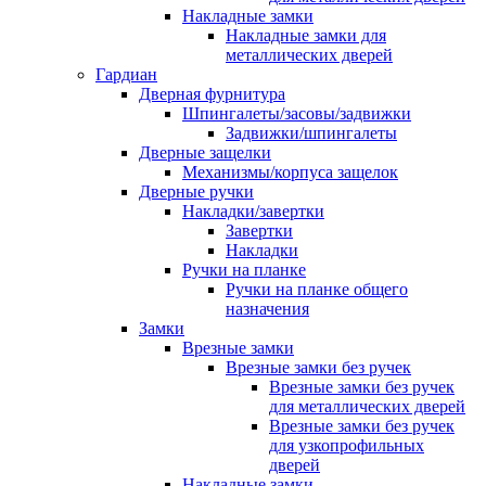
Накладные замки
Накладные замки для
металлических дверей
Гардиан
Дверная фурнитура
Шпингалеты/засовы/задвижки
Задвижки/шпингалеты
Дверные защелки
Механизмы/корпуса защелок
Дверные ручки
Накладки/завертки
Завертки
Накладки
Ручки на планке
Ручки на планке общего
назначения
Замки
Врезные замки
Врезные замки без ручек
Врезные замки без ручек
для металлических дверей
Врезные замки без ручек
для узкопрофильных
дверей
Накладные замки