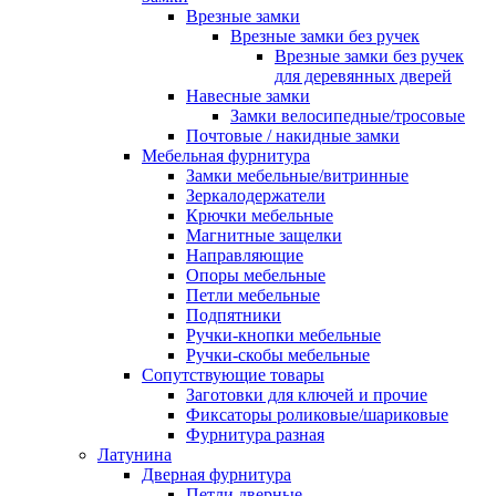
Врезные замки
Врезные замки без ручек
Врезные замки без ручек
для деревянных дверей
Навесные замки
Замки велосипедные/тросовые
Почтовые / накидные замки
Мебельная фурнитура
Замки мебельные/витринные
Зеркалодержатели
Крючки мебельные
Магнитные защелки
Направляющие
Опоры мебельные
Петли мебельные
Подпятники
Ручки-кнопки мебельные
Ручки-скобы мебельные
Сопутствующие товары
Заготовки для ключей и прочие
Фиксаторы роликовые/шариковые
Фурнитура разная
Латунина
Дверная фурнитура
Петли дверные