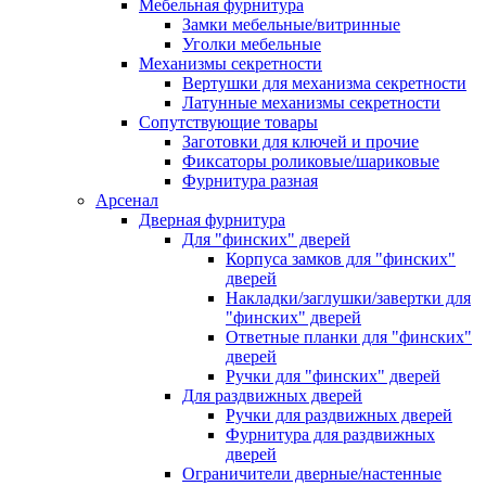
Мебельная фурнитура
Замки мебельные/витринные
Уголки мебельные
Механизмы секретности
Вертушки для механизма секретности
Латунные механизмы секретности
Сопутствующие товары
Заготовки для ключей и прочие
Фиксаторы роликовые/шариковые
Фурнитура разная
Арсенал
Дверная фурнитура
Для "финских" дверей
Корпуса замков для "финских"
дверей
Накладки/заглушки/завертки для
"финских" дверей
Ответные планки для "финских"
дверей
Ручки для "финских" дверей
Для раздвижных дверей
Ручки для раздвижных дверей
Фурнитура для раздвижных
дверей
Ограничители дверные/настенные