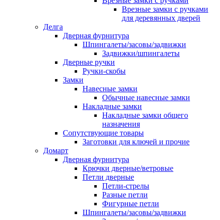
Врезные замки с ручками
Врезные замки с ручками
для деревянных дверей
Делга
Дверная фурнитура
Шпингалеты/засовы/задвижки
Задвижки/шпингалеты
Дверные ручки
Ручки-скобы
Замки
Навесные замки
Обычные навесные замки
Накладные замки
Накладные замки общего
назначения
Сопутствующие товары
Заготовки для ключей и прочие
Домарт
Дверная фурнитура
Крючки дверные/ветровые
Петли дверные
Петли-стрелы
Разные петли
Фигурные петли
Шпингалеты/засовы/задвижки