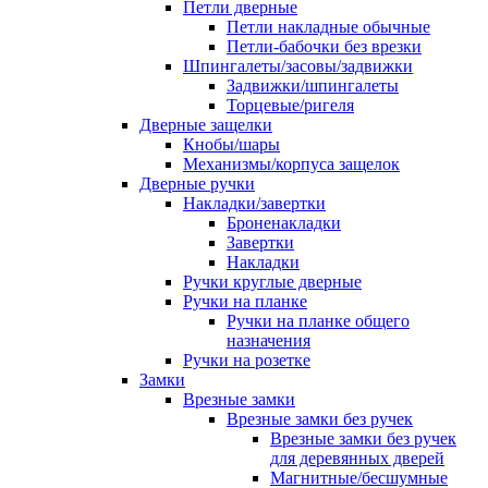
Петли дверные
Петли накладные обычные
Петли-бабочки без врезки
Шпингалеты/засовы/задвижки
Задвижки/шпингалеты
Торцевые/ригеля
Дверные защелки
Кнобы/шары
Механизмы/корпуса защелок
Дверные ручки
Накладки/завертки
Броненакладки
Завертки
Накладки
Ручки круглые дверные
Ручки на планке
Ручки на планке общего
назначения
Ручки на розетке
Замки
Врезные замки
Врезные замки без ручек
Врезные замки без ручек
для деревянных дверей
Магнитные/бесшумные