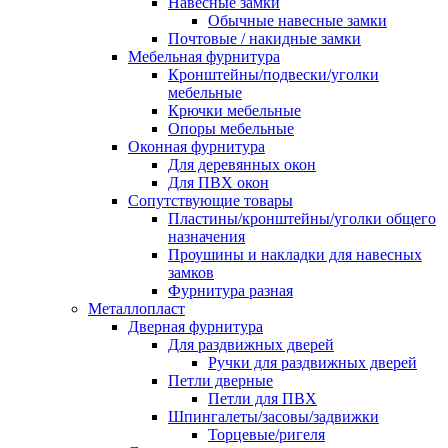
Навесные замки
Обычные навесные замки
Почтовые / накидные замки
Мебельная фурнитура
Кронштейны/подвески/уголки
мебельные
Крючки мебельные
Опоры мебельные
Оконная фурнитура
Для деревянных окон
Для ПВХ окон
Сопутствующие товары
Пластины/кронштейны/уголки общего
назначения
Проушины и накладки для навесных
замков
Фурнитура разная
Металлопласт
Дверная фурнитура
Для раздвижных дверей
Ручки для раздвижных дверей
Петли дверные
Петли для ПВХ
Шпингалеты/засовы/задвижки
Торцевые/ригеля