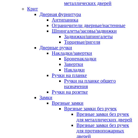
металлических дверей
Крит
Дверная фурнитура
Антипаника
Ограничители дверные/настенные
Шпингалеты/засовы/задвижки
Задвижки/шпингалеты
Торцевые/ригеля
Дверные ручки
Накладки/завертки
Броненакладки
Завертки
Накладки
Ручки на планке
Ручки на планке общего
назначения
Ручки на розетке
Замки
Врезные замки
Врезные замки без ручек
Врезные замки без ручек
для металлических дверей
Врезные замки без ручек
для противопожарных
дверей