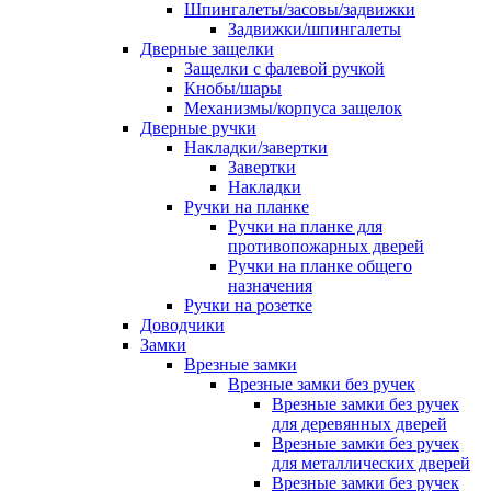
Шпингалеты/засовы/задвижки
Задвижки/шпингалеты
Дверные защелки
Защелки с фалевой ручкой
Кнобы/шары
Механизмы/корпуса защелок
Дверные ручки
Накладки/завертки
Завертки
Накладки
Ручки на планке
Ручки на планке для
противопожарных дверей
Ручки на планке общего
назначения
Ручки на розетке
Доводчики
Замки
Врезные замки
Врезные замки без ручек
Врезные замки без ручек
для деревянных дверей
Врезные замки без ручек
для металлических дверей
Врезные замки без ручек