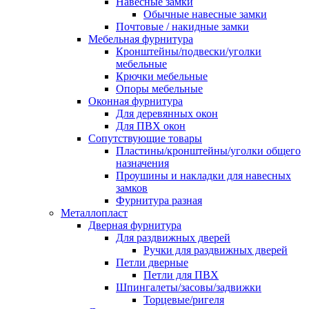
Навесные замки
Обычные навесные замки
Почтовые / накидные замки
Мебельная фурнитура
Кронштейны/подвески/уголки
мебельные
Крючки мебельные
Опоры мебельные
Оконная фурнитура
Для деревянных окон
Для ПВХ окон
Сопутствующие товары
Пластины/кронштейны/уголки общего
назначения
Проушины и накладки для навесных
замков
Фурнитура разная
Металлопласт
Дверная фурнитура
Для раздвижных дверей
Ручки для раздвижных дверей
Петли дверные
Петли для ПВХ
Шпингалеты/засовы/задвижки
Торцевые/ригеля