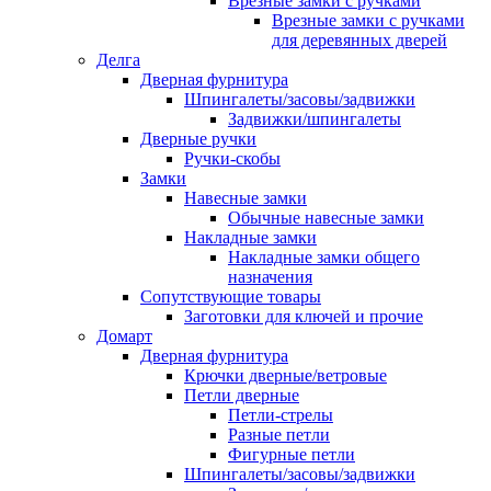
Врезные замки с ручками
Врезные замки с ручками
для деревянных дверей
Делга
Дверная фурнитура
Шпингалеты/засовы/задвижки
Задвижки/шпингалеты
Дверные ручки
Ручки-скобы
Замки
Навесные замки
Обычные навесные замки
Накладные замки
Накладные замки общего
назначения
Сопутствующие товары
Заготовки для ключей и прочие
Домарт
Дверная фурнитура
Крючки дверные/ветровые
Петли дверные
Петли-стрелы
Разные петли
Фигурные петли
Шпингалеты/засовы/задвижки