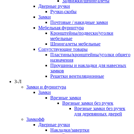
Задвижки/шпингалеты
Дверные ручки
Ручки-скобы
Замки
Почтовые / накидные замки
Мебельная фурнитура
Кронштейны/подвески/уголки
мебельные
Шпингалеты мебельные
Сопутствующие товары
Пластины/кронштейны/уголки общего
назначения
Проушины и накладки для навесных
замков
Решетки вентиляционные
З-Л
Замки и фурнитура
Замки
Врезные замки
Врезные замки без ручек
Врезные замки без ручек
для деревянных дверей
Замкофф
Дверные ручки
Накладки/завертки