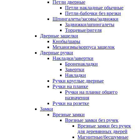
Петли дверные
Петли накладные обычные
Петли-бабочки без врезки
Шпингалеты/засовы/задвижки
Задвижки/шпингалеты
Торцевые/ригеля
Дверные защелки
Кнобы/шары
Механизмы/корпуса защелок
Дверные ручки
Накладки/завертки
Броненакладки
Завертки
Накладки
Ручки круглые дверные
Ручки на планке
Ручки на планке общего
назначения
Ручки на розетке
Замки
Врезные замки
Врезные замки без ручек
Врезные замки без ручек
для деревянных дверей
Магнитные/бесшумные