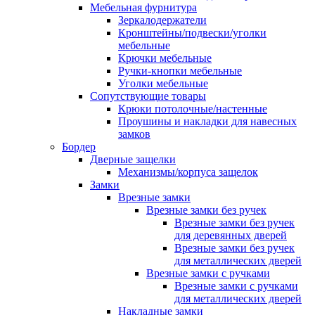
Мебельная фурнитура
Зеркалодержатели
Кронштейны/подвески/уголки
мебельные
Крючки мебельные
Ручки-кнопки мебельные
Уголки мебельные
Сопутствующие товары
Крюки потолочные/настенные
Проушины и накладки для навесных
замков
Бордер
Дверные защелки
Механизмы/корпуса защелок
Замки
Врезные замки
Врезные замки без ручек
Врезные замки без ручек
для деревянных дверей
Врезные замки без ручек
для металлических дверей
Врезные замки с ручками
Врезные замки с ручками
для металлических дверей
Накладные замки