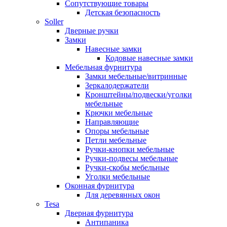
Сопутствующие товары
Детская безопасность
Soller
Дверные ручки
Замки
Навесные замки
Кодовые навесные замки
Мебельная фурнитура
Замки мебельные/витринные
Зеркалодержатели
Кронштейны/подвески/уголки
мебельные
Крючки мебельные
Направляющие
Опоры мебельные
Петли мебельные
Ручки-кнопки мебельные
Ручки-подвесы мебельные
Ручки-скобы мебельные
Уголки мебельные
Оконная фурнитура
Для деревянных окон
Tesa
Дверная фурнитура
Антипаника