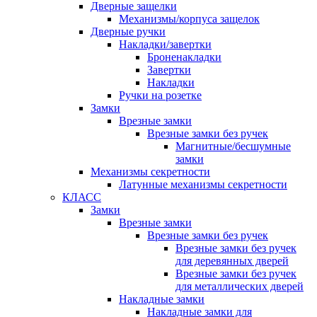
Дверные защелки
Механизмы/корпуса защелок
Дверные ручки
Накладки/завертки
Броненакладки
Завертки
Накладки
Ручки на розетке
Замки
Врезные замки
Врезные замки без ручек
Магнитные/бесшумные
замки
Механизмы секретности
Латунные механизмы секретности
КЛАСС
Замки
Врезные замки
Врезные замки без ручек
Врезные замки без ручек
для деревянных дверей
Врезные замки без ручек
для металлических дверей
Накладные замки
Накладные замки для