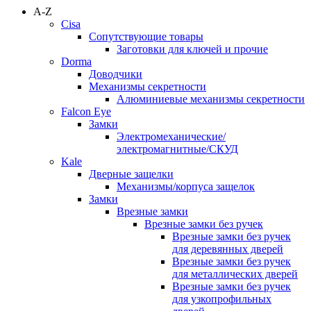
A-Z
Cisa
Сопутствующие товары
Заготовки для ключей и прочие
Dorma
Доводчики
Механизмы секретности
Алюминиевые механизмы секретности
Falcon Eye
Замки
Электромеханические/
электромагнитные/СКУД
Kale
Дверные защелки
Механизмы/корпуса защелок
Замки
Врезные замки
Врезные замки без ручек
Врезные замки без ручек
для деревянных дверей
Врезные замки без ручек
для металлических дверей
Врезные замки без ручек
для узкопрофильных