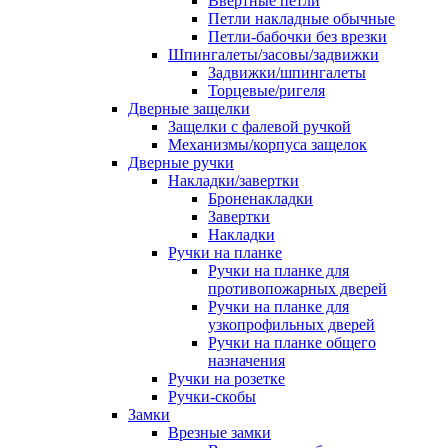
Ввертные петли
Петли накладные обычные
Петли-бабочки без врезки
Шпингалеты/засовы/задвижки
Задвижки/шпингалеты
Торцевые/ригеля
Дверные защелки
Защелки с фалевой ручкой
Механизмы/корпуса защелок
Дверные ручки
Накладки/завертки
Броненакладки
Завертки
Накладки
Ручки на планке
Ручки на планке для
противопожарных дверей
Ручки на планке для
узкопрофильных дверей
Ручки на планке общего
назначения
Ручки на розетке
Ручки-скобы
Замки
Врезные замки