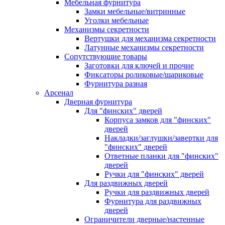
Мебельная фурнитура
Замки мебельные/витринные
Уголки мебельные
Механизмы секретности
Вертушки для механизма секретности
Латунные механизмы секретности
Сопутствующие товары
Заготовки для ключей и прочие
Фиксаторы роликовые/шариковые
Фурнитура разная
Арсенал
Дверная фурнитура
Для "финских" дверей
Корпуса замков для "финских"
дверей
Накладки/заглушки/завертки для
"финских" дверей
Ответные планки для "финских"
дверей
Ручки для "финских" дверей
Для раздвижных дверей
Ручки для раздвижных дверей
Фурнитура для раздвижных
дверей
Ограничители дверные/настенные