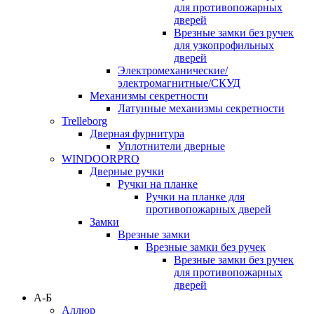
для противопожарных
дверей
Врезные замки без ручек
для узкопрофильных
дверей
Электромеханические/
электромагнитные/СКУД
Механизмы секретности
Латунные механизмы секретности
Trelleborg
Дверная фурнитура
Уплотнители дверные
WINDOORPRO
Дверные ручки
Ручки на планке
Ручки на планке для
противопожарных дверей
Замки
Врезные замки
Врезные замки без ручек
Врезные замки без ручек
для противопожарных
дверей
А-Б
Аллюр