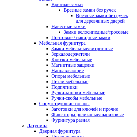
Врезные замки
Врезные замки без ручек
Врезные замки без ручек
для деревянных дверей
Навесные замки
Замки велосипедные/тросовые
Почтовые / накидные замки
Мебельная фурнитура
Замки мебельные/витринные
Зеркалодержатели
Крючки мебельные
Магнитные защелки
Направляющие
Опоры мебельные
Петли мебельные
Подпятники
Ручки-кнопки мебельные
Ручки-скобы мебельные
Сопутствующие товары
Заготовки для ключей и прочие
Фиксаторы роликовые/шариковые
Фурнитура разная
Латунина
Дверная фурнитура
Петли дверные