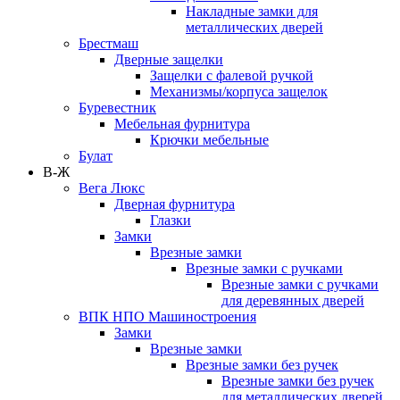
Накладные замки для
металлических дверей
Брестмаш
Дверные защелки
Защелки с фалевой ручкой
Механизмы/корпуса защелок
Буревестник
Мебельная фурнитура
Крючки мебельные
Булат
В-Ж
Вега Люкс
Дверная фурнитура
Глазки
Замки
Врезные замки
Врезные замки с ручками
Врезные замки с ручками
для деревянных дверей
ВПК НПО Машиностроения
Замки
Врезные замки
Врезные замки без ручек
Врезные замки без ручек
для металлических дверей