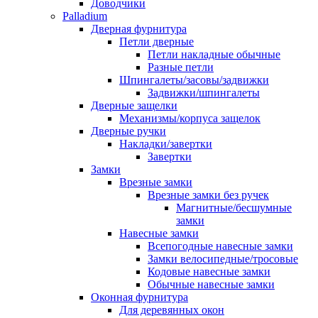
Доводчики
Palladium
Дверная фурнитура
Петли дверные
Петли накладные обычные
Разные петли
Шпингалеты/засовы/задвижки
Задвижки/шпингалеты
Дверные защелки
Механизмы/корпуса защелок
Дверные ручки
Накладки/завертки
Завертки
Замки
Врезные замки
Врезные замки без ручек
Магнитные/бесшумные
замки
Навесные замки
Всепогодные навесные замки
Замки велосипедные/тросовые
Кодовые навесные замки
Обычные навесные замки
Оконная фурнитура
Для деревянных окон