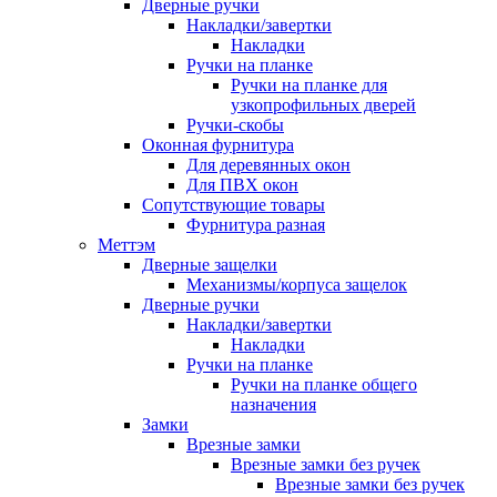
Дверные ручки
Накладки/завертки
Накладки
Ручки на планке
Ручки на планке для
узкопрофильных дверей
Ручки-скобы
Оконная фурнитура
Для деревянных окон
Для ПВХ окон
Сопутствующие товары
Фурнитура разная
Меттэм
Дверные защелки
Механизмы/корпуса защелок
Дверные ручки
Накладки/завертки
Накладки
Ручки на планке
Ручки на планке общего
назначения
Замки
Врезные замки
Врезные замки без ручек
Врезные замки без ручек