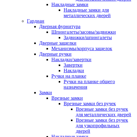
Накладные замки
Накладные замки для
металлических дверей
Гардиан
Дверная фурнитура
Шпингалеты/засовы/задвижки
Задвижки/шпингалеты
Дверные защелки
Механизмы/корпуса защелок
Дверные ручки
Накладки/завертки
Завертки
Накладки
Ручки на планке
Ручки на планке общего
назначения
Замки
Врезные замки
Врезные замки без ручек
Врезные замки без ручек
для металлических дверей
Врезные замки без ручек
для узкопрофильных
дверей
Накладные замки