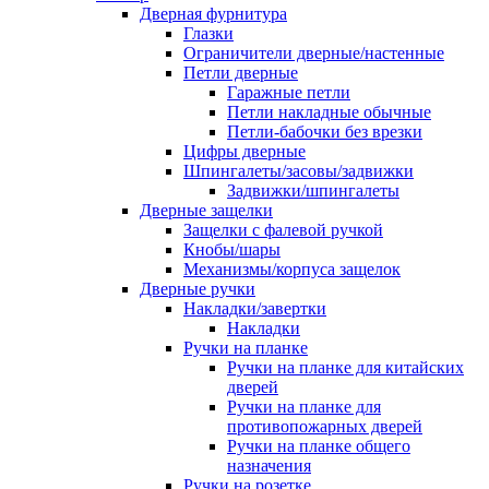
Дверная фурнитура
Глазки
Ограничители дверные/настенные
Петли дверные
Гаражные петли
Петли накладные обычные
Петли-бабочки без врезки
Цифры дверные
Шпингалеты/засовы/задвижки
Задвижки/шпингалеты
Дверные защелки
Защелки с фалевой ручкой
Кнобы/шары
Механизмы/корпуса защелок
Дверные ручки
Накладки/завертки
Накладки
Ручки на планке
Ручки на планке для китайских
дверей
Ручки на планке для
противопожарных дверей
Ручки на планке общего
назначения
Ручки на розетке