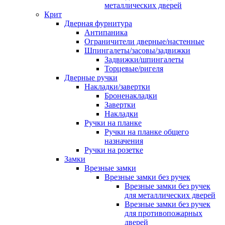
металлических дверей
Крит
Дверная фурнитура
Антипаника
Ограничители дверные/настенные
Шпингалеты/засовы/задвижки
Задвижки/шпингалеты
Торцевые/ригеля
Дверные ручки
Накладки/завертки
Броненакладки
Завертки
Накладки
Ручки на планке
Ручки на планке общего
назначения
Ручки на розетке
Замки
Врезные замки
Врезные замки без ручек
Врезные замки без ручек
для металлических дверей
Врезные замки без ручек
для противопожарных
дверей