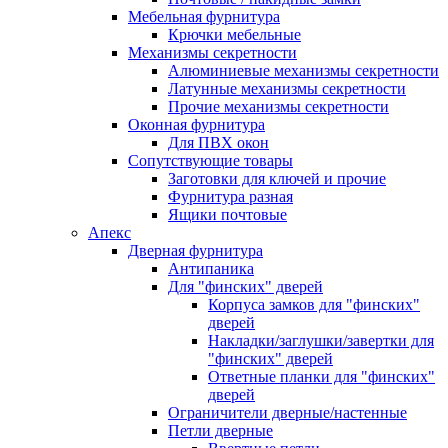
Мебельная фурнитура
Крючки мебельные
Механизмы секретности
Алюминиевые механизмы секретности
Латунные механизмы секретности
Прочие механизмы секретности
Оконная фурнитура
Для ПВХ окон
Сопутствующие товары
Заготовки для ключей и прочие
Фурнитура разная
Ящики почтовые
Апекс
Дверная фурнитура
Антипаника
Для "финских" дверей
Корпуса замков для "финских"
дверей
Накладки/заглушки/завертки для
"финских" дверей
Ответные планки для "финских"
дверей
Ограничители дверные/настенные
Петли дверные