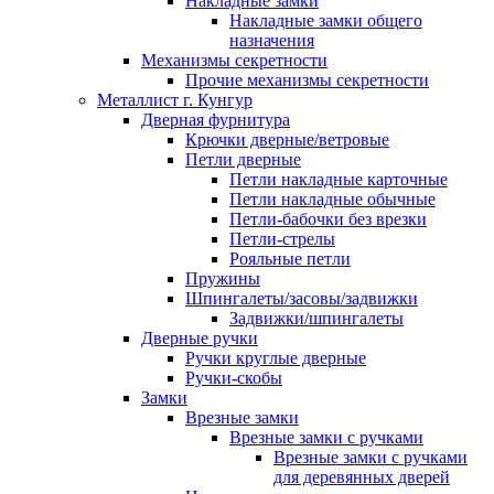
Накладные замки
Накладные замки общего
назначения
Механизмы секретности
Прочие механизмы секретности
Металлист г. Кунгур
Дверная фурнитура
Крючки дверные/ветровые
Петли дверные
Петли накладные карточные
Петли накладные обычные
Петли-бабочки без врезки
Петли-стрелы
Рояльные петли
Пружины
Шпингалеты/засовы/задвижки
Задвижки/шпингалеты
Дверные ручки
Ручки круглые дверные
Ручки-скобы
Замки
Врезные замки
Врезные замки с ручками
Врезные замки с ручками
для деревянных дверей