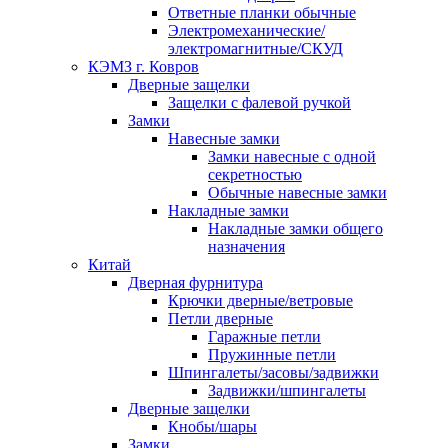
Ответные планки обычные
Электромеханические/
электромагнитные/СКУД
КЭМЗ г. Ковров
Дверные защелки
Защелки с фалевой ручкой
Замки
Навесные замки
Замки навесные с одной
секретностью
Обычные навесные замки
Накладные замки
Накладные замки общего
назначения
Китай
Дверная фурнитура
Крючки дверные/ветровые
Петли дверные
Гаражные петли
Пружинные петли
Шпингалеты/засовы/задвижки
Задвижки/шпингалеты
Дверные защелки
Кнобы/шары
Замки