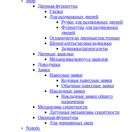
Msm
Дверная фурнитура
Глазки
Для раздвижных дверей
Ручки для раздвижных дверей
Фурнитура для раздвижных
дверей
Ограничители дверные/настенные
Шпингалеты/засовы/задвижки
Задвижки/шпингалеты
Дверные защелки
Механизмы/корпуса защелок
Доводчики
Замки
Навесные замки
Кодовые навесные замки
Обычные навесные замки
Накладные замки
Накладные замки общего
назначения
Механизмы секретности
Латунные механизмы секретности
Оконная фурнитура
Для деревянных окон
Notedo