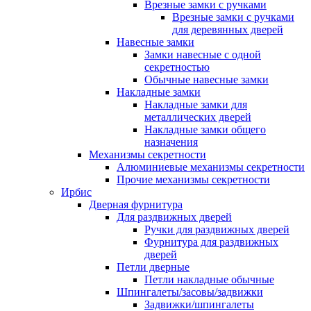
Врезные замки с ручками
Врезные замки с ручками
для деревянных дверей
Навесные замки
Замки навесные с одной
секретностью
Обычные навесные замки
Накладные замки
Накладные замки для
металлических дверей
Накладные замки общего
назначения
Механизмы секретности
Алюминиевые механизмы секретности
Прочие механизмы секретности
Ирбис
Дверная фурнитура
Для раздвижных дверей
Ручки для раздвижных дверей
Фурнитура для раздвижных
дверей
Петли дверные
Петли накладные обычные
Шпингалеты/засовы/задвижки
Задвижки/шпингалеты