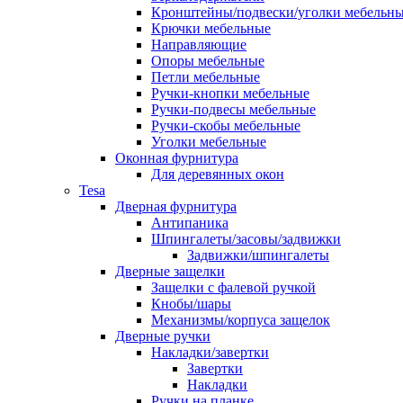
Кронштейны/подвески/уголки мебельн
Крючки мебельные
Направляющие
Опоры мебельные
Петли мебельные
Ручки-кнопки мебельные
Ручки-подвесы мебельные
Ручки-скобы мебельные
Уголки мебельные
Оконная фурнитура
Для деревянных окон
Tesa
Дверная фурнитура
Антипаника
Шпингалеты/засовы/задвижки
Задвижки/шпингалеты
Дверные защелки
Защелки с фалевой ручкой
Кнобы/шары
Механизмы/корпуса защелок
Дверные ручки
Накладки/завертки
Завертки
Накладки
Ручки на планке