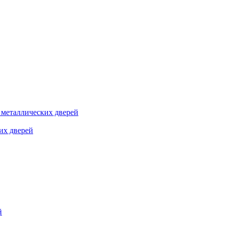
я металлических дверей
их дверей
й