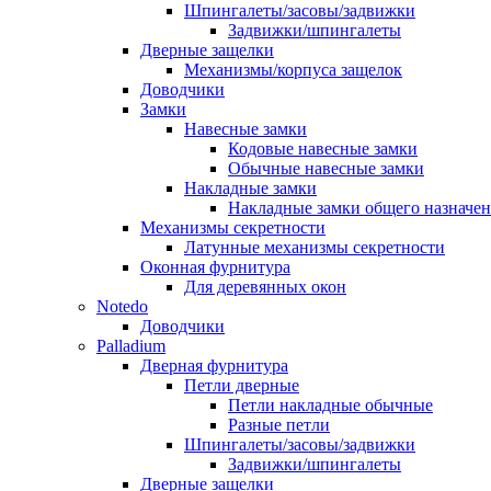
Шпингалеты/засовы/задвижки
Задвижки/шпингалеты
Дверные защелки
Механизмы/корпуса защелок
Доводчики
Замки
Навесные замки
Кодовые навесные замки
Обычные навесные замки
Накладные замки
Накладные замки общего назначе
Механизмы секретности
Латунные механизмы секретности
Оконная фурнитура
Для деревянных окон
Notedo
Доводчики
Palladium
Дверная фурнитура
Петли дверные
Петли накладные обычные
Разные петли
Шпингалеты/засовы/задвижки
Задвижки/шпингалеты
Дверные защелки