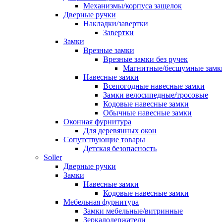
Механизмы/корпуса защелок
Дверные ручки
Накладки/завертки
Завертки
Замки
Врезные замки
Врезные замки без ручек
Магнитные/бесшумные замк
Навесные замки
Всепогодные навесные замки
Замки велосипедные/тросовые
Кодовые навесные замки
Обычные навесные замки
Оконная фурнитура
Для деревянных окон
Сопутствующие товары
Детская безопасность
Soller
Дверные ручки
Замки
Навесные замки
Кодовые навесные замки
Мебельная фурнитура
Замки мебельные/витринные
Зеркалодержатели