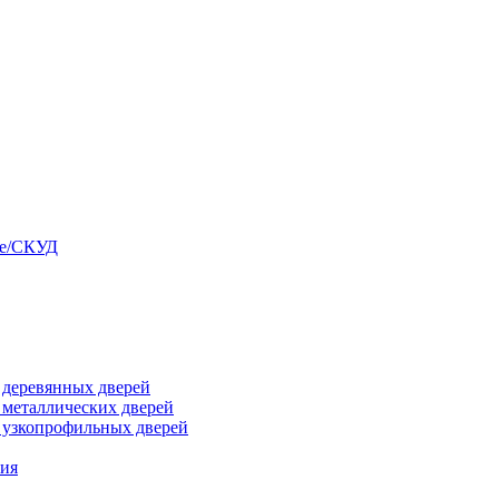
ые/СКУД
я деревянных дверей
я металлических дверей
я узкопрофильных дверей
ния