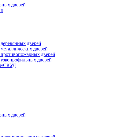
рных дверей
ия
я деревянных дверей
я металлических дверей
я противопожарных дверей
я узкопрофильных дверей
ые/СКУД
рных дверей
я противопожарных дверей