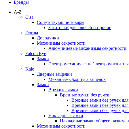
Бренды
A-Z
Cisa
Сопутствующие товары
Заготовки для ключей и прочие
Dorma
Доводчики
Механизмы секретности
Алюминиевые механизмы секретности
Falcon Eye
Замки
Электромеханические/электромагнитн
Kale
Дверные защелки
Механизмы/корпуса защелок
Замки
Врезные замки
Врезные замки без ручек
Врезные замки без ручек дл
Врезные замки без ручек дл
Врезные замки без ручек дл
Накладные замки
Накладные замки общего назначе
Механизмы секретности