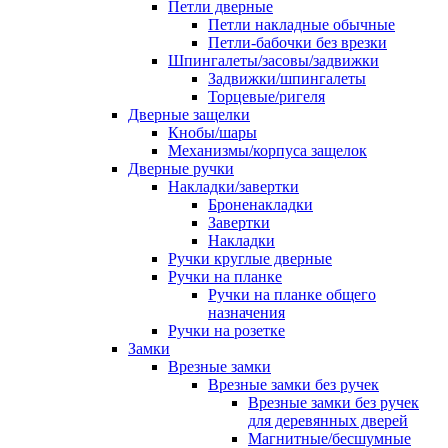
Петли дверные
Петли накладные обычные
Петли-бабочки без врезки
Шпингалеты/засовы/задвижки
Задвижки/шпингалеты
Торцевые/ригеля
Дверные защелки
Кнобы/шары
Механизмы/корпуса защелок
Дверные ручки
Накладки/завертки
Броненакладки
Завертки
Накладки
Ручки круглые дверные
Ручки на планке
Ручки на планке общего
назначения
Ручки на розетке
Замки
Врезные замки
Врезные замки без ручек
Врезные замки без ручек
для деревянных дверей
Магнитные/бесшумные