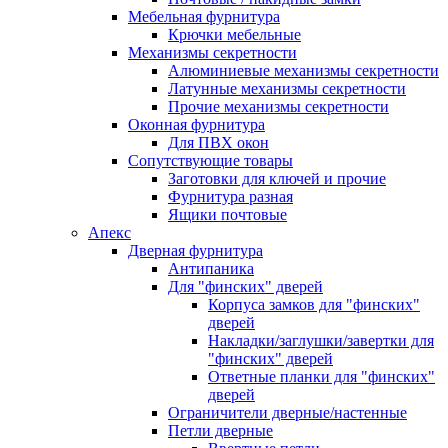
Мебельная фурнитура
Крючки мебельные
Механизмы секретности
Алюминиевые механизмы секретности
Латунные механизмы секретности
Прочие механизмы секретности
Оконная фурнитура
Для ПВХ окон
Сопутствующие товары
Заготовки для ключей и прочие
Фурнитура разная
Ящики почтовые
Апекс
Дверная фурнитура
Антипаника
Для "финских" дверей
Корпуса замков для "финских"
дверей
Накладки/заглушки/завертки для
"финских" дверей
Ответные планки для "финских"
дверей
Ограничители дверные/настенные
Петли дверные