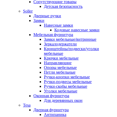
Сопутствующие товары
Детская безопасность
Soller
Дверные ручки
Замки
Навесные замки
Кодовые навесные замки
Мебельная фурнитура
Замки мебельные/витринные
Зеркалодержатели
Кронштейны/подвески/уголки
мебельные
Крючки мебельные
Направляющие
Опоры мебельные
Петли мебельные
Ручки-кнопки мебельные
Ручки-подвесы мебельные
Ручки-скобы мебельные
Уголки мебельные
Оконная фурнитура
Для деревянных окон
Tesa
Дверная фурнитура
Антипаника