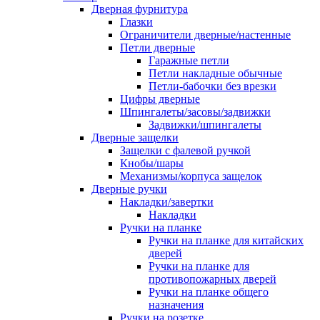
Дверная фурнитура
Глазки
Ограничители дверные/настенные
Петли дверные
Гаражные петли
Петли накладные обычные
Петли-бабочки без врезки
Цифры дверные
Шпингалеты/засовы/задвижки
Задвижки/шпингалеты
Дверные защелки
Защелки с фалевой ручкой
Кнобы/шары
Механизмы/корпуса защелок
Дверные ручки
Накладки/завертки
Накладки
Ручки на планке
Ручки на планке для китайских
дверей
Ручки на планке для
противопожарных дверей
Ручки на планке общего
назначения
Ручки на розетке