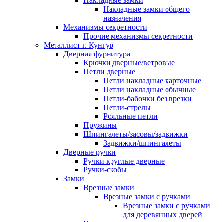
Накладные замки
Накладные замки общего
назначения
Механизмы секретности
Прочие механизмы секретности
Металлист г. Кунгур
Дверная фурнитура
Крючки дверные/ветровые
Петли дверные
Петли накладные карточные
Петли накладные обычные
Петли-бабочки без врезки
Петли-стрелы
Рояльные петли
Пружины
Шпингалеты/засовы/задвижки
Задвижки/шпингалеты
Дверные ручки
Ручки круглые дверные
Ручки-скобы
Замки
Врезные замки
Врезные замки с ручками
Врезные замки с ручками
для деревянных дверей