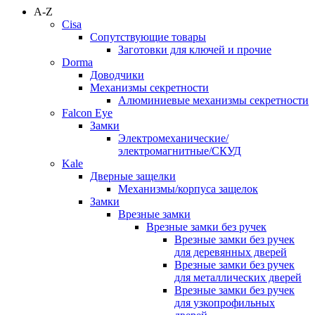
A-Z
Cisa
Сопутствующие товары
Заготовки для ключей и прочие
Dorma
Доводчики
Механизмы секретности
Алюминиевые механизмы секретности
Falcon Eye
Замки
Электромеханические/
электромагнитные/СКУД
Kale
Дверные защелки
Механизмы/корпуса защелок
Замки
Врезные замки
Врезные замки без ручек
Врезные замки без ручек
для деревянных дверей
Врезные замки без ручек
для металлических дверей
Врезные замки без ручек
для узкопрофильных