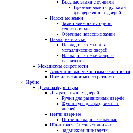
Врезные замки с ручками
Врезные замки с ручками
для деревянных дверей
Навесные замки
Замки навесные с одной
секретностью
Обычные навесные замки
Накладные замки
Накладные замки для
металлических дверей
Накладные замки общего
назначения
Механизмы секретности
Алюминиевые механизмы секретности
Прочие механизмы секретности
Ирбис
Дверная фурнитура
Для раздвижных дверей
Ручки для раздвижных дверей
Фурнитура для раздвижных
дверей
Петли дверные
Петли накладные обычные
Шпингалеты/засовы/задвижки
Задвижки/шпингалеты