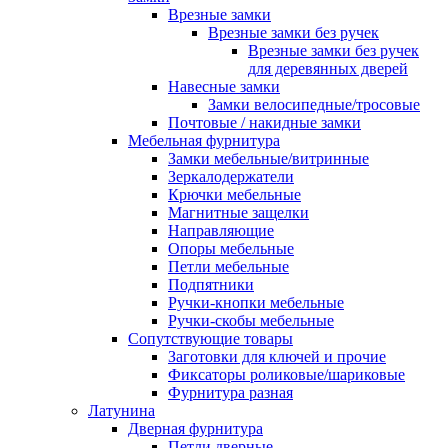
Врезные замки
Врезные замки без ручек
Врезные замки без ручек
для деревянных дверей
Навесные замки
Замки велосипедные/тросовые
Почтовые / накидные замки
Мебельная фурнитура
Замки мебельные/витринные
Зеркалодержатели
Крючки мебельные
Магнитные защелки
Направляющие
Опоры мебельные
Петли мебельные
Подпятники
Ручки-кнопки мебельные
Ручки-скобы мебельные
Сопутствующие товары
Заготовки для ключей и прочие
Фиксаторы роликовые/шариковые
Фурнитура разная
Латунина
Дверная фурнитура
Петли дверные