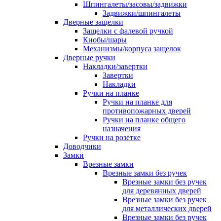
Шпингалеты/засовы/задвижки
Задвижки/шпингалеты
Дверные защелки
Защелки с фалевой ручкой
Кнобы/шары
Механизмы/корпуса защелок
Дверные ручки
Накладки/завертки
Завертки
Накладки
Ручки на планке
Ручки на планке для
противопожарных дверей
Ручки на планке общего
назначения
Ручки на розетке
Доводчики
Замки
Врезные замки
Врезные замки без ручек
Врезные замки без ручек
для деревянных дверей
Врезные замки без ручек
для металлических дверей
Врезные замки без ручек