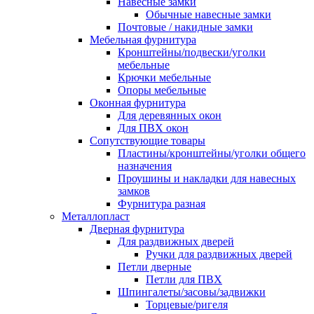
Навесные замки
Обычные навесные замки
Почтовые / накидные замки
Мебельная фурнитура
Кронштейны/подвески/уголки
мебельные
Крючки мебельные
Опоры мебельные
Оконная фурнитура
Для деревянных окон
Для ПВХ окон
Сопутствующие товары
Пластины/кронштейны/уголки общего
назначения
Проушины и накладки для навесных
замков
Фурнитура разная
Металлопласт
Дверная фурнитура
Для раздвижных дверей
Ручки для раздвижных дверей
Петли дверные
Петли для ПВХ
Шпингалеты/засовы/задвижки
Торцевые/ригеля