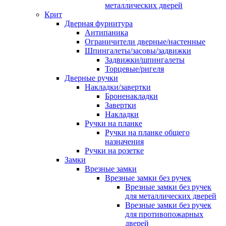
металлических дверей
Крит
Дверная фурнитура
Антипаника
Ограничители дверные/настенные
Шпингалеты/засовы/задвижки
Задвижки/шпингалеты
Торцевые/ригеля
Дверные ручки
Накладки/завертки
Броненакладки
Завертки
Накладки
Ручки на планке
Ручки на планке общего
назначения
Ручки на розетке
Замки
Врезные замки
Врезные замки без ручек
Врезные замки без ручек
для металлических дверей
Врезные замки без ручек
для противопожарных
дверей