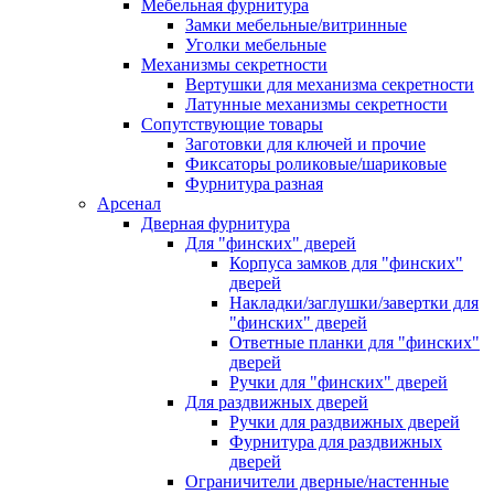
Мебельная фурнитура
Замки мебельные/витринные
Уголки мебельные
Механизмы секретности
Вертушки для механизма секретности
Латунные механизмы секретности
Сопутствующие товары
Заготовки для ключей и прочие
Фиксаторы роликовые/шариковые
Фурнитура разная
Арсенал
Дверная фурнитура
Для "финских" дверей
Корпуса замков для "финских"
дверей
Накладки/заглушки/завертки для
"финских" дверей
Ответные планки для "финских"
дверей
Ручки для "финских" дверей
Для раздвижных дверей
Ручки для раздвижных дверей
Фурнитура для раздвижных
дверей
Ограничители дверные/настенные