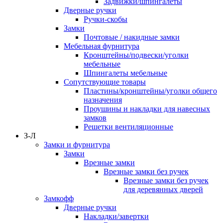
Задвижки/шпингалеты
Дверные ручки
Ручки-скобы
Замки
Почтовые / накидные замки
Мебельная фурнитура
Кронштейны/подвески/уголки
мебельные
Шпингалеты мебельные
Сопутствующие товары
Пластины/кронштейны/уголки общего
назначения
Проушины и накладки для навесных
замков
Решетки вентиляционные
З-Л
Замки и фурнитура
Замки
Врезные замки
Врезные замки без ручек
Врезные замки без ручек
для деревянных дверей
Замкофф
Дверные ручки
Накладки/завертки