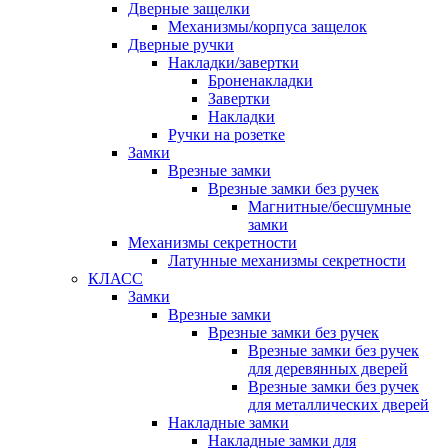
Дверные защелки
Механизмы/корпуса защелок
Дверные ручки
Накладки/завертки
Броненакладки
Завертки
Накладки
Ручки на розетке
Замки
Врезные замки
Врезные замки без ручек
Магнитные/бесшумные
замки
Механизмы секретности
Латунные механизмы секретности
КЛАСС
Замки
Врезные замки
Врезные замки без ручек
Врезные замки без ручек
для деревянных дверей
Врезные замки без ручек
для металлических дверей
Накладные замки
Накладные замки для