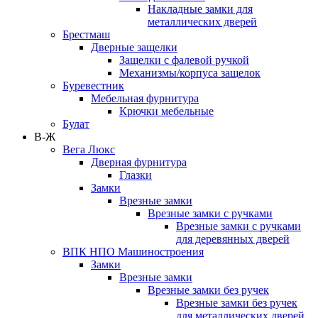
Накладные замки для
металлических дверей
Брестмаш
Дверные защелки
Защелки с фалевой ручкой
Механизмы/корпуса защелок
Буревестник
Мебельная фурнитура
Крючки мебельные
Булат
В-Ж
Вега Люкс
Дверная фурнитура
Глазки
Замки
Врезные замки
Врезные замки с ручками
Врезные замки с ручками
для деревянных дверей
ВПК НПО Машиностроения
Замки
Врезные замки
Врезные замки без ручек
Врезные замки без ручек
для металлических дверей