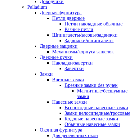
Доводчики
Palladium
Дверная фурнитура
Петли дверные
Петли накладные обычные
Разные петли
Шпингалеты/засовы/задвижки
Задвижки/шпингалеты
Дверные защелки
Механизмы/корпуса защелок
Дверные ручки
Накладки/завертки
Завертки
Замки
Врезные замки
Врезные замки без ручек
Магнитные/бесшумные
замки
Навесные замки
Всепогодные навесные замки
Замки велосипедные/тросовые
Кодовые навесные замки
Обычные навесные замки
Оконная фурнитура
Для деревянных окон