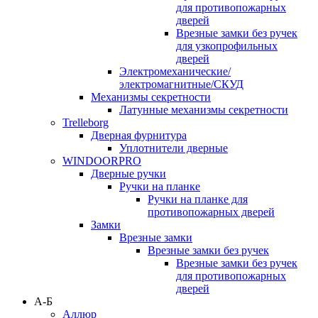
для противопожарных
дверей
Врезные замки без ручек
для узкопрофильных
дверей
Электромеханические/
электромагнитные/СКУД
Механизмы секретности
Латунные механизмы секретности
Trelleborg
Дверная фурнитура
Уплотнители дверные
WINDOORPRO
Дверные ручки
Ручки на планке
Ручки на планке для
противопожарных дверей
Замки
Врезные замки
Врезные замки без ручек
Врезные замки без ручек
для противопожарных
дверей
А-Б
Аллюр