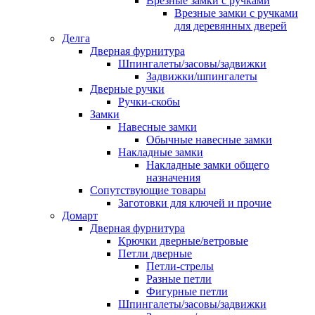
Врезные замки с ручками
Врезные замки с ручками
для деревянных дверей
Делга
Дверная фурнитура
Шпингалеты/засовы/задвижки
Задвижки/шпингалеты
Дверные ручки
Ручки-скобы
Замки
Навесные замки
Обычные навесные замки
Накладные замки
Накладные замки общего
назначения
Сопутствующие товары
Заготовки для ключей и прочие
Домарт
Дверная фурнитура
Крючки дверные/ветровые
Петли дверные
Петли-стрелы
Разные петли
Фигурные петли
Шпингалеты/засовы/задвижки