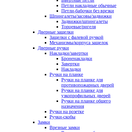
Ввертные петли
Петли накладные обычные
Петли-бабочки без врезки
Шпингалеты/засовы/задвижки
Задвижки/шпингалеты
Торцевые/ригеля
Дверные защелки
Защелки с фалевой ручкой
Механизмы/корпуса защелок
Дверные ручки
Накладки/завертки
Броненакладки
Завертки
Накладки
Ручки на планке
Ручки на планке для
противопожарных дверей
Ручки на планке для
узкопрофильных дверей
Ручки на планке общего
назначения
Ручки на розетке
Ручки-скобы
Замки
Врезные замки