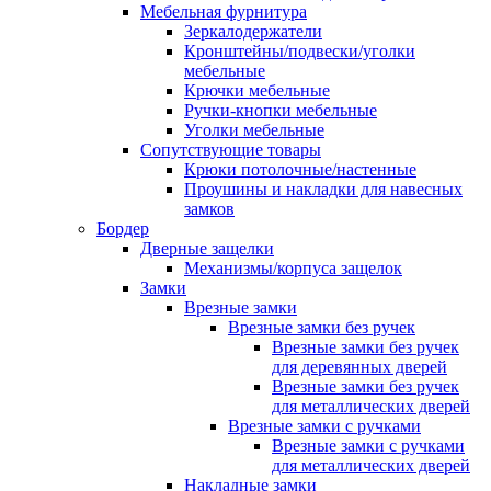
Мебельная фурнитура
Зеркалодержатели
Кронштейны/подвески/уголки
мебельные
Крючки мебельные
Ручки-кнопки мебельные
Уголки мебельные
Сопутствующие товары
Крюки потолочные/настенные
Проушины и накладки для навесных
замков
Бордер
Дверные защелки
Механизмы/корпуса защелок
Замки
Врезные замки
Врезные замки без ручек
Врезные замки без ручек
для деревянных дверей
Врезные замки без ручек
для металлических дверей
Врезные замки с ручками
Врезные замки с ручками
для металлических дверей
Накладные замки