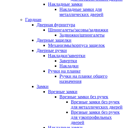
Накладные замки
Накладные замки для
металлических дверей
Гардиан
Дверная фурнитура
Шпингалеты/засовы/задвижки
Задвижки/шпингалеты
Дверные защелки
Механизмы/корпуса защелок
Дверные ручки
Накладки/завертки
Завертки
Накладки
Ручки на планке
Ручки на планке общего
назначения
Замки
Врезные замки
Врезные замки без ручек
Врезные замки без ручек
для металлических дверей
Врезные замки без ручек
для узкопрофильных
дверей
Накладные замки