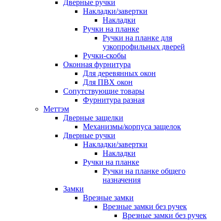
Дверные ручки
Накладки/завертки
Накладки
Ручки на планке
Ручки на планке для
узкопрофильных дверей
Ручки-скобы
Оконная фурнитура
Для деревянных окон
Для ПВХ окон
Сопутствующие товары
Фурнитура разная
Меттэм
Дверные защелки
Механизмы/корпуса защелок
Дверные ручки
Накладки/завертки
Накладки
Ручки на планке
Ручки на планке общего
назначения
Замки
Врезные замки
Врезные замки без ручек
Врезные замки без ручек