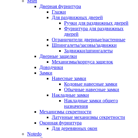
Msm
Дверная фурнитура
Глазки
Для раздвижных дверей
Ручки для раздвижных дверей
Фурнитура для раздвижных
дверей
Ограничители дверные/настенные
Шпингалеты/засовы/задвижки
Задвижки/шпингалеты
Дверные защелки
Механизмы/корпуса защелок
Доводчики
Замки
Навесные замки
Кодовые навесные замки
Обычные навесные замки
Накладные замки
Накладные замки общего
назначения
Механизмы секретности
Латунные механизмы секретности
Оконная фурнитура
Для деревянных окон
Notedo