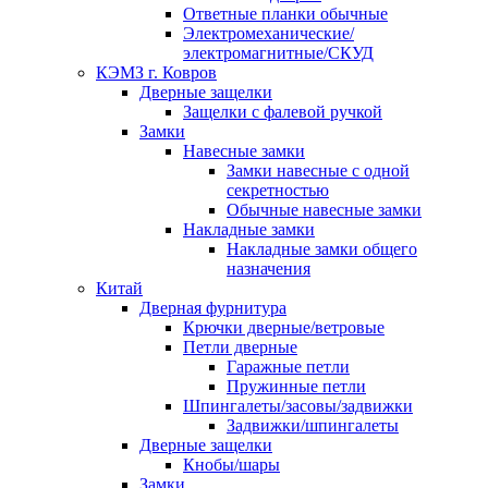
Ответные планки обычные
Электромеханические/
электромагнитные/СКУД
КЭМЗ г. Ковров
Дверные защелки
Защелки с фалевой ручкой
Замки
Навесные замки
Замки навесные с одной
секретностью
Обычные навесные замки
Накладные замки
Накладные замки общего
назначения
Китай
Дверная фурнитура
Крючки дверные/ветровые
Петли дверные
Гаражные петли
Пружинные петли
Шпингалеты/засовы/задвижки
Задвижки/шпингалеты
Дверные защелки
Кнобы/шары
Замки