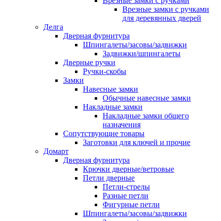
Врезные замки с ручками
Врезные замки с ручками
для деревянных дверей
Делга
Дверная фурнитура
Шпингалеты/засовы/задвижки
Задвижки/шпингалеты
Дверные ручки
Ручки-скобы
Замки
Навесные замки
Обычные навесные замки
Накладные замки
Накладные замки общего
назначения
Сопутствующие товары
Заготовки для ключей и прочие
Домарт
Дверная фурнитура
Крючки дверные/ветровые
Петли дверные
Петли-стрелы
Разные петли
Фигурные петли
Шпингалеты/засовы/задвижки