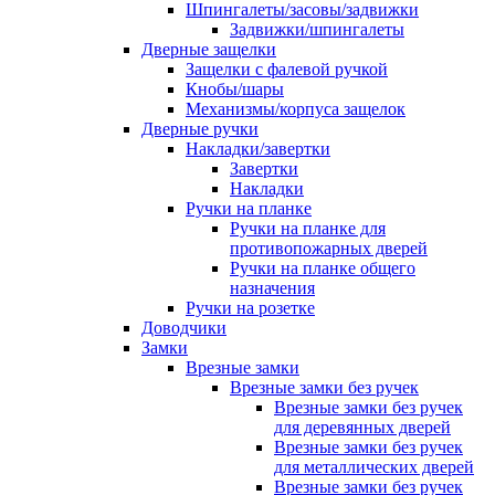
Шпингалеты/засовы/задвижки
Задвижки/шпингалеты
Дверные защелки
Защелки с фалевой ручкой
Кнобы/шары
Механизмы/корпуса защелок
Дверные ручки
Накладки/завертки
Завертки
Накладки
Ручки на планке
Ручки на планке для
противопожарных дверей
Ручки на планке общего
назначения
Ручки на розетке
Доводчики
Замки
Врезные замки
Врезные замки без ручек
Врезные замки без ручек
для деревянных дверей
Врезные замки без ручек
для металлических дверей
Врезные замки без ручек