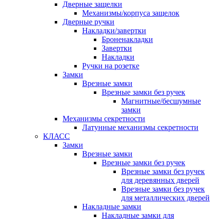
Дверные защелки
Механизмы/корпуса защелок
Дверные ручки
Накладки/завертки
Броненакладки
Завертки
Накладки
Ручки на розетке
Замки
Врезные замки
Врезные замки без ручек
Магнитные/бесшумные
замки
Механизмы секретности
Латунные механизмы секретности
КЛАСС
Замки
Врезные замки
Врезные замки без ручек
Врезные замки без ручек
для деревянных дверей
Врезные замки без ручек
для металлических дверей
Накладные замки
Накладные замки для