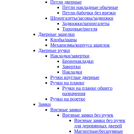
Петли дверные
Петли накладные обычные
Петли-бабочки без врезки
Шпингалеты/засовы/задвижки
Задвижки/шпингалеты
Торцевые/ригеля
Дверные защелки
Кнобы/шары
Механизмы/корпуса защелок
Дверные ручки
Накладки/завертки
Броненакладки
Завертки
Накладки
Ручки круглые дверные
Ручки на планке
Ручки на планке общего
назначения
Ручки на розетке
Замки
Врезные замки
Врезные замки без ручек
Врезные замки без ручек
для деревянных дверей
Магнитные/бесшумные