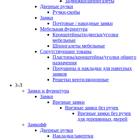
Задвижки/шпингалеты
Дверные ручки
Ручки-скобы
Замки
Почтовые / накидные замки
Мебельная фурнитура
Кронштейны/подвески/уголки
мебельные
Шпингалеты мебельные
Сопутствующие товары
Пластины/кронштейны/уголки общего
назначения
Проушины и накладки для навесных
замков
Решетки вентиляционные
З-Л
Замки и фурнитура
Замки
Врезные замки
Врезные замки без ручек
Врезные замки без ручек
для деревянных дверей
Замкофф
Дверные ручки
Накладки/завертки