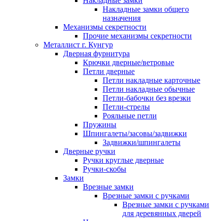
Накладные замки
Накладные замки общего
назначения
Механизмы секретности
Прочие механизмы секретности
Металлист г. Кунгур
Дверная фурнитура
Крючки дверные/ветровые
Петли дверные
Петли накладные карточные
Петли накладные обычные
Петли-бабочки без врезки
Петли-стрелы
Рояльные петли
Пружины
Шпингалеты/засовы/задвижки
Задвижки/шпингалеты
Дверные ручки
Ручки круглые дверные
Ручки-скобы
Замки
Врезные замки
Врезные замки с ручками
Врезные замки с ручками
для деревянных дверей