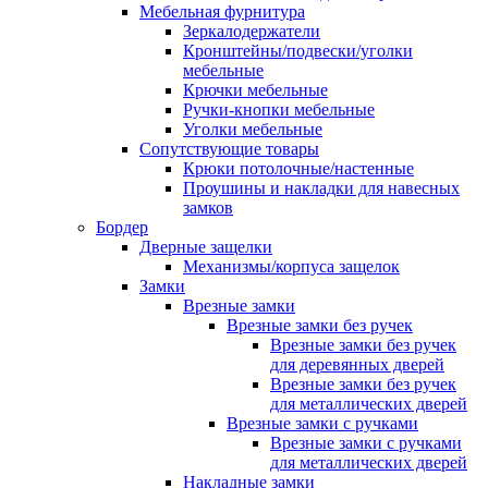
Мебельная фурнитура
Зеркалодержатели
Кронштейны/подвески/уголки
мебельные
Крючки мебельные
Ручки-кнопки мебельные
Уголки мебельные
Сопутствующие товары
Крюки потолочные/настенные
Проушины и накладки для навесных
замков
Бордер
Дверные защелки
Механизмы/корпуса защелок
Замки
Врезные замки
Врезные замки без ручек
Врезные замки без ручек
для деревянных дверей
Врезные замки без ручек
для металлических дверей
Врезные замки с ручками
Врезные замки с ручками
для металлических дверей
Накладные замки