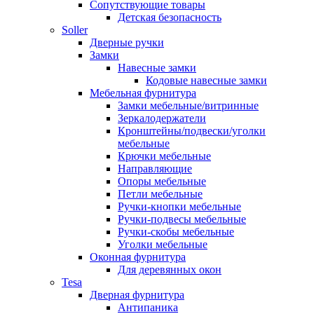
Сопутствующие товары
Детская безопасность
Soller
Дверные ручки
Замки
Навесные замки
Кодовые навесные замки
Мебельная фурнитура
Замки мебельные/витринные
Зеркалодержатели
Кронштейны/подвески/уголки
мебельные
Крючки мебельные
Направляющие
Опоры мебельные
Петли мебельные
Ручки-кнопки мебельные
Ручки-подвесы мебельные
Ручки-скобы мебельные
Уголки мебельные
Оконная фурнитура
Для деревянных окон
Tesa
Дверная фурнитура
Антипаника