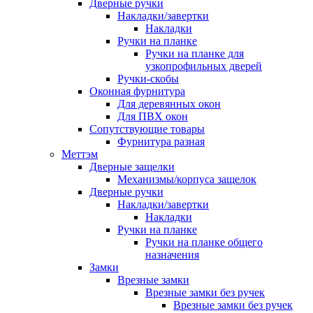
Дверные ручки
Накладки/завертки
Накладки
Ручки на планке
Ручки на планке для
узкопрофильных дверей
Ручки-скобы
Оконная фурнитура
Для деревянных окон
Для ПВХ окон
Сопутствующие товары
Фурнитура разная
Меттэм
Дверные защелки
Механизмы/корпуса защелок
Дверные ручки
Накладки/завертки
Накладки
Ручки на планке
Ручки на планке общего
назначения
Замки
Врезные замки
Врезные замки без ручек
Врезные замки без ручек