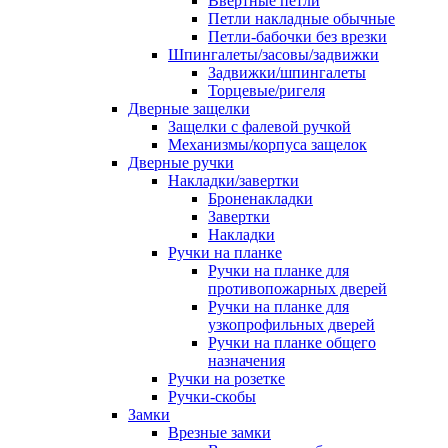
Ввертные петли
Петли накладные обычные
Петли-бабочки без врезки
Шпингалеты/засовы/задвижки
Задвижки/шпингалеты
Торцевые/ригеля
Дверные защелки
Защелки с фалевой ручкой
Механизмы/корпуса защелок
Дверные ручки
Накладки/завертки
Броненакладки
Завертки
Накладки
Ручки на планке
Ручки на планке для
противопожарных дверей
Ручки на планке для
узкопрофильных дверей
Ручки на планке общего
назначения
Ручки на розетке
Ручки-скобы
Замки
Врезные замки