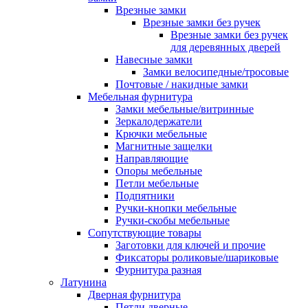
Врезные замки
Врезные замки без ручек
Врезные замки без ручек
для деревянных дверей
Навесные замки
Замки велосипедные/тросовые
Почтовые / накидные замки
Мебельная фурнитура
Замки мебельные/витринные
Зеркалодержатели
Крючки мебельные
Магнитные защелки
Направляющие
Опоры мебельные
Петли мебельные
Подпятники
Ручки-кнопки мебельные
Ручки-скобы мебельные
Сопутствующие товары
Заготовки для ключей и прочие
Фиксаторы роликовые/шариковые
Фурнитура разная
Латунина
Дверная фурнитура
Петли дверные