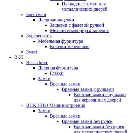
Накладные замки для
металлических дверей
Брестмаш
Дверные защелки
Защелки с фалевой ручкой
Механизмы/корпуса защелок
Буревестник
Мебельная фурнитура
Крючки мебельные
Булат
В-Ж
Вега Люкс
Дверная фурнитура
Глазки
Замки
Врезные замки
Врезные замки с ручками
Врезные замки с ручками
для деревянных дверей
ВПК НПО Машиностроения
Замки
Врезные замки
Врезные замки без ручек
Врезные замки без ручек
для металлических дверей