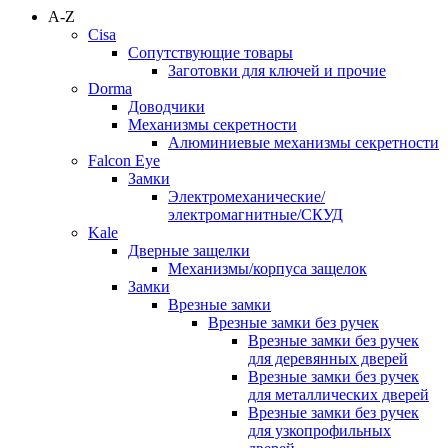
A-Z
Cisa
Сопутствующие товары
Заготовки для ключей и прочие
Dorma
Доводчики
Механизмы секретности
Алюминиевые механизмы секретности
Falcon Eye
Замки
Электромеханические/
электромагнитные/СКУД
Kale
Дверные защелки
Механизмы/корпуса защелок
Замки
Врезные замки
Врезные замки без ручек
Врезные замки без ручек
для деревянных дверей
Врезные замки без ручек
для металлических дверей
Врезные замки без ручек
для узкопрофильных