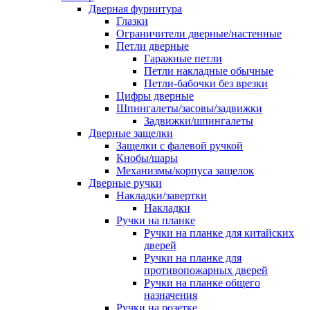
Дверная фурнитура
Глазки
Ограничители дверные/настенные
Петли дверные
Гаражные петли
Петли накладные обычные
Петли-бабочки без врезки
Цифры дверные
Шпингалеты/засовы/задвижки
Задвижки/шпингалеты
Дверные защелки
Защелки с фалевой ручкой
Кнобы/шары
Механизмы/корпуса защелок
Дверные ручки
Накладки/завертки
Накладки
Ручки на планке
Ручки на планке для китайских
дверей
Ручки на планке для
противопожарных дверей
Ручки на планке общего
назначения
Ручки на розетке