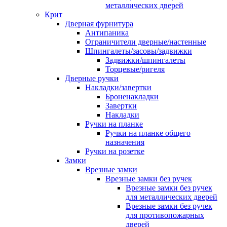
металлических дверей
Крит
Дверная фурнитура
Антипаника
Ограничители дверные/настенные
Шпингалеты/засовы/задвижки
Задвижки/шпингалеты
Торцевые/ригеля
Дверные ручки
Накладки/завертки
Броненакладки
Завертки
Накладки
Ручки на планке
Ручки на планке общего
назначения
Ручки на розетке
Замки
Врезные замки
Врезные замки без ручек
Врезные замки без ручек
для металлических дверей
Врезные замки без ручек
для противопожарных
дверей