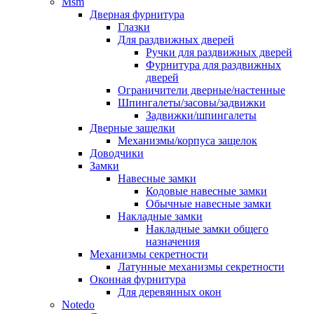
Msm
Дверная фурнитура
Глазки
Для раздвижных дверей
Ручки для раздвижных дверей
Фурнитура для раздвижных
дверей
Ограничители дверные/настенные
Шпингалеты/засовы/задвижки
Задвижки/шпингалеты
Дверные защелки
Механизмы/корпуса защелок
Доводчики
Замки
Навесные замки
Кодовые навесные замки
Обычные навесные замки
Накладные замки
Накладные замки общего
назначения
Механизмы секретности
Латунные механизмы секретности
Оконная фурнитура
Для деревянных окон
Notedo