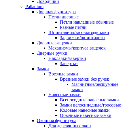
Доводчики
Palladium
Дверная фурнитура
Петли дверные
Петли накладные обычные
Разные петли
Шпингалеты/засовы/задвижки
Задвижки/шпингалеты
Дверные защелки
Механизмы/корпуса защелок
Дверные ручки
Накладки/завертки
Завертки
Замки
Врезные замки
Врезные замки без ручек
Магнитные/бесшумные
замки
Навесные замки
Всепогодные навесные замки
Замки велосипедные/тросовые
Кодовые навесные замки
Обычные навесные замки
Оконная фурнитура
Для деревянных окон