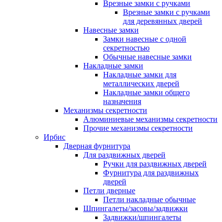
Врезные замки с ручками
Врезные замки с ручками
для деревянных дверей
Навесные замки
Замки навесные с одной
секретностью
Обычные навесные замки
Накладные замки
Накладные замки для
металлических дверей
Накладные замки общего
назначения
Механизмы секретности
Алюминиевые механизмы секретности
Прочие механизмы секретности
Ирбис
Дверная фурнитура
Для раздвижных дверей
Ручки для раздвижных дверей
Фурнитура для раздвижных
дверей
Петли дверные
Петли накладные обычные
Шпингалеты/засовы/задвижки
Задвижки/шпингалеты