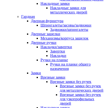
Накладные замки
Накладные замки для
металлических дверей
Гардиан
Дверная фурнитура
Шпингалеты/засовы/задвижки
Задвижки/шпингалеты
Дверные защелки
Механизмы/корпуса защелок
Дверные ручки
Накладки/завертки
Завертки
Накладки
Ручки на планке
Ручки на планке общего
назначения
Замки
Врезные замки
Врезные замки без ручек
Врезные замки без ручек
для металлических дверей
Врезные замки без ручек
для узкопрофильных
дверей
Накладные замки