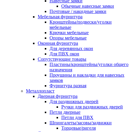
Навесные замки
Обычные навесные замки
Почтовые / накидные замки
Мебельная фурнитура
Кронштейны/подвески/уголки
мебельные
Крючки мебельные
Опоры мебельные
Оконная фурнитура
Для деревянных окон
Для ПВХ окон
Сопутствующие товары
Пластины/кронштейны/уголки общего
назначения
Проушины и накладки для навесных
замков
Фурнитура разная
Металлопласт
Дверная фурнитура
Для раздвижных дверей
Ручки для раздвижных дверей
Петли дверные
Петли для ПВХ
Шпингалеты/засовы/задвижки
Торцевые/ригеля