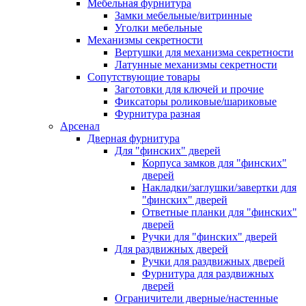
Мебельная фурнитура
Замки мебельные/витринные
Уголки мебельные
Механизмы секретности
Вертушки для механизма секретности
Латунные механизмы секретности
Сопутствующие товары
Заготовки для ключей и прочие
Фиксаторы роликовые/шариковые
Фурнитура разная
Арсенал
Дверная фурнитура
Для "финских" дверей
Корпуса замков для "финских"
дверей
Накладки/заглушки/завертки для
"финских" дверей
Ответные планки для "финских"
дверей
Ручки для "финских" дверей
Для раздвижных дверей
Ручки для раздвижных дверей
Фурнитура для раздвижных
дверей
Ограничители дверные/настенные