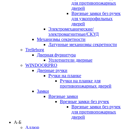
для противопожарных
дверей
Врезные замки без ручек
для узкопрофильных
дверей
Электромеханические/
электромагнитные/СКУД
Механизмы секретности
Латунные механизмы секретности
Trelleborg
Дверная фурнитура
Уплотнители дверные
WINDOORPRO
Дверные ручки
Ручки на планке
Ручки на планке для
противопожарных дверей
Замки
Врезные замки
Врезные замки без ручек
Врезные замки без ручек
для противопожарных
дверей
А-Б
Аллюр