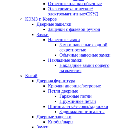
Ответные планки обычные
Электромеханические/
электромагнитные/СКУД
КЭМЗ г. Ковров
Дверные защелки
Защелки с фалевой ручкой
Замки
Навесные замки
Замки навесные с одной
секретностью
Обычные навесные замки
Накладные замки
Накладные замки общего
назначения
Китай
Дверная фурнитура
Крючки дверные/ветровые
Петли дверные
Гаражные петли
Пружинные петли
Шпингалеты/засовы/задвижки
Задвижки/шпингалеты
Дверные защелки
Кнобы/шары
Замки