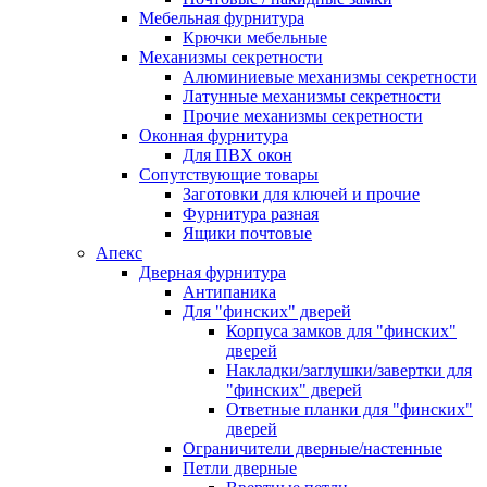
Мебельная фурнитура
Крючки мебельные
Механизмы секретности
Алюминиевые механизмы секретности
Латунные механизмы секретности
Прочие механизмы секретности
Оконная фурнитура
Для ПВХ окон
Сопутствующие товары
Заготовки для ключей и прочие
Фурнитура разная
Ящики почтовые
Апекс
Дверная фурнитура
Антипаника
Для "финских" дверей
Корпуса замков для "финских"
дверей
Накладки/заглушки/завертки для
"финских" дверей
Ответные планки для "финских"
дверей
Ограничители дверные/настенные
Петли дверные