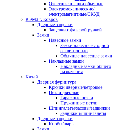
Ответные планки обычные
Электромеханические/
электромагнитные/СКУД
КЭМЗ г. Ковров
Дверные защелки
Защелки с фалевой ручкой
Замки
Навесные замки
Замки навесные с одной
секретностью
Обычные навесные замки
Накладные замки
Накладные замки общего
назначения
Китай
Дверная фурнитура
Крючки дверные/ветровые
Петли дверные
Гаражные петли
Пружинные петли
Шпингалеты/засовы/задвижки
Задвижки/шпингалеты
Дверные защелки
Кнобы/шары
Замки