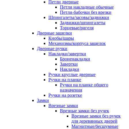
Петли дверные
Петли накладные обычные
Петли-бабочки без врезки
Шпингалеты/засовы/задвижки
Задвижки/шпингалеты
Торцевые/ригеля
Дверные защелки
Кнобы/шары
Механизмы/корпуса защелок
Дверные ручки
Накладки/завертки
Броненакладки
Завертки
Накладки
Ручки круглые дверные
Ручки на планке
Ручки на планке общего
назначения
Ручки на розетке
Замки
Врезные замки
Врезные замки без ручек
Врезные замки без ручек
для деревянных дверей
Магнитные/бесшумные