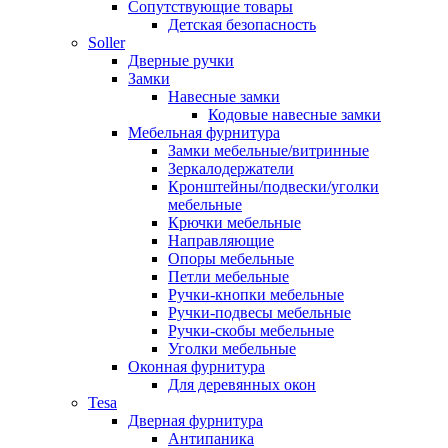
Сопутствующие товары
Детская безопасность
Soller
Дверные ручки
Замки
Навесные замки
Кодовые навесные замки
Мебельная фурнитура
Замки мебельные/витринные
Зеркалодержатели
Кронштейны/подвески/уголки
мебельные
Крючки мебельные
Направляющие
Опоры мебельные
Петли мебельные
Ручки-кнопки мебельные
Ручки-подвесы мебельные
Ручки-скобы мебельные
Уголки мебельные
Оконная фурнитура
Для деревянных окон
Tesa
Дверная фурнитура
Антипаника