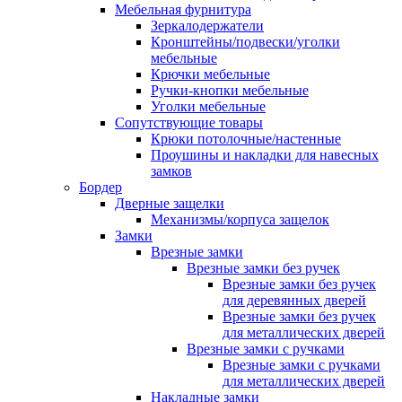
Мебельная фурнитура
Зеркалодержатели
Кронштейны/подвески/уголки
мебельные
Крючки мебельные
Ручки-кнопки мебельные
Уголки мебельные
Сопутствующие товары
Крюки потолочные/настенные
Проушины и накладки для навесных
замков
Бордер
Дверные защелки
Механизмы/корпуса защелок
Замки
Врезные замки
Врезные замки без ручек
Врезные замки без ручек
для деревянных дверей
Врезные замки без ручек
для металлических дверей
Врезные замки с ручками
Врезные замки с ручками
для металлических дверей
Накладные замки