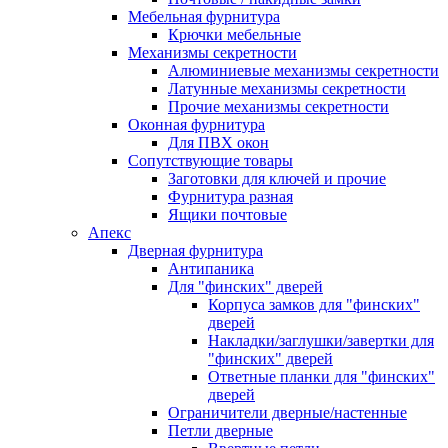
Мебельная фурнитура
Крючки мебельные
Механизмы секретности
Алюминиевые механизмы секретности
Латунные механизмы секретности
Прочие механизмы секретности
Оконная фурнитура
Для ПВХ окон
Сопутствующие товары
Заготовки для ключей и прочие
Фурнитура разная
Ящики почтовые
Апекс
Дверная фурнитура
Антипаника
Для "финских" дверей
Корпуса замков для "финских"
дверей
Накладки/заглушки/завертки для
"финских" дверей
Ответные планки для "финских"
дверей
Ограничители дверные/настенные
Петли дверные