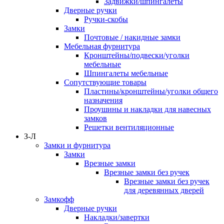
Задвижки/шпингалеты
Дверные ручки
Ручки-скобы
Замки
Почтовые / накидные замки
Мебельная фурнитура
Кронштейны/подвески/уголки
мебельные
Шпингалеты мебельные
Сопутствующие товары
Пластины/кронштейны/уголки общего
назначения
Проушины и накладки для навесных
замков
Решетки вентиляционные
З-Л
Замки и фурнитура
Замки
Врезные замки
Врезные замки без ручек
Врезные замки без ручек
для деревянных дверей
Замкофф
Дверные ручки
Накладки/завертки