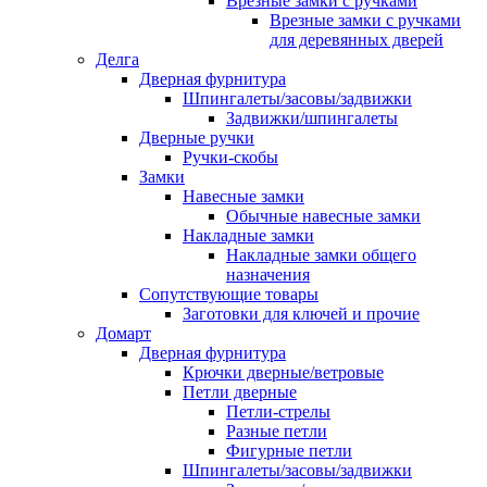
Врезные замки с ручками
Врезные замки с ручками
для деревянных дверей
Делга
Дверная фурнитура
Шпингалеты/засовы/задвижки
Задвижки/шпингалеты
Дверные ручки
Ручки-скобы
Замки
Навесные замки
Обычные навесные замки
Накладные замки
Накладные замки общего
назначения
Сопутствующие товары
Заготовки для ключей и прочие
Домарт
Дверная фурнитура
Крючки дверные/ветровые
Петли дверные
Петли-стрелы
Разные петли
Фигурные петли
Шпингалеты/засовы/задвижки