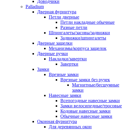
Доводчики
Palladium
Дверная фурнитура
Петли дверные
Петли накладные обычные
Разные петли
Шпингалеты/засовы/задвижки
Задвижки/шпингалеты
Дверные защелки
Механизмы/корпуса защелок
Дверные ручки
Накладки/завертки
Завертки
Замки
Врезные замки
Врезные замки без ручек
Магнитные/бесшумные
замки
Навесные замки
Всепогодные навесные замки
Замки велосипедные/тросовые
Кодовые навесные замки
Обычные навесные замки
Оконная фурнитура
Для деревянных окон