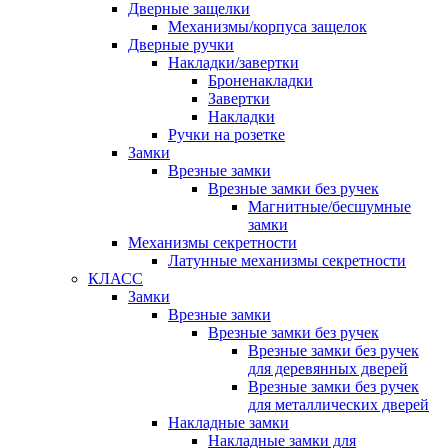
Дверные защелки
Механизмы/корпуса защелок
Дверные ручки
Накладки/завертки
Броненакладки
Завертки
Накладки
Ручки на розетке
Замки
Врезные замки
Врезные замки без ручек
Магнитные/бесшумные
замки
Механизмы секретности
Латунные механизмы секретности
КЛАСС
Замки
Врезные замки
Врезные замки без ручек
Врезные замки без ручек
для деревянных дверей
Врезные замки без ручек
для металлических дверей
Накладные замки
Накладные замки для