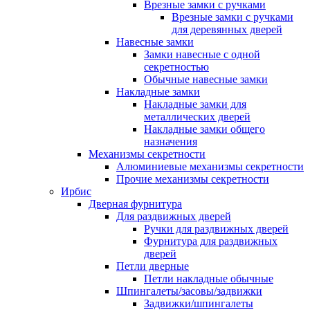
Врезные замки с ручками
Врезные замки с ручками
для деревянных дверей
Навесные замки
Замки навесные с одной
секретностью
Обычные навесные замки
Накладные замки
Накладные замки для
металлических дверей
Накладные замки общего
назначения
Механизмы секретности
Алюминиевые механизмы секретности
Прочие механизмы секретности
Ирбис
Дверная фурнитура
Для раздвижных дверей
Ручки для раздвижных дверей
Фурнитура для раздвижных
дверей
Петли дверные
Петли накладные обычные
Шпингалеты/засовы/задвижки
Задвижки/шпингалеты