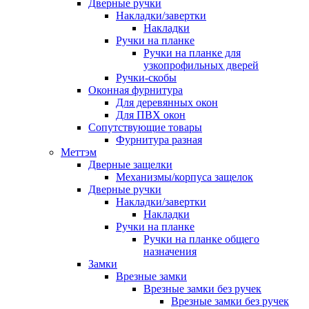
Дверные ручки
Накладки/завертки
Накладки
Ручки на планке
Ручки на планке для
узкопрофильных дверей
Ручки-скобы
Оконная фурнитура
Для деревянных окон
Для ПВХ окон
Сопутствующие товары
Фурнитура разная
Меттэм
Дверные защелки
Механизмы/корпуса защелок
Дверные ручки
Накладки/завертки
Накладки
Ручки на планке
Ручки на планке общего
назначения
Замки
Врезные замки
Врезные замки без ручек
Врезные замки без ручек