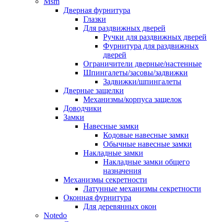
Msm
Дверная фурнитура
Глазки
Для раздвижных дверей
Ручки для раздвижных дверей
Фурнитура для раздвижных
дверей
Ограничители дверные/настенные
Шпингалеты/засовы/задвижки
Задвижки/шпингалеты
Дверные защелки
Механизмы/корпуса защелок
Доводчики
Замки
Навесные замки
Кодовые навесные замки
Обычные навесные замки
Накладные замки
Накладные замки общего
назначения
Механизмы секретности
Латунные механизмы секретности
Оконная фурнитура
Для деревянных окон
Notedo