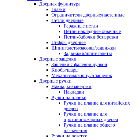
Дверная фурнитура
Глазки
Ограничители дверные/настенные
Петли дверные
Гаражные петли
Петли накладные обычные
Петли-бабочки без врезки
Цифры дверные
Шпингалеты/засовы/задвижки
Задвижки/шпингалеты
Дверные защелки
Защелки с фалевой ручкой
Кнобы/шары
Механизмы/корпуса защелок
Дверные ручки
Накладки/завертки
Накладки
Ручки на планке
Ручки на планке для китайских
дверей
Ручки на планке для
противопожарных дверей
Ручки на планке общего
назначения
Ручки на розетке