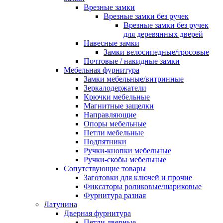
Врезные замки
Врезные замки без ручек
Врезные замки без ручек
для деревянных дверей
Навесные замки
Замки велосипедные/тросовые
Почтовые / накидные замки
Мебельная фурнитура
Замки мебельные/витринные
Зеркалодержатели
Крючки мебельные
Магнитные защелки
Направляющие
Опоры мебельные
Петли мебельные
Подпятники
Ручки-кнопки мебельные
Ручки-скобы мебельные
Сопутствующие товары
Заготовки для ключей и прочие
Фиксаторы роликовые/шариковые
Фурнитура разная
Латунина
Дверная фурнитура
Петли дверные