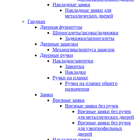
Накладные замки
Накладные замки для
металлических дверей
Гардиан
Дверная фурнитура
Шпингалеты/засовы/задвижки
Задвижки/шпингалеты
Дверные защелки
Механизмы/корпуса защелок
Дверные ручки
Накладки/завертки
Завертки
Накладки
Ручки на планке
Ручки на планке общего
назначения
Замки
Врезные замки
Врезные замки без ручек
Врезные замки без ручек
для металлических дверей
Врезные замки без ручек
для узкопрофильных
дверей
Накладные замки