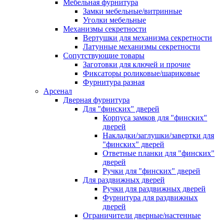
Мебельная фурнитура
Замки мебельные/витринные
Уголки мебельные
Механизмы секретности
Вертушки для механизма секретности
Латунные механизмы секретности
Сопутствующие товары
Заготовки для ключей и прочие
Фиксаторы роликовые/шариковые
Фурнитура разная
Арсенал
Дверная фурнитура
Для "финских" дверей
Корпуса замков для "финских"
дверей
Накладки/заглушки/завертки для
"финских" дверей
Ответные планки для "финских"
дверей
Ручки для "финских" дверей
Для раздвижных дверей
Ручки для раздвижных дверей
Фурнитура для раздвижных
дверей
Ограничители дверные/настенные