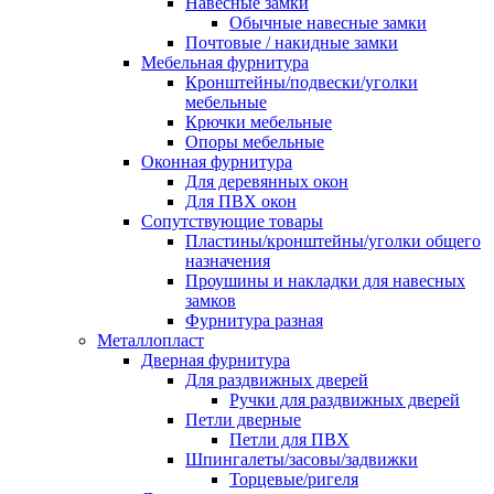
Навесные замки
Обычные навесные замки
Почтовые / накидные замки
Мебельная фурнитура
Кронштейны/подвески/уголки
мебельные
Крючки мебельные
Опоры мебельные
Оконная фурнитура
Для деревянных окон
Для ПВХ окон
Сопутствующие товары
Пластины/кронштейны/уголки общего
назначения
Проушины и накладки для навесных
замков
Фурнитура разная
Металлопласт
Дверная фурнитура
Для раздвижных дверей
Ручки для раздвижных дверей
Петли дверные
Петли для ПВХ
Шпингалеты/засовы/задвижки
Торцевые/ригеля