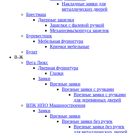
Накладные замки для
металлических дверей
Брестмаш
Дверные защелки
Защелки с фалевой ручкой
Механизмы/корпуса защелок
Буревестник
Мебельная фурнитура
Крючки мебельные
Булат
В-Ж
Вега Люкс
Дверная фурнитура
Глазки
Замки
Врезные замки
Врезные замки с ручками
Врезные замки с ручками
для деревянных дверей
ВПК НПО Машиностроения
Замки
Врезные замки
Врезные замки без ручек
Врезные замки без ручек
для металлических дверей