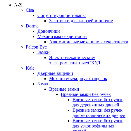
A-Z
Cisa
Сопутствующие товары
Заготовки для ключей и прочие
Dorma
Доводчики
Механизмы секретности
Алюминиевые механизмы секретности
Falcon Eye
Замки
Электромеханические/
электромагнитные/СКУД
Kale
Дверные защелки
Механизмы/корпуса защелок
Замки
Врезные замки
Врезные замки без ручек
Врезные замки без ручек
для деревянных дверей
Врезные замки без ручек
для металлических дверей
Врезные замки без ручек
для узкопрофильных