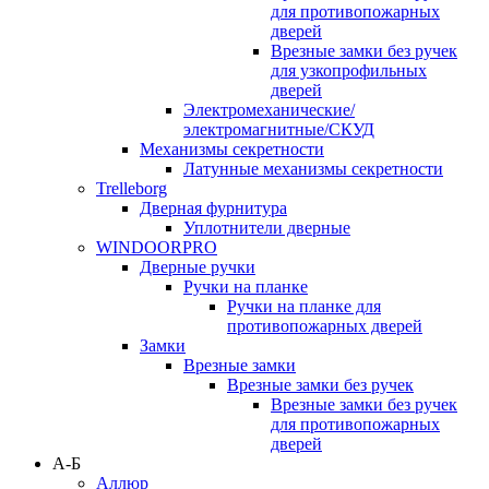
для противопожарных
дверей
Врезные замки без ручек
для узкопрофильных
дверей
Электромеханические/
электромагнитные/СКУД
Механизмы секретности
Латунные механизмы секретности
Trelleborg
Дверная фурнитура
Уплотнители дверные
WINDOORPRO
Дверные ручки
Ручки на планке
Ручки на планке для
противопожарных дверей
Замки
Врезные замки
Врезные замки без ручек
Врезные замки без ручек
для противопожарных
дверей
А-Б
Аллюр