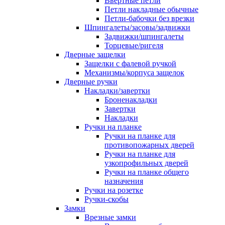
Ввертные петли
Петли накладные обычные
Петли-бабочки без врезки
Шпингалеты/засовы/задвижки
Задвижки/шпингалеты
Торцевые/ригеля
Дверные защелки
Защелки с фалевой ручкой
Механизмы/корпуса защелок
Дверные ручки
Накладки/завертки
Броненакладки
Завертки
Накладки
Ручки на планке
Ручки на планке для
противопожарных дверей
Ручки на планке для
узкопрофильных дверей
Ручки на планке общего
назначения
Ручки на розетке
Ручки-скобы
Замки
Врезные замки