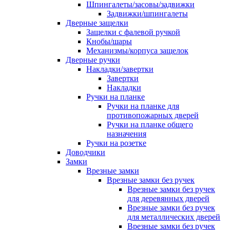
Шпингалеты/засовы/задвижки
Задвижки/шпингалеты
Дверные защелки
Защелки с фалевой ручкой
Кнобы/шары
Механизмы/корпуса защелок
Дверные ручки
Накладки/завертки
Завертки
Накладки
Ручки на планке
Ручки на планке для
противопожарных дверей
Ручки на планке общего
назначения
Ручки на розетке
Доводчики
Замки
Врезные замки
Врезные замки без ручек
Врезные замки без ручек
для деревянных дверей
Врезные замки без ручек
для металлических дверей
Врезные замки без ручек