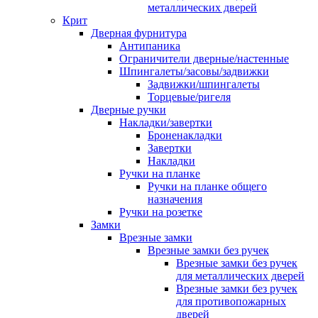
металлических дверей
Крит
Дверная фурнитура
Антипаника
Ограничители дверные/настенные
Шпингалеты/засовы/задвижки
Задвижки/шпингалеты
Торцевые/ригеля
Дверные ручки
Накладки/завертки
Броненакладки
Завертки
Накладки
Ручки на планке
Ручки на планке общего
назначения
Ручки на розетке
Замки
Врезные замки
Врезные замки без ручек
Врезные замки без ручек
для металлических дверей
Врезные замки без ручек
для противопожарных
дверей