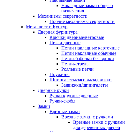
Накладные замки
Накладные замки общего
назначения
Механизмы секретности
Прочие механизмы секретности
Металлист г. Кунгур
Дверная фурнитура
Крючки дверные/ветровые
Петли дверные
Петли накладные карточные
Петли накладные обычные
Петли-бабочки без врезки
Петли-стрелы
Рояльные петли
Пружины
Шпингалеты/засовы/задвижки
Задвижки/шпингалеты
Дверные ручки
Ручки круглые дверные
Ручки-скобы
Замки
Врезные замки
Врезные замки с ручками
Врезные замки с ручками
для деревянных дверей