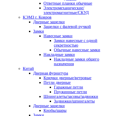
Ответные планки обычные
Электромеханические/
электромагнитные/СКУД
КЭМЗ г. Ковров
Дверные защелки
Защелки с фалевой ручкой
Замки
Навесные замки
Замки навесные с одной
секретностью
Обычные навесные замки
Накладные замки
Накладные замки общего
назначения
Китай
Дверная фурнитура
Крючки дверные/ветровые
Петли дверные
Гаражные петли
Пружинные петли
Шпингалеты/засовы/задвижки
Задвижки/шпингалеты
Дверные защелки
Кнобы/шары
Замки