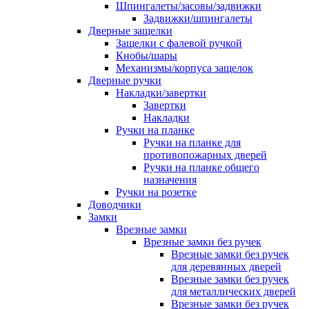
Шпингалеты/засовы/задвижки
Задвижки/шпингалеты
Дверные защелки
Защелки с фалевой ручкой
Кнобы/шары
Механизмы/корпуса защелок
Дверные ручки
Накладки/завертки
Завертки
Накладки
Ручки на планке
Ручки на планке для
противопожарных дверей
Ручки на планке общего
назначения
Ручки на розетке
Доводчики
Замки
Врезные замки
Врезные замки без ручек
Врезные замки без ручек
для деревянных дверей
Врезные замки без ручек
для металлических дверей
Врезные замки без ручек