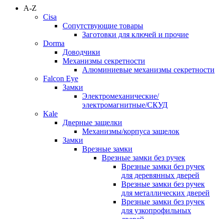
A-Z
Cisa
Сопутствующие товары
Заготовки для ключей и прочие
Dorma
Доводчики
Механизмы секретности
Алюминиевые механизмы секретности
Falcon Eye
Замки
Электромеханические/
электромагнитные/СКУД
Kale
Дверные защелки
Механизмы/корпуса защелок
Замки
Врезные замки
Врезные замки без ручек
Врезные замки без ручек
для деревянных дверей
Врезные замки без ручек
для металлических дверей
Врезные замки без ручек
для узкопрофильных