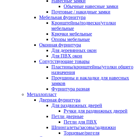
Навесные замки
Обычные навесные замки
Почтовые / накидные замки
Мебельная фурнитура
Кронштейны/подвески/уголки
мебельные
Крючки мебельные
Опоры мебельные
Оконная фурнитура
Для деревянных окон
Для ПВХ окон
Сопутствующие товары
Пластины/кронштейны/уголки общего
назначения
Проушины и накладки для навесных
замков
Фурнитура разная
Металлопласт
Дверная фурнитура
Для раздвижных дверей
Ручки для раздвижных дверей
Петли дверные
Петли для ПВХ
Шпингалеты/засовы/задвижки
Торцевые/ригеля