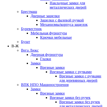
Накладные замки для
металлических дверей
Брестмаш
Дверные защелки
Защелки с фалевой ручкой
Механизмы/корпуса защелок
Буревестник
Мебельная фурнитура
Крючки мебельные
Булат
В-Ж
Вега Люкс
Дверная фурнитура
Глазки
Замки
Врезные замки
Врезные замки с ручками
Врезные замки с ручками
для деревянных дверей
ВПК НПО Машиностроения
Замки
Врезные замки
Врезные замки без ручек
Врезные замки без ручек
для металлических дверей