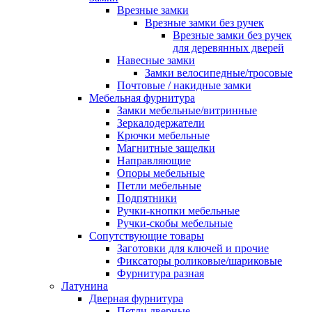
Врезные замки
Врезные замки без ручек
Врезные замки без ручек
для деревянных дверей
Навесные замки
Замки велосипедные/тросовые
Почтовые / накидные замки
Мебельная фурнитура
Замки мебельные/витринные
Зеркалодержатели
Крючки мебельные
Магнитные защелки
Направляющие
Опоры мебельные
Петли мебельные
Подпятники
Ручки-кнопки мебельные
Ручки-скобы мебельные
Сопутствующие товары
Заготовки для ключей и прочие
Фиксаторы роликовые/шариковые
Фурнитура разная
Латунина
Дверная фурнитура
Петли дверные