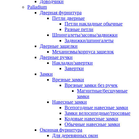
Доводчики
Palladium
Дверная фурнитура
Петли дверные
Петли накладные обычные
Разные петли
Шпингалеты/засовы/задвижки
Задвижки/шпингалеты
Дверные защелки
Механизмы/корпуса защелок
Дверные ручки
Накладки/завертки
Завертки
Замки
Врезные замки
Врезные замки без ручек
Магнитные/бесшумные
замки
Навесные замки
Всепогодные навесные замки
Замки велосипедные/тросовые
Кодовые навесные замки
Обычные навесные замки
Оконная фурнитура
Для деревянных окон