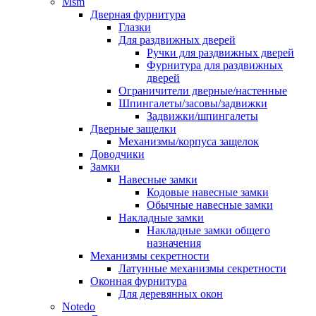
Msm
Дверная фурнитура
Глазки
Для раздвижных дверей
Ручки для раздвижных дверей
Фурнитура для раздвижных
дверей
Ограничители дверные/настенные
Шпингалеты/засовы/задвижки
Задвижки/шпингалеты
Дверные защелки
Механизмы/корпуса защелок
Доводчики
Замки
Навесные замки
Кодовые навесные замки
Обычные навесные замки
Накладные замки
Накладные замки общего
назначения
Механизмы секретности
Латунные механизмы секретности
Оконная фурнитура
Для деревянных окон
Notedo