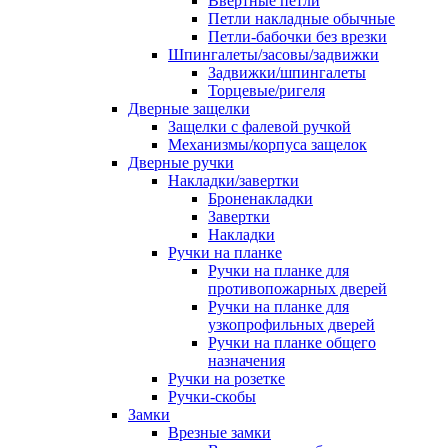
Ввертные петли
Петли накладные обычные
Петли-бабочки без врезки
Шпингалеты/засовы/задвижки
Задвижки/шпингалеты
Торцевые/ригеля
Дверные защелки
Защелки с фалевой ручкой
Механизмы/корпуса защелок
Дверные ручки
Накладки/завертки
Броненакладки
Завертки
Накладки
Ручки на планке
Ручки на планке для
противопожарных дверей
Ручки на планке для
узкопрофильных дверей
Ручки на планке общего
назначения
Ручки на розетке
Ручки-скобы
Замки
Врезные замки