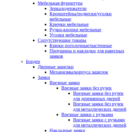
Мебельная фурнитура
Зеркалодержатели
Кронштейны/подвески/уголки
мебельные
Крючки мебельные
Ручки-кнопки мебельные
Уголки мебельные
Сопутствующие товары
Крюки потолочные/настенные
Проушины и накладки для навесных
замков
Бордер
Дверные защелки
Механизмы/корпуса защелок
Замки
Врезные замки
Врезные замки без ручек
Врезные замки без ручек
для деревянных дверей
Врезные замки без ручек
для металлических дверей
Врезные замки с ручками
Врезные замки с ручками
для металлических дверей
Накладные замки