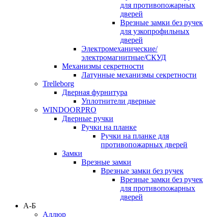
для противопожарных
дверей
Врезные замки без ручек
для узкопрофильных
дверей
Электромеханические/
электромагнитные/СКУД
Механизмы секретности
Латунные механизмы секретности
Trelleborg
Дверная фурнитура
Уплотнители дверные
WINDOORPRO
Дверные ручки
Ручки на планке
Ручки на планке для
противопожарных дверей
Замки
Врезные замки
Врезные замки без ручек
Врезные замки без ручек
для противопожарных
дверей
А-Б
Аллюр