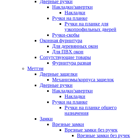
Дверные ручки
Накладки/завертки
Накладки
Ручки на планке
Ручки на планке для
узкопрофильных дверей
Ручки-скобы
Оконная фурнитура
Для деревянных окон
Для ПВХ окон
Сопутствующие товары
Фурнитура разная
Меттэм
Дверные защелки
Механизмы/корпуса защелок
Дверные ручки
Накладки/завертки
Накладки
Ручки на планке
Ручки на планке общего
назначения
Замки
Врезные замки
Врезные замки без ручек
Врезные замки без ручек