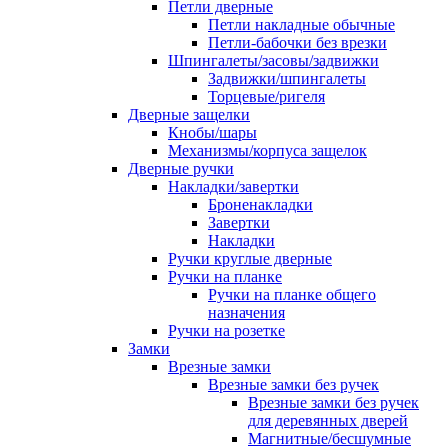
Петли дверные
Петли накладные обычные
Петли-бабочки без врезки
Шпингалеты/засовы/задвижки
Задвижки/шпингалеты
Торцевые/ригеля
Дверные защелки
Кнобы/шары
Механизмы/корпуса защелок
Дверные ручки
Накладки/завертки
Броненакладки
Завертки
Накладки
Ручки круглые дверные
Ручки на планке
Ручки на планке общего
назначения
Ручки на розетке
Замки
Врезные замки
Врезные замки без ручек
Врезные замки без ручек
для деревянных дверей
Магнитные/бесшумные