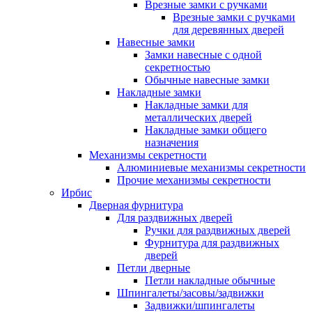
Врезные замки с ручками
Врезные замки с ручками
для деревянных дверей
Навесные замки
Замки навесные с одной
секретностью
Обычные навесные замки
Накладные замки
Накладные замки для
металлических дверей
Накладные замки общего
назначения
Механизмы секретности
Алюминиевые механизмы секретности
Прочие механизмы секретности
Ирбис
Дверная фурнитура
Для раздвижных дверей
Ручки для раздвижных дверей
Фурнитура для раздвижных
дверей
Петли дверные
Петли накладные обычные
Шпингалеты/засовы/задвижки
Задвижки/шпингалеты