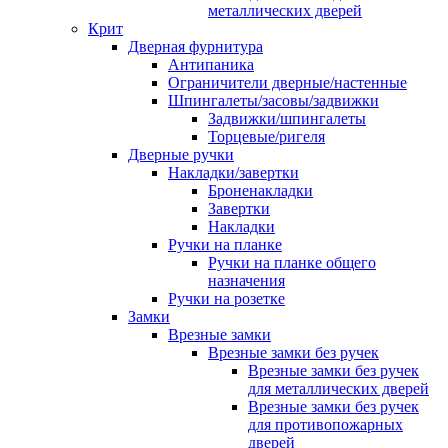
металлических дверей
Крит
Дверная фурнитура
Антипаника
Ограничители дверные/настенные
Шпингалеты/засовы/задвижки
Задвижки/шпингалеты
Торцевые/ригеля
Дверные ручки
Накладки/завертки
Броненакладки
Завертки
Накладки
Ручки на планке
Ручки на планке общего
назначения
Ручки на розетке
Замки
Врезные замки
Врезные замки без ручек
Врезные замки без ручек
для металлических дверей
Врезные замки без ручек
для противопожарных
дверей