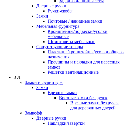
Задвижки/шпингалеты
Дверные ручки
Ручки-скобы
Замки
Почтовые / накидные замки
Мебельная фурнитура
Кронштейны/подвески/уголки
мебельные
Шпингалеты мебельные
Сопутствующие товары
Пластины/кронштейны/уголки общего
назначения
Проушины и накладки для навесных
замков
Решетки вентиляционные
З-Л
Замки и фурнитура
Замки
Врезные замки
Врезные замки без ручек
Врезные замки без ручек
для деревянных дверей
Замкофф
Дверные ручки
Накладки/завертки