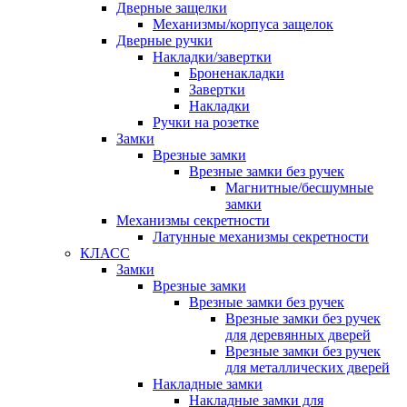
Дверные защелки
Механизмы/корпуса защелок
Дверные ручки
Накладки/завертки
Броненакладки
Завертки
Накладки
Ручки на розетке
Замки
Врезные замки
Врезные замки без ручек
Магнитные/бесшумные
замки
Механизмы секретности
Латунные механизмы секретности
КЛАСС
Замки
Врезные замки
Врезные замки без ручек
Врезные замки без ручек
для деревянных дверей
Врезные замки без ручек
для металлических дверей
Накладные замки
Накладные замки для