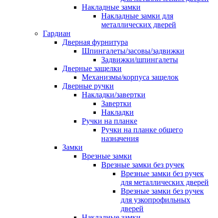
Накладные замки
Накладные замки для
металлических дверей
Гардиан
Дверная фурнитура
Шпингалеты/засовы/задвижки
Задвижки/шпингалеты
Дверные защелки
Механизмы/корпуса защелок
Дверные ручки
Накладки/завертки
Завертки
Накладки
Ручки на планке
Ручки на планке общего
назначения
Замки
Врезные замки
Врезные замки без ручек
Врезные замки без ручек
для металлических дверей
Врезные замки без ручек
для узкопрофильных
дверей
Накладные замки