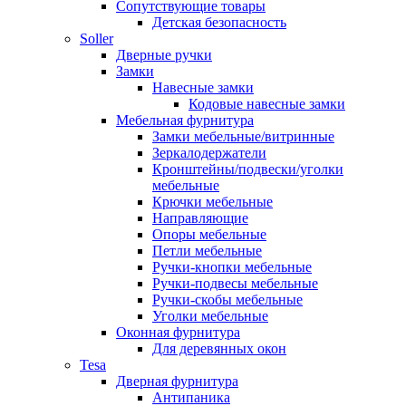
Сопутствующие товары
Детская безопасность
Soller
Дверные ручки
Замки
Навесные замки
Кодовые навесные замки
Мебельная фурнитура
Замки мебельные/витринные
Зеркалодержатели
Кронштейны/подвески/уголки
мебельные
Крючки мебельные
Направляющие
Опоры мебельные
Петли мебельные
Ручки-кнопки мебельные
Ручки-подвесы мебельные
Ручки-скобы мебельные
Уголки мебельные
Оконная фурнитура
Для деревянных окон
Tesa
Дверная фурнитура
Антипаника