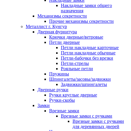
Накладные замки
Накладные замки общего
назначения
Механизмы секретности
Прочие механизмы секретности
Металлист г. Кунгур
Дверная фурнитура
Крючки дверные/ветровые
Петли дверные
Петли накладные карточные
Петли накладные обычные
Петли-бабочки без врезки
Петли-стрелы
Рояльные петли
Пружины
Шпингалеты/засовы/задвижки
Задвижки/шпингалеты
Дверные ручки
Ручки круглые дверные
Ручки-скобы
Замки
Врезные замки
Врезные замки с ручками
Врезные замки с ручками
для деревянных дверей