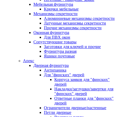
Мебельная фурнитура
Крючки мебельные
Механизмы секретности
Алюминиевые механизмы секретности
Латунные механизмы секретности
Прочие механизмы секретности
Оконная фурнитура
Для ПВХ окон
Сопутствующие товары
Заготовки для ключей и прочие
Фурнитура разная
Ящики почтовые
Апекс
Дверная фурнитура
Антипаника
Для "финских" дверей
Корпуса замков для "финских"
дверей
Накладки/заглушки/завертки для
"финских" дверей
Ответные планки для "финских"
дверей
Ограничители дверные/настенные
Петли дверные