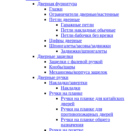
Дверная фурнитура
Глазки
Ограничители дверные/настенные
Петли дверные
Гаражные петли
Петли накладные обычные
Петли-бабочки без врезки
Цифры дверные
Шпингалеты/засовы/задвижки
Задвижки/шпингалеты
Дверные защелки
Защелки с фалевой ручкой
Кнобы/шары
Механизмы/корпуса защелок
Дверные ручки
Накладки/завертки
Накладки
Ручки на планке
Ручки на планке для китайских
дверей
Ручки на планке для
противопожарных дверей
Ручки на планке общего
назначения
Ручки на розетке