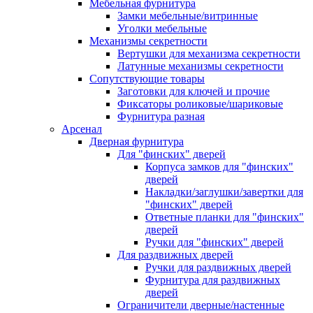
Мебельная фурнитура
Замки мебельные/витринные
Уголки мебельные
Механизмы секретности
Вертушки для механизма секретности
Латунные механизмы секретности
Сопутствующие товары
Заготовки для ключей и прочие
Фиксаторы роликовые/шариковые
Фурнитура разная
Арсенал
Дверная фурнитура
Для "финских" дверей
Корпуса замков для "финских"
дверей
Накладки/заглушки/завертки для
"финских" дверей
Ответные планки для "финских"
дверей
Ручки для "финских" дверей
Для раздвижных дверей
Ручки для раздвижных дверей
Фурнитура для раздвижных
дверей
Ограничители дверные/настенные