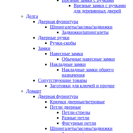
Врезные замки с ручками
Врезные замки с ручками
для деревянных дверей
Делга
Дверная фурнитура
Шпингалеты/засовы/задвижки
Задвижки/шпингалеты
Дверные ручки
Ручки-скобы
Замки
Навесные замки
Обычные навесные замки
Накладные замки
Накладные замки общего
назначения
Сопутствующие товары
Заготовки для ключей и прочие
Домарт
Дверная фурнитура
Крючки дверные/ветровые
Петли дверные
Петли-стрелы
Разные петли
Фигурные петли
Шпингалеты/засовы/задвижки