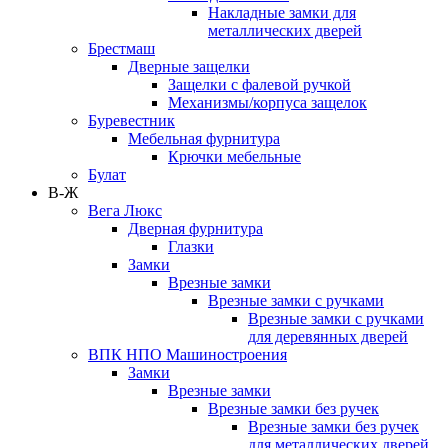
Накладные замки для
металлических дверей
Брестмаш
Дверные защелки
Защелки с фалевой ручкой
Механизмы/корпуса защелок
Буревестник
Мебельная фурнитура
Крючки мебельные
Булат
В-Ж
Вега Люкс
Дверная фурнитура
Глазки
Замки
Врезные замки
Врезные замки с ручками
Врезные замки с ручками
для деревянных дверей
ВПК НПО Машиностроения
Замки
Врезные замки
Врезные замки без ручек
Врезные замки без ручек
для металлических дверей