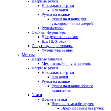
Дверные ручки
Накладки/завертки
Накладки
Ручки на планке
Ручки на планке для
узкопрофильных дверей
Ручки-скобы
Оконная фурнитура
Для деревянных окон
Для ПВХ окон
Сопутствующие товары
Фурнитура разная
Меттэм
Дверные защелки
Механизмы/корпуса защелок
Дверные ручки
Накладки/завертки
Накладки
Ручки на планке
Ручки на планке общего
назначения
Замки
Врезные замки
Врезные замки без ручек
Врезные замки без ручек