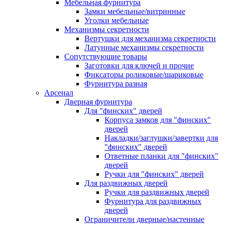
Мебельная фурнитура
Замки мебельные/витринные
Уголки мебельные
Механизмы секретности
Вертушки для механизма секретности
Латунные механизмы секретности
Сопутствующие товары
Заготовки для ключей и прочие
Фиксаторы роликовые/шариковые
Фурнитура разная
Арсенал
Дверная фурнитура
Для "финских" дверей
Корпуса замков для "финских"
дверей
Накладки/заглушки/завертки для
"финских" дверей
Ответные планки для "финских"
дверей
Ручки для "финских" дверей
Для раздвижных дверей
Ручки для раздвижных дверей
Фурнитура для раздвижных
дверей
Ограничители дверные/настенные