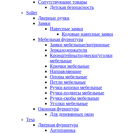
Сопутствующие товары
Детская безопасность
Soller
Дверные ручки
Замки
Навесные замки
Кодовые навесные замки
Мебельная фурнитура
Замки мебельные/витринные
Зеркалодержатели
Кронштейны/подвески/уголки
мебельные
Крючки мебельные
Направляющие
Опоры мебельные
Петли мебельные
Ручки-кнопки мебельные
Ручки-подвесы мебельные
Ручки-скобы мебельные
Уголки мебельные
Оконная фурнитура
Для деревянных окон
Tesa
Дверная фурнитура
Антипаника