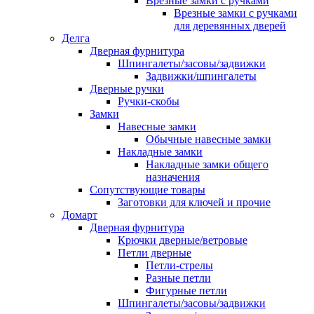
Врезные замки с ручками
Врезные замки с ручками
для деревянных дверей
Делга
Дверная фурнитура
Шпингалеты/засовы/задвижки
Задвижки/шпингалеты
Дверные ручки
Ручки-скобы
Замки
Навесные замки
Обычные навесные замки
Накладные замки
Накладные замки общего
назначения
Сопутствующие товары
Заготовки для ключей и прочие
Домарт
Дверная фурнитура
Крючки дверные/ветровые
Петли дверные
Петли-стрелы
Разные петли
Фигурные петли
Шпингалеты/засовы/задвижки