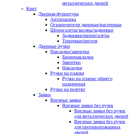
металлических дверей
Крит
Дверная фурнитура
Антипаника
Ограничители дверные/настенные
Шпингалеты/засовы/задвижки
Задвижки/шпингалеты
Торцевые/ригеля
Дверные ручки
Накладки/завертки
Броненакладки
Завертки
Накладки
Ручки на планке
Ручки на планке общего
назначения
Ручки на розетке
Замки
Врезные замки
Врезные замки без ручек
Врезные замки без ручек
для металлических дверей
Врезные замки без ручек
для противопожарных
дверей