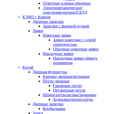
Ответные планки обычные
Электромеханические/
электромагнитные/СКУД
КЭМЗ г. Ковров
Дверные защелки
Защелки с фалевой ручкой
Замки
Навесные замки
Замки навесные с одной
секретностью
Обычные навесные замки
Накладные замки
Накладные замки общего
назначения
Китай
Дверная фурнитура
Крючки дверные/ветровые
Петли дверные
Гаражные петли
Пружинные петли
Шпингалеты/засовы/задвижки
Задвижки/шпингалеты
Дверные защелки
Кнобы/шары
Замки