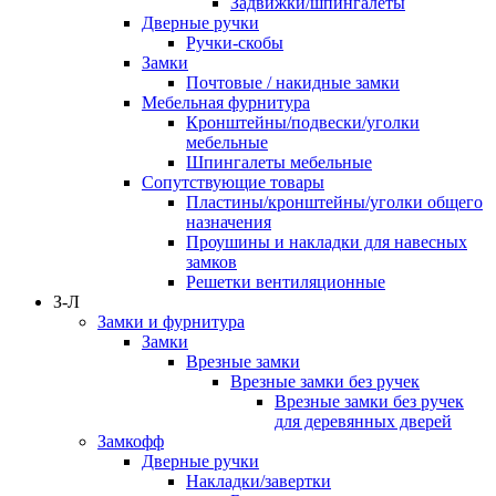
Задвижки/шпингалеты
Дверные ручки
Ручки-скобы
Замки
Почтовые / накидные замки
Мебельная фурнитура
Кронштейны/подвески/уголки
мебельные
Шпингалеты мебельные
Сопутствующие товары
Пластины/кронштейны/уголки общего
назначения
Проушины и накладки для навесных
замков
Решетки вентиляционные
З-Л
Замки и фурнитура
Замки
Врезные замки
Врезные замки без ручек
Врезные замки без ручек
для деревянных дверей
Замкофф
Дверные ручки
Накладки/завертки