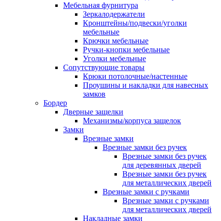
Мебельная фурнитура
Зеркалодержатели
Кронштейны/подвески/уголки
мебельные
Крючки мебельные
Ручки-кнопки мебельные
Уголки мебельные
Сопутствующие товары
Крюки потолочные/настенные
Проушины и накладки для навесных
замков
Бордер
Дверные защелки
Механизмы/корпуса защелок
Замки
Врезные замки
Врезные замки без ручек
Врезные замки без ручек
для деревянных дверей
Врезные замки без ручек
для металлических дверей
Врезные замки с ручками
Врезные замки с ручками
для металлических дверей
Накладные замки