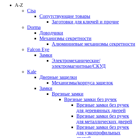
A-Z
Cisa
Сопутствующие товары
Заготовки для ключей и прочие
Dorma
Доводчики
Механизмы секретности
Алюминиевые механизмы секретности
Falcon Eye
Замки
Электромеханические/
электромагнитные/СКУД
Kale
Дверные защелки
Механизмы/корпуса защелок
Замки
Врезные замки
Врезные замки без ручек
Врезные замки без ручек
для деревянных дверей
Врезные замки без ручек
для металлических дверей
Врезные замки без ручек
для узкопрофильных