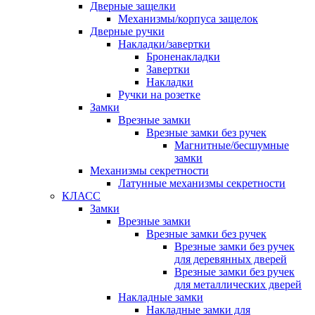
Дверные защелки
Механизмы/корпуса защелок
Дверные ручки
Накладки/завертки
Броненакладки
Завертки
Накладки
Ручки на розетке
Замки
Врезные замки
Врезные замки без ручек
Магнитные/бесшумные
замки
Механизмы секретности
Латунные механизмы секретности
КЛАСС
Замки
Врезные замки
Врезные замки без ручек
Врезные замки без ручек
для деревянных дверей
Врезные замки без ручек
для металлических дверей
Накладные замки
Накладные замки для