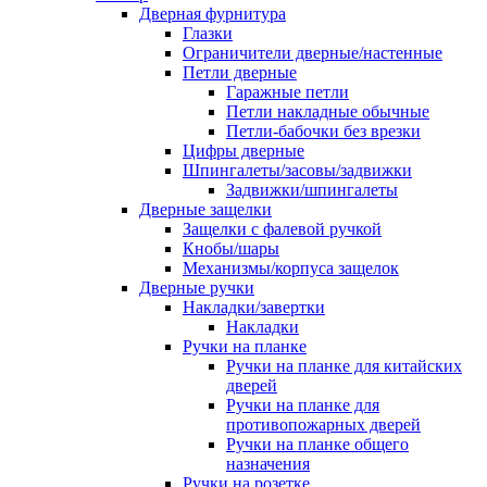
Дверная фурнитура
Глазки
Ограничители дверные/настенные
Петли дверные
Гаражные петли
Петли накладные обычные
Петли-бабочки без врезки
Цифры дверные
Шпингалеты/засовы/задвижки
Задвижки/шпингалеты
Дверные защелки
Защелки с фалевой ручкой
Кнобы/шары
Механизмы/корпуса защелок
Дверные ручки
Накладки/завертки
Накладки
Ручки на планке
Ручки на планке для китайских
дверей
Ручки на планке для
противопожарных дверей
Ручки на планке общего
назначения
Ручки на розетке