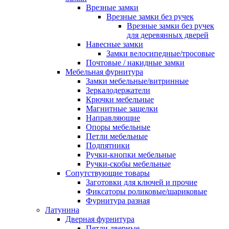
Врезные замки
Врезные замки без ручек
Врезные замки без ручек
для деревянных дверей
Навесные замки
Замки велосипедные/тросовые
Почтовые / накидные замки
Мебельная фурнитура
Замки мебельные/витринные
Зеркалодержатели
Крючки мебельные
Магнитные защелки
Направляющие
Опоры мебельные
Петли мебельные
Подпятники
Ручки-кнопки мебельные
Ручки-скобы мебельные
Сопутствующие товары
Заготовки для ключей и прочие
Фиксаторы роликовые/шариковые
Фурнитура разная
Латунина
Дверная фурнитура
Петли дверные