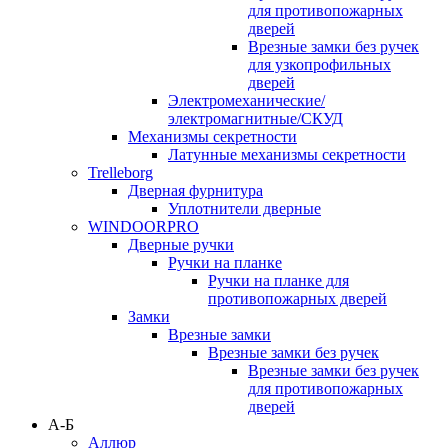
для противопожарных
дверей
Врезные замки без ручек
для узкопрофильных
дверей
Электромеханические/
электромагнитные/СКУД
Механизмы секретности
Латунные механизмы секретности
Trelleborg
Дверная фурнитура
Уплотнители дверные
WINDOORPRO
Дверные ручки
Ручки на планке
Ручки на планке для
противопожарных дверей
Замки
Врезные замки
Врезные замки без ручек
Врезные замки без ручек
для противопожарных
дверей
А-Б
Аллюр