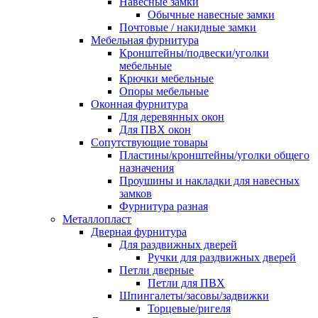
Навесные замки
Обычные навесные замки
Почтовые / накидные замки
Мебельная фурнитура
Кронштейны/подвески/уголки
мебельные
Крючки мебельные
Опоры мебельные
Оконная фурнитура
Для деревянных окон
Для ПВХ окон
Сопутствующие товары
Пластины/кронштейны/уголки общего
назначения
Проушины и накладки для навесных
замков
Фурнитура разная
Металлопласт
Дверная фурнитура
Для раздвижных дверей
Ручки для раздвижных дверей
Петли дверные
Петли для ПВХ
Шпингалеты/засовы/задвижки
Торцевые/ригеля