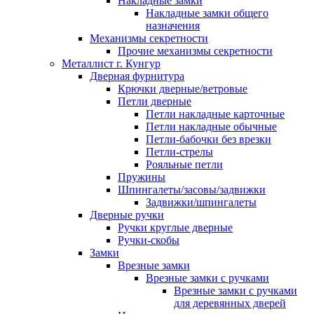
Накладные замки
Накладные замки общего
назначения
Механизмы секретности
Прочие механизмы секретности
Металлист г. Кунгур
Дверная фурнитура
Крючки дверные/ветровые
Петли дверные
Петли накладные карточные
Петли накладные обычные
Петли-бабочки без врезки
Петли-стрелы
Рояльные петли
Пружины
Шпингалеты/засовы/задвижки
Задвижки/шпингалеты
Дверные ручки
Ручки круглые дверные
Ручки-скобы
Замки
Врезные замки
Врезные замки с ручками
Врезные замки с ручками
для деревянных дверей