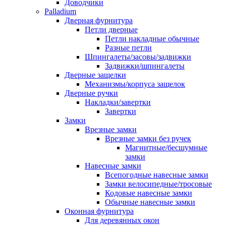
Доводчики
Palladium
Дверная фурнитура
Петли дверные
Петли накладные обычные
Разные петли
Шпингалеты/засовы/задвижки
Задвижки/шпингалеты
Дверные защелки
Механизмы/корпуса защелок
Дверные ручки
Накладки/завертки
Завертки
Замки
Врезные замки
Врезные замки без ручек
Магнитные/бесшумные
замки
Навесные замки
Всепогодные навесные замки
Замки велосипедные/тросовые
Кодовые навесные замки
Обычные навесные замки
Оконная фурнитура
Для деревянных окон