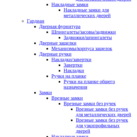
Накладные замки
Накладные замки для
металлических дверей
Гардиан
Дверная фурнитура
Шпингалеты/засовы/задвижки
Задвижки/шпингалеты
Дверные защелки
Механизмы/корпуса защелок
Дверные ручки
Накладки/завертки
Завертки
Накладки
Ручки на планке
Ручки на планке общего
назначения
Замки
Врезные замки
Врезные замки без ручек
Врезные замки без ручек
для металлических дверей
Врезные замки без ручек
для узкопрофильных
дверей
Накладные замки