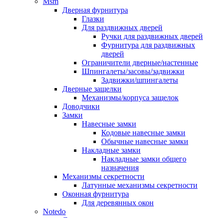
Msm
Дверная фурнитура
Глазки
Для раздвижных дверей
Ручки для раздвижных дверей
Фурнитура для раздвижных
дверей
Ограничители дверные/настенные
Шпингалеты/засовы/задвижки
Задвижки/шпингалеты
Дверные защелки
Механизмы/корпуса защелок
Доводчики
Замки
Навесные замки
Кодовые навесные замки
Обычные навесные замки
Накладные замки
Накладные замки общего
назначения
Механизмы секретности
Латунные механизмы секретности
Оконная фурнитура
Для деревянных окон
Notedo