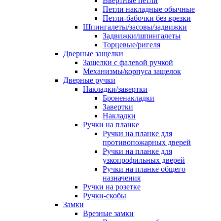
Ввертные петли
Петли накладные обычные
Петли-бабочки без врезки
Шпингалеты/засовы/задвижки
Задвижки/шпингалеты
Торцевые/ригеля
Дверные защелки
Защелки с фалевой ручкой
Механизмы/корпуса защелок
Дверные ручки
Накладки/завертки
Броненакладки
Завертки
Накладки
Ручки на планке
Ручки на планке для
противопожарных дверей
Ручки на планке для
узкопрофильных дверей
Ручки на планке общего
назначения
Ручки на розетке
Ручки-скобы
Замки
Врезные замки