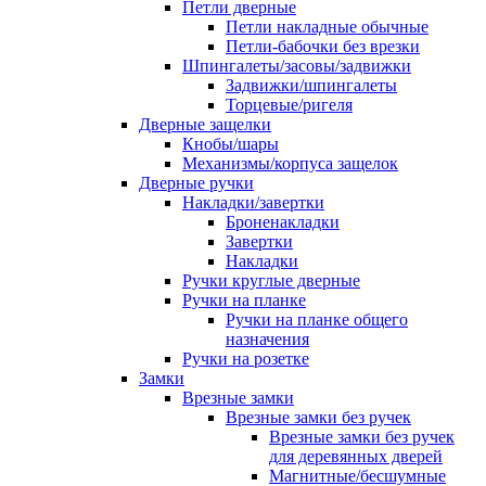
Петли дверные
Петли накладные обычные
Петли-бабочки без врезки
Шпингалеты/засовы/задвижки
Задвижки/шпингалеты
Торцевые/ригеля
Дверные защелки
Кнобы/шары
Механизмы/корпуса защелок
Дверные ручки
Накладки/завертки
Броненакладки
Завертки
Накладки
Ручки круглые дверные
Ручки на планке
Ручки на планке общего
назначения
Ручки на розетке
Замки
Врезные замки
Врезные замки без ручек
Врезные замки без ручек
для деревянных дверей
Магнитные/бесшумные