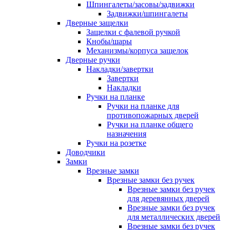
Шпингалеты/засовы/задвижки
Задвижки/шпингалеты
Дверные защелки
Защелки с фалевой ручкой
Кнобы/шары
Механизмы/корпуса защелок
Дверные ручки
Накладки/завертки
Завертки
Накладки
Ручки на планке
Ручки на планке для
противопожарных дверей
Ручки на планке общего
назначения
Ручки на розетке
Доводчики
Замки
Врезные замки
Врезные замки без ручек
Врезные замки без ручек
для деревянных дверей
Врезные замки без ручек
для металлических дверей
Врезные замки без ручек