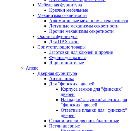
Мебельная фурнитура
Крючки мебельные
Механизмы секретности
Алюминиевые механизмы секретности
Латунные механизмы секретности
Прочие механизмы секретности
Оконная фурнитура
Для ПВХ окон
Сопутствующие товары
Заготовки для ключей и прочие
Фурнитура разная
Ящики почтовые
Апекс
Дверная фурнитура
Антипаника
Для "финских" дверей
Корпуса замков для "финских"
дверей
Накладки/заглушки/завертки для
"финских" дверей
Ответные планки для "финских"
дверей
Ограничители дверные/настенные
Петли дверные