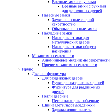
Врезные замки с ручками
Врезные замки с ручками
для деревянных дверей
Навесные замки
Замки навесные с одной
секретностью
Обычные навесные замки
Накладные замки
Накладные замки для
металлических дверей
Накладные замки общего
назначения
Механизмы секретности
Алюминиевые механизмы секретности
Прочие механизмы секретности
Ирбис
Дверная фурнитура
Для раздвижных дверей
Ручки для раздвижных дверей
Фурнитура для раздвижных
дверей
Петли дверные
Петли накладные обычные
Шпингалеты/засовы/задвижки
Задвижки/шпингалеты