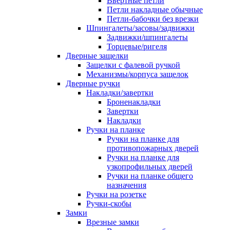
Ввертные петли
Петли накладные обычные
Петли-бабочки без врезки
Шпингалеты/засовы/задвижки
Задвижки/шпингалеты
Торцевые/ригеля
Дверные защелки
Защелки с фалевой ручкой
Механизмы/корпуса защелок
Дверные ручки
Накладки/завертки
Броненакладки
Завертки
Накладки
Ручки на планке
Ручки на планке для
противопожарных дверей
Ручки на планке для
узкопрофильных дверей
Ручки на планке общего
назначения
Ручки на розетке
Ручки-скобы
Замки
Врезные замки