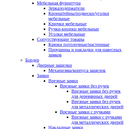
Мебельная фурнитура
Зеркалодержатели
Кронштейны/подвески/уголки
мебельные
Крючки мебельные
Ручки-кнопки мебельные
Уголки мебельные
Сопутствующие товары
Крюки потолочные/настенные
Проушины и накладки для навесных
замков
Бордер
Дверные защелки
Механизмы/корпуса защелок
Замки
Врезные замки
Врезные замки без ручек
Врезные замки без ручек
для деревянных дверей
Врезные замки без ручек
для металлических дверей
Врезные замки с ручками
Врезные замки с ручками
для металлических дверей
Накладные замки