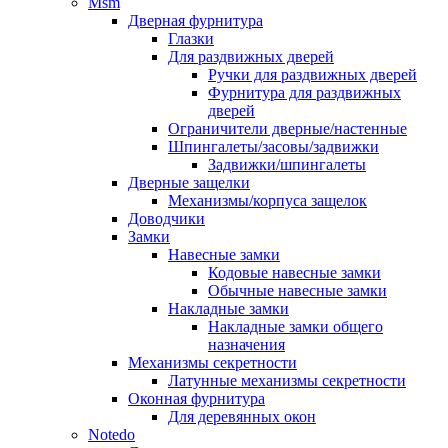
Msm
Дверная фурнитура
Глазки
Для раздвижных дверей
Ручки для раздвижных дверей
Фурнитура для раздвижных
дверей
Ограничители дверные/настенные
Шпингалеты/засовы/задвижки
Задвижки/шпингалеты
Дверные защелки
Механизмы/корпуса защелок
Доводчики
Замки
Навесные замки
Кодовые навесные замки
Обычные навесные замки
Накладные замки
Накладные замки общего
назначения
Механизмы секретности
Латунные механизмы секретности
Оконная фурнитура
Для деревянных окон
Notedo