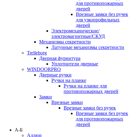
для противопожарных
дверей
Врезные замки без ручек
для узкопрофильных
дверей
Электромеханические/
электромагнитные/СКУД
Механизмы секретности
Латунные механизмы секретности
Trelleborg
Дверная фурнитура
Уплотнители дверные
WINDOORPRO
Дверные ручки
Ручки на планке
Ручки на планке для
противопожарных дверей
Замки
Врезные замки
Врезные замки без ручек
Врезные замки без ручек
для противопожарных
дверей
А-Б
Аллюр