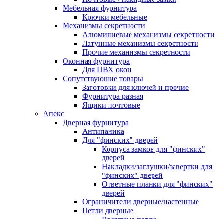
Мебельная фурнитура
Крючки мебельные
Механизмы секретности
Алюминиевые механизмы секретности
Латунные механизмы секретности
Прочие механизмы секретности
Оконная фурнитура
Для ПВХ окон
Сопутствующие товары
Заготовки для ключей и прочие
Фурнитура разная
Ящики почтовые
Апекс
Дверная фурнитура
Антипаника
Для "финских" дверей
Корпуса замков для "финских"
дверей
Накладки/заглушки/завертки для
"финских" дверей
Ответные планки для "финских"
дверей
Ограничители дверные/настенные
Петли дверные