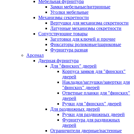
Мебельная фурнитура
Замки мебельные/витринные
Уголки мебельные
Механизмы секретности
Вертушки для механизма секретности
Латунные механизмы секретности
Сопутствующие товары
Заготовки для ключей и прочие
Фиксаторы роликовые/шариковые
Фурнитура разная
Арсенал
Дверная фурнитура
Для "финских" дверей
Корпуса замков для "финских"
дверей
Накладки/заглушки/завертки для
"финских" дверей
Ответные планки для "финских"
дверей
Ручки для "финских" дверей
Для раздвижных дверей
Ручки для раздвижных дверей
Фурнитура для раздвижных
дверей
Ограничители дверные/настенные