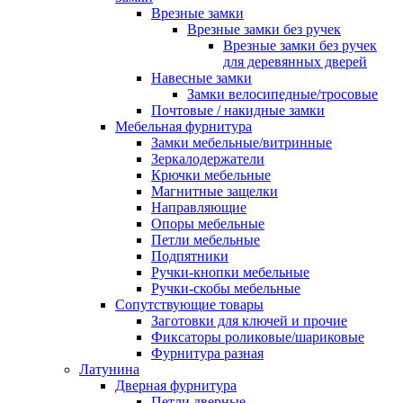
Врезные замки
Врезные замки без ручек
Врезные замки без ручек
для деревянных дверей
Навесные замки
Замки велосипедные/тросовые
Почтовые / накидные замки
Мебельная фурнитура
Замки мебельные/витринные
Зеркалодержатели
Крючки мебельные
Магнитные защелки
Направляющие
Опоры мебельные
Петли мебельные
Подпятники
Ручки-кнопки мебельные
Ручки-скобы мебельные
Сопутствующие товары
Заготовки для ключей и прочие
Фиксаторы роликовые/шариковые
Фурнитура разная
Латунина
Дверная фурнитура
Петли дверные