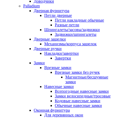
Доводчики
Palladium
Дверная фурнитура
Петли дверные
Петли накладные обычные
Разные петли
Шпингалеты/засовы/задвижки
Задвижки/шпингалеты
Дверные защелки
Механизмы/корпуса защелок
Дверные ручки
Накладки/завертки
Завертки
Замки
Врезные замки
Врезные замки без ручек
Магнитные/бесшумные
замки
Навесные замки
Всепогодные навесные замки
Замки велосипедные/тросовые
Кодовые навесные замки
Обычные навесные замки
Оконная фурнитура
Для деревянных окон