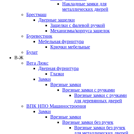
Накладные замки для
металлических дверей
Брестмаш
Дверные защелки
Защелки с фалевой ручкой
Механизмы/корпуса защелок
Буревестник
Мебельная фурнитура
Крючки мебельные
Булат
В-Ж
Вега Люкс
Дверная фурнитура
Глазки
Замки
Врезные замки
Врезные замки с ручками
Врезные замки с ручками
для деревянных дверей
ВПК НПО Машиностроения
Замки
Врезные замки
Врезные замки без ручек
Врезные замки без ручек
для металлических дверей