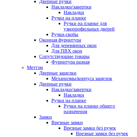
Дверные ручки
Накладки/завертки
Накладки
Ручки на планке
Ручки на планке для
узкопрофильных дверей
Ручки-скобы
Оконная фурнитура
Для деревянных окон
Для ПВХ окон
Сопутствующие товары
Фурнитура разная
Меттэм
Дверные защелки
Механизмы/корпуса защелок
Дверные ручки
Накладки/завертки
Накладки
Ручки на планке
Ручки на планке общего
назначения
Замки
Врезные замки
Врезные замки без ручек
Врезные замки без ручек